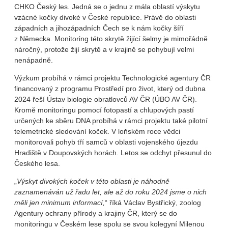
CHKO Český les. Jedná se o jednu z mála oblastí výskytu
vzácné kočky divoké v České republice. Právě do oblasti
západních a jihozápadních Čech se k nám kočky šíří
z Německa. Monitoring této skrytě žijící šelmy je mimořádně
náročný, protože žijí skrytě a v krajině se pohybují velmi
nenápadně.
Výzkum probíhá v rámci projektu Technologické agentury ČR
financovaný z programu Prostředí pro život, který od dubna
2024 řeší Ústav biologie obratlovců AV ČR (ÚBO AV ČR).
Kromě monitoringu pomocí fotopastí a chlupových pastí
určených ke sběru DNA probíhá v rámci projektu také pilotní
telemetrické sledování koček. V loňském roce vědci
monitorovali pohyb tří samců v oblasti vojenského újezdu
Hradiště v Doupovských horách. Letos se odchyt přesunul do
Českého lesa.
„
Výskyt divokých koček v této oblasti je náhodně
zaznamenáván už řadu let, ale až do roku 2024 jsme o nich
měli jen minimum informací,
“ říká Václav Bystřický, zoolog
Agentury ochrany přírody a krajiny ČR, který se do
monitoringu v Českém lese spolu se svou kolegyní Milenou