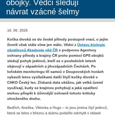
obojky. Vědci sledují
návrat vzácné šelmy
16. 06. 2026
Kočka divoká se do české přírody postupně vrací, o jejím
životě však stále víme jen málo. Vědci z
Ústavu biologie
obratlovců Akademie věd ČR
s podporou Agentury
ochrany přírody a krajiny ČR proto pomocí GPS obojků
sledují pohyb jedinců, kteří se v posledních letech
objevují v západních a jihozápadních Čechách. Po
loňském monitoringu tří samců v Doupovských horách
vybavili letos vysílačkami další čtyři kočky divoké v
CHKO Český les. Získaná data ukážou, jak velká území
využívají, kudy se krajinou pohybují a jaká opatření
mohou přispět k účinnější ochraně tohoto kriticky
ohroženého druhu.
Bedřich, Anežka, Viktorka a Hugo – to jsou jména čtyř jedinců,
které se letos v březnu a dubnu podařilo odchytit v oblasti