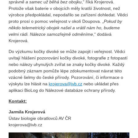
správně a samec už běhá bez obojku
,“ říká Krojerová.
Protože však baterie v obojcích měly kratší životnost, než
výrobce předpokládal, nepodařilo se zařízení dohledat. Vědci
proto prosí o pomoc veřejnost v okolí Doupova. „
Pokud by
někdo telemetrický obojek našel a vrátil nám ho, budeme
velmi rádi. Nálezce samozřejmě odměníme
,“ dodává
Krojerová.
Do výzkumu kočky divoké se může zapojit i veřejnost. Vědci
uvítají hlášení pozorování kočky divoké, fotografie z fotopastí
nebo nálezy uhynulých zvířat se znaky kočky divoké. Každý
podobný záznam pomůže lépe zdokumentovat návrat této
vzácné šelmy do české přírody. Pozorování, či informace o
výskytu lze hlásit na
krojerova@ivb.cz
nebo ukládat přes
aplikaci BioLog do Nálezové databáze ochrany přírody.
Kontakt:
Jarmila Krojerová
Ústav biologie obratlovců AV ČR
krojerova@ivb.cz