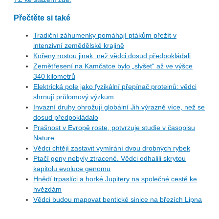
Přečtěte si také
Tradiční záhumenky pomáhají ptákům přežít v
intenzivní zemědělské krajině
Kořeny rostou jinak, než vědci dosud předpokládali
Zemětřesení na Kamčatce bylo „slyšet“ až ve výšce
340 kilometrů
Elektrická pole jako fyzikální přepínač proteinů: vědci
shrnují průlomový výzkum
Invazní druhy ohrožují globální Jih výrazně více, než se
dosud předpokládalo
Prašnost v Evropě roste, potvrzuje studie v časopisu
Nature
Vědci chtějí zastavit vymírání dvou drobných rybek
Ptačí geny nebyly ztracené. Vědci odhalili skrytou
kapitolu evoluce genomu
Hnědí trpaslíci a horké Jupitery na společné cestě ke
hvězdám
Vědci budou mapovat bentické sinice na březích Lipna