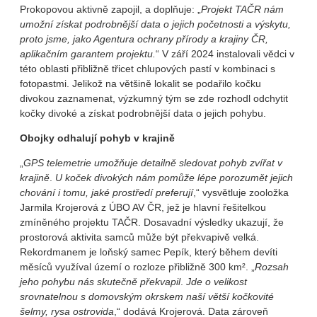
Prokopovou aktivně zapojil, a doplňuje: „
Projekt TAČR nám
umožní získat podrobnější data o jejich početnosti a výskytu,
proto jsme, jako Agentura ochrany přírody a krajiny ČR,
aplikačním garantem projektu.
“ V září 2024 instalovali vědci v
této oblasti přibližně třicet chlupových pastí v kombinaci s
fotopastmi. Jelikož na většině lokalit se podařilo kočku
divokou zaznamenat, výzkumný tým se zde rozhodl odchytit
kočky divoké a získat podrobnější data o jejich pohybu.
Obojky odhalují pohyb v krajině
„
GPS telemetrie umožňuje detailně sledovat pohyb zvířat v
krajině
.
U koček divokých nám pomůže lépe porozumět jejich
chování
i tomu, jaké prostředí preferují
,“ vysvětluje zooložka
Jarmila Krojerová z ÚBO AV ČR, jež je hlavní řešitelkou
zmíněného projektu TAČR. Dosavadní výsledky ukazují, že
prostorová aktivita samců může být překvapivě velká.
Rekordmanem je loňský samec Pepík, který během devíti
měsíců využíval území o rozloze přibližně 300 km². „
Rozsah
jeho pohybu nás skutečně překvapil
.
Jde o velikost
srovnatelnou s domovským okrskem naší větší kočkovité
šelmy, rysa ostrovida
,“ dodává Krojerová. Data zároveň