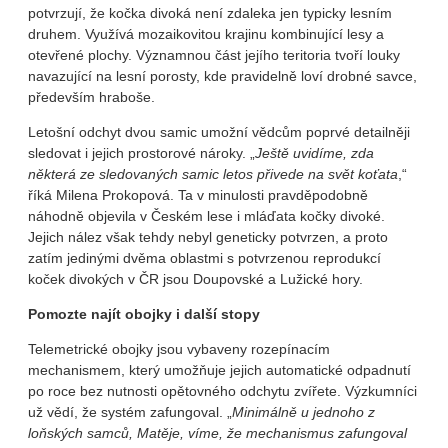
potvrzují, že kočka divoká není zdaleka jen typicky lesním
druhem. Využívá mozaikovitou krajinu kombinující lesy a
otevřené plochy. Významnou část jejího teritoria tvoří louky
navazující na lesní porosty, kde pravidelně loví drobné savce,
především hraboše.
Letošní odchyt dvou samic umožní vědcům poprvé detailněji
sledovat i jejich prostorové nároky. „
Ještě uvidíme, zda
některá ze sledovaných samic letos přivede na svět koťata
,“
říká Milena Prokopová. Ta v minulosti pravděpodobně
náhodně objevila v Českém lese i mláďata kočky divoké.
Jejich nález však tehdy nebyl geneticky potvrzen, a proto
zatím jedinými dvěma oblastmi s potvrzenou reprodukcí
koček divokých v ČR jsou Doupovské a Lužické hory.
Pomozte najít obojky i další stopy
Telemetrické obojky jsou vybaveny rozepínacím
mechanismem, který umožňuje jejich automatické odpadnutí
po roce bez nutnosti opětovného odchytu zvířete. Výzkumníci
už vědí, že systém zafungoval. „
Minimálně u jednoho z
loňských samců, Matěje, víme, že mechanismus zafungoval