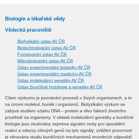
Biologie a lékařské vědy
Vědecká pracoviště
Biofyzikální ústav AV ČR
Biotechnologický ústav AV ČR
Fyziologický ústav AV ČR
Mikrobiologický ústav AV ČR
Ústav experimentální botaniky AV ČR
Ústav experimentální medicíny AV ČR
Ústav molekulární genetiky AV ČR
Ústav živočišné fyziologie a genetiky AV ČR
Cílem výzkumu je poznávání procesů v živých organismech, a to
na úrovni molekul, buněk i organismů. Biofyzikální výzkum se
zabývá studiem vztahu DNA – protein a vlivu faktorů životního
prostředí na organismy. V oblasti molekulární genetiky a buněčné
biologie jsou studovány zejména signální cesty pro spouštění
reakcí a odezvy cílových genů na tyto signály; zvláštní pozornost
je věnována studiu buněčných mechanismů imunitních odpovědí.