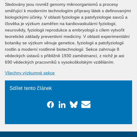
Sledovány jsou rovněž genomy mikroorganismů a procesy
směřující k moderním technologiím přípravy látek s definovanými
biologickými účinky. V oblasti fyziologie a patofyziologie savců a
člověka je výzkum zaměřen na kardiovaskulární fyziologii,
neurovědy, fyziologii reprodukce a embryologii s cílem vytvořit
teoretické základy preventivní medicíny. V oblasti experimentální
botaniky se výzkum věnuje genetice, fyziologii a patofyziologii
rostlin a moderní rostlinné biotechnologii. Sekce zahrnuje 8
vědeckých ústavů s přibližně 1930 zaměstnanci, z nichž je asi
690 vědeckých pracovníků s vysokoškolským vzděláním.
Všechny výzkumné sekce
Sdílet tento článek