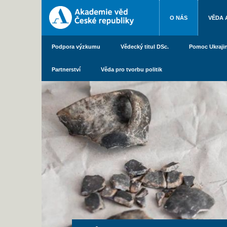
O NÁS
VĚDA 
Podpora výzkumu
Vědecký titul DSc.
Pomoc Ukraji
Partnerství
Věda pro tvorbu politik