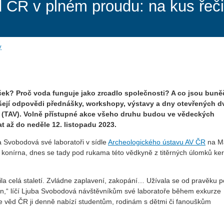
ČR v plném proudu: na kus řeči 
y
ček? Proč voda funguje jako zrcadlo společnosti? A co jsou bun
ášejí odpovědi přednášky, workshopy, výstavy a dny otevřených dv
(TAV). Volně přístupné akce všeho druhu budou ve vědeckých
t až do neděle 12. listopadu 2023.
a Svobodová své laboratoři v sídle
Archeologického ústavu AV ČR
na M
ila konírna, dnes se tady pod rukama této vědkyně z titěrných úlomků ke
a celá staletí. Zvládne zaplavení, zakopání… Užívala se od pravěku p
en,“ líčí Ljuba Svobodová návštěvníkům své laboratoře během exkurze
 věd ČR ji denně nabízí studentům, rodinám s dětmi či fanouškům