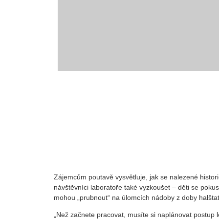
Zájemcům poutavě vysvětluje, jak se nalezené historic
návštěvníci laboratoře také vyzkoušet – děti se pokusí
mohou „prubnout“ na úlomcích nádoby z doby halštat
„Než začnete pracovat, musíte si naplánovat postup le