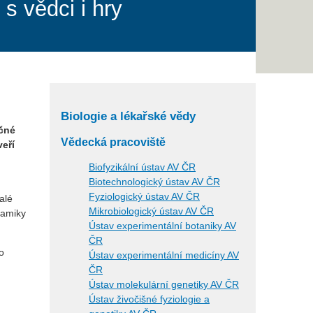
s vědci i hry
Biologie a lékařské vědy
ěčné
Vědecká pracoviště
eří
Biofyzikální ústav AV ČR
Biotechnologický ústav AV ČR
Fyziologický ústav AV ČR
alé
Mikrobiologický ústav AV ČR
ramiky
Ústav experimentální botaniky AV
ČR
o
Ústav experimentální medicíny AV
ČR
Ústav molekulární genetiky AV ČR
Ústav živočišné fyziologie a