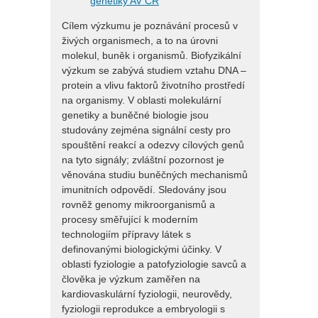
genetiky AV ČR
Cílem výzkumu je poznávání procesů v
živých organismech, a to na úrovni
molekul, buněk i organismů. Biofyzikální
výzkum se zabývá studiem vztahu DNA –
protein a vlivu faktorů životního prostředí
na organismy. V oblasti molekulární
genetiky a buněčné biologie jsou
studovány zejména signální cesty pro
spouštění reakcí a odezvy cílových genů
na tyto signály; zvláštní pozornost je
věnována studiu buněčných mechanismů
imunitních odpovědí. Sledovány jsou
rovněž genomy mikroorganismů a
procesy směřující k moderním
technologiím přípravy látek s
definovanými biologickými účinky. V
oblasti fyziologie a patofyziologie savců a
člověka je výzkum zaměřen na
kardiovaskulární fyziologii, neurovědy,
fyziologii reprodukce a embryologii s