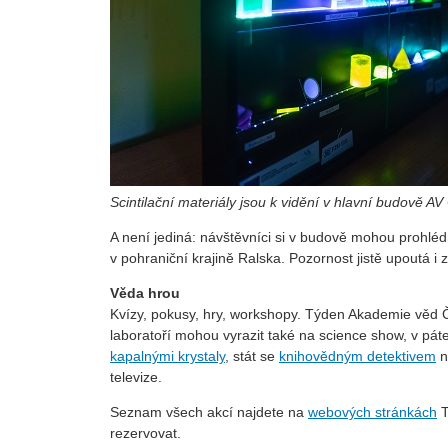
Scintilační materiály jsou k vidění v hlavní budově A
A není jediná: návštěvníci si v budově mohou prohlédn
v pohraniční krajině Ralska. Pozornost jistě upoutá i zá
Věda hrou
Kvízy, pokusy, hry, workshopy. Týden Akademie věd
laboratoří mohou vyrazit také na science show, v pátek
kapalnými krystaly
, stát se
knihovědným detektivem
n
televize.
Seznam všech akcí najdete na
webových stránkách
T
rezervovat.