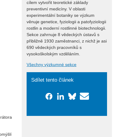
cílem vytvořit teoretické základy
preventivní medicíny. V oblasti
experimentální botaniky se výzkum
věnuje genetice, fyziologii a patofyziologii
rostlin a moderní rostlinné biotechnologii.
Sekce zahrnuje 8 vědeckých ústavů s
přibližně 1930 zaměstnanci, z nichž je asi
690 vědeckých pracovníků s
vysokoškolským vzděláním.
Všechny výzkumné sekce
Sdílet tento článek
urátora
omýšlí