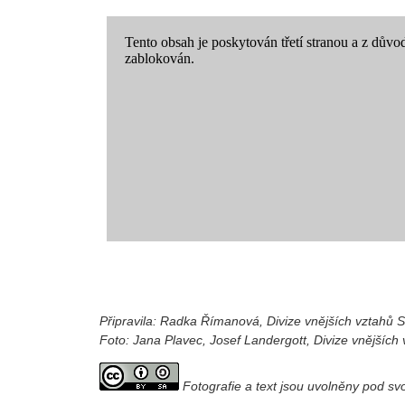
Připravila: Radka Římanová, Divize vnějších vztahů
Foto: Jana Plavec, Josef Landergott, Divize vnějšíc
Fotografie a text jsou uvolněny pod s