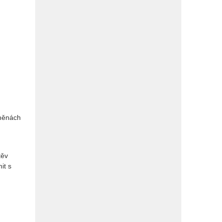
změnách
těv
it s