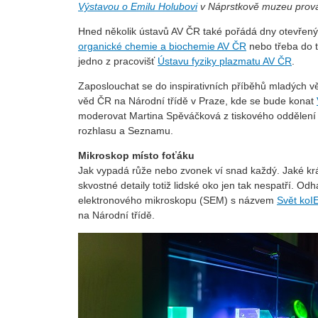
Výstavou o Emilu Holubovi
v Náprstkově muzeu prováze
Hned několik ústavů AV ČR také pořádá dny otevřen
organické chemie a biochemie AV ČR
nebo třeba do t
jedno z pracovišť
Ústavu fyziky plazmatu AV ČR
.
Zaposlouchat se do inspirativních příběhů mladých 
věd ČR na Národní třídě v Praze, kde se bude konat
moderovat Martina Spěváčková z tiskového oddělení
rozhlasu a Seznamu.
Mikroskop místo foťáku
Jak vypadá růže nebo zvonek ví snad každý. Jaké krásy 
skvostné detaily totiž lidské oko jen tak nespatří. O
elektronového mikroskopu (SEM) s názvem
Svět koI
na Národní třídě.