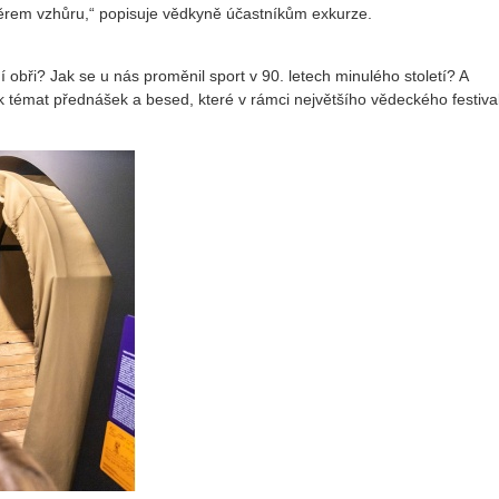
ěrem vzhůru,“ popisuje vědkyně účastníkům exkurze.
bři? Jak se u nás proměnil sport v 90. letech minulého století? A
k témat přednášek a besed, které v rámci největšího vědeckého festiva