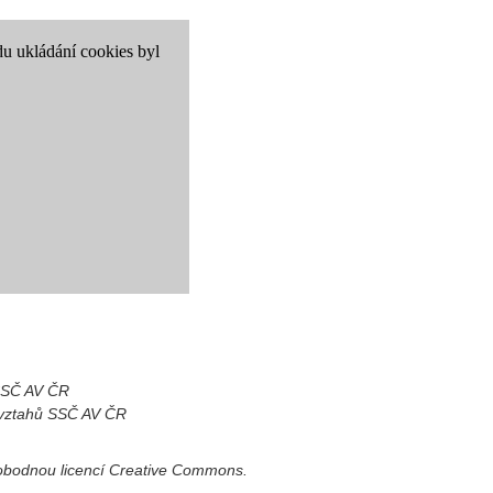
 SSČ AV ČR
h vztahů SSČ AV ČR
vobodnou licencí Creative Commons.