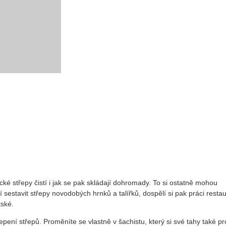
ké střepy čistí i jak se pak skládají dohromady. To si ostatně mohou
 sestavit střepy novodobých hrnků a talířků, dospělí si pak práci resta
ské.
pení střepů. Proměníte se vlastně v šachistu, který si své tahy také pr