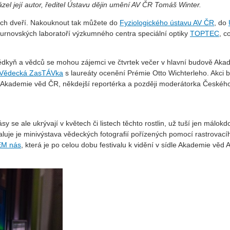
l její autor, ředitel Ústavu dějin umění AV ČR Tomáš Winter.
ých dveří. Nakouknout tak můžete do
Fyziologického ústavu AV ČR
, do
urnovských laboratoří výzkumného centra speciální optiky
TOPTEC
, c
vědkyň a vědců se mohou zájemci ve čtvrtek večer v hlavní budově Aka
Vědecká ZasTÁVka
s laureáty ocenění Prémie Otto Wichterleho. Akci 
 Akademie věd ČR, někdejší reportérka a později moderátorka Českéh
se ale ukrývají v květech či listech těchto rostlin, už tuší jen málokd
dhaluje je minivýstava vědeckých fotografií pořízených pomocí rastrovací
EM nás
, která je po celou dobu festivalu k vidění v sídle Akademie věd