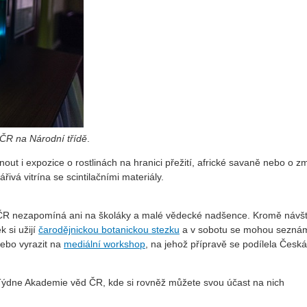
V ČR na Národní třídě
.
out i expozice o rostlinách na hranici přežití, africké savaně nebo o 
řivá vitrína se scintilačními materiály.
 ČR nezapomíná ani na školáky a malé vědecké nadšence. Kromě návš
 si užijí
čarodějnickou botanickou stezku
a v sobotu se mohou seznám
ebo vyrazit na
mediální workshop
, na jehož přípravě se podílela Česká
ýdne Akademie věd ČR, kde si rovněž můžete svou účast na nich