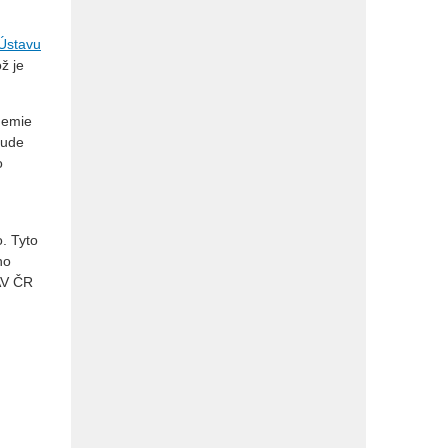
Ústavu
ož je
demie
bude
o
o. Tyto
ho
 AV ČR