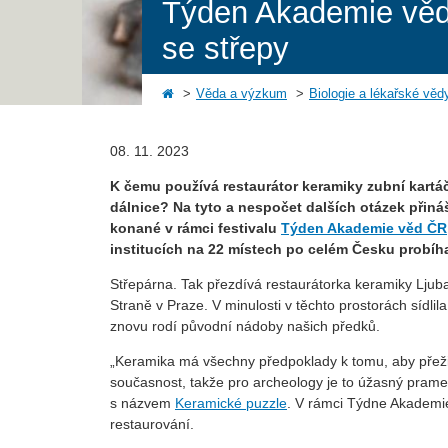
Týden Akademie věd 
se střepy
Věda a výzkum
Biologie a lékařské věd
08. 11. 2023
K čemu používá restaurátor keramiky zubní kartá
dálnice? Na tyto a nespočet dalších otázek přin
konané v rámci festivalu
Týden Akademie věd ČR
institucích na 22 místech po celém Česku probíha
Střepárna. Tak přezdívá restaurátorka keramiky Ljub
Straně v Praze. V minulosti v těchto prostorách sídl
znovu rodí původní nádoby našich předků.
„Keramika má všechny předpoklady k tomu, aby přežil
současnost, takže pro archeology je to úžasný pram
s názvem
Keramické puzzle
. V rámci Týdne Akademie
restaurování.