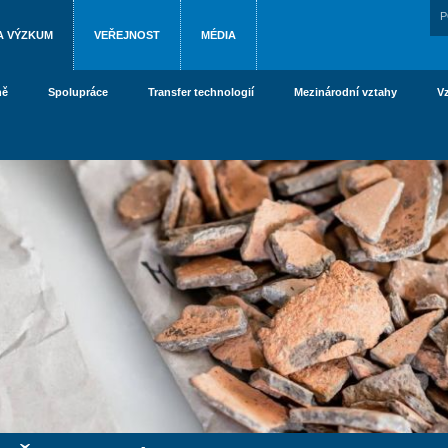
P
A VÝZKUM
VEŘEJNOST
MÉDIA
ně
Spolupráce
Transfer technologií
Mezinárodní vztahy
V