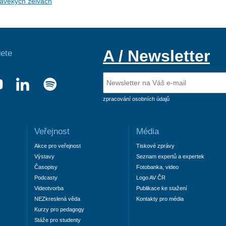
ravěkých želvách
A / Newsletter
ete
zpracování osobních údajů
Veřejnost
Média
Akce pro veřejnost
Tiskové zprávy
Výstavy
Seznam expertů a expertek
Časopisy
Fotobanka, video
Podcasty
Logo AV ČR
Videotvorba
Publikace ke stažení
NEZkreslená věda
Kontakty pro média
Kurzy pro pedagogy
Stáže pro studenty