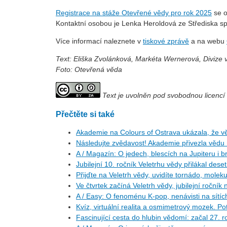
Registrace na stáže Otevřené vědy pro rok 2025
se o
Kontaktní osobou je Lenka Heroldová ze Střediska sp
Více informací naleznete v
tiskové zprávě
a na webu
Text: Eliška Zvolánková, Markéta Wernerová, Divize
Foto: Otevřená věda
Text je uvolněn pod svobodnou licenc
Přečtěte si také
Akademie na Colours of Ostrava ukázala, že vě
Následujte zvědavost! Akademie přivezla vědu
A / Magazín: O jedech, blescích na Jupiteru i b
Jubilejní 10. ročník Veletrhu vědy přilákal deset
Přijďte na Veletrh vědy, uvidíte tornádo, molekulu
Ve čtvrtek začíná Veletrh vědy, jubilejní ročník
A / Easy: O fenoménu K-pop, nenávisti na sítíc
Kvíz, virtuální realita a osmimetrový mozek. Po
Fascinující cesta do hlubin vědomí: začal 27.