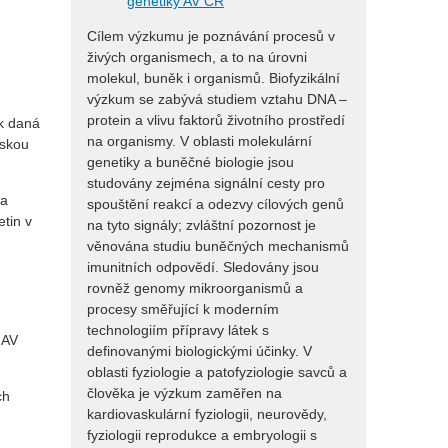
genetiky AV ČR
Cílem výzkumu je poznávání procesů v
živých organismech, a to na úrovni
molekul, buněk i organismů. Biofyzikální
výzkum se zabývá studiem vztahu DNA –
protein a vlivu faktorů životního prostředí
ak daná
na organismy. V oblasti molekulární
lskou
genetiky a buněčné biologie jsou
studovány zejména signální cesty pro
va
spouštění reakcí a odezvy cílových genů
etin v
na tyto signály; zvláštní pozornost je
věnována studiu buněčných mechanismů
imunitních odpovědí. Sledovány jsou
rovněž genomy mikroorganismů a
procesy směřující k moderním
technologiím přípravy látek s
 AV
definovanými biologickými účinky. V
oblasti fyziologie a patofyziologie savců a
člověka je výzkum zaměřen na
ch
kardiovaskulární fyziologii, neurovědy,
fyziologii reprodukce a embryologii s