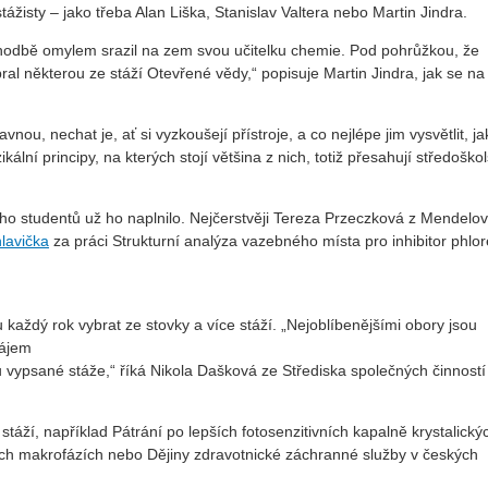
 stážisty – jako třeba Alan Liška, Stanislav Valtera nebo Martin Jindra.
chodbě omylem srazil na zem svou učitelku chemie. Pod pohrůžkou, že
bral některou ze stáží Otevřené vědy,“ popisuje Martin Jindra, jak se na
ou, nechat je, ať si vyzkoušejí přístroje, a co nejlépe jim vysvětlit, j
ální principy, na kterých stojí většina z nich, totiž přesahují středoško
ho studentů už ho naplnilo. Nejčerstvěji Tereza Przeczková z Mendelo
lavička
za práci Strukturní analýza vazebného místa pro inhibitor phlor
každý rok vybrat ze stovky a více stáží. „Nejoblíbenějšími obory jsou
zájem
tu vypsané stáže,“ říká Nikola Dašková ze Střediska společných činností
stáží, například Pátrání po lepších fotosenzitivních kapalně krystalický
kých makrofázích nebo Dějiny zdravotnické záchranné služby v českých