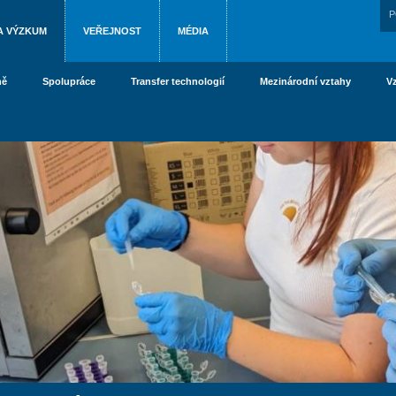
P
A VÝZKUM
VEŘEJNOST
MÉDIA
ně
Spolupráce
Transfer technologií
Mezinárodní vztahy
V