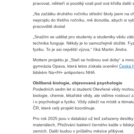
pracovat, někteří si později vzali pod svá křídla další
„Na začátku druhého ročníku střední školy jsem na 
neprojdu do třetího ročníku, mě donutila, abych si vy
pracoviště dostal.
„Snažím se udělat pro studenty a studentky vědu zábavn
technika funguje. Někdy je to samozřejmě složité. Fyzik
fyziku. To je asi největší výzva,“ říká Martin Jindra.
Mottem projektu je „Staň se hrdinou své doby“ a mno
gymnázia Opava, která letos získala ocenění
Česká h
lidském Na+/H+ antiporteru NHA.
Oblíbená biologie, objevovaná psychologie
Posledních sedm let si studenti Otevřené vědy mohou 
biologie, chemie, lékařské vědy, ale vidíme rostoucí 
i o psychologii a fyziku. Vždy záleží na místě a téma
ČR, které celý projekt koordinuje.
Pro rok 2025 jsou v databázi už teď zařazeny desítky 
materiálech, Přežívání bakterií černého kašle v lids
zemích. Další budou v průběhu měsíce přibývat.