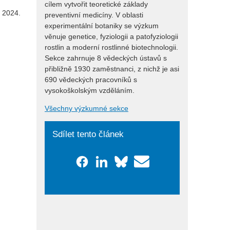
cílem vytvořit teoretické základy
u 2024.
preventivní medicíny. V oblasti
experimentální botaniky se výzkum
věnuje genetice, fyziologii a patofyziologii
rostlin a moderní rostlinné biotechnologii.
Sekce zahrnuje 8 vědeckých ústavů s
přibližně 1930 zaměstnanci, z nichž je asi
690 vědeckých pracovníků s
vysokoškolským vzděláním.
Všechny výzkumné sekce
Sdílet tento článek