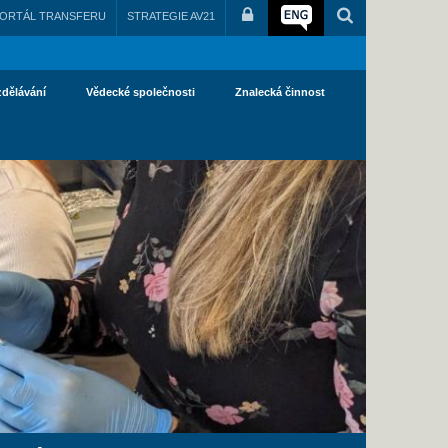
ORTÁL TRANSFERU
STRATEGIE AV21
zdělávání
Vědecké společnosti
Znalecká činnost