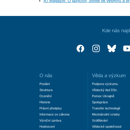
A / Magazín: O jazycích, životě ve vesmíru a p
Kde nás najd
O nás
Věda a výzkum
Poslání
Podpora výzkumu
Struktura
Vědecký titul DSc.
Ocenění
Pomoc Ukrajině
Historie
Spolupráce
Právní předpisy
Transfer technologií
Informace ze zákona
Mezinárodní vztahy
Výroční zpráva
Vzdělávání
Hodnocení
Vědecké společnosti