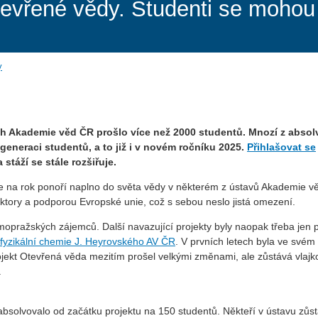
Otevřené vědy. Studenti se mohou
y
ích Akademie věd ČR prošlo více než 2000 studentů. Mnozí z absol
generaci studentů, a to již i v novém ročníku 2025.
Přihlašovat se
stáží se stále rozšiřuje.
í se na rok ponoří naplno do světa vědy v některém z ústavů Akademie v
ktory a podporou Evropské unie, což s sebou neslo jistá omezení.
imopražských zájemců. Další navazující projekty byly naopak třeba jen 
fyzikální chemie J. Heyrovského AV ČR
. V prvních letech byla ve svém
Projekt Otevřená věda mezitím prošel velkými změnami, ale zůstává vlaj
.
bsolvovalo od začátku projektu na 150 studentů. Někteří v ústavu zůst