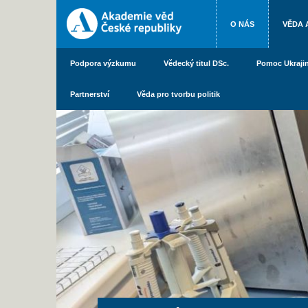
O NÁS
VĚDA 
Podpora výzkumu
Vědecký titul DSc.
Pomoc Ukraji
Partnerství
Věda pro tvorbu politik