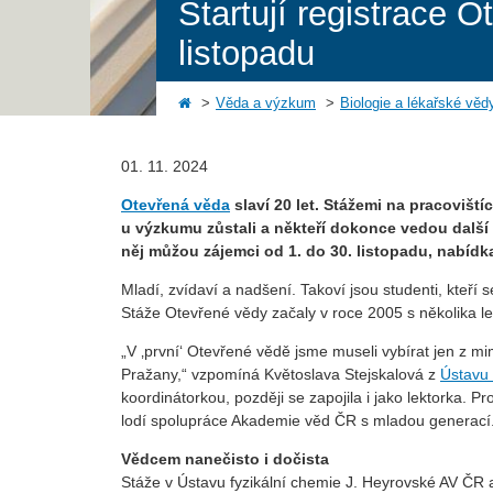
Startují registrace 
listopadu
Věda a výzkum
Biologie a lékařské věd
01. 11. 2024
Otevřená věda
slaví 20 let. Stážemi na pracovišt
u výzkumu zůstali a někteří dokonce vedou další 
něj můžou zájemci od 1. do 30. listopadu, nabídka 
Mladí, zvídaví a nadšení. Takoví jsou studenti, kteř
Stáže Otevřené vědy začaly v roce 2005 s několika le
„V ‚první‘ Otevřené vědě jsme museli vybírat jen z m
Pražany,“ vzpomíná Květoslava Stejskalová z
Ústavu 
koordinátorkou, později se zapojila i jako lektorka. 
lodí spolupráce Akademie věd ČR s mladou generací
Vědcem nanečisto i dočista
Stáže v Ústavu fyzikální chemie J. Heyrovské AV ČR a