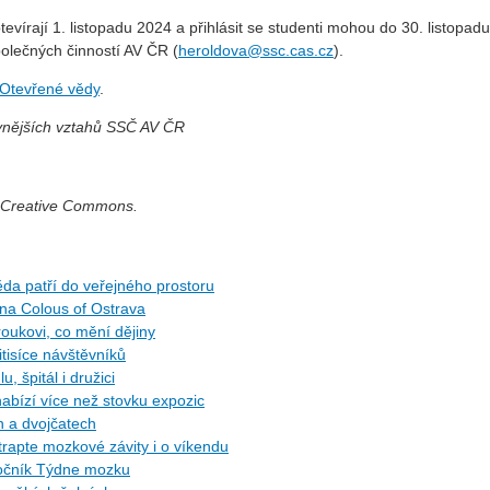
tevírají 1. listopadu 2024 a přihlásit se studenti mohou do 30. listopad
olečných činností AV ČR (
heroldova@ssc.cas.cz
).
Otevřené vědy
.
 vnějších vztahů SSČ AV ČR
í Creative Commons.
da patří do veřejného prostoru
 na Colous of Ostrava
roukovi, co mění dějiny
itisíce návštěvníků
, špitál i družici
 nabízí více než stovku expozic
h a dvojčatech
trapte mozkové závity i o víkendu
 ročník Týdne mozku