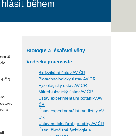
 hlásit během
Biologie a lékařské vědy
ventů
Vědecká pracoviště
do
Biofyzikální ústav AV ČR
Biotechnologický ústav AV ČR
ěd ČR.
Fyziologický ústav AV ČR
Mikrobiologický ústav AV ČR
pro
Ústav experimentální botaniky AV
 ústavu
ČR
kovou
Ústav experimentální medicíny AV
ČR
Ústav molekulární genetiky AV ČR
Ústav živočišné fyziologie a
ali