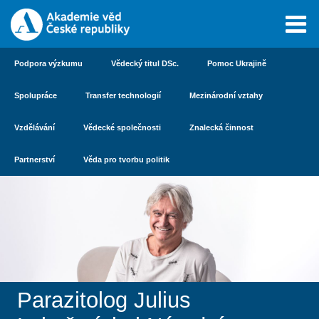
Podpora výzkumu
Vědecký titul DSc.
Pomoc Ukrajině
Spolupráce
Transfer technologií
Mezinárodní vztahy
Vzdělávání
Vědecké společnosti
Znalecká činnost
Partnerství
Věda pro tvorbu politik
Parazitolog Julius