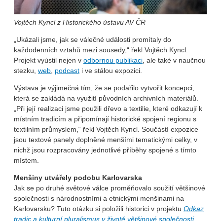
Vojtěch Kyncl z Historického ústavu AV ČR
„Ukázali jsme, jak se válečné události promítaly do
každodenních vztahů mezi sousedy,“ řekl Vojtěch Kyncl.
Projekt vyústil nejen v
odbornou publikaci
, ale také v naučnou
stezku,
web
,
podcast
i ve stálou expozici.
Výstava je výjimečná tím, že se podařilo vytvořit koncepci,
která se zakládá na využití původních archivních materiálů.
„Při její realizaci jsme použili dřevo a textilie, které odkazují k
místním tradicím a připomínají historické spojení regionu s
textilním průmyslem,“ řekl Vojtěch Kyncl. Součástí expozice
jsou textové panely doplněné menšími tematickými celky, v
nichž jsou rozpracovány jednotlivé příběhy spojené s tímto
místem.
Menšiny utvářely podobu Karlovarska
Jak se po druhé světové válce proměňovalo soužití většinové
společnosti s národnostními a etnickými menšinami na
Karlovarsku? Tuto otázku si položili historici v projektu
Odkaz
tradic a kulturní pluralismus v životě většinové společnosti,