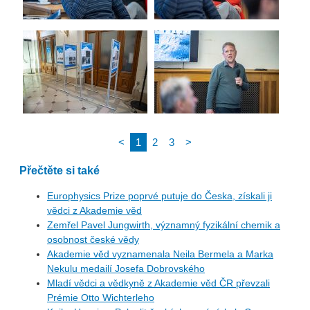
<
1
2
3
>
Přečtěte si také
Europhysics Prize poprvé putuje do Česka, získali ji
vědci z Akademie věd
Zemřel Pavel Jungwirth, významný fyzikální chemik a
osobnost české vědy
Akademie věd vyznamenala Neila Bermela a Marka
Nekulu medailí Josefa Dobrovského
Mladí vědci a vědkyně z Akademie věd ČR převzali
Prémie Otto Wichterleho