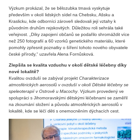
Výzkum prokázal, že se bělozubka tmavá vyskytuje
především v okolí lidských sídel na Chebsku, Ašsku a
Kraslicku, kde odborníci zároveň sledovali její vztahy k
původním druhům rejskovitých. Důležitou roli sehrála také
veřejnost. „Díky zapojení občanů se podařilo shromáždit více
než 250 fotografií a 60 vzorků genetického materiálu, které
pomohly zpřesnit poznatky o šíření tohoto nového obyvatele
české přírody,“ uzavřela Alena Fornůsková.
Zlepšila se kvalita vzduchu v okolí dětské léčebny díky
nové lokalitě?
Kvalitou ovzduší se zabýval projekt
Charakterizace
atmosférických aerosolů v ovzduší v okolí Dětské léčebny se
speleoterapií v Ostrově u Macochy
. Výzkum provedený ve
spolupráci s Jihomoravskými dětskými léčebnami se zaměřil
na zkoumání složení a původu atmosférických aerosolů v
lokalitě, kde se léčí děti s onemocněním dýchacích cest.