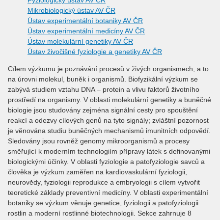
Fyziologický ústav AV ČR
Mikrobiologický ústav AV ČR
Ústav experimentální botaniky AV ČR
Ústav experimentální medicíny AV ČR
Ústav molekulární genetiky AV ČR
Ústav živočišné fyziologie a genetiky AV ČR
Cílem výzkumu je poznávání procesů v živých organismech, a to
na úrovni molekul, buněk i organismů. Biofyzikální výzkum se
zabývá studiem vztahu DNA – protein a vlivu faktorů životního
prostředí na organismy. V oblasti molekulární genetiky a buněčné
biologie jsou studovány zejména signální cesty pro spouštění
reakcí a odezvy cílových genů na tyto signály; zvláštní pozornost
je věnována studiu buněčných mechanismů imunitních odpovědí.
Sledovány jsou rovněž genomy mikroorganismů a procesy
směřující k moderním technologiím přípravy látek s definovanými
biologickými účinky. V oblasti fyziologie a patofyziologie savců a
člověka je výzkum zaměřen na kardiovaskulární fyziologii,
neurovědy, fyziologii reprodukce a embryologii s cílem vytvořit
teoretické základy preventivní medicíny. V oblasti experimentální
botaniky se výzkum věnuje genetice, fyziologii a patofyziologii
rostlin a moderní rostlinné biotechnologii. Sekce zahrnuje 8