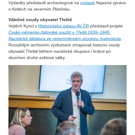
Výsledky představili archeologové na
výstavě
Nejasná zpráva
o Keltech na severním Plzeňsku
.
Válečné osudy obyvatel Třeště
Vojtěch Kyncl z
Historického ústavu AV ČR
představil projekt
Česko-německo-židovské soužití v Třešti 1939–1945.
Nacistická diktatura ve vzpomínkovém prostoru maloměsta
.
Rozsáhlým archivním výzkumem zmapovali historici osudy
obyvatel Třeště během nacistické okupace i krátce po
skončení druhé světové války.