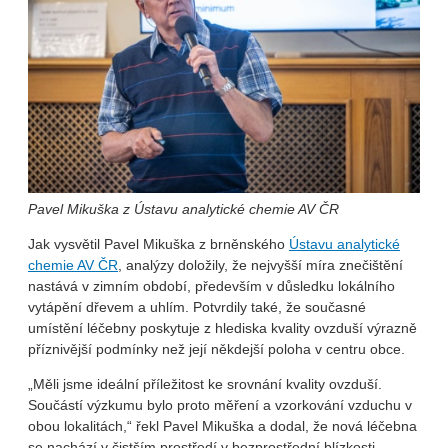
Pavel Mikuška z Ústavu analytické chemie AV ČR
Jak vysvětil Pavel Mikuška z brněnského
Ústavu analytické
chemie AV ČR
, analýzy doložily, že nejvyšší míra znečištění
nastává v zimním období, především v důsledku lokálního
vytápění dřevem a uhlím. Potvrdily také, že současné
umístění léčebny poskytuje z hlediska kvality ovzduší výrazně
příznivější podmínky než její někdejší poloha v centru obce.
„Měli jsme ideální příležitost ke srovnání kvality ovzduší.
Součástí výzkumu bylo proto měření a vzorkování vzduchu v
obou lokalitách,“ řekl Pavel Mikuška a dodal, že nová léčebna
se nachází v čistším prostředí v bezprostřední blízkosti