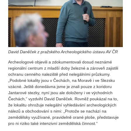
David Daněček z pražského Archeologického ústavu AV ČR
Archeologové objevili a zdokumentovali dosud neznámé
regionální centrum z mladší doby železné a zároveň zajistili
ochranu cenného naleziště před nelegálními průzkumy.
„Podobné lokality jsou v Čechách, na Moravě i ve Slezsku
vzácné. Ještě donedávna jsme je znali pouze z koridoru
Jantarové stezky, nyní jsou ale doloženy i ve východních
Čechách,“ vyzdvihl David Daněček. Rovněž poukázal na to,
že lokalitu ohrožuje nelegální vyhledávání archeologických
nálezů a obchodování s nimi: „Protože se nachází na
zemědělsky využívané, pravidelně orané ploše, představuje
pro ni riziko také intenzivní zemědělská činnost.“