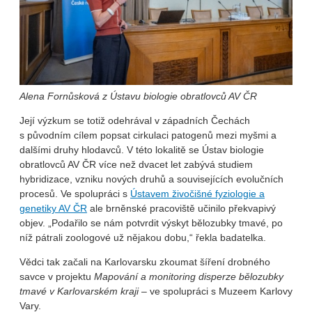
Alena Fornůsková z Ústavu biologie obratlovců AV ČR
Její výzkum se totiž odehrával v západních Čechách
s původním cílem popsat cirkulaci patogenů mezi myšmi a
dalšími druhy hlodavců. V této lokalitě se Ústav biologie
obratlovců AV ČR více než dvacet let zabývá studiem
hybridizace, vzniku nových druhů a souvisejících evolučních
procesů. Ve spolupráci s
Ústavem živočišné fyziologie a
genetiky AV ČR
ale brněnské pracoviště učinilo překvapivý
objev. „Podařilo se nám potvrdit výskyt bělozubky tmavé, po
níž pátrali zoologové už nějakou dobu,“ řekla badatelka.
Vědci tak začali na Karlovarsku zkoumat šíření drobného
savce v projektu
Mapování a monitoring disperze bělozubky
tmavé v Karlovarském kraji
– ve spolupráci s Muzeem Karlovy
Vary.