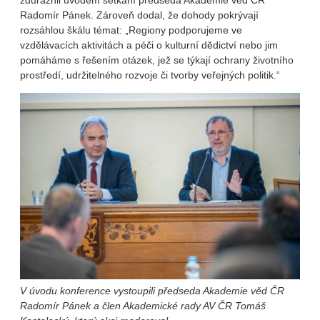
zdůraznil úvodem setkání předseda Akademie věd ČR
Radomír Pánek. Zároveň dodal, že dohody pokrývají
rozsáhlou škálu témat: „Regiony podporujeme ve
vzdělávacích aktivitách a péči o kulturní dědictví nebo jim
pomáháme s řešením otázek, jež se týkají ochrany životního
prostředí, udržitelného rozvoje či tvorby veřejných politik.“
V úvodu konference vystoupili předseda Akademie věd ČR
Radomír Pánek a člen Akademické rady AV ČR Tomáš