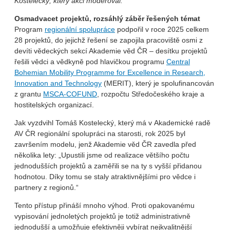
Kostelecký, který akci moderoval.
Osmadvacet projektů, rozsáhlý záběr řešených témat
Program
regionální spolupráce
podpořil v roce 2025 celkem
28 projektů, do jejichž řešení se zapojila pracoviště osmi z
devíti vědeckých sekcí Akademie věd ČR – desítku projektů
řešili vědci a vědkyně pod hlavičkou programu
Central
Bohemian Mobility Programme for Excellence in Research,
Innovation and Technology
(MERIT), který je spolufinancován
z grantu
MSCA-COFUND
, rozpočtu Středočeského kraje a
hostitelských organizací.
Jak vyzdvihl Tomáš Kostelecký, který má v Akademické radě
AV ČR regionální spolupráci na starosti, rok 2025 byl
završením modelu, jenž Akademie věd ČR zavedla před
několika lety: „Upustili jsme od realizace většího počtu
jednodušších projektů a zaměřili se na ty s vyšší přidanou
hodnotou. Díky tomu se staly atraktivnějšími pro vědce i
partnery z regionů.“
Tento přístup přináší mnoho výhod. Proti opakovanému
vypisování jednoletých projektů je totiž administrativně
jednodušší a umožňuje efektivněji vybírat nejkvalitnější