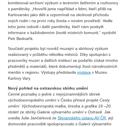
kombinoval archivní výzkum s terénním šetřením a rozhovory
s pamětníky. „Hovořili jsme například s lidmi, kteří přišli na
Karlovarsko jako děti a vzpomínali na okolnosti příchodu
svých rodin i na první roky života v novém prostředí. Vedle
toho jsme oslovili i další pamětníky, kteří nám poskytli
informace o každodenním životě místních komunit,“ vyzdvihl
Petr Bednařík.
Součástí projektu byl rovněž muzejní a sbírkový výzkum
realizovaný v průběhu několika měsíců. Díky spolupráci s
pracovníky muzeí a dalších institucí se podařilo získat mnoho
předmětů a materiálů, které dokumentují život národnostních
menšin v regionu. Výstupy představila
výstava
v Muzeu
Karlovy Vary.
Nový pohled na ostravskou sbírku umění
Cenné poznatky o jedné z nejvýznamnějších sbírek
východoevropského umění v Česku přinesl projekt
Cesty
umění. Východoevropská malba, kresba a grafika 19.–20.
století ze sbírky Galerie výtvarného umění v Ostravě
. Jak
uvedla Julie Jančárková ze
Slovanského ústavu AV ČR
, její
domovské pracoviště spolupracovalo s Galerií výtvarného