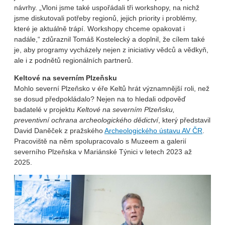
návrhy. „Vloni jsme také uspořádali tři workshopy, na nichž
jsme diskutovali potřeby regionů, jejich priority i problémy,
které je aktuálně trápí. Workshopy chceme opakovat i
nadále,“ zdůraznil Tomáš Kostelecký a doplnil, že cílem také
je, aby programy vycházely nejen z iniciativy vědců a vědkyň,
ale i z podnětů regionálních partnerů.
Keltové na severním Plzeňsku
Mohlo severní Plzeňsko v éře Keltů hrát významnější roli, než
se dosud předpokládalo? Nejen na to hledali odpověď
badatelé v projektu
Keltové na severním Plzeňsku,
preventivní ochrana archeologického dědictví
, který představil
David Daněček z pražského
Archeologického ústavu AV ČR
.
Pracoviště na něm spolupracovalo s Muzeem a galerií
severního Plzeňska v Mariánské Týnici v letech 2023 až
2025.