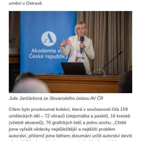
umění v Ostravě.
Julie Jančárková ze Slovanského ústavu AV ČR
Cílem bylo prozkoumat kolekci, která v současnosti čítá 159
uměleckých děl – 72 obrazů (olejomalba a pastel), 16 kreseb
(včetně akvarelů), 70 grafických listů a jednu sochu. „Chtěli
jsme vyřešit vědecky nejdůležitější a nejtěžší problém
autorství, přičemž jsme během zkoumání určili autorství devíti