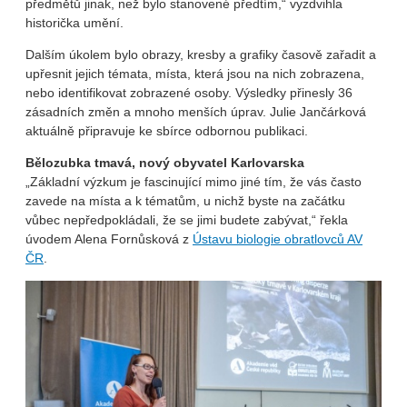
předmětů jinak, než bylo stanovené předtím,“ vyzdvihla
historička umění.
Dalším úkolem bylo obrazy, kresby a grafiky časově zařadit a
upřesnit jejich témata, místa, která jsou na nich zobrazena,
nebo identifikovat zobrazené osoby. Výsledky přinesly 36
zásadních změn a mnoho menších úprav. Julie Jančárková
aktuálně připravuje ke sbírce odbornou publikaci.
Bělozubka tmavá, nový obyvatel Karlovarska
„Základní výzkum je fascinující mimo jiné tím, že vás často
zavede na místa a k tématům, u nichž byste na začátku
vůbec nepředpokládali, že se jimi budete zabývat,“ řekla
úvodem Alena Fornůsková z
Ústavu biologie obratlovců AV
ČR
.