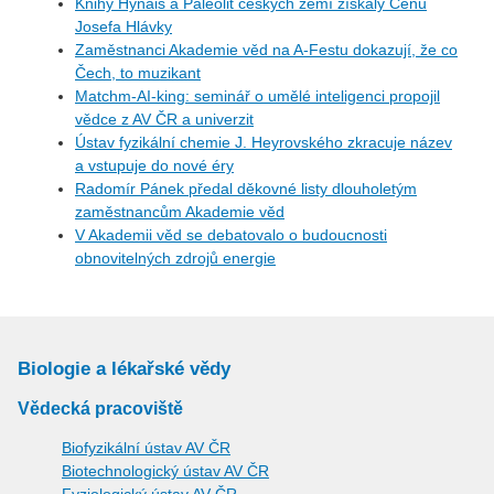
Knihy Hynais a Paleolit českých zemí získaly Cenu
Josefa Hlávky
Zaměstnanci Akademie věd na A-Festu dokazují, že co
Čech, to muzikant
Matchm-AI-king: seminář o umělé inteligenci propojil
vědce z AV ČR a univerzit
Ústav fyzikální chemie J. Heyrovského zkracuje název
a vstupuje do nové éry
Radomír Pánek předal děkovné listy dlouholetým
zaměstnancům Akademie věd
V Akademii věd se debatovalo o budoucnosti
obnovitelných zdrojů energie
Biologie a lékařské vědy
Vědecká pracoviště
Biofyzikální ústav AV ČR
Biotechnologický ústav AV ČR