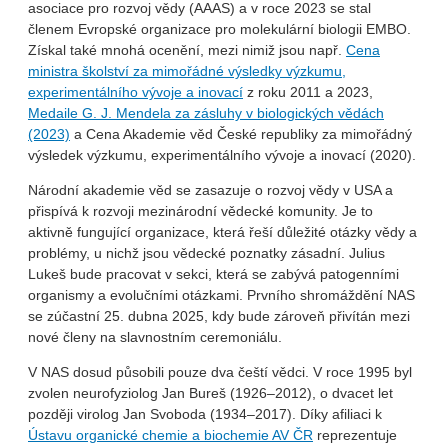
asociace pro rozvoj vědy (AAAS) a v roce 2023 se stal
členem Evropské organizace pro molekulární biologii EMBO.
Získal také mnohá ocenění, mezi nimiž jsou např.
Cena
ministra školství za mimořádné výsledky výzkumu,
experimentálního vývoje a inovací
z roku 2011 a 2023,
Medaile G. J. Mendela za zásluhy v biologických vědách
(2023)
a Cena Akademie věd České republiky za mimořádný
výsledek výzkumu, experimentálního vývoje a inovací (2020).
Národní akademie věd se zasazuje o rozvoj vědy v USA a
přispívá k rozvoji mezinárodní vědecké komunity. Je to
aktivně fungující organizace, která řeší důležité otázky vědy a
problémy, u nichž jsou vědecké poznatky zásadní. Julius
Lukeš bude pracovat v sekci, která se zabývá patogenními
organismy a evolučními otázkami. Prvního shromáždění NAS
se zúčastní 25. dubna 2025, kdy bude zároveň přivítán mezi
nové členy na slavnostním ceremoniálu.
V NAS dosud působili pouze dva čeští vědci. V roce 1995 byl
zvolen neurofyziolog Jan Bureš (1926–2012), o dvacet let
později virolog Jan Svoboda (1934–2017). Díky afiliaci k
Ústavu organické chemie a biochemie AV ČR
reprezentuje