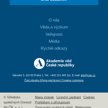
O nás
Věda a výzkum
Veřejnost
Média
Rychlé odkazy
Národní 3, 110 00 Praha 1, Tel.: +420 221 403 111, E-mail:
info@cas.cz
Část obsahu šířena pod licencí Creative commons
© Středisko
Mapa stránek
Licenční ujednání
Cookies
společných činností
Prohlášení o přístupnosti
AV ČR, v. v. i.
Zpracování osobních údajů
Webmaster