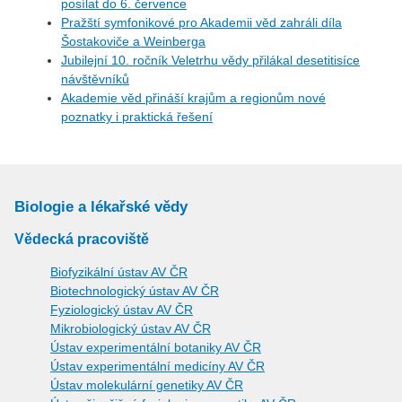
posílat do 6. července
Pražští symfonikové pro Akademii věd zahráli díla
Šostakoviče a Weinberga
Jubilejní 10. ročník Veletrhu vědy přilákal desetitisíce
návštěvníků
Akademie věd přináší krajům a regionům nové
poznatky i praktická řešení
Biologie a lékařské vědy
Vědecká pracoviště
Biofyzikální ústav AV ČR
Biotechnologický ústav AV ČR
Fyziologický ústav AV ČR
Mikrobiologický ústav AV ČR
Ústav experimentální botaniky AV ČR
Ústav experimentální medicíny AV ČR
Ústav molekulární genetiky AV ČR