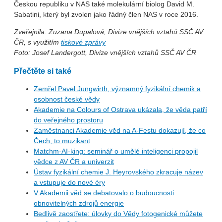
Českou republiku v NAS také molekulární biolog David M.
Sabatini, který byl zvolen jako řádný člen NAS v roce 2016.
Zveřejnila: Zuzana Dupalová, Divize vnějších vztahů SSČ AV
ČR, s využitím
tiskové zprávy
Foto: Josef Landergott, Divize vnějších vztahů SSČ AV ČR
Přečtěte si také
Zemřel Pavel Jungwirth, významný fyzikální chemik a
osobnost české vědy
Akademie na Colours of Ostrava ukázala, že věda patří
do veřejného prostoru
Zaměstnanci Akademie věd na A-Festu dokazují, že co
Čech, to muzikant
Matchm-AI-king: seminář o umělé inteligenci propojil
vědce z AV ČR a univerzit
Ústav fyzikální chemie J. Heyrovského zkracuje název
a vstupuje do nové éry
V Akademii věd se debatovalo o budoucnosti
obnovitelných zdrojů energie
Bedlivě zaostřete: úlovky do Vědy fotogenické můžete