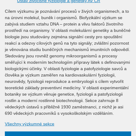
Ústav živočišné fyziologie a genetiky AV ČR
Cílem výzkumu je poznávání procesů v živých organismech, a to
na úrovni molekul, buněk i organismů. Biofyzikální výzkum se
zabývá studiem vztahu DNA – protein a vlivu faktorů životního
prostředí na organismy. V oblasti molekulární genetiky a buněčné
biologie jsou studovány zejména signální cesty pro spouštění
reakcí a odezvy cílových genů na tyto signály; zvláštní pozornost
je věnována studiu buněčných mechanismů imunitních odpovědí.
Sledovány jsou rovněž genomy mikroorganismů a procesy
směřující k moderním technologiím přípravy látek s definovanými
biologickými účinky. V oblasti fyziologie a patofyziologie savců a
člověka je výzkum zaměřen na kardiovaskulární fyziologii,
neurovědy, fyziologii reprodukce a embryologii s cílem vytvořit
teoretické základy preventivní medicíny. V oblasti experimentální
botaniky se výzkum věnuje genetice, fyziologii a patofyziologii
rostlin a moderní rostlinné biotechnologii. Sekce zahrnuje 8
vědeckých ústavů s přibližně 1930 zaměstnanci, z nichž je asi
690 vědeckých pracovníků s vysokoškolským vzděláním.
Všechny výzkumné sekce