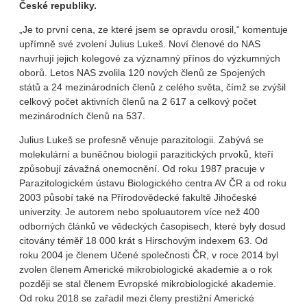
České republiky.
„Je to první cena, ze které jsem se opravdu orosil,“ komentuje
upřímně své zvolení Julius Lukeš. Noví členové do NAS
navrhují jejich kolegové za významný přínos do výzkumných
oborů. Letos NAS zvolila 120 nových členů ze Spojených
států a 24 mezinárodních členů z celého světa, čímž se zvýšil
celkový počet aktivních členů na 2 617 a celkový počet
mezinárodních členů na 537.
Julius Lukeš se profesně věnuje parazitologii. Zabývá se
molekulární a buněčnou biologií parazitických prvoků, kteří
způsobují závažná onemocnění. Od roku 1987 pracuje v
Parazitologickém ústavu Biologického centra AV ČR a od roku
2003 působí také na Přírodovědecké fakultě Jihočeské
univerzity. Je autorem nebo spoluautorem více než 400
odborných článků ve vědeckých časopisech, které byly dosud
citovány téměř 18 000 krát s Hirschovým indexem 63. Od
roku 2004 je členem Učené společnosti ČR, v roce 2014 byl
zvolen členem Americké mikrobiologické akademie a o rok
později se stal členem Evropské mikrobiologické akademie.
Od roku 2018 se zařadil mezi členy prestižní Americké