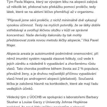
Tým Pavla Majera, který se vývojem léku na alopecii zabývá
už několik let, překonal tuto překážku pomocí proléčiv, tedy
látek, které se na aktivní léčivo přeměňují až v organismu.
"Připravili jsme sérii proléčiv, z nichž minimálně dvě vykazují
vysokou účinnost. Testy na myších potvrdily, že se látky dobře
vstřebávají a uvolňují léčivou složku v kůži ve správné
koncentraci. Naše deriváty itakonátu by tak mohly
představovat zcela novou metodu léčby alopecie,"
říká Pavel
Majer.
Alopecia areata
je autoimunitně podmíněné onemocnění, při
němž imunitní systém napadá vlasové folikuly, což vede k
jejich zánětu a následně k vypadávání a zhoršenému růstu
vlasů. Tato choroba postihne během života asi 2 % populace,
převážně ženy, a je druhou nejčastější příčinou vypadávání
vlasů hned po androgenní alopecii (plešatosti). Současná
léčba je založená hlavně na kortikoidech, které ale mají řadu
vedlejších účinků.
Vědecký tým z ÚOCHB ve spolupráci s laboratořemi Barbary
Slusher a Louise Garzy z Univerzity Johnse Hopkinse