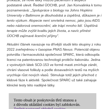
prokázal, že nové látky můžou pacientům s alopecií
podstatně ulevit. Ředitel ÚOCHB, prof. Jan Konvalinka k tomu
poznamenává:
„Spolupráce s biology na Johns Hopkins
University v Baltimore je dlouhodobá a úspěšná, důkazem je i
tento výzkum. Alopecie není smrtelná nemoc, jako jsou AIDS
nebo nádorová onemocnění, ale trápí mnoho lidí. Úspěšná
terapie může zvýšit kvalitu jejich života, a navíc přinést
ÚOCHB zajímavé licenční příjmy".
Aktuální článek navazuje na dřívější studii této skupiny z roku
2022 zveřejněnou v časopise
PNAS Nexus
. Potenciál objevu
potvrdila i farmaceutická společnost SPARC, která odkoupila
licenci na patentovanou technologii proléčiv itakonátu. Jedna
z vyvinutých látek SCD-153 ve formě masti zmírňuje zánět,
chrání vlasové folikuly a podle dosavadních testů na myších
urychluje růst nových vlasů. Stimuluje totiž jejich přechod z
klidové fáze k aktivitě. Společnost SPARC už také zahajuje
klinické testy této nadějné látky.