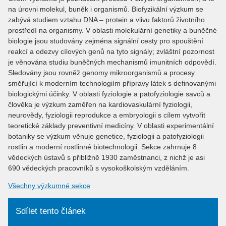
na úrovni molekul, buněk i organismů. Biofyzikální výzkum se
zabývá studiem vztahu DNA – protein a vlivu faktorů životního
prostředí na organismy. V oblasti molekulární genetiky a buněčné
biologie jsou studovány zejména signální cesty pro spouštění
reakcí a odezvy cílových genů na tyto signály; zvláštní pozornost
je věnována studiu buněčných mechanismů imunitních odpovědí.
Sledovány jsou rovněž genomy mikroorganismů a procesy
směřující k moderním technologiím přípravy látek s definovanými
biologickými účinky. V oblasti fyziologie a patofyziologie savců a
člověka je výzkum zaměřen na kardiovaskulární fyziologii,
neurovědy, fyziologii reprodukce a embryologii s cílem vytvořit
teoretické základy preventivní medicíny. V oblasti experimentální
botaniky se výzkum věnuje genetice, fyziologii a patofyziologii
rostlin a moderní rostlinné biotechnologii. Sekce zahrnuje 8
vědeckých ústavů s přibližně 1930 zaměstnanci, z nichž je asi
690 vědeckých pracovníků s vysokoškolským vzděláním.
Všechny výzkumné sekce
Sdílet tento článek