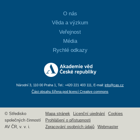
O nás
Věda a výzkum
Veřejnost
Média
Rychlé odkazy
Národní 3, 110 00 Praha 1, Tel.: +420 221 403 111, E-mail:
info@cas.cz
Část obsahu šířena pod licencí Creative commons
© Středisko
Mapa stránek
Licenční ujednání
Cookies
společných činností
Prohlášení o přístupnosti
AV ČR, v. v. i.
Zpracování osobních údajů
Webmaster