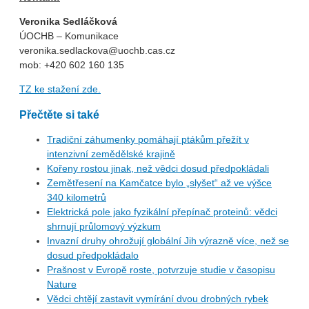
Veronika Sedláčková
ÚOCHB – Komunikace
veronika.sedlackova@uochb.cas.cz
mob: +420 602 160 135
TZ ke stažení zde.
Přečtěte si také
Tradiční záhumenky pomáhají ptákům přežít v
intenzivní zemědělské krajině
Kořeny rostou jinak, než vědci dosud předpokládali
Zemětřesení na Kamčatce bylo „slyšet“ až ve výšce
340 kilometrů
Elektrická pole jako fyzikální přepínač proteinů: vědci
shrnují průlomový výzkum
Invazní druhy ohrožují globální Jih výrazně více, než se
dosud předpokládalo
Prašnost v Evropě roste, potvrzuje studie v časopisu
Nature
Vědci chtějí zastavit vymírání dvou drobných rybek