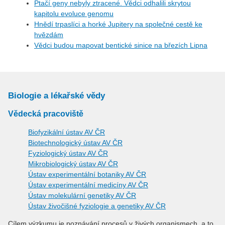
Ptačí geny nebyly ztracené. Vědci odhalili skrytou
kapitolu evoluce genomu
Hnědí trpaslíci a horké Jupitery na společné cestě ke
hvězdám
Vědci budou mapovat bentické sinice na březích Lipna
Biologie a lékařské vědy
Vědecká pracoviště
Biofyzikální ústav AV ČR
Biotechnologický ústav AV ČR
Fyziologický ústav AV ČR
Mikrobiologický ústav AV ČR
Ústav experimentální botaniky AV ČR
Ústav experimentální medicíny AV ČR
Ústav molekulární genetiky AV ČR
Ústav živočišné fyziologie a genetiky AV ČR
Cílem výzkumu je poznávání procesů v živých organismech, a to