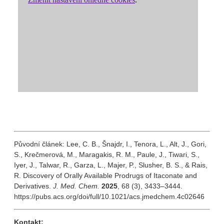
Původní článek: Lee, C. B., Šnajdr, I., Tenora, L., Alt, J., Gori,
S., Krečmerová, M., Maragakis, R. M., Paule, J., Tiwari, S.,
Iyer, J., Talwar, R., Garza, L., Majer, P., Slusher, B. S., & Rais,
R. Discovery of Orally Available Prodrugs of Itaconate and
Derivatives.
J. Med. Chem.
2025
, 68 (3), 3433–3444.
https://pubs.acs.org/doi/full/10.1021/acs.jmedchem.4c02646
Kontakt: