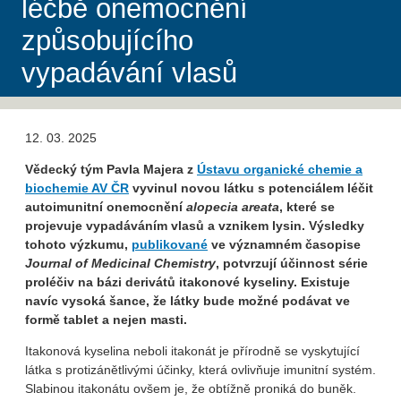
léčbě onemocnění
způsobujícího
vypadávání vlasů
12. 03. 2025
Vědecký tým Pavla Majera z
Ústavu organické chemie a
biochemie AV ČR
vyvinul novou látku s potenciálem léčit
autoimunitní onemocnění
alopecia areata
, které se
projevuje vypadáváním vlasů a vznikem lysin. Výsledky
tohoto výzkumu,
publikované
ve významném časopise
Journal of Medicinal Chemistry
, potvrzují účinnost série
proléčiv na bázi derivátů itakonové kyseliny. Existuje
navíc vysoká šance, že látky bude možné podávat ve
formě tablet a nejen masti.
Itakonová kyselina neboli itakonát je přírodně se vyskytující
látka s protizánětlivými účinky, která ovlivňuje imunitní systém.
Slabinou itakonátu ovšem je, že obtížně proniká do buněk.