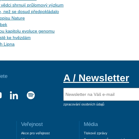
ů: vědci shrnují průlomový výzkum
ce, než se dosud předpokládalo
sopisu Nature
ybek
ytou kapitolu evoluce genomu
cestě ke hvězdám
ch Lipna
A / Newsletter
ete
zpracování osobních údajů
Veřejnost
Média
Akce pro veřejnost
Tiskové zprávy