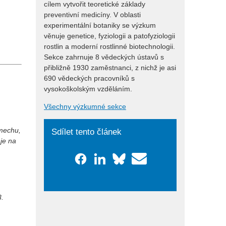
cílem vytvořit teoretické základy
preventivní medicíny. V oblasti
experimentální botaniky se výzkum
věnuje genetice, fyziologii a patofyziologii
rostlin a moderní rostlinné biotechnologii.
Sekce zahrnuje 8 vědeckých ústavů s
přibližně 1930 zaměstnanci, z nichž je asi
690 vědeckých pracovníků s
vysokoškolským vzděláním.
Všechny výzkumné sekce
 mechu,
Sdílet tento článek
 je na
3.