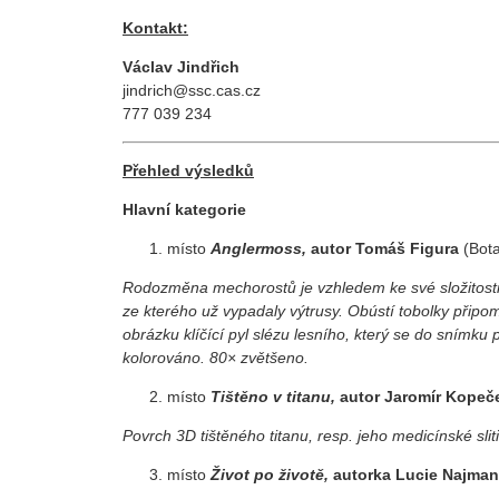
Kontakt:
Václav Jindřich
jindrich@ssc.cas.cz
777 039 234
Přehled výsledků
Hlavní kategorie
místo
Anglermoss,
autor Tomáš Figura
(Bot
Rodozměna mechorostů je vzhledem ke své složitosti
ze kterého už vypadaly výtrusy. Obústí tobolky připom
obrázku klíčící pyl slézu lesního, který se do snímku
kolorováno. 80× zvětšeno.
místo
Tištěno v titanu,
autor Jaromír Kope
Povrch 3D tištěného titanu, resp. jeho medicínské s
místo
Život po životě,
autorka Lucie Najma