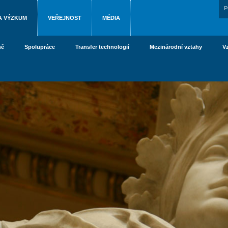
P
A VÝZKUM
VEŘEJNOST
MÉDIA
ně
Spolupráce
Transfer technologií
Mezinárodní vztahy
V