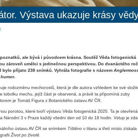
átor. Výstava ukazuje krásy vědy
y
 poznatků, ale bývá i původcem krásna. Soutěž Věda fotogenická
jsou zároveň umělci s jedinečnou perspektivou. Do dvanáctého ro
bylo přijato 238 snímků. Vyhrála fotografie s názvem
Anglermoss
o humor
.
uje rodozměnu mechorostů, která je dle autora vzhledem ke své složito
e tobolku mechu, jejíž část je obarvená, a právě ta připomíná zuby
 Autorem je Tomáš Figura z Botanického ústavu AV ČR.
ou porotou, které tvoří výstavu Věda fotogenická 2025. Ta je otevřená
a Národní 3 v Praze každý všední den od 10 do 18 hodin. Vstup je zd
zikálního ústavu AV ČR se snímkem
Tištěno v titanu
a třetí místo získala
grafii
Život po životě
.