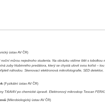
anický ústav AV ČR)
 noční můrou nejednoho studenta. Na obrázku vidíme štět s tobolkou
íná zuby hlubinného predátora, který se chystá ulovit svou kořist – tou
 připletl náhodou. Skenovací elektronová mikrofotografie, SED detektor,
ček
(Fyzikální ústav AV ČR)
litiny Ti6AI4V po chemické úpravě. Elektronový mikroskop Tescan FERA
nová
(Mikrobiologický ústav AV ČR)