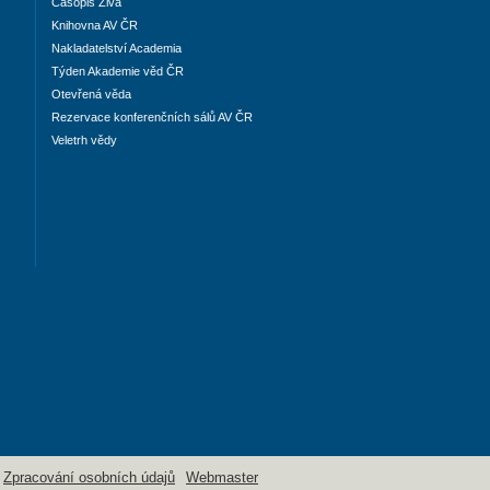
Časopis Živa
Knihovna AV ČR
Nakladatelství Academia
Týden Akademie věd ČR
Otevřená věda
Rezervace konferenčních sálů AV ČR
Veletrh vědy
Zpracování osobních údajů
Webmaster