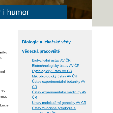
 i humor
Biologie a lékařské vědy
Vědecká pracoviště
čníku
.
Biofyzikální ústav AV ČR
Biotechnologický ústav AV ČR
Fyziologický ústav AV ČR
sti
Mikrobiologický ústav AV ČR
Ústav experimentální botaniky AV
ČR
 do
Ústav experimentální medicíny AV
arma.
ČR
Ústav molekulární genetiky AV ČR
 Lucie
Ústav živočišné fyziologie a