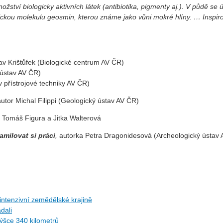
žství biologicky aktivních látek (antibiotika, pigmenty aj.). V půdě se 
ickou molekulu geosmin, kterou známe jako vůni mokré hlíny. … Inspir
av Krištůfek (Biologické centrum AV ČR)
 ústav AV ČR)
av přístrojové techniky AV ČR)
autor Michal Filippi (Geologický ústav AV ČR)
 Tomáš Figura a Jitka Walterová
amilovat si práci
,
autorka Petra Dragonidesová (Archeologický ústav 
ntenzivní zemědělské krajině
dali
ýšce 340 kilometrů