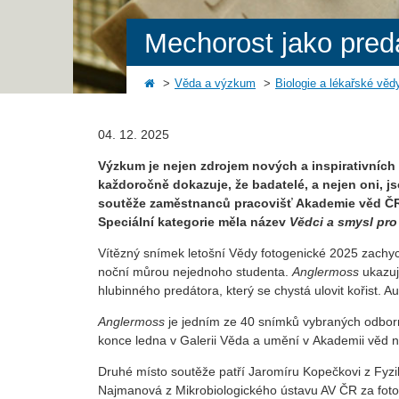
Mechorost jako pred
Věda a výzkum
Biologie a lékařské věd
04. 12. 2025
Výzkum je nejen zdrojem nových a inspirativních
každoročně dokazuje, že badatelé, a nejen oni, 
soutěže zaměstnanců pracovišť Akademie věd ČR 
Speciální kategorie měla název
Vědci a smysl pr
Vítězný snímek letošní Vědy fotogenické 2025 zachyc
noční můrou nejednoho studenta.
Anglermoss
ukazuj
hlubinného predátora, který se chystá ulovit kořist.
Anglermoss
je jedním ze 40 snímků vybraných odborn
konce ledna v Galerii Věda a umění v Akademii věd n
Druhé místo soutěže patří Jaromíru Kopečkovi z Fy
Najmanová z Mikrobiologického ústavu AV ČR za foto