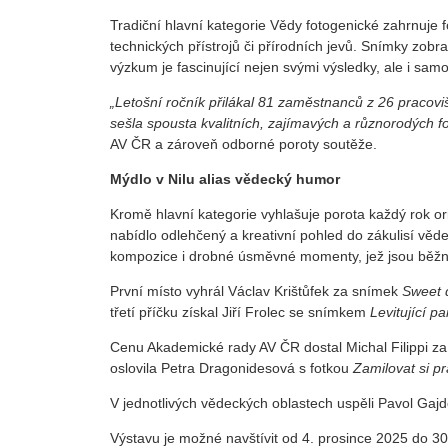
Tradiční hlavní kategorie Vědy fotogenické zahrnuje f
technických přístrojů či přírodních jevů. Snímky zobr
výzkum je fascinující nejen svými výsledky, ale i sa
„Letošní ročník přilákal 81 zaměstnanců z 26 pracovi
sešla spousta kvalitních, zajímavých a různorodých fot
AV ČR a zároveň odborné poroty soutěže.
Mýdlo v Nilu alias vědecký humor
Kromě hlavní kategorie vyhlašuje porota každý rok ori
nabídlo odlehčený a kreativní pohled do zákulisí věde
kompozice i drobné úsměvné momenty, jež jsou běžno
První místo vyhrál Václav Krištůfek za snímek
Sweet 
třetí příčku získal Jiří Frolec se snímkem
Levitující pa
Cenu Akademické rady AV ČR dostal Michal Filippi z
oslovila Petra Dragonidesová s fotkou
Zamilovat si pr
V jednotlivých vědeckých oblastech uspěli Pavol Gajd
Výstavu je možné navštívit od 4. prosince 2025 do 30