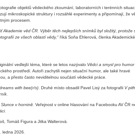
otografie objektů vědeckého zkoumání, laboratorních i terénních situac
azují mikroskopické struktury i rozsáhlé experimenty a připomínají, že 
motným procesem.
šť Akademie věd ČR. Výběr těch nejlepších snímků byl složitý, protože 
ografií ze všech oblastí vědy,“
říká Soňa Ehlerová, členka Akademické
ginální vedlejší téma, které se letos nazývalo
Vědci a smysl pro humor
ckého prostředí. Autoři zachytili nejen situační humor, ale také hravé
u, a přesto často neviditelnou součástí vědecké práce.
dreams with bee(r/s)
. Druhé místo obsadil Pavel Lisý za fotografii
V pit
rník
.
a
Slunce v hornině.
Veřejnost v online hlasování na Facebooku AV ČR n
áci
.
oš, Tomáš Figura a Jitka Walterová.
. ledna 2026.