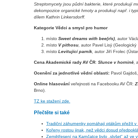
Streptomycety jsou půdní bakterie, které produkují mno
dekompozice organické hmoty a produkují např. i typ
dílem Kathrin Linkersdorff.
Kategorie Vědci a smysl pro humor
místo
Sweet dreams with bee(r/s)
,
autor Václ
místo
V pithosu
,
autor Pavel Lisý (Geologický
místo
Levitující parník
,
autor Jiří Frolec (Úst
Cena Akademické rady AV ČR
:
Slunce v hornině
,
Ocenění za jednotlivé vědní oblasti:
Pavol Gajdoš,
Online hlasování
veřejnosti na Facebooku AV ČR:
Z
Brno).
TZ ke stažení zde.
Přečtěte si také
Tradiční záhumenky pomáhají ptákům přežít v i
Kořeny rostou jinak, než vědci dosud předpoklá
Zemětřesení na Kamčatce bylo „slyšet“ až ve v