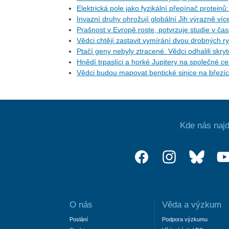
Elektrická pole jako fyzikální přepínač protein
Invazní druhy ohrožují globální Jih výrazně ví
Prašnost v Evropě roste, potvrzuje studie v ča
Vědci chtějí zastavit vymírání dvou drobných r
Ptačí geny nebyly ztracené. Vědci odhalili skr
Hnědí trpaslíci a horké Jupitery na společné 
Vědci budou mapovat bentické sinice na březí
Kde nás najd
O nás
Věda a výzkum
Poslání
Podpora výzkumu