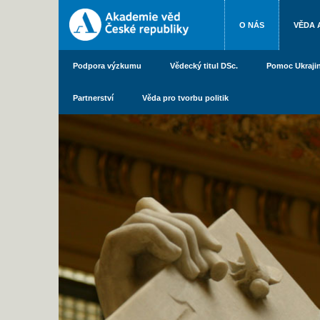
O NÁS
VĚDA 
Podpora výzkumu
Vědecký titul DSc.
Pomoc Ukraji
Partnerství
Věda pro tvorbu politik