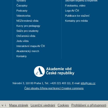
Výstavy
Seznam expertů a expertek
Časopisy
Fotobanka, video
Podcasty
Logo AV ČR
Videotvorba
Publikace ke stažení
NEZkreslená věda
Kontakty pro média
Kurzy pro pedagogy
Stáže pro studenty
Občanská věda
Jedu vědu
Interaktivní mapa AV ČR
Akademický merch
Kontakty
Národní 3, 110 00 Praha 1, Tel.: +420 221 403 111, E-mail:
info@cas.cz
Část obsahu šířena pod licencí Creative commons
v. i.
Mapa stránek
Licenční ujednání
Cookies
Prohlášení o přístupnosti