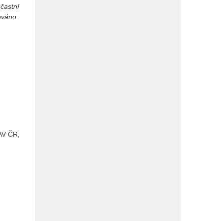
účastní
ováno
AV ČR,