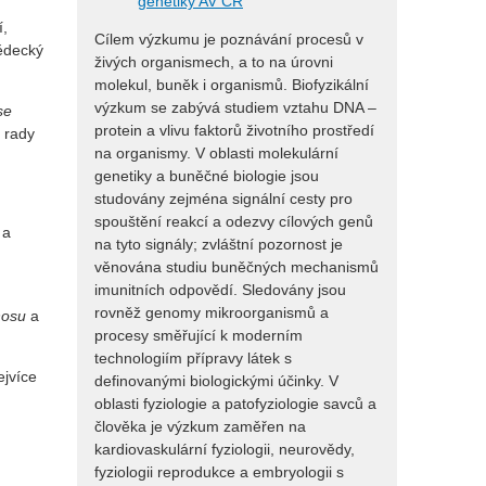
genetiky AV ČR
í,
Cílem výzkumu je poznávání procesů v
vědecký
živých organismech, a to na úrovni
molekul, buněk i organismů. Biofyzikální
výzkum se zabývá studiem vztahu DNA –
se
protein a vlivu faktorů životního prostředí
 rady
na organismy. V oblasti molekulární
genetiky a buněčné biologie jsou
studovány zejména signální cesty pro
spouštění reakcí a odezvy cílových genů
a
na tyto signály; zvláštní pozornost je
věnována studiu buněčných mechanismů
imunitních odpovědí. Sledovány jsou
rovněž genomy mikroorganismů a
hosu
a
procesy směřující k moderním
technologiím přípravy látek s
ejvíce
definovanými biologickými účinky. V
oblasti fyziologie a patofyziologie savců a
člověka je výzkum zaměřen na
kardiovaskulární fyziologii, neurovědy,
fyziologii reprodukce a embryologii s