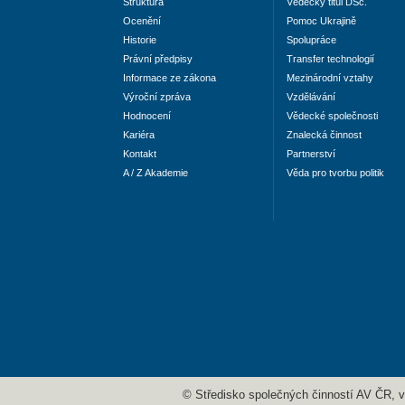
Struktura
Vědecký titul DSc.
Ocenění
Pomoc Ukrajině
Historie
Spolupráce
Právní předpisy
Transfer technologií
Informace ze zákona
Mezinárodní vztahy
Výroční zpráva
Vzdělávání
Hodnocení
Vědecké společnosti
Kariéra
Znalecká činnost
Kontakt
Partnerství
A / Z Akademie
Věda pro tvorbu politik
© Středisko společných činností AV ČR, v. 