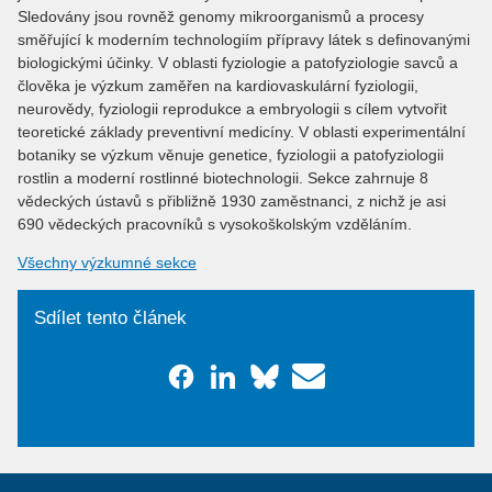
Sledovány jsou rovněž genomy mikroorganismů a procesy
směřující k moderním technologiím přípravy látek s definovanými
biologickými účinky. V oblasti fyziologie a patofyziologie savců a
člověka je výzkum zaměřen na kardiovaskulární fyziologii,
neurovědy, fyziologii reprodukce a embryologii s cílem vytvořit
teoretické základy preventivní medicíny. V oblasti experimentální
botaniky se výzkum věnuje genetice, fyziologii a patofyziologii
rostlin a moderní rostlinné biotechnologii. Sekce zahrnuje 8
vědeckých ústavů s přibližně 1930 zaměstnanci, z nichž je asi
690 vědeckých pracovníků s vysokoškolským vzděláním.
Všechny výzkumné sekce
Sdílet tento článek