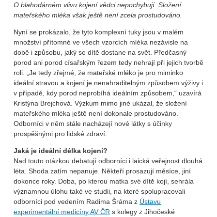
O blahodárném vlivu kojení vědci nepochybují. Složení
mateřského mléka však ještě není zcela prostudováno.
Nyní se prokázalo, že tyto komplexní tuky jsou v malém
množství přítomné ve všech vzorcích mléka nezávisle na
době i způsobu, jaký se dítě dostane na svět. Předčasný
porod ani porod císařským řezem tedy nehrají při jejich tvorbě
roli. „Je tedy zřejmé, že mateřské mléko je pro miminko
ideální stravou a kojení je nenahraditelným způsobem výživy i
v případě, kdy porod neprobíhá ideálním způsobem,“ uzavírá
Kristýna Brejchová. Výzkum mimo jiné ukázal, že složení
mateřského mléka ještě není dokonale prostudováno.
Odborníci v něm stále nacházejí nové látky s účinky
prospěšnými pro lidské zdraví.
Jaká je ideální délka kojení?
Nad touto otázkou debatují odborníci i laická veřejnost dlouhá
léta. Shoda zatím nepanuje. Někteří prosazují měsíce, jiní
dokonce roky. Doba, po kterou matka své dítě kojí, sehrála
významnou úlohu také ve studii, na které spolupracovali
odborníci pod vedením Radima Šráma z
Ústavu
experimentální medicíny AV ČR
s kolegy z Jihočeské