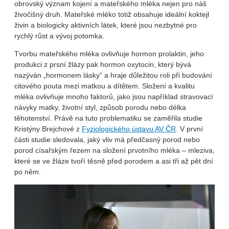
obrovský význam kojení a mateřského mléka nejen pro náš
živočišný druh. Mateřské mléko totiž obsahuje ideální koktejl
živin a biologicky aktivních látek, které jsou nezbytné pro
rychlý růst a vývoj potomka.
Tvorbu mateřského mléka ovlivňuje hormon prolaktin, jeho
produkci z prsní žlázy pak hormon oxytocin, který bývá
nazýván „hormonem lásky“ a hraje důležitou roli při budování
citového pouta mezi matkou a dítětem. Složení a kvalitu
mléka ovlivňuje mnoho faktorů, jako jsou například stravovací
návyky matky, životní styl, způsob porodu nebo délka
těhotenství. Právě na tuto problematiku se zaměřila studie
Kristýny Brejchové z
Fyziologického ústavu AV ČR
. V první
části studie sledovala, jaký vliv má předčasný porod nebo
porod císařským řezem na složení prvotního mléka – mleziva,
které se ve žláze tvoří těsně před porodem a asi tři až pět dní
po něm.