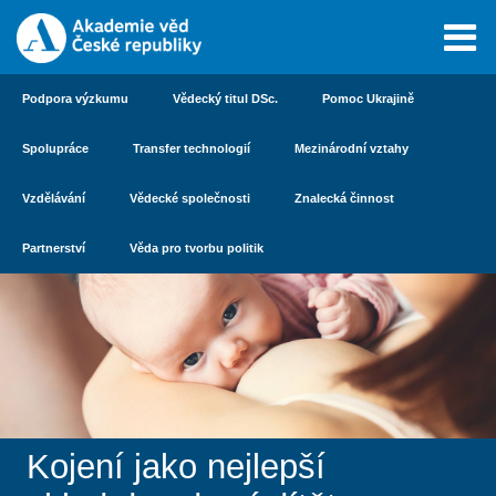
Podpora výzkumu
Vědecký titul DSc.
Pomoc Ukrajině
Spolupráce
Transfer technologií
Mezinárodní vztahy
Vzdělávání
Vědecké společnosti
Znalecká činnost
Partnerství
Věda pro tvorbu politik
Kojení jako nejlepší