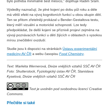
bylo potřeba minimálně šest měsíců,“ doplňuje Radim Šrám.
Výsledky naznačují, že plné kojení po dobu půl roku a déle
má větší efekt na vývoj kognitivních funkcí u obou skupin dětí.
Ten se přitom zřetelněji prokázal u Bender-Gestaltova testu,
který měří vizuální a motorické schopnosti. Lze tedy
předpokládat, že delší kojení se příznivě projeví zejména na
vývoji poznávacích funkcí u dětí žijících v oblastech s vysokou
mírou znečištění ovzduší.
Studie jsou k dispozici na stránkách
Ústavu experimentální
medicíny AV ČR
a webu časopisu
Food Chemistry
.
Text: Markéta Wernerová, Divize vnějších vztahů SSČ AV ČR
Foto: Shutterstock, Fyziologický ústav AV ČR, Stanislava
Kyselová, Divize vnějších vztahů SSČ AV ČR
Text je uvolněn pod svobodnou licencí Creative
Commons.
Přečtěte si také