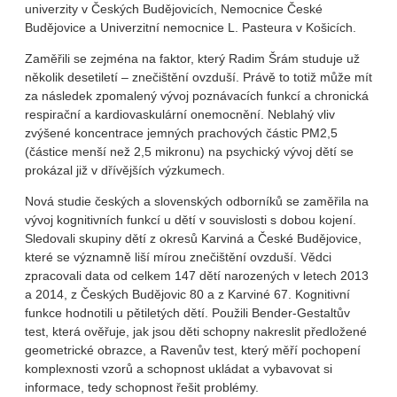
univerzity v Českých Budějovicích, Nemocnice České
Budějovice a Univerzitní nemocnice L. Pasteura v Košicích.
Zaměřili se zejména na faktor, který Radim Šrám studuje už
několik desetiletí – znečištění ovzduší. Právě to totiž může mít
za následek zpomalený vývoj poznávacích funkcí a chronická
respirační a kardiovaskulární onemocnění. Neblahý vliv
zvýšené koncentrace jemných prachových částic PM2,5
(částice menší než 2,5 mikronu) na psychický vývoj dětí se
prokázal již v dřívějších výzkumech.
Nová studie českých a slovenských odborníků se zaměřila na
vývoj kognitivních funkcí u dětí v souvislosti s dobou kojení.
Sledovali skupiny dětí z okresů Karviná a České Budějovice,
které se významně liší mírou znečištění ovzduší. Vědci
zpracovali data od celkem 147 dětí narozených v letech 2013
a 2014, z Českých Budějovic 80 a z Karviné 67. Kognitivní
funkce hodnotili u pětiletých dětí. Použili Bender-Gestaltův
test, která ověřuje, jak jsou děti schopny nakreslit předložené
geometrické obrazce, a Ravenův test, který měří pochopení
komplexnosti vzorů a schopnost ukládat a vybavovat si
informace, tedy schopnost řešit problémy.