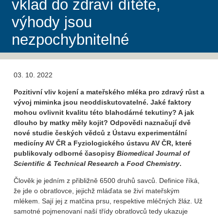
vklad do zdraví dítěte,
výhody jsou
nezpochybnitelné
03. 10. 2022
Pozitivní vliv kojení a mateřského mléka pro zdravý růst a
vývoj miminka jsou neoddiskutovatelné. Jaké faktory
mohou ovlivnit kvalitu této blahodárné tekutiny? A jak
dlouho by matky měly kojit? Odpovědi naznačují dvě
nové studie českých vědců z Ústavu experimentální
medicíny AV ČR a Fyziologického ústavu AV ČR, které
publikovaly odborné časopisy
Biomedical Journal of
Scientific & Technical Research
a
Food Chemistry
.
Člověk je jedním z přibližně 6500 druhů savců. Definice říká,
že jde o obratlovce, jejichž mláďata se živí mateřským
mlékem. Sají jej z matčina prsu, respektive mléčných žláz. Už
samotné pojmenovaní naší třídy obratlovců tedy ukazuje