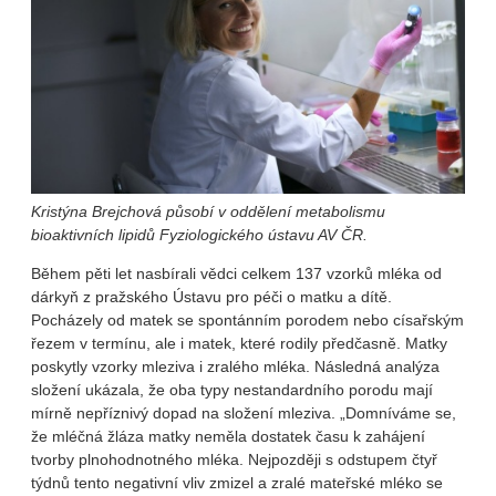
Kristýna Brejchová působí v oddělení metabolismu
bioaktivních lipidů Fyziologického ústavu AV ČR.
Během pěti let nasbírali vědci celkem 137 vzorků mléka od
dárkyň z pražského Ústavu pro péči o matku a dítě.
Pocházely od matek se spontánním porodem nebo císařským
řezem v termínu, ale i matek, které rodily předčasně. Matky
poskytly vzorky mleziva i zralého mléka. Následná analýza
složení ukázala, že oba typy nestandardního porodu mají
mírně nepříznivý dopad na složení mleziva. „Domníváme se,
že mléčná žláza matky neměla dostatek času k zahájení
tvorby plnohodnotného mléka. Nejpozději s odstupem čtyř
týdnů tento negativní vliv zmizel a zralé mateřské mléko se