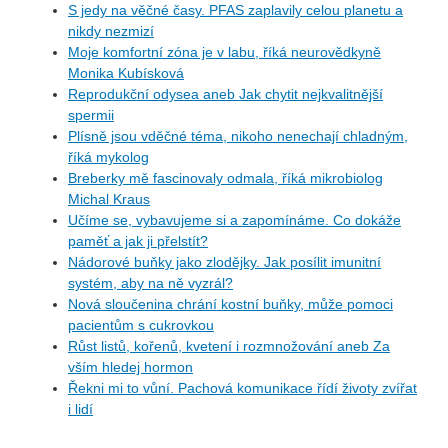
S jedy na věčné časy. PFAS zaplavily celou planetu a
nikdy nezmizí
Moje komfortní zóna je v labu, říká neurovědkyně
Monika Kubísková
Reprodukční odysea aneb Jak chytit nejkvalitnější
spermii
Plísně jsou vděčné téma, nikoho nenechají chladným,
říká mykolog
Breberky mě fascinovaly odmala, říká mikrobiolog
Michal Kraus
Učíme se, vybavujeme si a zapomínáme. Co dokáže
paměť a jak ji přelstít?
Nádorové buňky jako zlodějky. Jak posílit imunitní
systém, aby na ně vyzrál?
Nová sloučenina chrání kostní buňky, může pomoci
pacientům s cukrovkou
Růst listů, kořenů, kvetení i rozmnožování aneb Za
vším hledej hormon
Řekni mi to vůní. Pachová komunikace řídí životy zvířat
i lidí