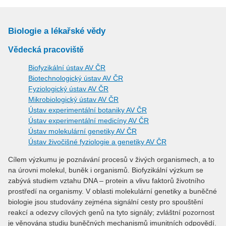
Biologie a lékařské vědy
Vědecká pracoviště
Biofyzikální ústav AV ČR
Biotechnologický ústav AV ČR
Fyziologický ústav AV ČR
Mikrobiologický ústav AV ČR
Ústav experimentální botaniky AV ČR
Ústav experimentální medicíny AV ČR
Ústav molekulární genetiky AV ČR
Ústav živočišné fyziologie a genetiky AV ČR
Cílem výzkumu je poznávání procesů v živých organismech, a to
na úrovni molekul, buněk i organismů. Biofyzikální výzkum se
zabývá studiem vztahu DNA – protein a vlivu faktorů životního
prostředí na organismy. V oblasti molekulární genetiky a buněčné
biologie jsou studovány zejména signální cesty pro spouštění
reakcí a odezvy cílových genů na tyto signály; zvláštní pozornost
je věnována studiu buněčných mechanismů imunitních odpovědí.