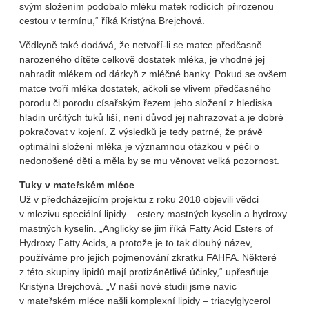
svým složením podobalo mléku matek rodících přirozenou
cestou v termínu,“ říká Kristýna Brejchová.
Vědkyně také dodává, že netvoří-li se matce předčasně
narozeného dítěte celkově dostatek mléka, je vhodné jej
nahradit mlékem od dárkyň z mléčné banky. Pokud se ovšem
matce tvoří mléka dostatek, ačkoli se vlivem předčasného
porodu či porodu císařským řezem jeho složení z hlediska
hladin určitých tuků liší, není důvod jej nahrazovat a je dobré
pokračovat v kojení. Z výsledků je tedy patrné, že právě
optimální složení mléka je významnou otázkou v péči o
nedonošené děti a měla by se mu věnovat velká pozornost.
Tuky v mateřském mléce
Už v předcházejícím projektu z roku 2018 objevili vědci
v mlezivu speciální lipidy – estery mastných kyselin a hydroxy
mastných kyselin. „Anglicky se jim říká Fatty Acid Esters of
Hydroxy Fatty Acids, a protože je to tak dlouhý název,
používáme pro jejich pojmenování zkratku FAHFA. Některé
z této skupiny lipidů mají protizánětlivé účinky,“ upřesňuje
Kristýna Brejchová. „V naší nové studii jsme navíc
v mateřském mléce našli komplexní lipidy – triacylglycerol