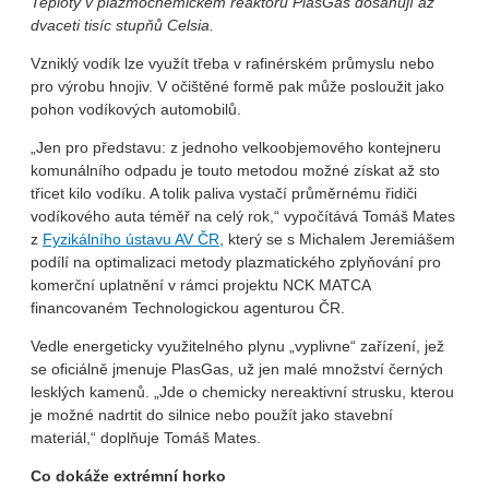
Teploty v plazmochemickém reaktoru PlasGas dosahují až
dvaceti tisíc stupňů Celsia.
Vzniklý vodík lze využít třeba v rafinérském průmyslu nebo
pro výrobu hnojiv. V očištěné formě pak může posloužit jako
pohon vodíkových automobilů.
„Jen pro představu: z jednoho velkoobjemového kontejneru
komunál­ního odpadu je touto metodou možné získat až sto
třicet kilo vodíku. A tolik paliva vystačí průměrnému řidiči
vodíkového auta téměř na celý rok,“ vypočítává Tomáš Mates
z
Fyzikálního ústavu AV ČR
, který se s Michalem Jeremiášem
podílí na optimalizaci metody plazmatického zplyňování pro
komerční uplatnění v rámci projektu NCK MATCA
financovaném Techno­logickou agenturou ČR.
Vedle energeticky využitelného plynu „vyplivne“ zařízení, jež
se oficiálně jmenuje PlasGas, už jen malé množství černých
lesklých kamenů. „Jde o chemicky nereaktivní strusku, kterou
je možné nadrtit do silnice nebo použít jako stavební
materiál,“ doplňuje Tomáš Mates.
Co dokáže extrémní horko