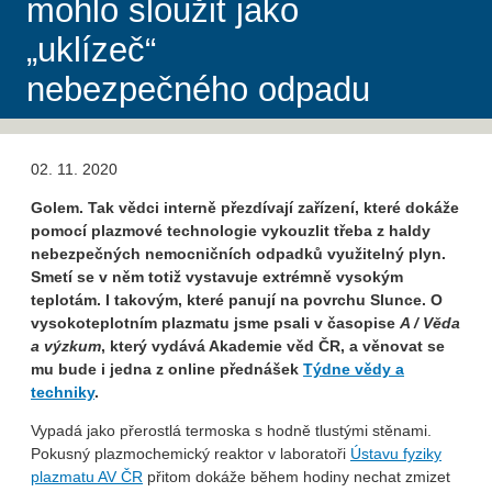
mohlo sloužit jako
„uklízeč“
nebezpečného odpadu
02. 11. 2020
Golem. Tak vědci interně přezdívají zařízení, které dokáže
pomocí plazmové technologie vykouzlit třeba z haldy
nebezpečných nemocničních odpadků využitelný plyn.
Smetí se v něm totiž vystavuje extrémně vysokým
teplotám. I takovým, které panují na povrchu Slunce. O
vysokoteplotním plazmatu jsme psali v časopise
A / Věda
a výzkum
, který vydává Akademie věd ČR, a věnovat se
mu bude i jedna z online přednášek
Týdne vědy a
techniky
.
Vypadá jako přerostlá termoska s hodně tlus­tými stěnami.
Pokusný plazmochemický reak­tor v laboratoři
Ústavu fyziky
plazmatu AV ČR
přitom dokáže během hodiny nechat zmizet