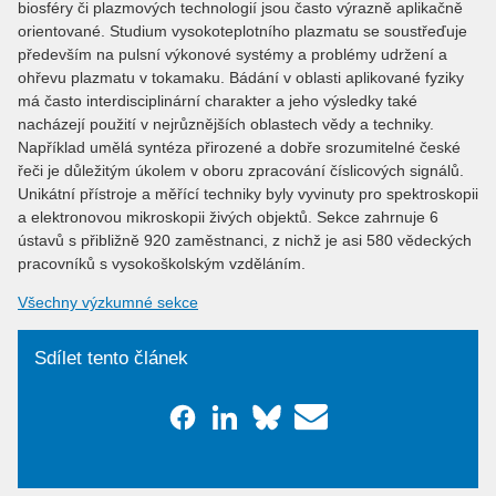
biosféry či plazmových technologií jsou často výrazně aplikačně
orientované. Studium vysokoteplotního plazmatu se soustřeďuje
především na pulsní výkonové systémy a problémy udržení a
ohřevu plazmatu v tokamaku. Bádání v oblasti aplikované fyziky
má často interdisciplinární charakter a jeho výsledky také
nacházejí použití v nejrůznějších oblastech vědy a techniky.
Například umělá syntéza přirozené a dobře srozumitelné české
řeči je důležitým úkolem v oboru zpracování číslicových signálů.
Unikátní přístroje a měřící techniky byly vyvinuty pro spektroskopii
a elektronovou mikroskopii živých objektů. Sekce zahrnuje 6
ústavů s přibližně 920 zaměstnanci, z nichž je asi 580 vědeckých
pracovníků s vysokoškolským vzděláním.
Všechny výzkumné sekce
Sdílet tento článek