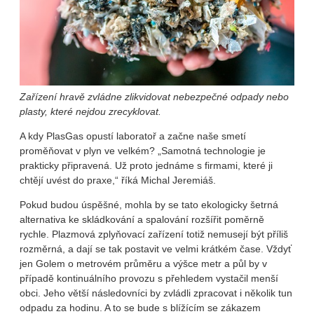
Zařízení hravě zvládne zlikvidovat nebezpečné odpady nebo
plasty, které nejdou zrecyklovat.
A kdy PlasGas opustí laboratoř a začne naše smetí
proměňovat v plyn ve velkém? „Samotná technologie je
prakticky připravená. Už proto jednáme s firmami, které ji
chtějí uvést do praxe,“ říká Michal Jeremiáš.
Pokud budou úspěšné, mohla by se tato ekologicky šetrná
alternativa ke skládkování a spalování rozšířit poměrně
rychle. Plazmová zplyňovací zařízení totiž nemusejí být příliš
rozměrná, a dají se tak postavit ve velmi krátkém čase. Vždyť
jen Golem o metrovém průměru a výšce metr a půl by v
případě kontinuálního provozu s přehledem vystačil menší
obci. Jeho větší následovníci by zvládli zpracovat i několik tun
odpadu za hodinu. A to se bude s blížícím se zákazem