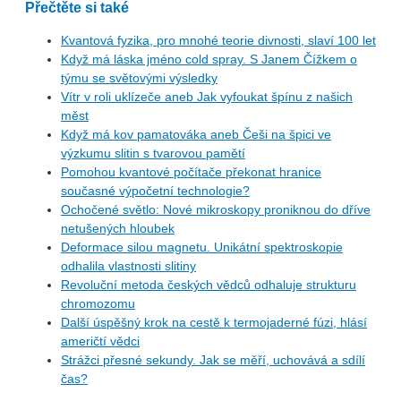
Přečtěte si také
Kvantová fyzika, pro mnohé teorie divnosti, slaví 100 let
Když má láska jméno cold spray. S Janem Čížkem o
týmu se světovými výsledky
Vítr v roli uklízeče aneb Jak vyfoukat špínu z našich
měst
Když má kov pamatováka aneb Češi na špici ve
výzkumu slitin s tvarovou pamětí
Pomohou kvantové počítače překonat hranice
současné výpočetní technologie?
Ochočené světlo: Nové mikroskopy proniknou do dříve
netušených hloubek
Deformace silou magnetu. Unikátní spektroskopie
odhalila vlastnosti slitiny
Revoluční metoda českých vědců odhaluje strukturu
chromozomu
Další úspěšný krok na cestě k termojaderné fúzi, hlásí
američtí vědci
Strážci přesné sekundy. Jak se měří, uchovává a sdílí
čas?