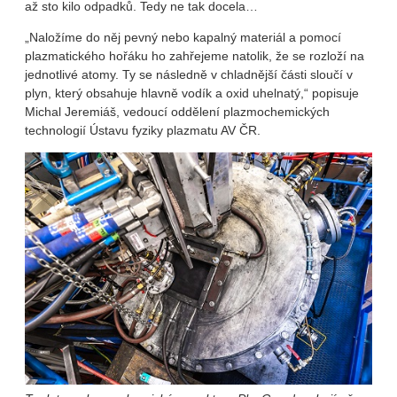
až sto kilo odpadků. Tedy ne tak docela…
„Naložíme do něj pevný nebo kapalný materiál a pomocí
plazma­tického hořáku ho zahřejeme nato­lik, že se rozloží na
jednotlivé atomy. Ty se následně v chladnější části sloučí v
plyn, který obsahuje hlavně vodík a oxid uhelnatý,“ popisuje
Michal Jeremiáš, vedoucí oddělení plazmochemických
technologií Ústavu fyziky plazmatu AV ČR.