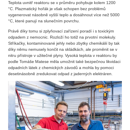
Teplota uvnitř reaktoru se v průměru pohybuje kolem 1200
°C. Plazma­tický hořák je však schopen bez problémů
vygenerovat násobně vyšší teplo a dosáhnout více než 5000
°C, které panují na slunečním povrchu.
Právě díky tomu si zplyňovací zařízení poradí i s toxickým
odpadem z nemocnic. Rozloží ho totiž na prvotní molekuly.
Stříkačky, kontamino­vané jehly nebo zbytky chemikálií by tak
díky němu nemusely končit na skládkách, ale proměnit se v
nitru přístroje v užitečné plyny. Vysoká tep­lota v reaktoru by
podle Tomáše Matese měla umožnit také bezpečnou likvidaci
odpadních látek z chemických závodů a mohla by pomoci
deseti­násobně zredukovat odpad z jaderných elektráren.