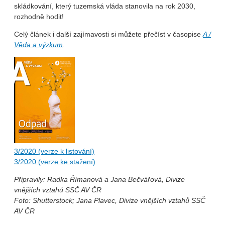
skládkování, který tuzemská vláda stanovila na rok 2030,
rozhodně hodit!
Celý článek i další zajímavosti si můžete přečíst v časopise
A /
Věda a výzkum
.
3/2020 (verze k listování)
3/2020 (verze ke stažení)
Připravily: Radka Římanová a Jana Bečvářová, Divize
vnějších vztahů SSČ AV ČR
Foto: Shutterstock; Jana Plavec,
Divize vnějších vztahů SSČ
AV ČR