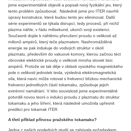
jsme experimentálně objevili a popsali nový fyzikální jev, který
tento problém způsoboval. Následně jsme pro ITER navrhli
úpravy konstrukce, které budou tento jev eliminovat. Další
série experimentů se týkala disrupcí, tedy procesů, při nichž
plazma náhle, v řádu milisekund, ukončí svoji existenci.
Současně dojde k náhlému přerušení proudu o velikosti až
milionů ampérů, který teče plazmatem. Nashromážděná
energie se pak indukuje do vodivých struktur v okolí
plazmatu, především do vakuové komory, kterou začnou téct
obrovské elektrické proudy o velikosti mnoha stovek tisíc
ampérů. Protože se tak děje v oblasti vysokého magnetického
pole o velikosti jednotek tesla, výsledná elektromagnetická
síla, která navíc může rotovat s frekvencí blízkou mechanické
frekvenci jednotlivých částí tokamaku, způsobuje jejich
extrémní namáhání. V této souvislosti jsme experimentálně
potvrdili novou teorii o indukci proudu z plazmatu do struktur
tokamaku a jeho šíření, která následně umožnila upřesnit
predikci pro tokamak ITER.
A třetí příklad přínosu pražského tokamaku?
Jedna z našich posledních studií se zabývala požadavkem