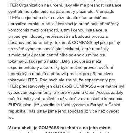
ITER Organization na určení, jaký vliv má přesnost instalace
centrálního solenoidu na parametry plazmatu. V případě
ITERu se jedná o cívku o váze desítek tun umístěnou
uprostřed toroidu a při její instalaci je nutné najít přiměřený
kompromis mezi přesností, a tím i cenou instalace, a
případnými dopady nepřesností na budoucí provoz a
dosahované parametry. Tokamak COMPASS byl jako jediný
na světě vybaven speciálními cívkami, které umožnily
simulovat jak posun centrálního solenoidu mimo osu
tokamaku, tak i jeho náklon. Díky spolupráci mezi
experimentátory a teoretiky bylo možné provést ověření
teoretických modelů a připravit predikci pro případ cívek
tokamaku ITER. Rád bych ale zmínil, že experimenty pro
ITER představovaly jen část úkolů COMPASSu – primárně byl
vytěžován experimenty, o které v režimu Open Access žádaly
ročně desítky zahraničních uživatelů z evropského konsorcia
EUROfusion, jež koordinuje fúzní výzkum v Evropě a Česká
republika i náš ústav jsme jeho součástí již více než dvacet
let.
V tuto chvíli je COMPASS rozebrán a na jeho místě