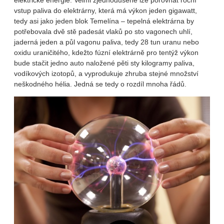
elektrické energie. Velmi zjednodušeně lze porovnat roční
vstup paliva do elektrárny, která má výkon jeden gigawatt,
tedy asi jako jeden blok Temelína – tepelná elektrárna by
potřebovala dvě stě padesát vlaků po sto vagonech uhlí,
jaderná jeden a půl vagonu paliva, tedy 28 tun uranu nebo
oxidu uraničitého, kdežto fúzní elektrárně pro tentýž výkon
bude stačit jedno auto naložené pěti sty kilogramy paliva,
vodíkových izotopů, a vyprodukuje zhruba stejné množství
neškodného hélia. Jedná se tedy o rozdíl mnoha řádů.