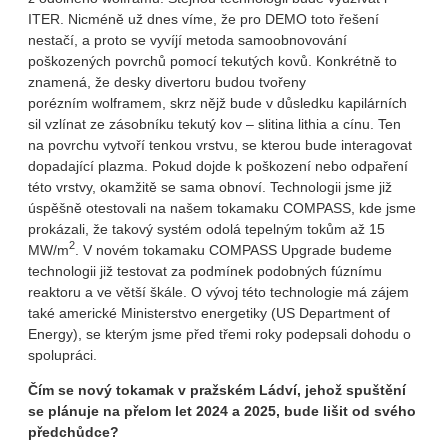
ITER. Nicméně už dnes víme, že pro DEMO toto řešení
nestačí, a proto se vyvíjí metoda samoobnovování
poškozených povrchů pomocí tekutých kovů. Konkrétně to
znamená, že desky divertoru budou tvořeny
porézním wolframem, skrz nějž bude v důsledku kapilárních
sil vzlínat ze zásobníku tekutý kov – slitina lithia a cínu. Ten
na povrchu vytvoří tenkou vrstvu, se kterou bude interagovat
dopadající plazma. Pokud dojde k poškození nebo odpaření
této vrstvy, okamžitě se sama obnoví. Technologii jsme již
úspěšně otestovali na našem tokamaku COMPASS, kde jsme
prokázali, že takový systém odolá tepelným tokům až 15
2
MW/m
. V novém tokamaku COMPASS Upgrade budeme
technologii již testovat za podmínek podobných fúznímu
reaktoru a ve větší škále. O vývoj této technologie má zájem
také americké Ministerstvo energetiky (US Department of
Energy), se kterým jsme před třemi roky podepsali dohodu o
spolupráci.
Čím se nový tokamak v pražském Ládví, jehož spuštění
se plánuje na přelom let 2024 a 2025, bude lišit od svého
předchůdce?