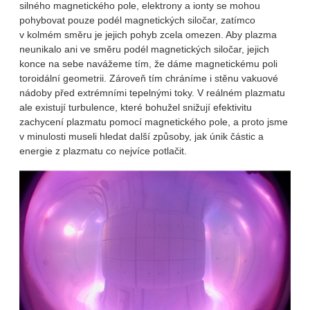
silného magnetického pole, elektrony a ionty se mohou
pohybovat pouze podél magnetických siločar, zatímco
v kolmém směru je jejich pohyb zcela omezen. Aby plazma
neunikalo ani ve směru podél magnetických siločar, jejich
konce na sebe navážeme tím, že dáme magnetickému poli
toroidální geometrii. Zároveň tím chráníme i stěnu vakuové
nádoby před extrémními tepelnými toky. V reálném plazmatu
ale existují turbulence, které bohužel snižují efektivitu
zachycení plazmatu pomocí magnetického pole, a proto jsme
v minulosti museli hledat další způsoby, jak únik částic a
energie z plazmatu co nejvíce potlačit.