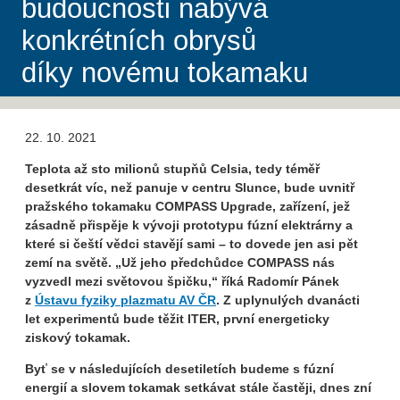
budoucnosti nabývá
konkrétních obrysů
díky novému tokamaku
22. 10. 2021
Teplota až sto milionů stupňů Celsia, tedy téměř
desetkrát víc, než panuje v centru Slunce, bude uvnitř
pražského tokamaku COMPASS Upgrade, zařízení, jež
zásadně přispěje k vývoji prototypu fúzní elektrárny a
které si čeští vědci stavějí sami – to dovede jen asi pět
zemí na světě. „Už jeho předchůdce COMPASS nás
vyzvedl mezi světovou špičku,“ říká Radomír Pánek
z
Ústavu fyziky plazmatu AV ČR
. Z uplynulých dvanácti
let experimentů bude těžit ITER, první energeticky
ziskový tokamak.
Byť se v následujících desetiletích budeme s fúzní
energií a slovem tokamak setkávat stále častěji, dnes zní