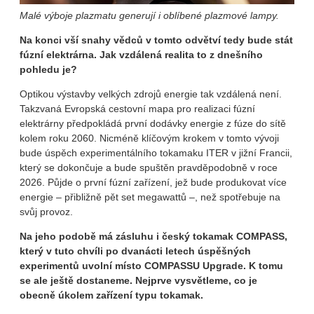
Malé výboje plazmatu generují i oblíbené plazmové lampy.
Na konci vší snahy vědců v tomto odvětví tedy bude stát
fúzní elektrárna. Jak vzdálená realita to z dnešního
pohledu je?
Optikou výstavby velkých zdrojů energie tak vzdálená není.
Takzvaná Evropská cestovní mapa pro realizaci fúzní
elektrárny předpokládá první dodávky energie z fúze do sítě
kolem roku 2060. Nicméně klíčovým krokem v tomto vývoji
bude úspěch experimentálního tokamaku ITER v jižní Francii,
který se dokončuje a bude spuštěn pravděpodobně v roce
2026. Půjde o první fúzní zařízení, jež bude produkovat více
energie – přibližně pět set megawattů –, než spotřebuje na
svůj provoz.
Na jeho podobě má zásluhu i český tokamak COMPASS,
který v tuto chvíli po dvanácti letech úspěšných
experimentů uvolní místo COMPASSU Upgrade. K tomu
se ale ještě dostaneme. Nejprve vysvětleme, co je
obecně úkolem zařízení typu tokamak.