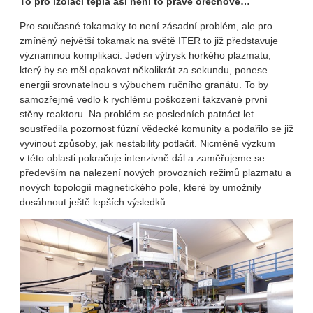
To pro izolaci tepla asi není to pravé ořechové…
Pro současné tokamaky to není zásadní problém, ale pro
zmíněný největší tokamak na světě ITER to již představuje
významnou komplikaci. Jeden výtrysk horkého plazmatu,
který by se měl opakovat několikrát za sekundu, ponese
energii srovnatelnou s výbuchem ručního granátu. To by
samozřejmě vedlo k rychlému poškození takzvané první
stěny reaktoru. Na problém se posledních patnáct let
soustředila pozornost fúzní vědecké komunity a podařilo se již
vyvinout způsoby, jak nestability potlačit. Nicméně výzkum
v této oblasti pokračuje intenzivně dál a zaměřujeme se
především na nalezení nových provozních režimů plazmatu a
nových topologií magnetického pole, které by umožnily
dosáhnout ještě lepších výsledků.