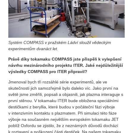
Systém COMPASS v pražském Ládví sloužil vědeckým
experimentům dvanáct let.
Právě díky tokamaku COMPASS jste přispěli k vylepšení
návrhu mezinárodního projektu ITER. Jaké nejdůležitější
výsledky COMPASS pro ITER připravil?
Jmenoval bych tři rozsáhlé série experimentů, ale ve
skutečnosti jich samozřejmě bylo daleko víc. Jako první na
světě jsme změřili, popsali a objasnili, jak plazma interaguje s
první stěnou. V tokamaku ITER bude obložena speciálními
destičkami z beryllia, které budou v počáteční fázi výboje
v intenzivním kontaktu s plazmatem. Při simulaci této fáze
výboje na současném největším evropském tokamaku JET
poblíž Oxfordu se zjistilo, že z neznámých důvodů dochází
k roztavení a poškození části destiček. Na našem tokamaku