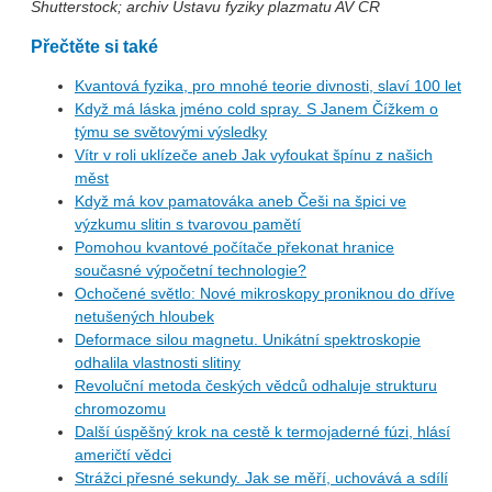
Shutterstock; archiv Ústavu fyziky plazmatu AV ČR
Přečtěte si také
Kvantová fyzika, pro mnohé teorie divnosti, slaví 100 let
Když má láska jméno cold spray. S Janem Čížkem o
týmu se světovými výsledky
Vítr v roli uklízeče aneb Jak vyfoukat špínu z našich
měst
Když má kov pamatováka aneb Češi na špici ve
výzkumu slitin s tvarovou pamětí
Pomohou kvantové počítače překonat hranice
současné výpočetní technologie?
Ochočené světlo: Nové mikroskopy proniknou do dříve
netušených hloubek
Deformace silou magnetu. Unikátní spektroskopie
odhalila vlastnosti slitiny
Revoluční metoda českých vědců odhaluje strukturu
chromozomu
Další úspěšný krok na cestě k termojaderné fúzi, hlásí
američtí vědci
Strážci přesné sekundy. Jak se měří, uchovává a sdílí