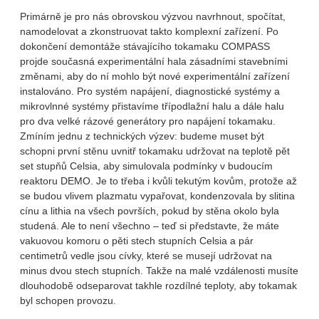
Primárně je pro nás obrovskou výzvou navrhnout, spočítat,
namodelovat a zkonstruovat takto komplexní zařízení. Po
dokončení demontáže stávajícího tokamaku COMPASS
projde současná experimentální hala zásadními stavebními
změnami, aby do ní mohlo být nové experimentální zařízení
instalováno. Pro systém napájení, diagnostické systémy a
mikrovlnné systémy přistavíme třípodlažní halu a dále halu
pro dva velké rázové generátory pro napájení tokamaku.
Zmíním jednu z technických výzev: budeme muset být
schopni první stěnu uvnitř tokamaku udržovat na teplotě pět
set stupňů Celsia, aby simulovala podmínky v budoucím
reaktoru DEMO. Je to třeba i kvůli tekutým kovům, protože až
se budou vlivem plazmatu vypařovat, kondenzovala by slitina
cínu a lithia na všech površích, pokud by stěna okolo byla
studená. Ale to není všechno – teď si představte, že máte
vakuovou komoru o pěti stech stupních Celsia a pár
centimetrů vedle jsou cívky, které se musejí udržovat na
minus dvou stech stupních. Takže na malé vzdálenosti musíte
dlouhodobě odseparovat takhle rozdílné teploty, aby tokamak
byl schopen provozu.