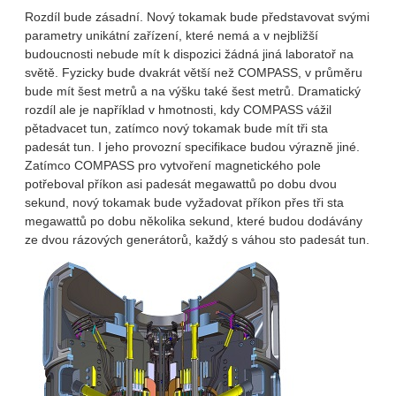
Rozdíl bude zásadní. Nový tokamak bude představovat svými
parametry unikátní zařízení, které nemá a v nejbližší
budoucnosti nebude mít k dispozici žádná jiná laboratoř na
světě. Fyzicky bude dvakrát větší než COMPASS, v průměru
bude mít šest metrů a na výšku také šest metrů. Dramatický
rozdíl ale je například v hmotnosti, kdy COMPASS vážil
pětadvacet tun, zatímco nový tokamak bude mít tři sta
padesát tun. I jeho provozní specifikace budou výrazně jiné.
Zatímco COMPASS pro vytvoření magnetického pole
potřeboval příkon asi padesát megawattů po dobu dvou
sekund, nový tokamak bude vyžadovat příkon přes tři sta
megawattů po dobu několika sekund, které budou dodávány
ze dvou rázových generátorů, každý s váhou sto padesát tun.