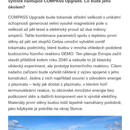
vyroste nástupce COMPASS Upgrade. Co bude jeho
úkolem?
COMPASS Upgrade bude tokamak střední velikosti s unikátní
schopností generovat velmi vysoké magnetické pole o
velikosti až pět tesel a elektrický proud až dva miliony
ampérů. Tahle kombinace parametrů spolu s teplotou první
stěny až pět set stupňů Celsia umožní vytvářet uvnitř
tokamaku podmínky, které budou v mnoha ohledech podobné
budoucímu fúzního reaktoru DEMO. Ten plánuje Evropa začít
stavět přibližně kolem roku 2040 a nebude to již klasický
vědecký experiment, ale prototyp komerčního reaktoru. Cílem
našeho zařízení bude vyřešit některé z výzev spojené s jeho
konstrukcí. Jedna z nich například souvisí s odvodem energie
z plazmatu – tedy jak dostat z plazmatu, v kterém hoří
termonukleární reakce, to obrovské množství energie bez
poškození stěn a dalších komponent ven k výrobě elektřiny.
Materiály první stěny budou totiž tepelně namáhány podobně,
jako kdybyste je položila na okraj Slunce.