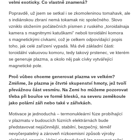
velmi exoticky. Co vlastně znamená?
Popravdě, už jsem se setkal i se zkomoleninou tomahavk, ale
s indiánskou zbraní nemá tokamak nic společného. Slovo
vzniklo složením počátečních písmen z ruského „toroidalnaja
kamera s magnitnymi katuškami“ neboli toroidální komora
s magnetickými cívkami, což je celkem odpovídající popis
toho, jak celé zařízení vypadá. Má dvě základní části:
toroidální vakuovou komoru, tedy takový prstenec, ve kterém
se generuje plazma, a okolo něj pak cívky vytvářející
magnetické pole.
Proč vůbec chceme generovat plazma ve velkém?
Zmiňme, že plazma je čtvrté skupenství hmoty, jež tvoří
převážnou část vesmíru. Na Zemi ho můžeme pozorovat
třeba při bouřce ve formě blesků, na severu zeměkoule
jako polární záři nebo také v zářivkách.
Motivace je jednoduchá – termonukleární fúze probíhající
v plazmatu v budoucích fúzních elektrárnách bude
představovat nejúčinnější, stabilní, bezpečný, téměř
nevyčerpatelný a zároveň nízkoemisní způsob výroby