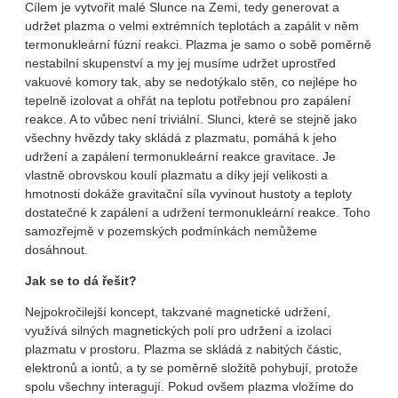
Cílem je vytvořit malé Slunce na Zemi, tedy generovat a
udržet plazma o velmi extrémních teplotách a zapálit v něm
termonukleární fúzní reakci. Plazma je samo o sobě poměrně
nestabilní skupenství a my jej musíme udržet uprostřed
vakuové komory tak, aby se nedotýkalo stěn, co nejlépe ho
tepelně izolovat a ohřát na teplotu potřebnou pro zapálení
reakce. A to vůbec není triviální. Slunci, které se stejně jako
všechny hvězdy taky skládá z plazmatu, pomáhá k jeho
udržení a zapálení termonukleární reakce gravitace. Je
vlastně obrovskou koulí plazmatu a díky její velikosti a
hmotnosti dokáže gravitační síla vyvinout hustoty a teploty
dostatečné k zapálení a udržení termonukleární reakce. Toho
samozřejmě v pozemských podmínkách nemůžeme
dosáhnout.
Jak se to dá řešit?
Nejpokročilejší koncept, takzvané magnetické udržení,
využívá silných magnetických polí pro udržení a izolaci
plazmatu v prostoru. Plazma se skládá z nabitých částic,
elektronů a iontů, a ty se poměrně složitě pohybují, protože
spolu všechny interagují. Pokud ovšem plazma vložíme do