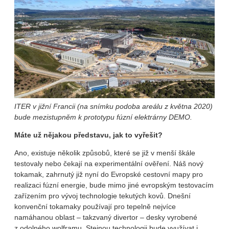
ITER v jižní Francii (na snímku podoba areálu z května 2020)
bude mezistupněm k prototypu fúzní elektrárny DEMO.
Máte už nějakou představu, jak to vyřešit?
Ano, existuje několik způsobů, které se již v menší škále
testovaly nebo čekají na experimentální ověření. Náš nový
tokamak, zahrnutý již nyní do Evropské cestovní mapy pro
realizaci fúzní energie, bude mimo jiné evropským testovacím
zařízením pro vývoj technologie tekutých kovů. Dnešní
konvenční tokamaky používají pro tepelně nejvíce
namáhanou oblast – takzvaný divertor – desky vyrobené
z odolného wolframu. Stejnou technologii bude využívat i