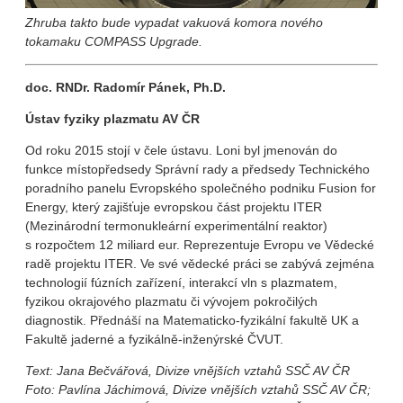
Zhruba takto bude vypadat vakuová komora nového
tokamaku COMPASS Upgrade.
doc. RNDr. Radomír Pánek, Ph.D.
Ústav fyziky plazmatu AV ČR
Od roku 2015 stojí v čele ústavu. Loni byl jmenován do
funkce místopředsedy Správní rady a předsedy Technického
poradního panelu Evropského společného podniku Fusion for
Energy, který zajišťuje evropskou část projektu ITER
(Mezinárodní termonukleární experimentální reaktor)
s rozpočtem 12 miliard eur. Reprezentuje Evropu ve Vědecké
radě projektu ITER. Ve své vědecké práci se zabývá zejména
technologií fúzních zařízení, interakcí vln s plazmatem,
fyzikou okrajového plazmatu či vývojem pokročilých
diagnostik. Přednáší na Matematicko-fyzikální fakultě UK a
Fakultě jaderné a fyzikálně-inženýrské ČVUT.
Text: Jana Bečvářová, Divize vnějších vztahů SSČ AV ČR
Foto: Pavlína Jáchimová, Divize vnějších vztahů SSČ AV ČR;