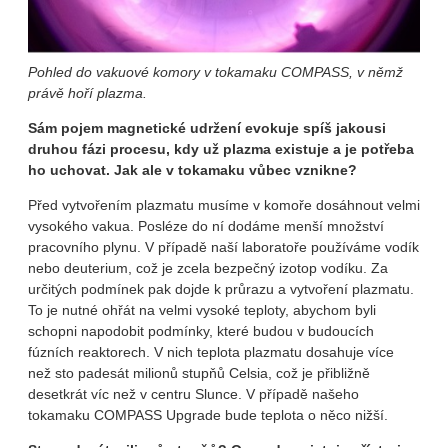
Pohled do vakuové komory v tokamaku COMPASS, v němž
právě hoří plazma.
Sám pojem magnetické udržení evokuje spíš jakousi
druhou fázi procesu, kdy už plazma existuje a je potřeba
ho uchovat. Jak ale v tokamaku vůbec vznikne?
Před vytvořením plazmatu musíme v komoře dosáhnout velmi
vysokého vakua. Posléze do ní dodáme menší množství
pracovního plynu. V případě naší laboratoře používáme vodík
nebo deuterium, což je zcela bezpečný izotop vodíku. Za
určitých podmínek pak dojde k průrazu a vytvoření plazmatu.
To je nutné ohřát na velmi vysoké teploty, abychom byli
schopni napodobit podmínky, které budou v budoucích
fúzních reaktorech. V nich teplota plazmatu dosahuje více
než sto padesát milionů stupňů Celsia, což je přibližně
desetkrát víc než v centru Slunce. V případě našeho
tokamaku COMPASS Upgrade bude teplota o něco nižší.