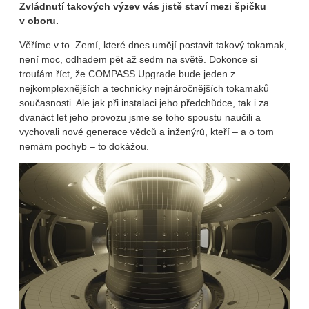
Zvládnutí takových výzev vás jistě staví mezi špičku
v oboru.
Věříme v to. Zemí, které dnes umějí postavit takový tokamak,
není moc, odhadem pět až sedm na světě. Dokonce si
troufám říct, že COMPASS Upgrade bude jeden z
nejkomplexnějších a technicky nejnáročnějších tokamaků
současnosti. Ale jak při instalaci jeho předchůdce, tak i za
dvanáct let jeho provozu jsme se toho spoustu naučili a
vychovali nové generace vědců a inženýrů, kteří – a o tom
nemám pochyb – to dokážou.