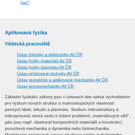
čas?
Aplikovaná fyzika
Vědecká pracoviště
Ústav fotoniky a elektroniky AV ČR
Ústav fyziky materiálů AV ČR
Ústav fyziky plazmatu AV ČR
Ústav přístrojové techniky AV ČR
Ústav teoretické a aplikované mechaniky AV ČR
Ústav termomechaniky AV ČR
Základní fyzikální zákony jsou v ústavech této sekce východiskem
pro výzkum nových struktur a makroskopických vlastností
pevných látek, tekutin a plazmatu. Studium mikrostruktury a
mikroprocesů otvírá cestu k řešení problémů „materiálových věd“,
jako jsou např. vlastnosti kompozitních materiálů a konstrukcí,
poruchová mechanika a dynamika nebo biomechanika.
Modelování prostorově vysoce strukturovaného turbulentního