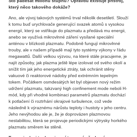
Sto padesát milionů stupňů? Opravdu existuje přístroj,
který něco takového dokáže?
Ano, ale vývoj takových systémů trval několik desetiletí. Slouží
k tomu buď urychlovače generující svazek atomů s vysokou
energií, který se vstřikuje do plazmatu a předává mu energii,
anebo se využívá mikrovlnné záření vysílané speciální
anténou v blízkosti plazmatu. Podobně fungují mikrovlnné
trouby, ale v našem případě mají tyto systémy výkony v řádu
megawattů. Další velkou výzvou, na které stále pracujeme, je
najít způsoby, jak plazma ještě lépe izolovat od svého okolí a
snížit tím jak jeho energetické ztráty, tak ochránit stěny
vakuové či reaktorové nádoby před extrémním tepelným
tokem. Počátkem osmdesátých let byl objeven nový režim
udržení plazmatu, takzvaný high confinement mode neboli H-
mód, kdy při vhodné kombinaci parametrů plazmatu dochází
k potlačení či roztrhání okrajové turbulence, což vede
následně k výraznému nárůstu teploty i hustoty v jeho centru.
Jeho nevýhodou ale je, že je doprovázen plazmovou
nestabilitou, která se projevuje periodickými výtrysky horkého
plazmatu směrem ke stěně.