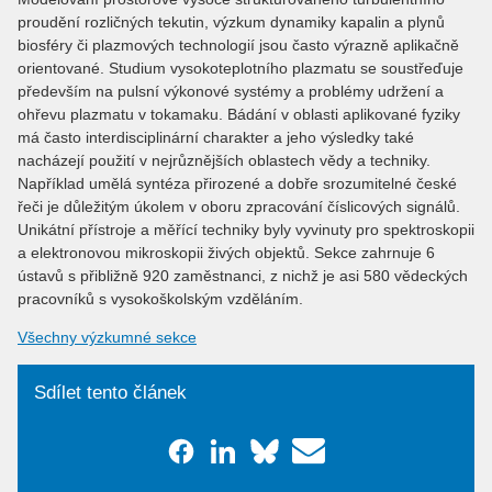
proudění rozličných tekutin, výzkum dynamiky kapalin a plynů
biosféry či plazmových technologií jsou často výrazně aplikačně
orientované. Studium vysokoteplotního plazmatu se soustřeďuje
především na pulsní výkonové systémy a problémy udržení a
ohřevu plazmatu v tokamaku. Bádání v oblasti aplikované fyziky
má často interdisciplinární charakter a jeho výsledky také
nacházejí použití v nejrůznějších oblastech vědy a techniky.
Například umělá syntéza přirozené a dobře srozumitelné české
řeči je důležitým úkolem v oboru zpracování číslicových signálů.
Unikátní přístroje a měřící techniky byly vyvinuty pro spektroskopii
a elektronovou mikroskopii živých objektů. Sekce zahrnuje 6
ústavů s přibližně 920 zaměstnanci, z nichž je asi 580 vědeckých
pracovníků s vysokoškolským vzděláním.
Všechny výzkumné sekce
Sdílet tento článek