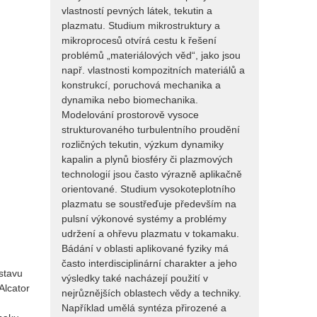
vlastností pevných látek, tekutin a
plazmatu. Studium mikrostruktury a
mikroprocesů otvírá cestu k řešení
problémů „materiálových věd“, jako jsou
např. vlastnosti kompozitních materiálů a
konstrukcí, poruchová mechanika a
dynamika nebo biomechanika.
Modelování prostorově vysoce
strukturovaného turbulentního proudění
rozličných tekutin, výzkum dynamiky
kapalin a plynů biosféry či plazmových
technologií jsou často výrazně aplikačně
orientované. Studium vysokoteplotního
plazmatu se soustřeďuje především na
pulsní výkonové systémy a problémy
udržení a ohřevu plazmatu v tokamaku.
Bádání v oblasti aplikované fyziky má
často interdisciplinární charakter a jeho
Ústavu
výsledky také nacházejí použití v
Alcator
nejrůznějších oblastech vědy a techniky.
Například umělá syntéza přirozené a