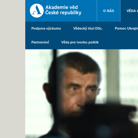
O NÁS
VĚDA 
Podpora výzkumu
Vědecký titul DSc.
Pomoc Ukraji
Partnerství
Věda pro tvorbu politik