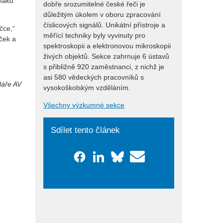
maku
dobře srozumitelné české řeči je
důležitým úkolem v oboru zpracování
číslicových signálů. Unikátní přístroje a
čce,“
měřící techniky byly vyvinuty pro
ček a
spektroskopii a elektronovou mikroskopii
živých objektů. Sekce zahrnuje 6 ústavů
s přibližně 920 zaměstnanci, z nichž je
asi 580 vědeckých pracovníků s
láře AV
vysokoškolským vzděláním.
Všechny výzkumné sekce
Sdílet tento článek