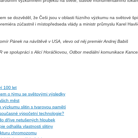
ezinárodním výzkumném projektu na světě, stavbě monumentálního toka
em se dozvěděl, že Češi jsou v oblasti fúzního výzkumu na světové špi
remiéra zúčastnil i místopředseda vlády a ministr průmyslu Karel Havlí
Radomír Pánek na návštěvě v USA, vlevo od něj premiér Andrej Babiš
 ČR ve spolupráci s Alicí Horáčkovou, Odbor mediální komunikace Kance
í 100 let
kem o týmu se světovými výsledky
našich měst
 výzkumu slitin s tvarovou pamětí
současné výpočetní technologie?
do dříve netušených hloubek
 odhalila vlastnosti slitiny
rukturu chromozomu