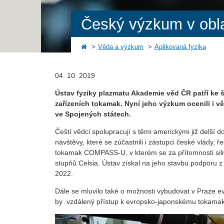
Český výzkum v oblas
Věda a výzkum
Aplikovaná fyzika
04. 10. 2019
Ústav fyziky plazmatu Akademie věd ČR patří ke 
zařízeních tokamak. Nyní jeho výzkum ocenili i v
ve Spojených státech.
Čeští vědci spolupracují s těmi americkými již delší do
návštěvy, které se zúčastnili i zástupci české vlády,
tokamak COMPASS-U, v kterém se za přítomnosti siln
stupňů Celsia. Ústav získal na jeho stavbu podporu z
2022.
Dále se mluvilo také o možnosti vybudovat v Praze 
by vzdálený přístup k evropsko-japonskému tokamak