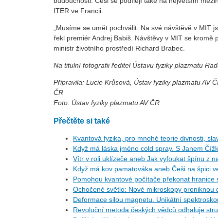
budoucnosti. Češi se podílejí také na největším m
ITER ve Francii.
„Musíme se umět pochválit. Na své návštěvě v MIT js
řekl premiér Andrej Babiš. Návštěvy v MIT se kromě p
ministr životního prostředí Richard Brabec.
Na titulní fotografii ředitel Ústavu fyziky plazmatu 
Připravila: Lucie Krůsová, Ústav fyziky plazmatu AV
ČR
Foto:
Ústav fyziky plazmatu AV ČR
Přečtěte si také
Kvantová fyzika, pro mnohé teorie divnosti, slav
Když má láska jméno cold spray. S Janem Číž
Vítr v roli uklízeče aneb Jak vyfoukat špínu z 
Když má kov pamatováka aneb Češi na špici ve
Pomohou kvantové počítače překonat hranice 
Ochočené světlo: Nové mikroskopy proniknou 
Deformace silou magnetu. Unikátní spektroskopie
Revoluční metoda českých vědců odhaluje st