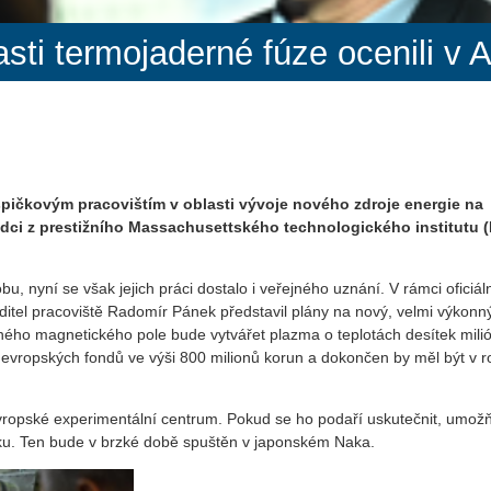
ti termojaderné fúze ocenili v 
špičkovým pracovištím v oblasti vývoje nového zdroje energie na
ědci z
prestižního Massachusettského technologického institutu (
bu, nyní se však jejich práci dostalo i veřejného uznání. V rámci oficiál
 ředitel pracoviště Radomír Pánek představil plány na nový, velmi výkonn
ého magnetického pole bude vytvářet plazma o teplotách desítek mili
 evropských fondů ve výši 800 milionů korun a dokončen by měl být v r
evropské experimentální centrum. Pokud se ho podaří uskutečnit, umož
u. Ten bude v brzké době spuštěn v japonském Naka.