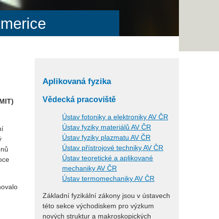
Americe
Aplikovaná fyzika
Vědecká pracoviště
MIT)
Ústav fotoniky a elektroniky AV ČR
Ústav fyziky materiálů AV ČR
ní
Ústav fyziky plazmatu AV ČR
ý
Ústav přístrojové techniky AV ČR
ónů
Ústav teoretické a aplikované
oce
mechaniky AV ČR
Ústav termomechaniky AV ČR
ňovalo
Základní fyzikální zákony jsou v ústavech
této sekce východiskem pro výzkum
nových struktur a makroskopických