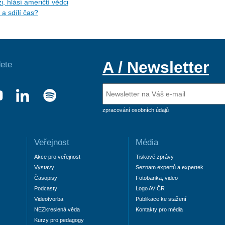
, hlásí američtí vědci
a sdílí čas?
A / Newsletter
ete
zpracování osobních údajů
Veřejnost
Média
Akce pro veřejnost
Tiskové zprávy
Výstavy
Seznam expertů a expertek
Časopisy
Fotobanka, video
Podcasty
Logo AV ČR
Videotvorba
Publikace ke stažení
NEZkreslená věda
Kontakty pro média
Kurzy pro pedagogy