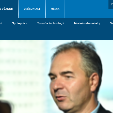
P
A VÝZKUM
VEŘEJNOST
MÉDIA
ně
Spolupráce
Transfer technologií
Mezinárodní vztahy
V