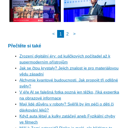
<
1
2
>
Přečtěte si také
Zrození digitální éry: od kuličkových počítadel až k
supermoderním přístrojům
Jak se čtou krystaly? Jejich znalost je pro materiálovou
vědu zásadní
Alchymie kvantové budoucnosti. Jak propojit tři odlišné
světy?
V éře AI se falešná fotka pozná jen těžko, říká expertka
na obrazové informace
Mají lidé důvěru v roboty? Svěřili by jim péči o děti či
dávkování léků?
Když auta létají a kulky zatáčejí aneb Fyzikální chyby
ve filmech
Míří k Zemi asteroid? Riziko je malé, ale hlídáme to,