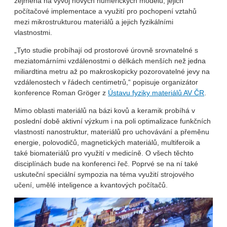
zejména na vývoj nových numerických modelů, jejich
počítačové implementace a využití pro pochopení vztahů
mezi mikrostrukturou materiálů a jejich fyzikálními
vlastnostmi.
„Tyto studie probíhají od prostorové úrovně srovnatelné s
meziatomárními vzdálenostmi o délkách menších než jedna
miliardtina metru až po makroskopicky pozorovatelné jevy na
vzdálenostech v řádech centimetrů,“ popisuje organizátor
konference Roman Gröger z
Ústavu fyziky materiálů AV ČR
.
Mimo oblasti materiálů na bázi kovů a keramik probíhá v
poslední době aktivní výzkum i na poli optimalizace funkčních
vlastností nanostruktur, materiálů pro uchovávání a přeměnu
energie, polovodičů, magnetických materiálů, multiferoik a
také biomateriálů pro využití v medicíně. O všech těchto
disciplínách bude na konferenci řeč. Poprvé se na ní také
uskuteční speciální sympozia na téma využití strojového
učení, umělé inteligence a kvantových počítačů.