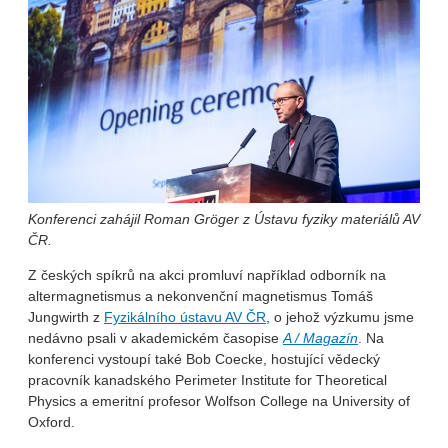
Konferenci zahájil Roman Gröger z Ústavu fyziky materiálů AV
ČR.
Z českých spíkrů na akci promluví například odborník na
altermagnetismus a nekonvenční magnetismus Tomáš
Jungwirth z
Fyzikálního ústavu AV ČR
, o jehož výzkumu jsme
nedávno psali v akademickém časopise
A / Magazín
. Na
konferenci vystoupí také Bob Coecke, hostující vědecký
pracovník kanadského Perimeter Institute for Theoretical
Physics a emeritní profesor Wolfson College na University of
Oxford.