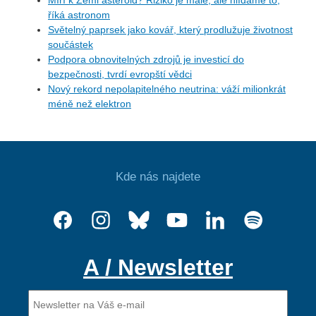
říká astronom
Světelný paprsek jako kovář, který prodlužuje životnost
součástek
Podpora obnovitelných zdrojů je investicí do
bezpečnosti, tvrdí evropští vědci
Nový rekord nepolapitelného neutrina: váží milionkrát
méně než elektron
Kde nás najdete
A / Newsletter