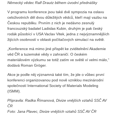
Německý vědec Ralf Drautz během úvodní přednášky
V programu konference jsou také dvě sympozia na oslavu
celoživotních děl dvou důležitých vědců, kteří mají vazbu na
Českou republiku. Prvním z nich je nedávno zesnulý
francouzský badatel Ladislas Kubin, druhým je pak český
rodák působící v USA Vaclav Vitek, jedna z nejvýznamnějších
žijících osobností v oblasti počítačových simulací na světě.
„Konference má mimo jiné přispět ke zviditelnění Akademie
věd ČR a tuzemské vědy v zahraničí. O českém
materiálovém výzkumu se totiž zatím ve světě ví velmi málo,“
dodává Roman Gröger.
Akce je podle něj významná také tím, že jde o vůbec první
konferenci organizovanou pod nově vzniklou mezinárodní
společností International Society of Materials Modeling
(ISMM).
Připravila: Radka Římanová, Divize vnějších vztahů SSČ AV
ČR
Foto: Jana Plavec, Divize vnějších vztahů SSČ AV ČR