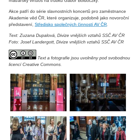
maďarský virtuos na trubku Gábor Boldoczký.
Akce patří do série slavnostních koncertů pro zaměstnance
Akademie věd ČR, které organizuje, podobně jako novoroční
představení,
Středisko společných činností AV ČR
.
Text:
Zuzana Dupalová, Divize vnějších vztahů SSČ AV ČR
Foto:
Josef Landergott, Divize vnějších vztahů SSČ AV ČR
Text a fotografie jsou uvolněny pod svobodnou
licencí Creative Commons.