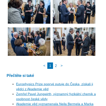
<
1
2
>
Přečtěte si také
Europhysics Prize poprvé putuje do Česka, získali ji
vědci z Akademie věd
Zemřel Pavel Jungwirth, významný fyzikální chemik a
osobnost české vědy
Akademie věd vyznamenala Neila Bermela a Marka