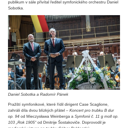
publikum v sále přivítal ředitel symfonického orchestru Daniel
Sobotka.
Daniel Sobotka a Radomír Pánek
Pražští symfonikové, které řídil dirigent Case Scaglione,
zahráli díla dvou blízkých přátel –
Koncert pro trubku B dur
op. 94
od Mieczysława Weinberga a
Symfonii č. 11 g moll op.
103 „Rok 1905“
od Dmitrije Šostakoviče. Doprovodil je