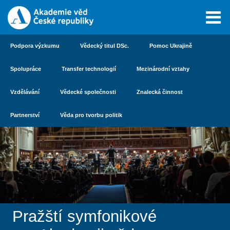
Podpora výzkumu
Vědecký titul DSc.
Pomoc Ukrajině
Spolupráce
Transfer technologií
Mezinárodní vztahy
Vzdělávání
Vědecké společnosti
Znalecká činnost
Partnerství
Věda pro tvorbu politik
Pražští symfonikové