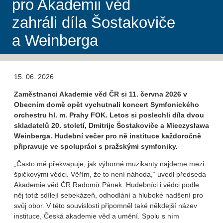
pro Akademii věd
zahráli díla Šostakoviče
a Weinberga
15. 06. 2026
Zaměstnanci Akademie věd ČR si 11. června 2026 v
Obecním domě opět vychutnali koncert Symfonického
orchestru hl. m. Prahy FOK. Letos si poslechli díla dvou
skladatelů 20. století, Dmitrije Šostakoviče a Mieczysława
Weinberga. Hudební večer pro ně instituce každoročně
připravuje ve spolupráci s pražskými symfoniky.
„Často mě překvapuje, jak výborné muzikanty najdeme mezi
špičkovými vědci. Věřím, že to není náhoda,“ uvedl předseda
Akademie věd ČR Radomír Pánek. Hudebníci i vědci podle
něj totiž sdílejí sebekázeň, odhodlání a hluboké nadšení pro
svůj obor. V této souvislosti připomněl také někdejší název
instituce, Česká akademie věd a umění. Spolu s ním