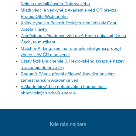
Nekulu medailí Josefa Dobrovského
Mladí vědci a vědkyně z Akademie věd ČR převzali
Prémie Otto Wichterleho
Knihy Hynais a Paleolit českých zemí získaly Cenu
Josefa Hlávky
Zaměstnanci Akademie věd na A-Festu dokazují, že co
Čech, to muzikant
Matchm-AI-king: seminář o umělé inteligenci propojil
vědce z AV ČR a univerzit
Ústav fyzikální chemie J. Heyrovského zkracuje název
a vstupuje do nové éry
Radomír Pánek předal děkovné listy dlouholetým
zaměstnancům Akademie věd
V Akademii věd se debatovalo o budoucnosti
obnovitelných zdrojů energie
Kde nás najdete