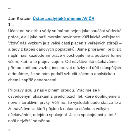
–
Jan Kratzer,
Ústav analytické chemie AV ČR
1 –
Účast na Veletrhu vědy vnímáme nejen jako součást vědecké
práce, ale i jako naši morální povinnost vůči laické veřejnosti.
Vždyť náš výzkum je z velké části placen z veřejných zdrojů –
a tedy z kapes daňových poplatníků. Jsme připraveni přiblížit
náplň naší každodenní práce v pochopitelné a poutavé formě
všem, kteří o to projeví zájem. Od návštěvníků očekáváme
přímou zpětnou vazbu, inspirativní otázky od dětí i dospělých
a doufáme, že se nám podaří vzbudit zájem o analytickou
chemii napříč generacemi.
Přípravy jsou u nás v plném proudu. Vracíme se k
osvědčeným ukázkám z předchozích let, které doplňujeme o
nové interaktivní prvky. Věříme, že výsledek bude stát za to a
že návštěvníci, kteří přijdou k našemu stánku s velkým
očekáváním, odejdou spokojení. Jejich spokojenost je totiž
naší největší odměnou.