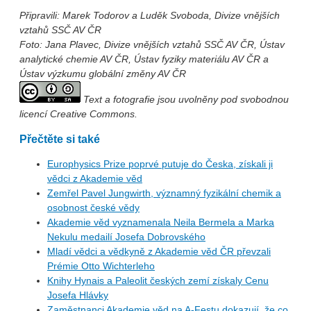
Připravili: Marek Todorov a Luděk Svoboda, Divize vnějších
vztahů SSČ AV ČR
Foto: Jana Plavec, Divize vnějších vztahů SSČ AV ČR, Ústav
analytické chemie AV ČR, Ústav fyziky materiálu AV ČR a
Ústav výzkumu globální změny AV ČR
Text a fotografie jsou uvolněny pod svobodnou
licencí Creative Commons.
Přečtěte si také
Europhysics Prize poprvé putuje do Česka, získali ji
vědci z Akademie věd
Zemřel Pavel Jungwirth, významný fyzikální chemik a
osobnost české vědy
Akademie věd vyznamenala Neila Bermela a Marka
Nekulu medailí Josefa Dobrovského
Mladí vědci a vědkyně z Akademie věd ČR převzali
Prémie Otto Wichterleho
Knihy Hynais a Paleolit českých zemí získaly Cenu
Josefa Hlávky
Zaměstnanci Akademie věd na A-Festu dokazují, že co