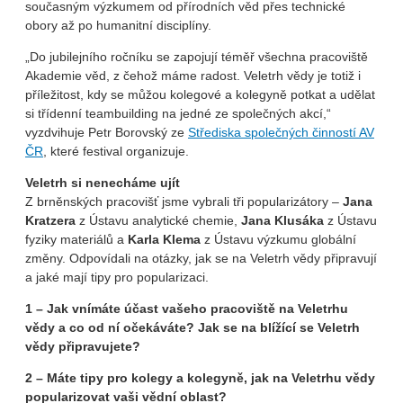
současným výzkumem od přírodních věd přes technické
obory až po humanitní disciplíny.
„Do jubilejního ročníku se zapojují téměř všechna pracoviště
Akademie věd, z čehož máme radost. Veletrh vědy je totiž i
příležitost, kdy se můžou kolegové a kolegyně potkat a udělat
si třídenní teambuilding na jedné ze společných akcí,“
vyzdvihuje Petr Borovský ze
Střediska společných činností AV
ČR
, které festival organizuje.
Veletrh si nenecháme ujít
Z brněnských pracovišť jsme vybrali tři popularizátory –
Jana
Kratzera
z Ústavu analytické chemie,
Jana Klusáka
z Ústavu
fyziky materiálů a
Karla Klema
z Ústavu výzkumu globální
změny. Odpovídali na otázky, jak se na Veletrh vědy připravují
a jaké mají tipy pro popularizaci.
1 – Jak vnímáte účast vašeho pracoviště na Veletrhu
vědy a co od ní očekáváte? Jak se na blížící se Veletrh
vědy připravujete?
2 – Máte tipy pro kolegy a kolegyně, jak na Veletrhu vědy
popularizovat vaši vědní oblast?