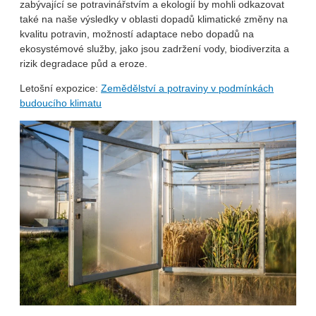
zabývající se potravinářstvím a ekologií by mohli odkazovat
také na naše výsledky v oblasti dopadů klimatické změny na
kvalitu potravin, možností adaptace nebo dopadů na
ekosystémové služby, jako jsou zadržení vody, biodiverzita a
rizik degradace půd a eroze.
Letošní expozice:
Zemědělství a potraviny v podmínkách
budoucího klimatu