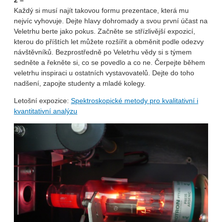
2 –
Každý si musí najít takovou formu prezentace, která mu
nejvíc vyhovuje. Dejte hlavy dohromady a svou první účast na
Veletrhu berte jako pokus. Začněte se střízlivější expozicí,
kterou do příštích let můžete rozšířit a obměnit podle odezvy
návštěvníků. Bezprostředně po Veletrhu vědy si s týmem
sedněte a řekněte si, co se povedlo a co ne. Čerpejte během
veletrhu inspiraci u ostatních vystavovatelů. Dejte do toho
nadšení, zapojte studenty a mladé kolegy.
Letošní expozice:
Spektroskopické metody pro kvalitativní i
kvantitativní analýzu