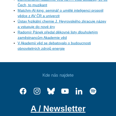
Čech, to muzikant
Matchm-AI-king: seminář o umělé inteligenci propojil
vědce z AV ČR a univerzit
Ústav fyzikální chemie J. Heyrovského zkracuje název
a vstupuje do nové éry
Radomír Pánek předal děkovné listy dlouholetým
zaměstnancům Akademie věd
V Akademii věd se debatovalo o budoucnosti
obnovitelných zdrojů energie
Kde nás najdete
A / Newsletter