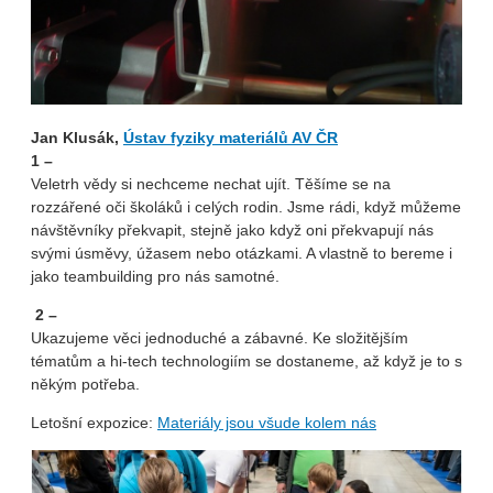
Jan Klusák,
Ústav fyziky materiálů AV ČR
1 –
Veletrh vědy si nechceme nechat ujít. Těšíme se na
rozzářené oči školáků i celých rodin. Jsme rádi, když můžeme
návštěvníky překvapit, stejně jako když oni překvapují nás
svými úsměvy, úžasem nebo otázkami. A vlastně to bereme i
jako teambuilding pro nás samotné.
2 –
Ukazujeme věci jednoduché a zábavné. Ke složitějším
tématům a hi-tech technologiím se dostaneme, až když je to s
někým potřeba.
Letošní expozice:
Materiály jsou všude kolem nás