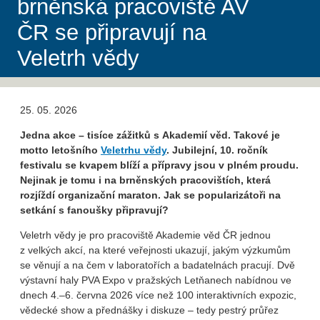
brněnská pracoviště AV
ČR se připravují na
Veletrh vědy
25. 05. 2026
Jedna akce – tisíce zážitků s Akademií věd. Takové je
motto letošního
Veletrhu vědy
. Jubilejní, 10. ročník
festivalu se kvapem blíží a přípravy jsou v plném proudu.
Nejinak je tomu i na brněnských pracovištích, která
rozjíždí organizační maraton. Jak se popularizátoři na
setkání s fanoušky připravují?
Veletrh vědy je pro pracoviště Akademie věd ČR jednou
z velkých akcí, na které veřejnosti ukazují, jakým výzkumům
se věnují a na čem v laboratořích a badatelnách pracují. Dvě
výstavní haly PVA Expo v pražských Letňanech nabídnou ve
dnech 4.–6. června 2026 více než 100 interaktivních expozic,
vědecké show a přednášky i diskuze – tedy pestrý průřez