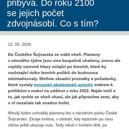
přibývá. Do roku 2100
se jejich počet
zdvojnásobí. Co s tím?
12. 05. 2026
Do Českého Švýcarska se vrátil oheň. Plameny
z minulého týdne jsou sice bezpečně uhašeny, znovu ale
vzplály varovné hlasy volající po krocích, které by
vzrůstající riziko lesních požárů do budoucna
minimalizovaly. Shrňme zásadní poznatky a požadavky,
které vyslaly
evropské akademické autority
směrem k
politikům v reakci na událost z roku 2022. Nejde totiž o
to, jak rychle se oheň uhasí, ale jak připravíme zemi, aby
v ní nezačalo tak snadno hořet.
Minulý týden uchvátily plameny les v národním parku České
Švýcarsko. Zkraje května, v období, kdy teploměr po ránu
občas ještě ukazuje nulu. Tedy nikoli v horkém létě, po