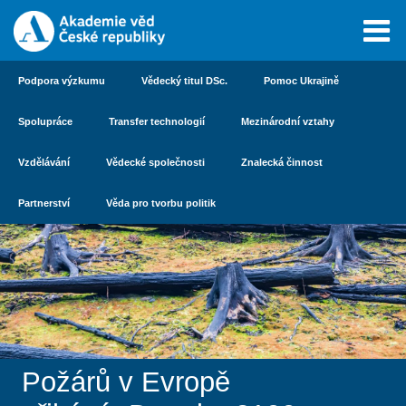
Podpora výzkumu
Vědecký titul DSc.
Pomoc Ukrajině
Spolupráce
Transfer technologií
Mezinárodní vztahy
Vzdělávání
Vědecké společnosti
Znalecká činnost
Partnerství
Věda pro tvorbu politik
Požárů v Evropě