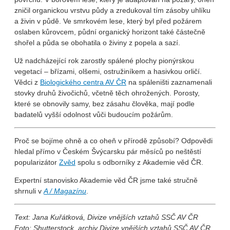
zničil organickou vrstvu půdy a zredukoval tím zásoby uhlíku
a živin v půdě. Ve smrkovém lese, který byl před požárem
oslaben kůrovcem, půdní organický horizont také částečně
shořel a půda se obohatila o živiny z popela a sazí.
Už nadcházející rok zarostly spálené plochy pionýrskou
vegetací – břízami, olšemi, ostružiníkem a hasivkou orličí.
Vědci z
Biologického centra AV ČR
na spáleništi zaznamenali
stovky druhů živočichů, včetně těch ohrožených. Porosty,
které se obnovily samy, bez zásahu člověka, mají podle
badatelů vyšší odolnost vůči budoucím požárům.
Proč se bojíme ohně a co oheň v přírodě způsobí? Odpovědi
hledal přímo v Českém Švýcarsku pár měsíců po neštěstí
popularizátor
Zvěd
spolu s odborníky z Akademie věd ČR.
Expertní stanovisko Akademie věd ČR jsme také stručně
shrnuli v
A / Magazínu
.
Text: Jana Kuřátková
, Divize vnějších vztahů SSČ AV ČR
Foto: Shutterstock, archiv Divize vnějších vztahů SSČ AV ČR