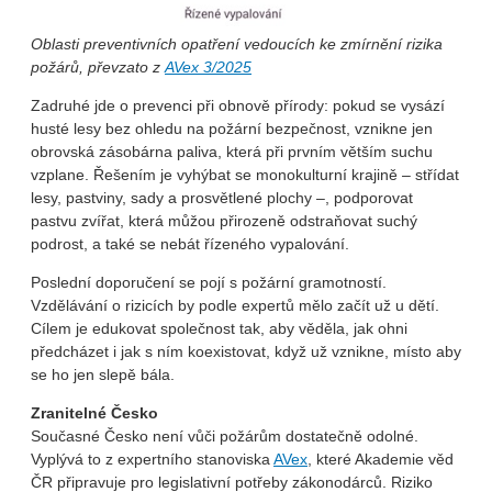
Oblasti preventivních opatření vedoucích ke zmírnění rizika
požárů, převzato z
AVex 3/2025
Zadruhé jde o prevenci při obnově přírody: pokud se vysází
husté lesy bez ohledu na požární bezpečnost, vznikne jen
obrovská zásobárna paliva, která při prvním větším suchu
vzplane. Řešením je vyhýbat se monokulturní krajině – střídat
lesy, pastviny, sady a prosvětlené plochy –, podporovat
pastvu zvířat, která můžou přirozeně odstraňovat suchý
podrost, a také se nebát řízeného vypalování.
Poslední doporučení se pojí s požární gramotností.
Vzdělávání o rizicích by podle expertů mělo začít už u dětí.
Cílem je edukovat společnost tak, aby věděla, jak ohni
předcházet i jak s ním koexistovat, když už vznikne, místo aby
se ho jen slepě bála.
Zranitelné Česko
Současné Česko není vůči požárům dostatečně odolné.
Vyplývá to z expertního stanoviska
AVex
, které Akademie věd
ČR připravuje pro legislativní potřeby zákonodárců. Riziko