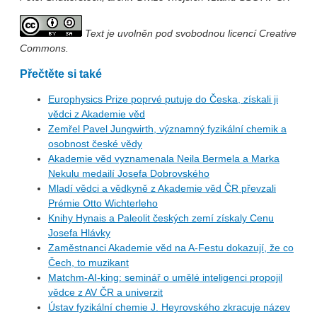
Text je uvolněn pod svobodnou licencí Creative
Commons.
Přečtěte si také
Europhysics Prize poprvé putuje do Česka, získali ji
vědci z Akademie věd
Zemřel Pavel Jungwirth, významný fyzikální chemik a
osobnost české vědy
Akademie věd vyznamenala Neila Bermela a Marka
Nekulu medailí Josefa Dobrovského
Mladí vědci a vědkyně z Akademie věd ČR převzali
Prémie Otto Wichterleho
Knihy Hynais a Paleolit českých zemí získaly Cenu
Josefa Hlávky
Zaměstnanci Akademie věd na A-Festu dokazují, že co
Čech, to muzikant
Matchm-AI-king: seminář o umělé inteligenci propojil
vědce z AV ČR a univerzit
Ústav fyzikální chemie J. Heyrovského zkracuje název