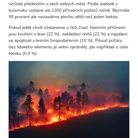
vzrůstá především v okolí velkých měst. Podle statistik v
tuzemsku vzplane asi 1300 přírodních požárů ročně. Bezmála
90 procent ale nezasáhne plochu větší než jeden hektar.
Pokud ještě chvíli zůstaneme u řeči čísel, hlavními příčinami
jsou kouření v lese (22 %), zakládání ohňů (22 %) a zapálení
ve spojitosti s lesním hospodařením (10 %). Původ požáru
bez lidského elementu je velmi ojedinělý, jde například o úder
blesku (0,4 %).