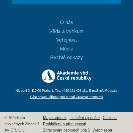
O nás
Věda a výzkum
Veřejnost
Média
Rychlé odkazy
Národní 3, 110 00 Praha 1, Tel.: +420 221 403 111, E-mail:
info@cas.cz
Část obsahu šířena pod licencí Creative commons
© Středisko
Mapa stránek
Licenční ujednání
Cookies
společných činností
Prohlášení o přístupnosti
AV ČR, v. v. i.
Zpracování osobních údajů
Webmaster