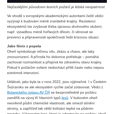
Nejčastějším původcem lesních požárů je lidská neopatrnost.
Ve shodě s evropskými akademickými autoritami čeští vědci
vyzývají k budování méně zranitelné krajiny. Rezistenci
ekosystémů lze zvyšovat třeba úpravou druhového složení,
např. výsadbou méně hořlavých dřevin, či věnovat se
prevenci a připravenosti společnosti řešit krizovou situaci.
Jako fénix z popela
Oheň symbolizuje ničivou sílu, zkázu a chaos, ale taky
znovuzrození. A příroda ho dokonce potřebuje – pomáhá
zachovat rozmanitost a přispívá ke zdravému stavu krajiny.
Pokud k požárům ovšem nedochází příliš často nebo nejsou
extrémně intenzivní.
Události, jako byla ta v roce 2022, jsou výjimečné. I v Českém
Švýcarsku se ale ekosystém rychle začal zotavovat. Vědci z
Botanického ústavu AV ČR
se bezprostředně po požáru
zaměřili na vývoj tří hlavních typů
lesů
. V bukovém oheň
neovlivnil půdní chemické vlastnosti, ale omezil stínění
stromy, a zapříčinil tak větší kolísání teplot na půdním
povrchu. V borovém lese, který je adaptován na požáry, oheň