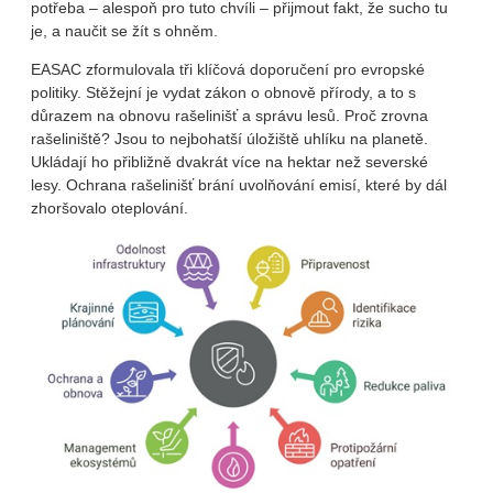
potřeba – alespoň pro tuto chvíli – přijmout fakt, že sucho tu
je, a naučit se žít s ohněm.
EASAC zformulovala tři klíčová doporučení pro evropské
politiky. Stěžejní je vydat zákon o obnově přírody, a to s
důrazem na obnovu rašelinišť a správu lesů. Proč zrovna
rašeliniště? Jsou to nejbohatší úložiště uhlíku na planetě.
Ukládají ho přibližně dvakrát více na hektar než severské
lesy. Ochrana rašelinišť brání uvolňování emisí, které by dál
zhoršovalo oteplování.