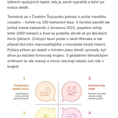
týdnech spalujících teplot, kdy je země vyprahlá a lační po
trošce deště.
Tentokrát se v Českém Švýcarsku jednalo o požár menšího
rozsahu – hořelo na 100 hektarech lesa. V čerstvé paměti ale
pořád máme katastrofu z července 2022, popelem tehdy
lehlo 1060 hektarů a živel se podařilo zkrotit až po dlouhých
třech týdnech. Zničující lesní požár v okolí Hřenska si tak
připsal titul toho nejrozsáhlejšího v novodobé české historii.
Požáry přitom po staletí v mírném pásu téměř vymizely, byť
dříve po tisíciletí formovaly krajinu. S globálními klimatickými
změnami se ale vracejí a znovu otevírají otázku své role v
krajině.