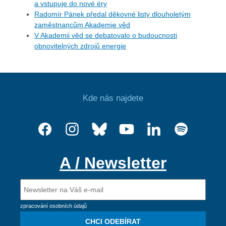
a vstupuje do nové éry
Radomír Pánek předal děkovné listy dlouholetým
zaměstnancům Akademie věd
V Akademii věd se debatovalo o budoucnosti
obnovitelných zdrojů energie
Kde nás najdete
A / Newsletter
zpracování osobních údajů
CHCI ODEBÍRAT