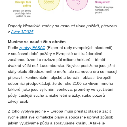
Dopady klimatické změny na rostoucí riziko požárů, převzato
z
AVex 3/2025
Musíme se naučit žít s ohněm
Podle
zprávy EASAC
(Expertní rady evropských akademií)
v současné době požáry v Evropské unii každoročně
zasáhnou území o rozloze půl milionu hektarů – téměř
dvakrát větší než Lucembursko. Nejvíce postižené jsou jižní
státy okolo Středozemního moře, ale na novou éru se musejí
připravit i kontinentální, alpské a boreální oblasti. Evropští
odborníci předpokládají, že do roku 2100 se vlivem mnoha
faktorů, jako jsou vylidnění venkova, proměny ve využívání
půdy, častější sucha a nízké letní srážky, riziko požárů
zdvojnásobí.
Z toho vyplývá jediné – Evropa musí přestat otálet a začít
rychle plnit své klimatické plány a současně upravit způsob,
jakým využíváme půdu a spravujeme krajinu. A také je