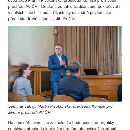
úvod akce Martin Pivokonský, předseda Komise pro životní
prostředí AV ČR. „Doufám, že tahle tradice bude pokračovat i
v dalších letech,“ dodal. Účastníky následně přivítal také
předseda druhé z komisí, Jiří Plešek.
Seminář zahájil Martin Pivokonský, předseda Komise pro
životní prostředí AV ČR.
Na semináři mimo jiné zaznělo, že budoucnost energetiky
spočívá v přechodu k různým druhům obnovitelných zdrojů.