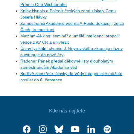
Prémie Otto Wichterleho
Knihy Hynais a Paleolit českých zemí získaly Cenu
Josefa Hlávky
Zaměstnanci Akademie věd na A-Festu dokazují, že co
Čech, to muzikant
Matchm-AI-king: seminář o umělé inteligenci propojil
vědce z AV ČR a univerzit
Ústav fyzikální chemie J. Heyrovského zkracuje název
a vstupuje do nové éry
Radomír Pánek předal děkovné listy dlouholetým
zaměstnancům Akademie věd
Bedlivě zaostřete: úlovky do Vědy fotogenické můžete
posílat do 6. července
Kde nás najdete