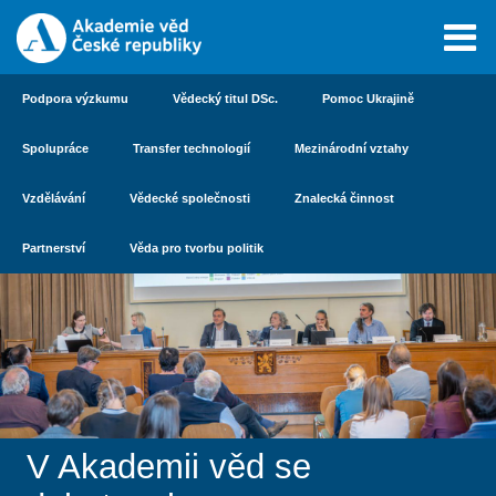
Podpora výzkumu
Vědecký titul DSc.
Pomoc Ukrajině
Spolupráce
Transfer technologií
Mezinárodní vztahy
Vzdělávání
Vědecké společnosti
Znalecká činnost
Partnerství
Věda pro tvorbu politik
V Akademii věd se