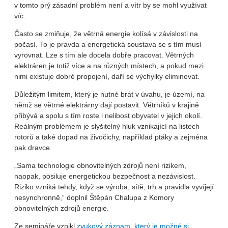
v tomto prý zásadní problém není a vítr by se mohl využívat
víc.
Často se zmiňuje, že větrná energie kolísá v závislosti na
počasí. To je pravda a energetická soustava se s tím musí
vyrovnat. Lze s tím ale docela dobře pracovat. Větrných
elektráren je totiž více a na různých místech, a pokud mezi
nimi existuje dobré propojení, daří se výchylky eliminovat.
Důležitým limitem, který je nutné brát v úvahu, je území, na
němž se větrné elektrárny dají postavit. Větrníků v krajině
přibývá a spolu s tím roste i nelibost obyvatel v jejich okolí.
Reálným problémem je slyšitelný hluk vznikající na listech
rotorů a také dopad na živočichy, například ptáky a zejména
pak dravce.
„Sama technologie obnovitelných zdrojů není rizikem,
naopak, posiluje energetickou bezpečnost a nezávislost.
Riziko vzniká tehdy, když se výroba, sítě, trh a pravidla vyvíjejí
nesynchronně,“ doplnil Štěpán Chalupa z Komory
obnovitelných zdrojů energie.
Ze semináře vznikl
zvukový záznam, který je možné si