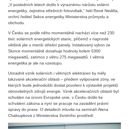
„V posledních letech došlo k výraznému nárůstu solární
energetiky, zejména střešních fotovoltaik,“ řekl René Neděla,
vrchní ředitel Sekce energetiky Ministerstva průmyslu a
obchodu.
V Česku se podle něho momentálně nachází více než 230
tisíc solárních energetických stanic, přičemž v naprosté
většině jde o menší střešní panely. Instalovaný výkon ze
Slunce momentálně dosahuje hodnoty kolem 5300
megawattů, zatímco z větru 275 megawattů. I větrná
energetika je ale na vzestupu.
Usnadnit vznik solárních i větrných elektráren by měly
takzvané akcelerační oblasti – předem vytipované zóny, ve
kterých bude jednodušší dostat povolení k výstavbě projektů
obnovitelných zdrojů energie. Vznik akceleračních oblastí byl
schválen na úrovni Evropské unie, v Česku došlo ke
schválení zákona a nyní se pracuje na zavádění právní
úpravy do praxe. O detailech mluvila na semináři Alena
Chaloupková z Ministerstva životního prostředí.