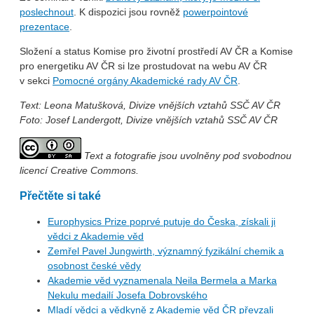
poslechnout
. K dispozici jsou rovněž
powerpointové
prezentace
.
Složení a status Komise pro životní prostředí AV ČR a Komise
pro energetiku AV ČR si lze prostudovat na webu AV ČR
v sekci
Pomocné orgány Akademické rady AV ČR
.
Text: Leona Matušková, Divize vnějších vztahů SSČ AV ČR
Foto: Josef Landergott, Divize vnějších vztahů SSČ AV ČR
Text a fotografie jsou uvolněny pod svobodnou
licencí Creative Commons.
Přečtěte si také
Europhysics Prize poprvé putuje do Česka, získali ji
vědci z Akademie věd
Zemřel Pavel Jungwirth, významný fyzikální chemik a
osobnost české vědy
Akademie věd vyznamenala Neila Bermela a Marka
Nekulu medailí Josefa Dobrovského
Mladí vědci a vědkyně z Akademie věd ČR převzali