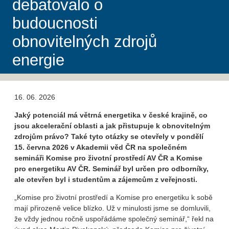
debatovalo o
budoucnosti
obnovitelných zdrojů
energie
16. 06. 2026
Jaký potenciál má větrná energetika v české krajině, co
jsou akcelerační oblasti a jak přistupuje k obnovitelným
zdrojům právo? Také tyto otázky se otevřely v pondělí
15. června 2026 v Akademii věd ČR na společném
semináři Komise pro životní prostředí AV ČR a Komise
pro energetiku AV ČR. Seminář byl určen pro odborníky,
ale otevřen byl i studentům a zájemcům z veřejnosti.
„Komise pro životní prostředí a Komise pro energetiku k sobě
mají přirozeně velice blízko. Už v minulosti jsme se domluvili,
že vždy jednou ročně uspořádáme společný seminář,“ řekl na