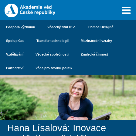
Podpora výzkumu
Vědecký titul DSc.
Pomoc Ukrajině
Spolupráce
Transfer technologií
Mezinárodní vztahy
Vzdělávání
Vědecké společnosti
Znalecká činnost
Partnerství
Věda pro tvorbu politik
Hana Lísalová: Inovace