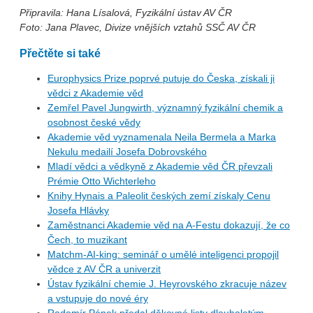
Připravila: Hana Lísalová, Fyzikální ústav AV ČR
Foto: Jana Plavec, Divize vnějších vztahů SSČ AV ČR
Přečtěte si také
Europhysics Prize poprvé putuje do Česka, získali ji
vědci z Akademie věd
Zemřel Pavel Jungwirth, významný fyzikální chemik a
osobnost české vědy
Akademie věd vyznamenala Neila Bermela a Marka
Nekulu medailí Josefa Dobrovského
Mladí vědci a vědkyně z Akademie věd ČR převzali
Prémie Otto Wichterleho
Knihy Hynais a Paleolit českých zemí získaly Cenu
Josefa Hlávky
Zaměstnanci Akademie věd na A-Festu dokazují, že co
Čech, to muzikant
Matchm-AI-king: seminář o umělé inteligenci propojil
vědce z AV ČR a univerzit
Ústav fyzikální chemie J. Heyrovského zkracuje název
a vstupuje do nové éry