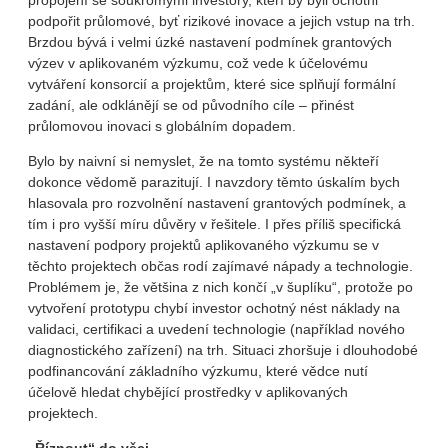
propojení se soukromými investory, kteří by byli ochotni
podpořit průlomové, byť rizikové inovace a jejich vstup na trh.
Brzdou bývá i velmi úzké nastavení podmínek grantových
výzev v aplikovaném výzkumu, což vede k účelovému
vytváření konsorcií a projektům, které sice splňují formální
zadání, ale odklánějí se od původního cíle – přinést
průlomovou inovaci s globálním dopadem.
Bylo by naivní si nemyslet, že na tomto systému někteří
dokonce vědomě parazitují. I navzdory těmto úskalím bych
hlasovala pro rozvolnění nastavení grantových podmínek, a
tím i pro vyšší míru důvěry v řešitele. I přes příliš specifická
nastavení podpory projektů aplikovaného výzkumu se v
těchto projektech občas rodí zajímavé nápady a technologie.
Problémem je, že většina z nich končí „v šuplíku“, protože po
vytvoření prototypu chybí investor ochotný nést náklady na
validaci, certifikaci a uvedení technologie (například nového
diagnostického zařízení) na trh. Situaci zhoršuje i dlouhodobé
podfinancování základního výzkumu, které vědce nutí
účelově hledat chybějící prostředky v aplikovaných
projektech.