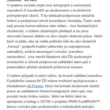
„Říznout“ do věci
V systému zoufale chybí více schopných a osvícených
manažerů či transferářů se zkušenostmi z konkrétních
průmyslových oborů. Ti by dokázali podporovat odvážná
řešení a poskytnout cenné konzultace i kontakty. Často vede
celý proces komercializace sám vědec – bez dostatečných
zkušeností, s rizikem zbytečných přešlapů a za cenu
obrovské časové zátěže na úkor vlastní vědecké práce. Velmi
bych si přála, aby se našla politická vůle do věci skutečně
„říznout“: podpořit kvalitní odborníky (a nepodporovat
nekvalitní), změnit stereotypní vnímání „transferu
netransferu“, více otevřít Akademii věd ČR soukromým
investorům a účinně podporovat zakládání start-upů s
potenciálem přinést skutečně průlomové inovace.
V našem případě si velmi vážím, že kromě oddělení transferu
Fyzikálního ústavu AV ČR máme možnost spolupracovat s
inkubátorem
i&i Prague
, který má bohaté zkušenosti včetně
praxe se zakládáním biotechnologických start-upů, nás
provází touto trnitou cestou. Velmi se těším také na
spolupráci s kolegy z CETAV v projektu PRAK-FunBRUSH™,
kterou vnímám jako profesionální a individuálně pečující.