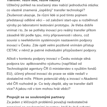
Transfer: různí lidé, různé názory
Užitečný pohled na současný stav nabízí jednoduchá otázka:
co vlastně znamená „úspěšný“ transfer technologií?
Zkušenost ukazuje, že různí lidé si pod tímto pojmem
představují odlišné věci – od založení start-upu a rozběhnutí
výroby po laboratorní testování prototypu. Je třeba dobře
vnímat i to, že se potřeby inovací pro reálný transfer přitom
zásadně liší podle typu, míry připravenosti i oboru, což
souvisí s neefektivním systémovým nastavením podpory
inovací v Česku. Zde opět velmi pozitivně vnímám přístup
CETAV, v němž je patrné individuální přizpůsobení podpory.
Ačkoli v kontextu podpory inovací v Česku existuje silná
podpora tzv. aplikovaného výzkumu (například od
Technologické agentury ČR či ministerstev s využitím fondů
EU), účinný převod inovací do praxe se stále nedaří v
dostatečné míře. Přitom potenciál vědy a inovací v Akademii
věd ČR rozhodně je. Co tedy zlepšit, aby se transfer dařil
více? A jakou roli v tom mohou hrát vědci?
Propojit se se soukromými partnery
Za jeden z klíčových problémů považuji nedostatečné