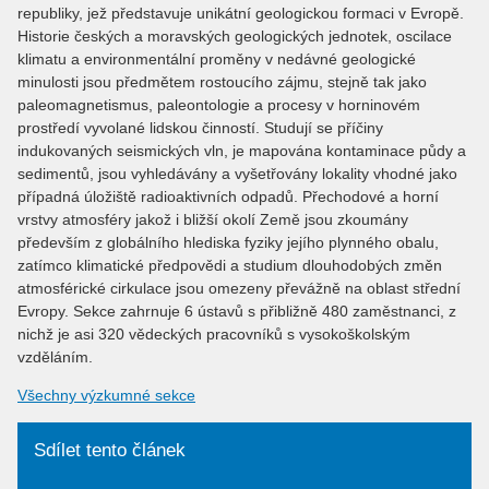
republiky, jež představuje unikátní geologickou formaci v Evropě.
Historie českých a moravských geologických jednotek, oscilace
klimatu a environmentální proměny v nedávné geologické
minulosti jsou předmětem rostoucího zájmu, stejně tak jako
paleomagnetismus, paleontologie a procesy v horninovém
prostředí vyvolané lidskou činností. Studují se příčiny
indukovaných seismických vln, je mapována kontaminace půdy a
sedimentů, jsou vyhledávány a vyšetřovány lokality vhodné jako
případná úložiště radioaktivních odpadů. Přechodové a horní
vrstvy atmosféry jakož i bližší okolí Země jsou zkoumány
především z globálního hlediska fyziky jejího plynného obalu,
zatímco klimatické předpovědi a studium dlouhodobých změn
atmosférické cirkulace jsou omezeny převážně na oblast střední
Evropy. Sekce zahrnuje 6 ústavů s přibližně 480 zaměstnanci, z
nichž je asi 320 vědeckých pracovníků s vysokoškolským
vzděláním.
Všechny výzkumné sekce
Sdílet tento článek