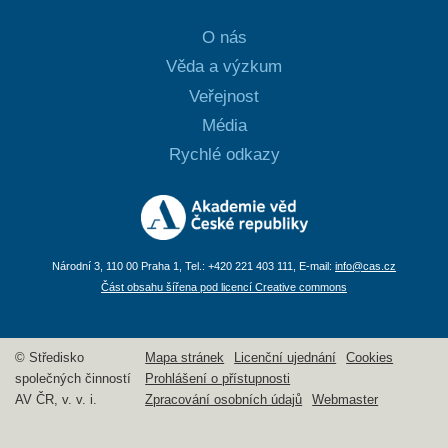
O nás
Věda a výzkum
Veřejnost
Média
Rychlé odkazy
Národní 3, 110 00 Praha 1, Tel.: +420 221 403 111, E-mail:
info@cas.cz
Část obsahu šířena pod licencí Creative commons
© Středisko
Mapa stránek
Licenční ujednání
Cookies
společných činností
Prohlášení o přístupnosti
AV ČR, v. v. i.
Zpracování osobních údajů
Webmaster