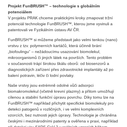
Projekt FunBRUSH™ – technologie s globálním
potenciálem
V projektu PRAK chceme praktickými kroky zmapovat tržní
potenciál technologie FunBRUSH™, kterou jsme vyvinuli a
patentovali ve Fyzikálním ústavu AV ČR.
FunBRUSH™ si můžeme představit jako velmi tenkou (nano)
vrstvu z tzv. polymerních kartáčů, která účinně brání
„biofoulingu“ – nežádoucímu usazování biomolekul,
mikroorganismů či jiných látek na površích. Tento problém
v současnosti trápí širokou škálu oborů: od biosenzorů a
diagnostických zařízení přes zdravotnické implantáty až po
balení potravin, léčiv či lodní povlaky.
Naše vrstvy jsou extrémně odolné vůči adsorpci
biomakromolekul (včetně krevní plazmy) a přitom umožňují
cílenou a stabilní funkční úpravu povrchu. Díky tomu lze na
FunBRUSH™ například přichytit specifické biomolekuly pro
detekci patogenů v rozličných, i ve velmi komplexních
vzorcích, bez nutnosti jejich úpravy. Technologie je chráněna
českými i mezinárodními patenty a ověřena v praxi, například