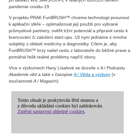
při detekci viru SARS-CoV-2 v reálných vzorcích během
pandemie covidu-19.
V projektu PRAK FunBRUSH™ chceme technologii posunout
k aplikační sféře – optimalizovat její použití pro vybrané
průmyslové partnery, ověřit tržní potenciál a připravit cestu k
licencování či založení start-upu. Už nyní jednáme s mnoha
subjekty z oblasti medicíny a diagnostiky. Cílem je, aby
FunBRUSH™ brzy našel cestu z laboratoře do běžné praxe a
pomáhal řešit reálné problémy napříč obory.
Více o výzkumech Hany Lísalové se dozvíte v
A / Podcastu
Akademie věd
a také v časopise
A / Věda a výzkum
(v
současnosti
A / Magazín
).