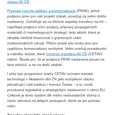
ústavu AV ČR
.
Program rozvoje aplikací a komercializace
(PRAK), jehož
podporu jsme pro náš projekt získali, považuji za velmi dobře
nastavený. Zaměřuje se na klíčové aspekty transferu na trh –
například podporu tržní analýzy, přípravy propagačních
materiálů či marketingových strategií, tedy aktivit, které je
obvykle obtížné financovat z grantových nebo
institucionálních zdrojů. Přitom právě tyto kroky jsou pro
úspěšnou komercializaci nezbytné. Velmi oceňuji poradenství
a nabídku služeb, které
Centrum transferu AV ČR
(CETAV)
nabízí. Škoda jen, že je podpora PRAK nastavena pouze na
šest měsíců, a ne na delší období.
I přes tyto progresivní snahy CETAV vnímám transfer
technologií v Akademii věd ČR jako komplexní otázku
přesahující naši instituci i hranice Česka – a to i kvůli
provázané legislativě a strategickým nastavením v rámci EU.
Celkově je tento systém dle mého nedostatečně účinný a
často setrvává na letitých postupech, které se jen pomalu
mění.