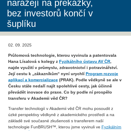
narážejí na překážky,
bez investorů končí v
šuplíku
02. 09. 2025
Průlomová technologie, kterou vyvinula a patentovala
Hana Lísalová s kolegy z
Fyzikálního ústavu AV ČR
,
najde využití v průmyslu, zdravotnictví i potravinářství.
Její cestu k „zákazníkům“ nyní urychlí
Program rozvoje
aplikací a komercializace
(PRAK). Podle vědkyně se ale v
Česku stále nedaří najít spolehlivé cesty, jak účinně
převádět inovace do praxe. Co by podle ní prospělo
transferu v Akademii věd ČR?
Transfer technologií v Akademii věd ČR mohu posoudit z
úzké perspektivy vědkyně z akademického prostředí a na
základě své současné zkušenosti s transferem naší
technologie FunBRUSH™, kterou jsme vyvinuli ve
Fyzikálním