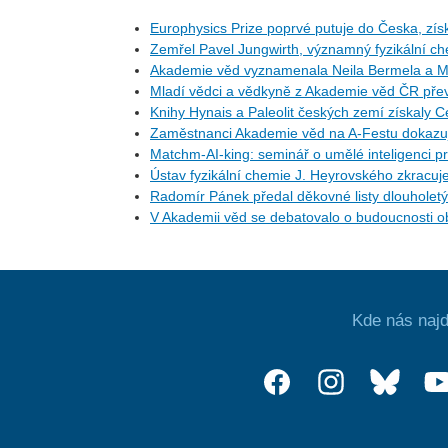
Europhysics Prize poprvé putuje do Česka, získ
Zemřel Pavel Jungwirth, významný fyzikální c
Akademie věd vyznamenala Neila Bermela a M
Mladí vědci a vědkyně z Akademie věd ČR přev
Knihy Hynais a Paleolit českých zemí získaly 
Zaměstnanci Akademie věd na A-Festu dokazují
Matchm-AI-king: seminář o umělé inteligenci pr
Ústav fyzikální chemie J. Heyrovského zkracuj
Radomír Pánek předal děkovné listy dlouhol
V Akademii věd se debatovalo o budoucnosti ob
Kde nás najd