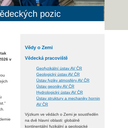
vědeckých pozic
Vědy o Zemi
 tak
Vědecká pracoviště
2026 v
Geofyzikální ústav AV ČR
Geologický ústav AV ČR
vou
Ústav fyziky atmosféry AV ČR
ejich
Ústav geoniky AV ČR
Hydrologický ústav AV ČR
ír
Ústav struktury a mechaniky hornin
st.“
AV ČR
ch.
Výzkum ve vědách o Zemi je soustředěn
ademie
na dvě hlavní oblasti: globálně
kontinentální fyzikální a geologické