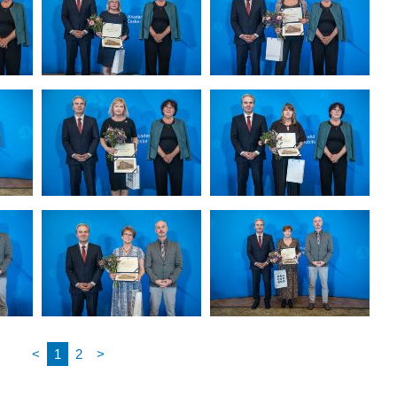
<
1
2
>