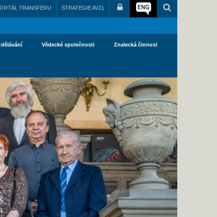
ORTÁL TRANSFERU
STRATEGIE AV21
zdělávání
Vědecké společnosti
Znalecká činnost