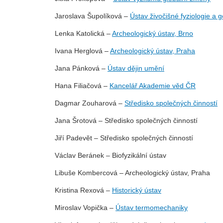
Jaroslava Šupolíková –
Ústav živočišné fyziologie a g
Lenka Katolická –
Archeologický ústav, Brno
Ivana Herglová –
Archeologický ústav, Praha
Jana Pánková –
Ústav dějin umění
Hana Filiačová –
Kancelář Akademie věd ČR
Dagmar Zouharová –
Středisko společných činností
Jana Šrotová – Středisko společných činností
Jiří Padevět – Středisko společných činností
Václav Beránek – Biofyzikální ústav
Libuše Kombercová – Archeologický ústav, Praha
Kristina Rexová –
Historický ústav
Miroslav Vopička –
Ústav termomechaniky