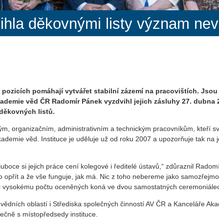
hla děkovnými listy význam ne
ozicích pomáhají vytvářet stabilní zázemí na pracovištích. Jsou
ademie věd ČR Radomír Pánek vyzdvihl jejich zásluhy 27. dubna 
 děkovných listů.
ným, organizačním, administrativním a technickým pracovníkům, kteří s
kademie věd. Instituce je uděluje už od roku 2007 a upozorňuje tak na j
boce si jejich práce cení kolegové i ředitelé ústavů,“ zdůraznil Radom
 opřít a že vše funguje, jak má. Nic z toho nebereme jako samozřejmo
kvůli vysokému počtu oceněných koná ve dvou samostatných ceremoniále
ří vědních oblastí i Střediska společných činností AV ČR a Kanceláře Ak
ečně s místopředsedy instituce.