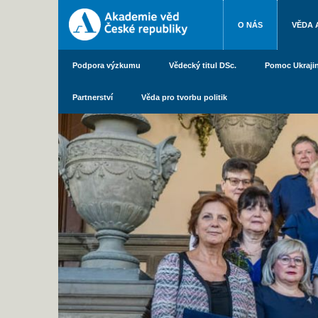
O NÁS
VĚDA 
Podpora výzkumu
Vědecký titul DSc.
Pomoc Ukraji
Partnerství
Věda pro tvorbu politik