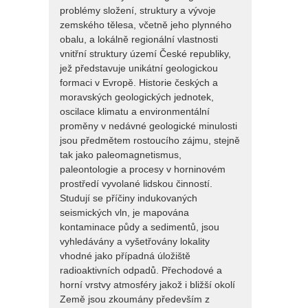
problémy složení, struktury a vývoje
zemského tělesa, včetně jeho plynného
obalu, a lokálně regionální vlastnosti
vnitřní struktury území České republiky,
jež představuje unikátní geologickou
formaci v Evropě. Historie českých a
moravských geologických jednotek,
oscilace klimatu a environmentální
proměny v nedávné geologické minulosti
jsou předmětem rostoucího zájmu, stejně
tak jako paleomagnetismus,
paleontologie a procesy v horninovém
prostředí vyvolané lidskou činností.
Studují se příčiny indukovaných
seismických vln, je mapována
kontaminace půdy a sedimentů, jsou
vyhledávány a vyšetřovány lokality
vhodné jako případná úložiště
radioaktivních odpadů. Přechodové a
horní vrstvy atmosféry jakož i bližší okolí
Země jsou zkoumány především z