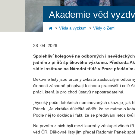
Akademie věd vyzdvi
Věda a výzkum
Vědy o Zemi
28. 04. 2026
Spolehliví kolegové na odborných i nevědeckých p
jedním z pilířů špičkového výzkumu. Předseda Ak
sídle instituce na Národní třídě v Praze předáním
Děkovné listy jsou určeny zvláště zasloužilým odbor
činností zásadně přispívají k chodu pracovišť i celé A
práci, která je pro chod ústavů nepostradatelná.
„Vysoký počet letošních nominovaných ukazuje, jak hlu
Pánek. „Je zkrátka důležité vědět, že se máme o koho
Podle něj to dokládá i fakt, že se předávání letos 
Na prvním z nich byli mezi laureáty zástupci všech t
věd ČR. Děkovné listy jim předal Radomír Pánek spol