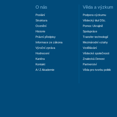
O nás
Věda a výzkum
Poslání
Podpora výzkumu
Struktura
Vědecký titul DSc.
Ocenění
Pomoc Ukrajině
Historie
Spolupráce
Právní předpisy
Transfer technologií
Informace ze zákona
Mezinárodní vztahy
Výroční zpráva
Vzdělávání
Hodnocení
Vědecké společnosti
Kariéra
Znalecká činnost
Kontakt
Partnerství
A / Z Akademie
Věda pro tvorbu politik