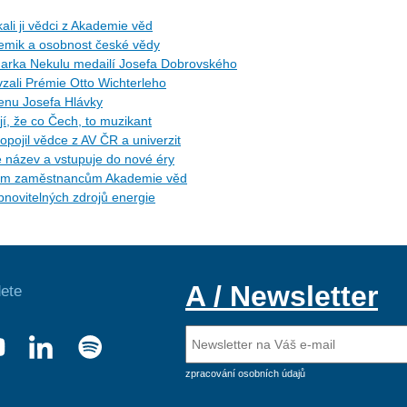
ali ji vědci z Akademie věd
hemik a osobnost české vědy
arka Nekulu medailí Josefa Dobrovského
zali Prémie Otto Wichterleho
Cenu Josefa Hlávky
, že co Čech, to muzikant
opojil vědce z AV ČR a univerzit
e název a vstupuje do nové éry
etým zaměstnancům Akademie věd
novitelných zdrojů energie
A / Newsletter
ete
zpracování osobních údajů