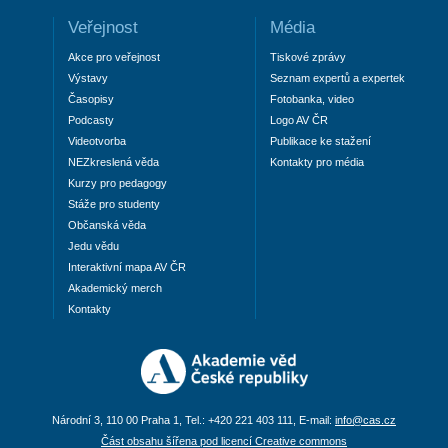
Veřejnost
Média
Akce pro veřejnost
Tiskové zprávy
Výstavy
Seznam expertů a expertek
Časopisy
Fotobanka, video
Podcasty
Logo AV ČR
Videotvorba
Publikace ke stažení
NEZkreslená věda
Kontakty pro média
Kurzy pro pedagogy
Stáže pro studenty
Občanská věda
Jedu vědu
Interaktivní mapa AV ČR
Akademický merch
Kontakty
Národní 3, 110 00 Praha 1, Tel.: +420 221 403 111, E-mail:
info@cas.cz
Část obsahu šířena pod licencí Creative commons