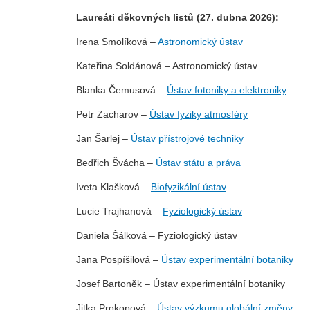
Laureáti děkovných listů (27. dubna 2026):
Irena Smolíková –
Astronomický ústav
Kateřina Soldánová – Astronomický ústav
Blanka Čemusová –
Ústav fotoniky a elektroniky
Petr Zacharov –
Ústav fyziky atmosféry
Jan Šarlej –
Ústav přístrojové techniky
Bedřich Švácha –
Ústav státu a práva
Iveta Klašková –
Biofyzikální ústav
Lucie Trajhanová –
Fyziologický ústav
Daniela Šálková – Fyziologický ústav
Jana Pospíšilová –
Ústav experimentální botaniky
Josef Bartoněk – Ústav experimentální botaniky
Jitka Prokopová –
Ústav výzkumu globální změny