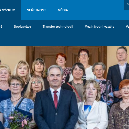
P
A VÝZKUM
VEŘEJNOST
MÉDIA
ně
Spolupráce
Transfer technologií
Mezinárodní vztahy
V