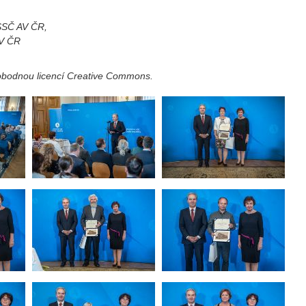
 SSČ AV ČR,
AV ČR
vobodnou licencí Creative Commons.