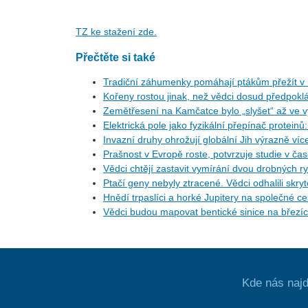
TZ ke stažení zde.
Přečtěte si také
Tradiční záhumenky pomáhají ptákům přežít v i
Kořeny rostou jinak, než vědci dosud předpoklá
Zemětřesení na Kamčatce bylo „slyšet“ až ve v
Elektrická pole jako fyzikální přepínač protein
Invazní druhy ohrožují globální Jih výrazně ví
Prašnost v Evropě roste, potvrzuje studie v ča
Vědci chtějí zastavit vymírání dvou drobných r
Ptačí geny nebyly ztracené. Vědci odhalili skr
Hnědí trpaslíci a horké Jupitery na společné 
Vědci budou mapovat bentické sinice na březí
Kde nás najd