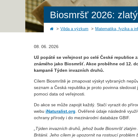
Biosmršť 2026: zlat
Věda a výzkum
Matematika, fyzika a in
08. 06. 2026
Už popáté se veřejnost po celé České republice 
známého jako Biosmršť. Akce proběhne od 12. do
kampaně Týden invazních druhů.
Cílem Biosmrště je zmapovat výskyt vybraných nepůvo
seznam a Česká republika je proto povinna sledovat 
pomoci data od veřejnosti.
Do akce se může zapojit každý. Stačí vyrazit do pří
webu
iNaturalist.org
. Ověřené údaje následně využíva
ochrany přírody i do mezinárodní databáze GBIF.
„Týden invazních druhů, jehož bude Biosmršť zlatým
Británii. Jeho cílem je upozornit na rostoucí problém b