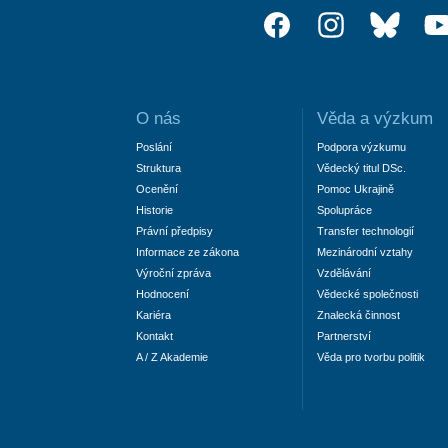
O nás
Věda a výzkum
Poslání
Podpora výzkumu
Struktura
Vědecký titul DSc.
Ocenění
Pomoc Ukrajině
Historie
Spolupráce
Právní předpisy
Transfer technologií
Informace ze zákona
Mezinárodní vztahy
Výroční zpráva
Vzdělávání
Hodnocení
Vědecké společnosti
Kariéra
Znalecká činnost
Kontakt
Partnerství
A / Z Akademie
Věda pro tvorbu politik