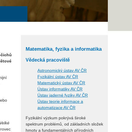
Matematika, fyzika a informatika
očichů
Vědecká pracoviště
větové
Astronomický ústav AV ČR
Fyzikální ústav AV ČR
ijní
Matematický ústav AV ČR
ě
Ústav informatiky AV ČR
Ústav jaderné fyziky AV ČR
ebo
Ústav teorie informace a
automatizace AV ČR
Fyzikální výzkum pokrývá široké
Velké
spektrum problémů, od základních složek
hrovec
hmoty a fundamentálních přírodních