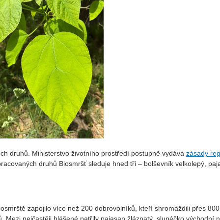
ích druhů. Ministerstvo životního prostředí postupně vydává
zásady re
racovaných druhů Biosmršť sleduje hned tři – bolševník velkolepý, paj
iosmrště zapojilo více než 200 dobrovolníků, kteří shromáždili přes 800
 Mezi nejčastěji hlášené patřily pajasan žláznatý, slunéčko východní 