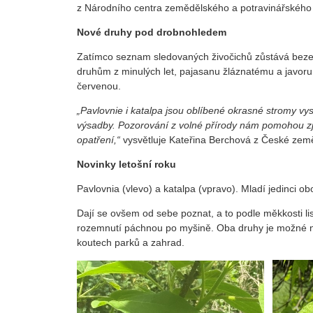
z Národního centra zemědělského a potravinářskéh
Nové druhy pod drobnohledem
Zatímco seznam sledovaných živočichů zůstává beze z
druhům z minulých let, pajasanu žláznatému a javoru 
červenou.
„Pavlovnie i katalpa jsou oblíbené okrasné stromy vys
výsadby. Pozorování z volné přírody nám pomohou zjis
opatření,“
vysvětluje Kateřina Berchová z České země
Novinky letošní roku
Pavlovnia (vlevo) a katalpa (vpravo). Mladí jedinci obo
Dají se ovšem od sebe poznat, a to podle měkkosti li
rozemnutí páchnou po myšině. Oba druhy je možné naj
koutech parků a zahrad.