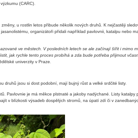
o výzkumu (CARC).
měny, u rostlin letos přibude několik nových druhů. K nejčastěji sle
jasanolistému, organizátoři přidali například pavlovnii, katalpu nebo 
azované ve městech. V posledních letech se ale začínají šířit i mimo m
tit, jak rychle tento proces probíhá a zda bude potřeba přijmout včas
dělské univerzity v Praze.
u druhů jsou si dost podobní, mají bujný růst a velké srdčité listy.
stů. Pavlovnie je má měkce plstnaté a jakoby nadýchané. Listy katalpy 
ít v blízkosti výsadeb dospělých stromů, na úpatí zdí či v zanedbaný