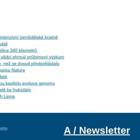
ntenzivní zemědělské krajině
dali
ýšce 340 kilometrů
ů: vědci shrnují průlomový výzkum
ce, než se dosud předpokládalo
sopisu Nature
ybek
ytou kapitolu evoluce genomu
cestě ke hvězdám
ch Lipna
A / Newsletter
ete