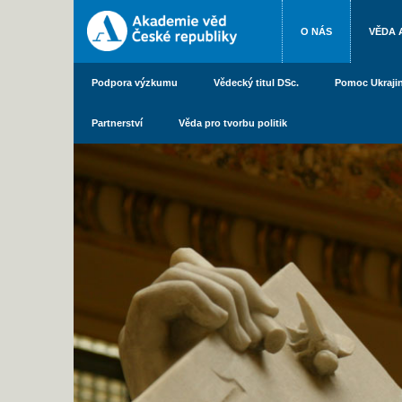
O NÁS
VĚDA 
Podpora výzkumu
Vědecký titul DSc.
Pomoc Ukraji
Partnerství
Věda pro tvorbu politik