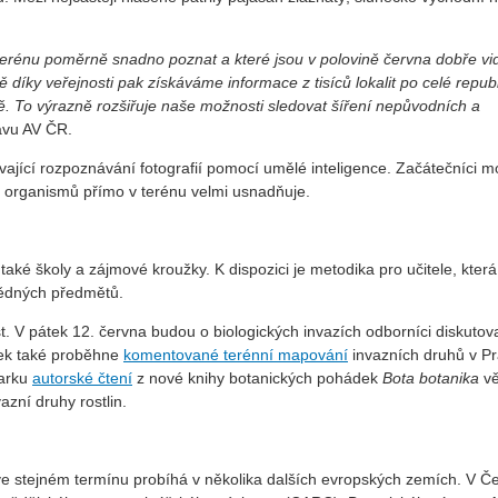
terénu poměrně snadno poznat a které jsou v polovině června dobře vid
íky veřejnosti pak získáváme informace z tisíců lokalit po celé republ
ě. To výrazně rozšiřuje naše možnosti sledovat šíření nepůvodních a
avu AV ČR.
vající rozpoznávání fotografií pomocí umělé inteligence. Začátečníci 
aci organismů přímo v terénu velmi usnadňuje.
také školy a zájmové kroužky. K dispozici je metodika pro učitele, která
vědných předmětů.
 V pátek 12. června budou o biologických invazích odborníci diskutov
tek také proběhne
komentované terénní mapování
invazních druhů v P
parku
autorské čtení
z nové knihy botanických pohádek
Bota botanika
vě
azní druhy rostlin.
 ve stejném termínu probíhá v několika dalších evropských zemích. V Č