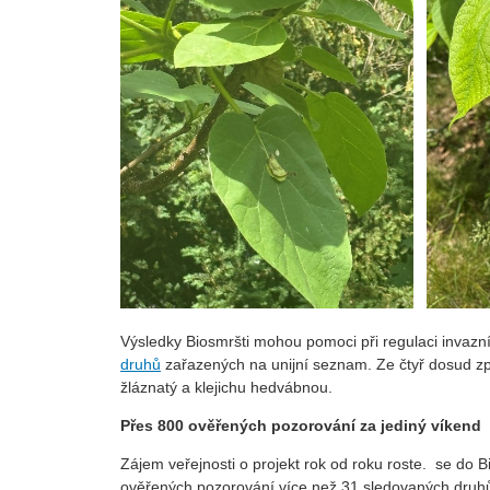
Výsledky Biosmršti mohou pomoci při regulaci invazn
druhů
zařazených na unijní seznam. Ze čtyř dosud zp
žláznatý a klejichu hedvábnou.
Přes 800 ověřených pozorování za jediný víkend
Zájem veřejnosti o projekt rok od roku roste. se do B
ověřených pozorování více než 31 sledovaných druhů.