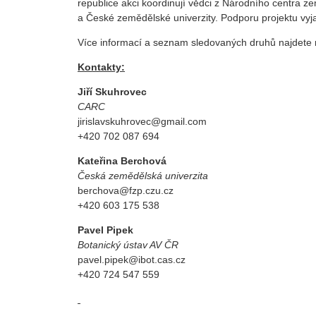
republice akci koordinují vědci z Národního centra
a České zemědělské univerzity. Podporu projektu vyja
Více informací a seznam sledovaných druhů najdete
Kontakty:
Jiří Skuhrovec
CARC
jirislavskuhrovec@gmail.com
+420 702 087 694
Kateřina Berchová
Česká zemědělská univerzita
berchova@fzp.czu.cz
+420 603 175 538
Pavel Pipek
Botanický ústav AV ČR
pavel.pipek@ibot.cas.cz
+420 724 547 559