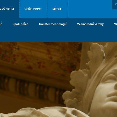
P
A VÝZKUM
VEŘEJNOST
MÉDIA
ně
Spolupráce
Transfer technologií
Mezinárodní vztahy
V