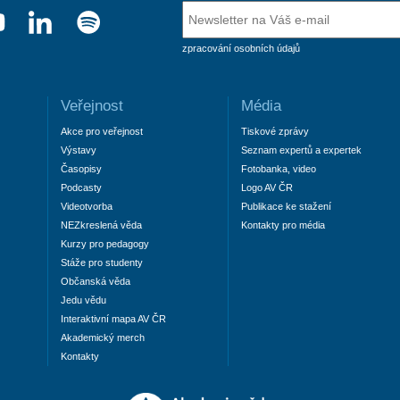
zpracování osobních údajů
Veřejnost
Média
Akce pro veřejnost
Tiskové zprávy
Výstavy
Seznam expertů a expertek
Časopisy
Fotobanka, video
Podcasty
Logo AV ČR
Videotvorba
Publikace ke stažení
NEZkreslená věda
Kontakty pro média
Kurzy pro pedagogy
Stáže pro studenty
Občanská věda
Jedu vědu
Interaktivní mapa AV ČR
Akademický merch
Kontakty