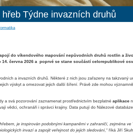
ý hřeb Týdne invazních druhů
formatika
zapojí do víkendového mapování nepůvodních druhů rostlin a živ
 14. června 2026 a poprvé se stane součástí celorepublikové os
dních a invazních druhů. Některé z nich jsou zařazeny na takzvaný un
jejich výskyt a omezovat jejich další šíření. Právě zde mohou významn
rody a svá pozorování zaznamenat prostřednictvím bezplatné
aplikace
n
jí vědci, ochranáři i správci krajiny. Data putují do Nálezové databáze
 hřebem, je inspirován podobnými kampaněmi v zahraničí, zejména ve 
iologických invazí a zapojit veřejnost do jejich sledování,“
říká Jiří Sku