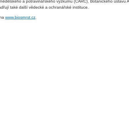
 zemědělského a potravinářského výzkumu (CARC), Botanického ústavu 
dřují také další vědecké a ochranářské instituce.
 na
www.biosmrst.cz
.