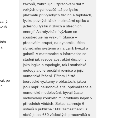
zákonů, zahrnující i zpracování dat z
velkých urychlovačů, až po fyziku
plazmatu při vysokých tlacích a teplotách,
fyziku pevných látek, nelineární optiku a
dovaným
jadernou fyziku nízkých a středních
mavuň
energií. Astrofyzikální výzkum se
soustřeďuje na výzkum Slunce –
ísta
především erupcí, na dynamiku těles
ná
slunečního systému a na vznik hvězd a
galaxií. V matematice a informatice se
studují jak vysoce abstraktní disciplíny
jako logika a topologie, tak i statistické
metody a diferenciální rovnice a jejich
numerická řešení. Přitom i čistě
pak po
teoretické výzkumy v oblastech, jakou
ch
jsou např. neuronové sítě, optimalizace a
numerické modelování, bývají často
motivovány konkrétními problémy nejen v
přírodních vědách. Sekce zahrnuje 6
ústavů s přibližně 1600 zaměstnanci, z
nichž je asi 630 vědeckých pracovníků s