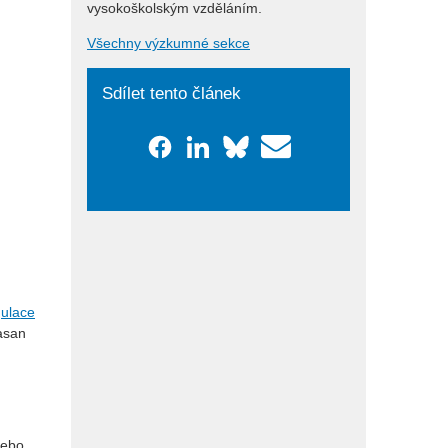
vysokoškolským vzděláním.
Všechny výzkumné sekce
Sdílet tento článek
gulace
asan
nebo