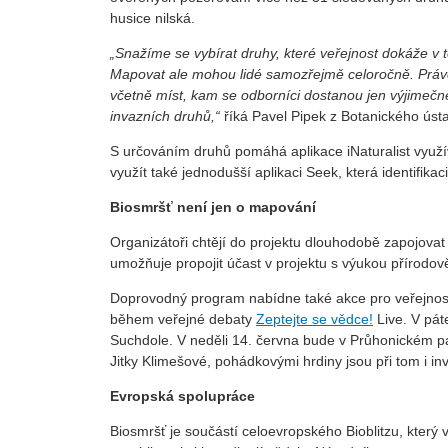
husice nilská.
„Snažíme se vybírat druhy, které veřejnost dokáže v 
Mapovat ale mohou lidé samozřejmě celoročně. Právě d
včetně míst, kam se odborníci dostanou jen výjimečn
invazních druhů,“
říká Pavel Pipek z Botanického úst
S určováním druhů pomáhá aplikace iNaturalist využí
využít také jednodušší aplikaci Seek, která identifik
Biosmršť není jen o mapování
Organizátoři chtějí do projektu dlouhodobě zapojovat 
umožňuje propojit účast v projektu s výukou přírodo
Doprovodný program nabídne také akce pro veřejnost.
během veřejné debaty
Zeptejte se vědce!
Live. V pá
Suchdole. V neděli 14. června bude v Průhonickém 
Jitky Klimešové, pohádkovými hrdiny jsou při tom i inv
Evropská spolupráce
Biosmršť je součástí celoevropského Bioblitzu, který