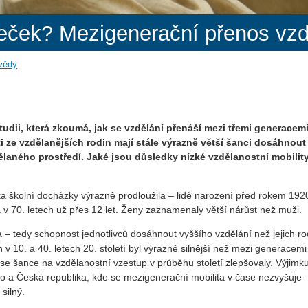
eček? Mezigenerační přenos vzd
 vědy
udii, která zkoumá, jak se vzdělání přenáší mezi třemi generacem
i ze vzdělanějších rodin mají stále výrazně větší šanci dosáhnout
ělaného prostředí. Jaké jsou důsledky nízké vzdělanostní mobilit
ka školní docházky výrazně prodloužila – lidé narození před rokem 192
v 70. letech už přes 12 let. Ženy zaznamenaly větší nárůst než muži.
 – tedy schopnost jednotlivců dosáhnout vyššího vzdělání než jejich ro
v 10. a 40. letech 20. století byl výrazně silnější než mezi generacemi
se šance na vzdělanostní vzestup v průběhu století zlepšovaly. Výjimku
 a Česká republika, kde se mezigenerační mobilita v čase nezvyšuje –
silný.