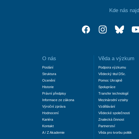
Kde nás najd
O nás
Věda a výzkum
Poslání
Podpora výzkumu
Struktura
Vědecký titul DSc.
Ocenění
Pomoc Ukrajině
Historie
Spolupráce
Právní předpisy
Transfer technologií
Informace ze zákona
Mezinárodní vztahy
Výroční zpráva
Vzdělávání
Hodnocení
Vědecké společnosti
Kariéra
Znalecká činnost
Kontakt
Partnerství
A / Z Akademie
Věda pro tvorbu politik