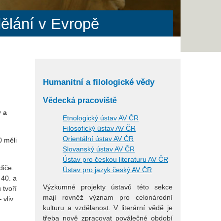
ělání v Evropě
Humanitní a filologické vědy
i
Vědecká pracoviště
y a
Etnologický ústav AV ČR
Filosofický ústav AV ČR
Orientální ústav AV ČR
0 měli
Slovanský ústav AV ČR
Ústav pro českou literaturu AV ČR
diče.
Ústav pro jazyk český AV ČR
 40. a
Výzkumné projekty ústavů této sekce
 tvoří
mají rovněž význam pro celonárodní
 vliv
kulturu a vzdělanost. V literární vědě je
třeba nově zpracovat poválečné období