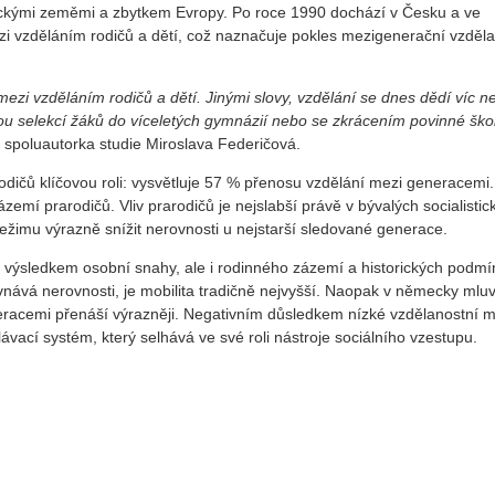
tickými zeměmi a zbytkem Evropy. Po roce 1990 dochází v Česku a ve
 vzděláním rodičů a dětí, což naznačuje pokles mezigenerační vzděla
ezi vzděláním rodičů a dětí. Jinými slovy, vzdělání se dnes dědí víc ne
nou selekcí žáků do víceletých gymnázií nebo se zkrácením povinné ško
 spoluautorka studie Miroslava Federičová.
rodičů klíčovou roli: vysvětluje 57 % přenosu vzdělání mezi generacemi.
emí prarodičů. Vliv prarodičů je nejslabší právě v bývalých socialistic
ežimu výrazně snížit nerovnosti u nejstarší sledované generace.
n výsledkem osobní snahy, ale i rodinného zázemí a historických podmí
nává nerovnosti, je mobilita tradičně nejvyšší. Naopak v německy mluv
eracemi přenáší výrazněji. Negativním důsledkem nízké vzdělanostní mo
ávací systém, který selhává ve své roli nástroje sociálního vzestupu.