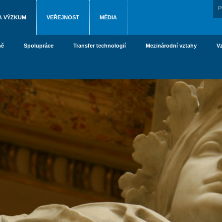
P
A VÝZKUM
VEŘEJNOST
MÉDIA
ně
Spolupráce
Transfer technologií
Mezinárodní vztahy
V