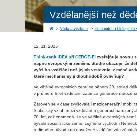
Vzdělanější než děd
Věda a výzkum
Humanitní a filologické
12. 11. 2025
Think-tank IDEA při CERGE-EI
zveřejňuje novou st
napříč evropskými zeměmi. Studie ukazuje, že dět
vyššího vzdělání než jejich vrstevníci z méně vzd
které mechanismy ji dlouhodobě ovlivňují?
Ve většině evropských zemí se během 20. století dél
v průměru 6 let vzdělání, zatímco generace narozená 
Zároveň se v čase zvyšovala i mezigenerační mobilita
Statistický vztah mezi vzděláním generací narozených 
70. let, což znamená, že ve většině evropských zemí 
bývalé socialistické země, zejména východní Německo
rodinného původu na dosažené vzdělání zde zůstává 