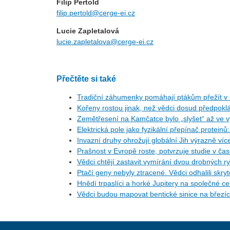
Filip Pertold
filip.pertold@cerge-ei.cz
Lucie Zapletalová
lucie.zapletalova@cerge-ei.cz
Přečtěte si také
Tradiční záhumenky pomáhají ptákům přežít v i
Kořeny rostou jinak, než vědci dosud předpoklá
Zemětřesení na Kamčatce bylo „slyšet“ až ve v
Elektrická pole jako fyzikální přepínač protein
Invazní druhy ohrožují globální Jih výrazně ví
Prašnost v Evropě roste, potvrzuje studie v ča
Vědci chtějí zastavit vymírání dvou drobných r
Ptačí geny nebyly ztracené. Vědci odhalili skr
Hnědí trpaslíci a horké Jupitery na společné 
Vědci budou mapovat bentické sinice na březí