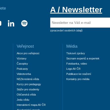
A / Newsletter
ete
zpracování osobních údajů
Veřejnost
Média
Akce pro veřejnost
Tiskové zprávy
Výstavy
Seznam expertů a expertek
Časopisy
Fotobanka, video
Podcasty
Logo AV ČR
Videotvorba
Publikace ke stažení
NEZkreslená věda
Kontakty pro média
Kurzy pro pedagogy
Stáže pro studenty
Občanská věda
Jedu vědu
Interaktivní mapa AV ČR