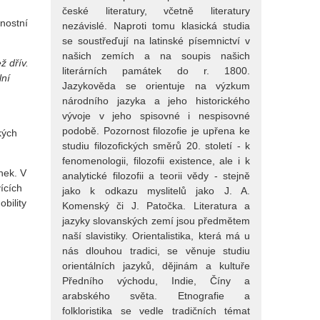
české literatury, včetně literatury
nostní
nezávislé. Naproti tomu klasická studia
se soustřeďují na latinské písemnictví v
našich zemích a na soupis našich
ž dřív.
literárních památek do r. 1800.
lní
Jazykověda se orientuje na výzkum
národního jazyka a jeho historického
vývoje v jeho spisovné i nespisovné
podobě. Pozornost filozofie je upřena ke
kých
studiu filozofických směrů 20. století - k
fenomenologii, filozofii existence, ale i k
nek. V
analytické filozofii a teorii vědy - stejně
ících
jako k odkazu myslitelů jako J. A.
bility
Komenský či J. Patočka. Literatura a
jazyky slovanských zemí jsou předmětem
naší slavistiky. Orientalistika, která má u
nás dlouhou tradici, se věnuje studiu
orientálních jazyků, dějinám a kultuře
Předního východu, Indie, Číny a
arabského světa. Etnografie a
folkloristika se vedle tradičních témat