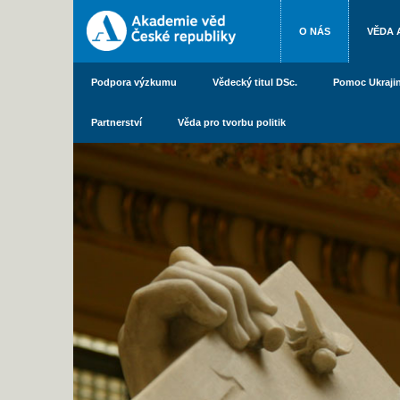
O NÁS
VĚDA 
Podpora výzkumu
Vědecký titul DSc.
Pomoc Ukraji
Partnerství
Věda pro tvorbu politik