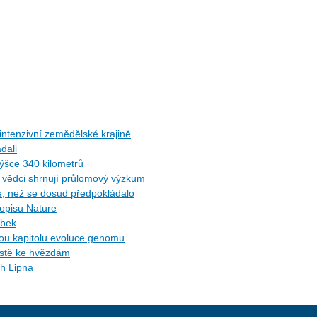
ntenzivní zemědělské krajině
dali
ýšce 340 kilometrů
ů: vědci shrnují průlomový výzkum
ce, než se dosud předpokládalo
sopisu Nature
ybek
ytou kapitolu evoluce genomu
cestě ke hvězdám
ch Lipna