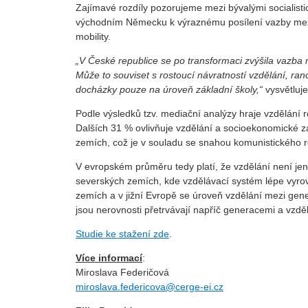
Zajímavé rozdíly pozorujeme mezi bývalými socialis
východním Německu k výraznému posílení vazby mezi
mobility.
„V České republice se po transformaci zvýšila vazba m
Může to souviset s rostoucí návratností vzdělání, ra
docházky pouze na úroveň základní školy,“
vysvětluje
Podle výsledků tzv. mediační analýzy hraje vzdělání 
Dalších 31 % ovlivňuje vzdělání a socioekonomické záz
zemích, což je v souladu se snahou komunistického r
V evropském průměru tedy platí, že vzdělání není je
severských zemích, kde vzdělávací systém lépe vyrov
zemích a v jižní Evropě se úroveň vzdělání mezi gen
jsou nerovnosti přetrvávají napříč generacemi a vzděl
Studie ke stažení zde
.
Více informací
:
Miroslava Federičová
miroslava.federicova@cerge-ei.cz