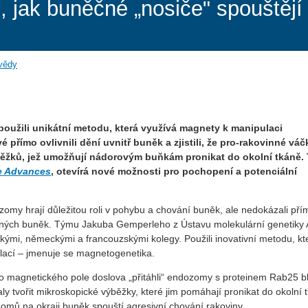
, jak buněčné „nosiče" spouštějí 
 vědy
použili unikátní metodu, která využívá magnety k manipulaci
 přímo ovlivnili dění uvnitř buněk a zjistili, že pro-rakovinné váč
ýběžků, jež umožňují nádorovým buňkám pronikat do okolní tkáně.
e Advances
, otevírá nové možnosti pro pochopení a potenciální
ozomy hrají důležitou roli v pohybu a chování buněk, ale nedokázali pří
kovinných buněk. Týmu Jakuba Gemperleho z Ústavu molekulární genetiky
skými, německými a francouzskými kolegy. Použili inovativní metodu, kt
lací – jmenuje se magnetogenetika.
 magnetického pole doslova „přitáhli“ endozomy s proteinem Rab25 bl
y tvořit mikroskopické výběžky, které jim pomáhají pronikat do okolní 
omů na okraji buněk spouští agresivní chování rakoviny.