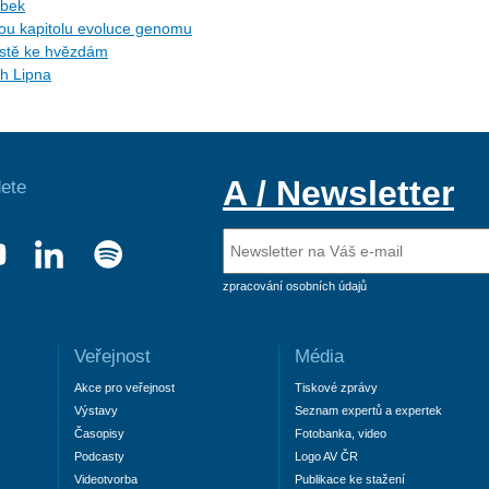
ybek
ytou kapitolu evoluce genomu
cestě ke hvězdám
ch Lipna
A / Newsletter
ete
zpracování osobních údajů
Veřejnost
Média
Akce pro veřejnost
Tiskové zprávy
Výstavy
Seznam expertů a expertek
Časopisy
Fotobanka, video
Podcasty
Logo AV ČR
Videotvorba
Publikace ke stažení