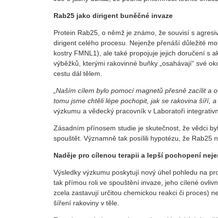
Rab25 jako dirigent buněčné invaze
Protein Rab25, o němž je známo, že souvisí s agresiv
dirigent celého procesu. Nejenže přenáší důležité mo
kostry FMNL1), ale také propojuje jejich doručení s 
výběžků, kterými rakovinné buňky „osahávají“ své okol
cestu dál tělem.
„Naším cílem bylo pomocí magnetů přesně zacílit a o
tomu jsme chtěli lépe pochopit, jak se rakovina šíří, a 
výzkumu a vědecký pracovník v Laboratoři integrativ
Zásadním přínosem studie je skutečnost, že vědci by
spouštět. Významně tak posílili hypotézu, že Rab25 n
Naděje pro cílenou terapii a lepší pochopení ne
Výsledky výzkumu poskytují nový úhel pohledu na pr
tak přímou roli ve spouštění invaze, jeho cílené ovliv
zcela zastavují určitou chemickou reakci či proces)
šíření rakoviny v těle.