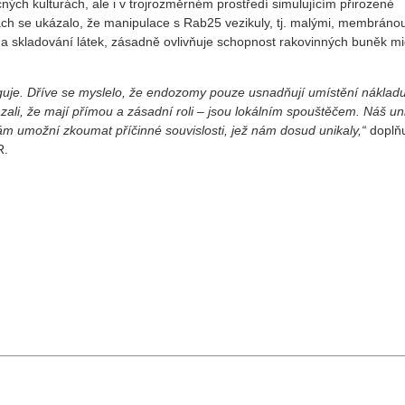
ých kulturách, ale i v trojrozměrném prostředí simulujícím přirozené
kách se ukázalo, že manipulace s Rab25 vezikuly, tj. malými, membráno
 a skladování látek, zásadně ovlivňuje schopnost rakovinných buněk m
nguje. Dříve se myslelo, že endozomy pouze usnadňují umístění náklad
ali, že mají přímou a zásadní roli – jsou lokálním spouštěčem. Náš un
ám umožní zkoumat příčinné souvislosti, jež nám dosud unikaly,“
doplň
R.