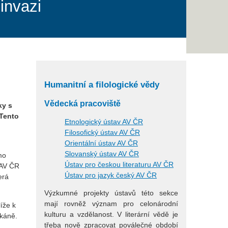
invazi
Humanitní a filologické vědy
Vědecká pracoviště
ky s
 Tento
Etnologický ústav AV ČR
Filosofický ústav AV ČR
Orientální ústav AV ČR
Slovanský ústav AV ČR
mo
Ústav pro českou literaturu AV ČR
 AV ČR
Ústav pro jazyk český AV ČR
erá
Výzkumné projekty ústavů této sekce
mají rovněž význam pro celonárodní
íže k
kulturu a vzdělanost. V literární vědě je
tkáně.
třeba nově zpracovat poválečné období