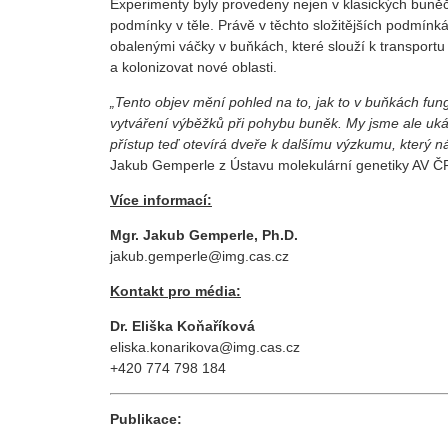
Experimenty byly provedeny nejen v klasických buněčn
podmínky v těle. Právě v těchto složitějších podmín
obalenými váčky v buňkách, které slouží k transportu
a kolonizovat nové oblasti.
„Tento objev mění pohled na to, jak to v buňkách fu
vytváření výběžků při pohybu buněk. My jsme ale ukáz
přístup teď otevírá dveře k dalšímu výzkumu, který n
Jakub Gemperle z Ústavu molekulární genetiky AV Č
Více informací:
Mgr. Jakub Gemperle, Ph.D.
jakub.gemperle@img.cas.cz
Kontakt pro média:
Dr. Eliška Koňaříková
eliska.konarikova@img.cas.cz
+420 774 798 184
Publikace: