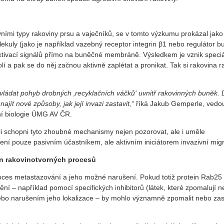
ními typy rakoviny prsu a vaječníků, se v tomto výzkumu prokázal jako
lekuly (jako je například vazebný receptor integrin β1 nebo regulátor 
aktivací signálů přímo na buněčné membráně. Výsledkem je vznik speci
í a pak se do něj začnou aktivně zaplétat a pronikat. Tak si rakovina r
vládat pohyb drobných ‚recyklačních váčků‘ uvnitř rakovinných buněk. 
najít nové způsoby, jak její invazi zastavit,“
říká Jakub Gemperle, vedo
ní biologie ÚMG AV ČR.
li schopni tyto zhoubné mechanismy nejen pozorovat, ale i uměle
ení pouze pasivním účastníkem, ale aktivním iniciátorem invazivní mig
jen rakovinotvorných procesů
oces metastazování a jeho možné narušení. Pokud totiž protein Rab25 
nění – například pomocí specifických inhibitorů (látek, které zpomalují 
 nebo narušením jeho lokalizace – by mohlo významně zpomalit nebo zas