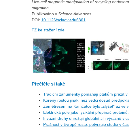
Live-cell magnetic manipulation of recycling endosome
migration
Publikováno v
Science Advances
DOI:
10.1126/sciadv.adu6361
TZ ke stažení zde.
Přečtěte si také
Tradiční záhumenky pomáhají ptákům přežít v i
Kořeny rostou jinak, než vědci dosud předpoklá
Zemětřesení na Kamčatce bylo „slyšet“ až ve v
Elektrická pole jako fyzikální přepínač protein
Invazní druhy ohrožují globální Jih výrazně ví
Prašnost v Evropě roste, potvrzuje studie v ča