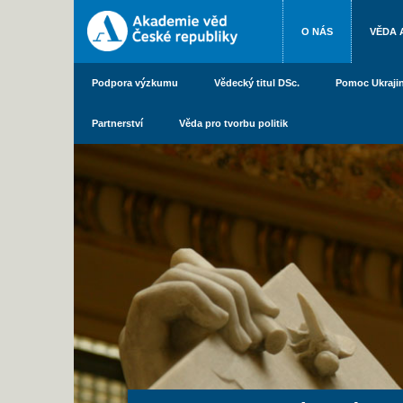
O NÁS
VĚDA 
Podpora výzkumu
Vědecký titul DSc.
Pomoc Ukraji
Partnerství
Věda pro tvorbu politik