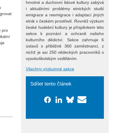
hmotné a duchovní lidové kultury zabývá
u
i aktuálními problémy etnických studií
igrovat
emigrace a reemigrace i adaptací jiných
etnik v českém prostředí. Rovněž výzkum
české hudební kultury je příspěvkem této
u pro
sekce k poznání a ochraně našeho
ikátní
kulturního dědictví. Sekce zahrnuje 6
uje
ústavů s přibližně 360 zaměstnanci, z
nichž je asi 250 vědeckých pracovníků s
vysokoškolským vzděláním.
Všechny výzkumné sekce
Sdílet tento článek