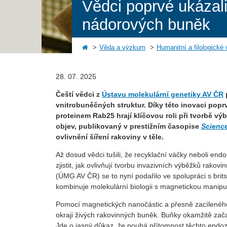
Vědci poprvé ukázali
nádorových buněk
Věda a výzkum
Humanitní a filologické
28. 07. 2025
Čeští vědci z
Ústavu molekulární genetiky AV ČR
vnitrobuněčných struktur. Díky této inovaci poprvé
proteinem Rab25 hrají klíčovou roli při tvorbě v
objev, publikovaný v prestižním časopise
Scienc
ovlivnění šíření rakoviny v těle.
Až dosud vědci tušili, že recyklační váčky neboli end
zjistit, jak ovlivňují tvorbu invazivních výběžků ra
(ÚMG AV ČR) se to nyní podařilo ve spolupráci s brit
kombinuje molekulární biologii s magnetickou manipu
Pomocí magnetických nanočástic a přesně zacíleného
okraji živých rakovinných buněk. Buňky okamžitě začal
Jde o jasný důkaz, že pouhá přítomnost těchto endoz