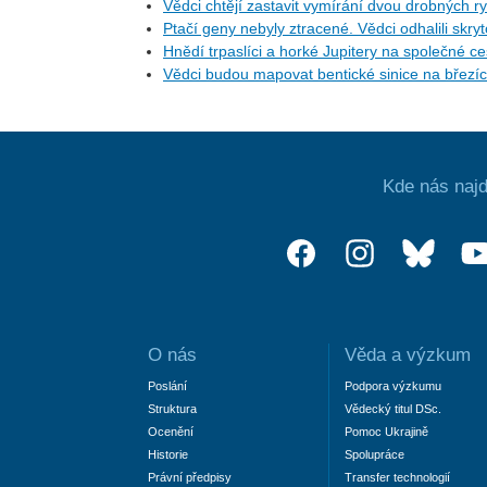
Vědci chtějí zastavit vymírání dvou drobných r
Ptačí geny nebyly ztracené. Vědci odhalili skr
Hnědí trpaslíci a horké Jupitery na společné 
Vědci budou mapovat bentické sinice na březí
Kde nás najd
O nás
Věda a výzkum
Poslání
Podpora výzkumu
Struktura
Vědecký titul DSc.
Ocenění
Pomoc Ukrajině
Historie
Spolupráce
Právní předpisy
Transfer technologií