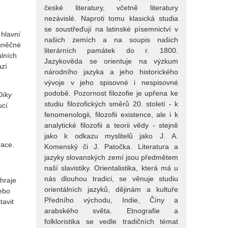
české literatury, včetně literatury
nezávislé. Naproti tomu klasická studia
se soustřeďují na latinské písemnictví v
 hlavní
našich zemích a na soupis našich
buněčné
literárních památek do r. 1800.
álních
Jazykověda se orientuje na výzkum
azí
národního jazyka a jeho historického
vývoje v jeho spisovné i nespisovné
podobě. Pozornost filozofie je upřena ke
Díky
studiu filozofických směrů 20. století - k
ucí
fenomenologii, filozofii existence, ale i k
analytické filozofii a teorii vědy - stejně
jako k odkazu myslitelů jako J. A.
race.
Komenský či J. Patočka. Literatura a
jazyky slovanských zemí jsou předmětem
naší slavistiky. Orientalistika, která má u
nás dlouhou tradici, se věnuje studiu
hraje
orientálních jazyků, dějinám a kultuře
nebo
Předního východu, Indie, Číny a
tavit
arabského světa. Etnografie a
folkloristika se vedle tradičních témat