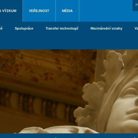
P
A VÝZKUM
VEŘEJNOST
MÉDIA
ně
Spolupráce
Transfer technologií
Mezinárodní vztahy
V