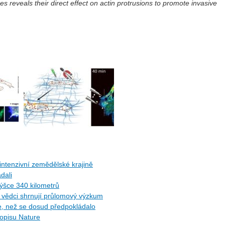
s reveals their direct effect on actin protrusions to promote invasive
ntenzivní zemědělské krajině
dali
ýšce 340 kilometrů
ů: vědci shrnují průlomový výzkum
ce, než se dosud předpokládalo
sopisu Nature