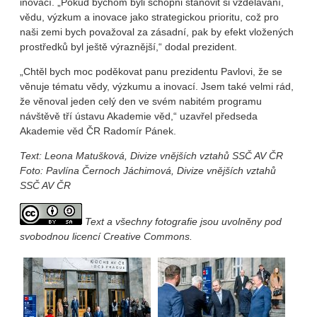
inovací. „Pokud bychom byli schopni stanovit si vzdělávání,
vědu, výzkum a inovace jako strategickou prioritu, což pro
naši zemi bych považoval za zásadní, pak by efekt vložených
prostředků byl ještě výraznější,“ dodal prezident.
„Chtěl bych moc poděkovat panu prezidentu Pavlovi, že se
věnuje tématu vědy, výzkumu a inovací. Jsem také velmi rád,
že věnoval jeden celý den ve svém nabitém programu
návštěvě tří ústavu Akademie věd,“ uzavřel předseda
Akademie věd ČR Radomír Pánek.
Text: Leona Matušková, Divize vnějších vztahů SSČ AV ČR
Foto: Pavlína Černoch Jáchimová, Divize vnějších vztahů
SSČ AV ČR
Text a všechny fotografie jsou uvolněny pod
svobodnou licencí Creative Commons.