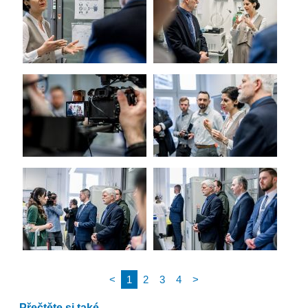
<
1
2
3
4
>
Přečtěte si také