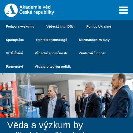
Podpora výzkumu
Vědecký titul DSc.
Pomoc Ukrajině
Spolupráce
Transfer technologií
Mezinárodní vztahy
Vzdělávání
Vědecké společnosti
Znalecká činnost
Partnerství
Věda pro tvorbu politik
Věda a výzkum by