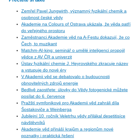
Zemřel Pavel Jungwirth, významný fyzikální chemik a
osobnost české vědy
Akademie na Colours of Ostrava ukázala, že věda patří
do veřejného prostoru
Zaměstnanci Akademie věd na A-Festu dokazují, že co
Čech, to muzikant
Matchm-AI-king: seminář o umělé inteligenci propojil
vědce z AV ČR a univerzit
Ústav fyzikální chemie J. Heyrovského zkracuje název
a vstupuje do nové éry
V Akademii věd se debatovalo o budoucnosti
obnovitelných zdrojů energie
Bedlivě zaostřete: úlovky do Vědy fotogenické můžete
posílat do 6. července
Pražští symfonikové pro Akademii věd zahráli díla
Šostakoviče a Weinberga
Jubilejní 10. ročník Veletrhu vědy přilákal desetitisíce
návštěvníků
Akademie věd přináší krajům a regionům nové
poznatky i praktická řešení