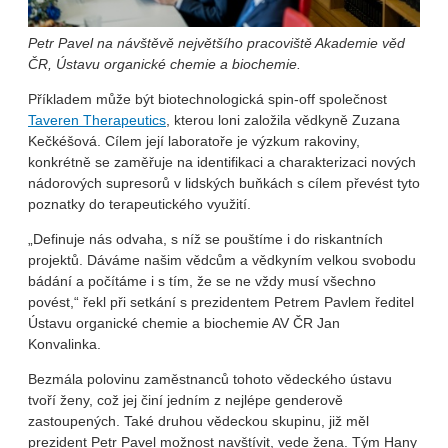
Petr Pavel na návštěvě největšího pracoviště Akademie věd
ČR, Ústavu organické chemie a biochemie.
Příkladem může být biotechnologická spin-off společnost
Taveren Therapeutics
, kterou loni založila vědkyně Zuzana
Kečkéšová. Cílem její laboratoře je výzkum rakoviny,
konkrétně se zaměřuje na identifikaci a charakterizaci nových
nádorových supresorů v lidských buňkách s cílem převést tyto
poznatky do terapeutického využití.
„Definuje nás odvaha, s níž se pouštíme i do riskantních
projektů. Dáváme našim vědcům a vědkyním velkou svobodu
bádání a počítáme i s tím, že se ne vždy musí všechno
povést,“ řekl při setkání s prezidentem Petrem Pavlem ředitel
Ústavu organické chemie a biochemie AV ČR Jan
Konvalinka.
Bezmála polovinu zaměstnanců tohoto vědeckého ústavu
tvoří ženy, což jej činí jedním z nejlépe genderově
zastoupených. Také druhou vědeckou skupinu, již měl
prezident Petr Pavel možnost navštívit, vede žena. Tým Hany