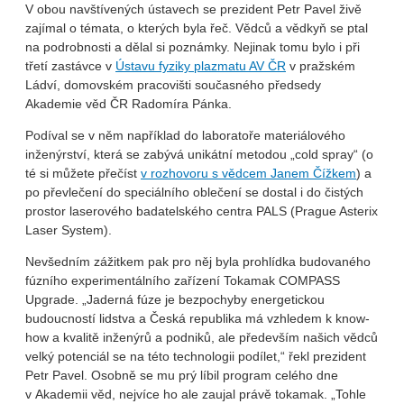
V obou navštívených ústavech se prezident Petr Pavel živě
zajímal o témata, o kterých byla řeč. Vědců a vědkyň se ptal
na podrobnosti a dělal si poznámky. Nejinak tomu bylo i při
třetí zastávce v
Ústavu fyziky plazmatu AV ČR
v pražském
Ládví, domovském pracovišti současného předsedy
Akademie věd ČR Radomíra Pánka.
Podíval se v něm například do laboratoře materiálového
inženýrství, která se zabývá unikátní metodou „cold spray“ (o
té si můžete přečíst
v rozhovoru s vědcem Janem Čížkem
) a
po převlečení do speciálního oblečení se dostal i do čistých
prostor laserového badatelského centra PALS (Prague Asterix
Laser System).
Nevšedním zážitkem pak pro něj byla prohlídka budovaného
fúzního experimentálního zařízení Tokamak COMPASS
Upgrade. „Jaderná fúze je bezpochyby energetickou
budoucností lidstva a Česká republika má vzhledem k know-
how a kvalitě inženýrů a podniků, ale především našich vědců
velký potenciál se na této technologii podílet,“ řekl prezident
Petr Pavel. Osobně se mu prý líbil program celého dne
v Akademii věd, nejvíce ho ale zaujal právě tokamak. „Tohle