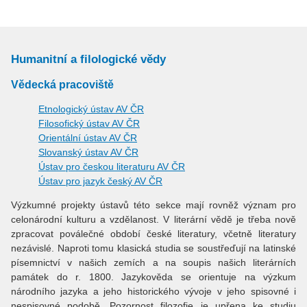
Humanitní a filologické vědy
Vědecká pracoviště
Etnologický ústav AV ČR
Filosofický ústav AV ČR
Orientální ústav AV ČR
Slovanský ústav AV ČR
Ústav pro českou literaturu AV ČR
Ústav pro jazyk český AV ČR
Výzkumné projekty ústavů této sekce mají rovněž význam pro
celonárodní kulturu a vzdělanost. V literární vědě je třeba nově
zpracovat poválečné období české literatury, včetně literatury
nezávislé. Naproti tomu klasická studia se soustřeďují na latinské
písemnictví v našich zemích a na soupis našich literárních
památek do r. 1800. Jazykověda se orientuje na výzkum
národního jazyka a jeho historického vývoje v jeho spisovné i
nespisovné podobě. Pozornost filozofie je upřena ke studiu