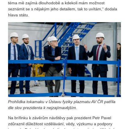
téma mě zajímá dlouhodobě a kdekoli mám možnost
seznámit se s nějakým jeho detailem, tak to uvítám,“ dodala
hlava státu.
Prohlídka tokamaku v Ústavu fyziky plazmatu AV ČR patřila
dle slov prezidenta k nejzajímavějším.
Na brífinku k závěrům návštěvy pak prezident Petr Pavel
zdůraznil důležitost vzdělávání, vědy, výzkumu a podpory