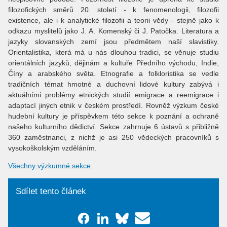
filozofických směrů 20. století - k fenomenologii, filozofii
existence, ale i k analytické filozofii a teorii vědy - stejně jako k
odkazu myslitelů jako J. A. Komenský či J. Patočka. Literatura a
jazyky slovanských zemí jsou předmětem naší slavistiky.
Orientalistika, která má u nás dlouhou tradici, se věnuje studiu
orientálních jazyků, dějinám a kultuře Předního východu, Indie,
Číny a arabského světa. Etnografie a folkloristika se vedle
tradičních témat hmotné a duchovní lidové kultury zabývá i
aktuálními problémy etnických studií emigrace a reemigrace i
adaptací jiných etnik v českém prostředí. Rovněž výzkum české
hudební kultury je příspěvkem této sekce k poznání a ochraně
našeho kulturního dědictví. Sekce zahrnuje 6 ústavů s přibližně
360 zaměstnanci, z nichž je asi 250 vědeckých pracovníků s
vysokoškolským vzděláním.
Všechny výzkumné sekce
Sdílet tento článek