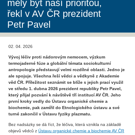
měly být naší prioritou,
řekl v AV ČR prezident
Petr Pavel
02. 04. 2026
Vývoj léčiv proti nádorovým nemocem, výzkum
termojaderné fúze a globální témata sociokulturní
antropologie představují velmi rozdílné oblasti. Jedno je
ale spojuje. Všechna řeší vědci a vědkyně z Akademie
věd ČR. Příležitost seznámit se blíže s jejich prací využil
ve středu 1. dubna 2026 prezident republiky Petr Pavel,
který přijal pozvání k návštěvě tří institucí AV ČR. Jeho
první kroky vedly do Ústavu organické chemie a
biochemie, pak zamířil do Etnologického ústavu a své
turné zakončil v Ústavu fyziky plazmatu.
Bez nadsázky se dá říct, že léčiva, která vznikla na základě
objevů vědců z
Ústavu organické chemie a biochemie AV ČR