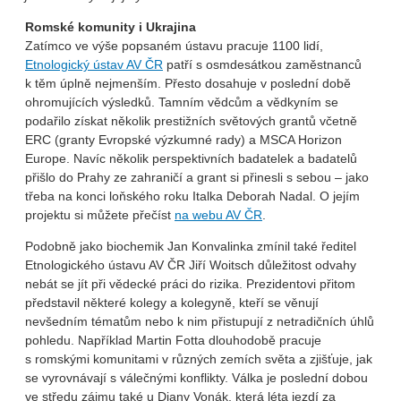
Romské komunity i Ukrajina
Zatímco ve výše popsaném ústavu pracuje 1100 lidí,
Etnologický ústav AV ČR
patří s osmdesátkou zaměstnanců
k těm úplně nejmenším. Přesto dosahuje v poslední době
ohromujících výsledků. Tamním vědcům a vědkyním se
podařilo získat několik prestižních světových grantů včetně
ERC (granty Evropské výzkumné rady) a MSCA Horizon
Europe. Navíc několik perspektivních badatelek a badatelů
přišlo do Prahy ze zahraničí a grant si přinesli s sebou – jako
třeba na konci loňského roku Italka Deborah Nadal. O jejím
projektu si můžete přečíst
na webu AV ČR
.
Podobně jako biochemik Jan Konvalinka zmínil také ředitel
Etnologického ústavu AV ČR Jiří Woitsch důležitost odvahy
nebát se jít při vědecké práci do rizika. Prezidentovi přitom
představil některé kolegy a kolegyně, kteří se věnují
nevšedním tématům nebo k nim přistupují z netradičních úhlů
pohledu. Například Martin Fotta dlouhodobě pracuje
s romskými komunitami v různých zemích světa a zjišťuje, jak
se vyrovnávají s válečnými konflikty. Válka je poslední dobou
ve středu zájmu také u Diany Vonák, která léta jezdí za