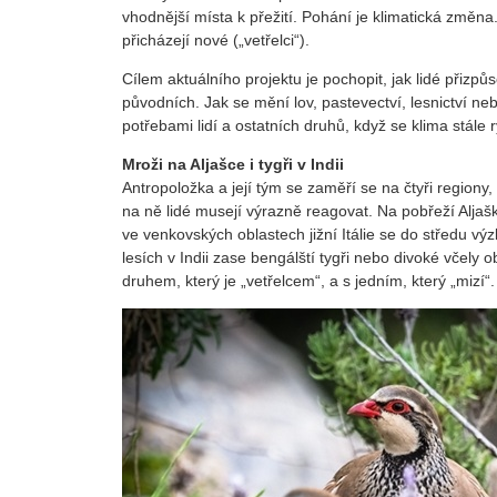
vhodnější místa k přežití. Pohání je klimatická změna.
přicházejí nové („vetřelci“).
Cílem aktuálního projektu je pochopit, jak lidé přizp
původních. Jak se mění lov, pastevectví, lesnictví neb
potřebami lidí a ostatních druhů, když se klima stále
Mroži na Aljašce i tygři v Indii
Antropoložka a její tým se zaměří se na čtyři region
na ně lidé musejí výrazně reagovat. Na pobřeží Aljaš
ve venkovských oblastech jižní Itálie se do středu 
lesích v Indii zase bengálští tygři nebo divoké včely o
druhem, který je „vetřelcem“, a s jedním, který „mizí“.