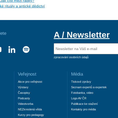
 Jak číst mezi řádky?
 rituály a antické dědictví
A / Newsletter
ete
zpracování osobních údajů
Veřejnost
Média
Akce pro veřejnost
Tiskové zprávy
Výstavy
Seznam expertů a expertek
Časopisy
Fotobanka, video
Podcasty
Logo AV ČR
Videotvorba
Publikace ke stažení
NEZkreslená věda
Kontakty pro média
Kurzy pro pedagogy