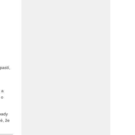
pastí,
 a
 o
opady
né, že