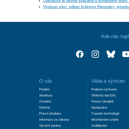
Literatura je pevně svázána s kontextem doby.
Výzkum vůní: odkaz královny Kleopatry, egyptské
Kde nás najd
O nás
Věda a výzkum
Poslání
Podpora výzkumu
Struktura
Vědecký titul DSc.
Ocenění
Pomoc Ukrajině
Historie
Spolupráce
Právní předpisy
Transfer technologií
Informace ze zákona
Mezinárodní vztahy
Výroční zpráva
Vzdělávání