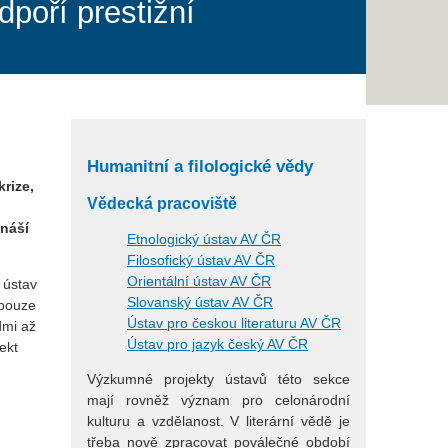
dpoří prestižní
Humanitní a filologické vědy
krize,
Vědecká pracoviště
náší
Etnologický ústav AV ČR
Filosofický ústav AV ČR
Orientální ústav AV ČR
 ústav
Slovanský ústav AV ČR
 pouze
Ústav pro českou literaturu AV ČR
dmi až
Ústav pro jazyk český AV ČR
ekt
Výzkumné projekty ústavů této sekce
mají rovněž význam pro celonárodní
kulturu a vzdělanost. V literární vědě je
třeba nově zpracovat poválečné období