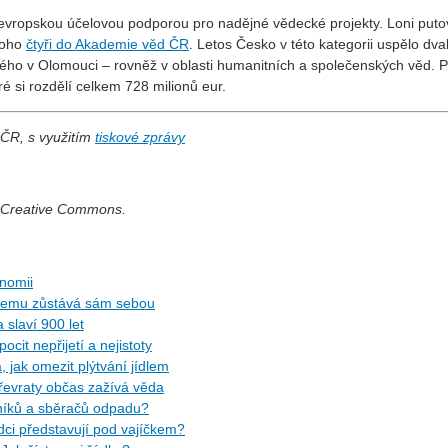
 evropskou účelovou podporou pro nadějné vědecké projekty. Loni puto
toho
čtyři do Akademie věd ČR
. Letos Česko v této kategorii uspělo dva
kého v Olomouci – rovněž v oblasti humanitních a společenských věd. P
ré si rozdělí celkem 728 milionů eur.
 ČR, s využitím
tiskové zprávy
í Creative Commons.
nomii
 všemu zůstává sám sebou
 slaví 900 let
pocit nepřijetí a nejistoty
, jak omezit plýtvání jídlem
převraty občas zažívá věda
ělníků a sběračů odpadu?
ci představují pod vajíčkem?