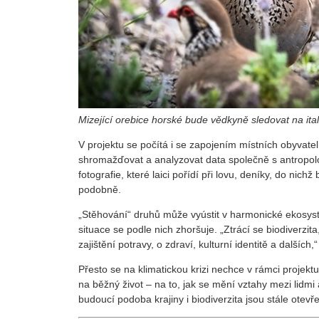
Mizející orebice horské bude vědkyně sledovat na it
V projektu se počítá i se zapojením místních obyvatel
shromažďovat a analyzovat data společně s antropolog
fotografie, které laici pořídí při lovu, deníky, do nic
podobně.
„Stěhování“ druhů může vyústit v harmonické ekosysté
situace se podle nich zhoršuje. „Ztrácí se biodiverzita
zajištění potravy, o zdraví, kulturní identitě a dalších
Přesto se na klimatickou krizi nechce v rámci projekt
na běžný život – na to, jak se mění vztahy mezi lidmi
budoucí podoba krajiny i biodiverzita jsou stále otev