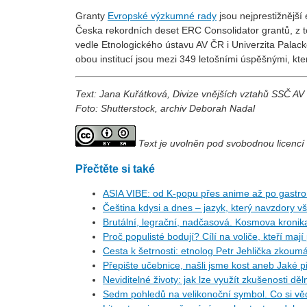
Granty
Evropské výzkumné rady
jsou nejprestižnější
Česka rekordních deset ERC Consolidator grantů, z 
vedle Etnologického ústavu AV ČR i Univerzita Palac
obou institucí jsou mezi 349 letošními úspěšnými, kte
Text: Jana Kuřátková, Divize vnějších vztahů SSČ AV
Foto: Shutterstock, archiv Deborah Nadal
Text je uvolněn pod svobodnou licenc
Přečtěte si také
ASIA VIBE: od K-popu přes anime až po gastro
Čeština kdysi a dnes – jazyk, který navzdory
Brutální, legrační, nadčasová. Kosmova kronika
Proč populisté bodují? Cílí na voliče, kteří mají 
Cesta k šetrnosti: etnolog Petr Jehlička zkoumá
Přepište učebnice, našli jsme kost aneb Jaké 
Neviditelné životy: jak lze využít zkušenosti d
Sedm pohledů na velikonoční symbol. Co si věd