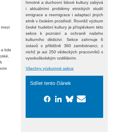
hmotné a duchovní lidové kultury zabývá
i aktuálními problémy etnických studií
emigrace a reemigrace i adaptací jiných
etnik v českém prostředí. Rovněž výzkum
české hudební kultury je příspěvkem této
a mezi
sekce k poznání a ochraně našeho
kulturního dědictví. Sekce zahrnuje 6
ústavů s přibližně 360 zaměstnanci, z
 a kde
nichž je asi 250 vědeckých pracovníků s
pské,
vysokoškolským vzděláním.
ch
Všechny výzkumné sekce
dním
Sdílet tento článek