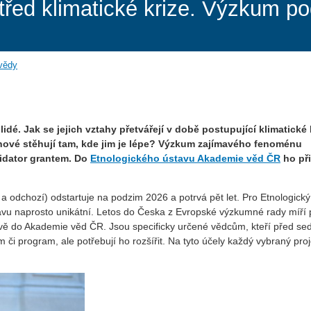
třed klimatické krize. Výzkum po
 vědy
 lidé. Jak se jejich vztahy přetvářejí v době postupující klimatické 
hové stěhují tam, kde jim je lépe? Výzkum zajímavého fenoménu
idator grantem. Do
Etnologického ústavu Akademie věd ČR
ho při
a odchozí) odstartuje na podzim 2026 a potrvá pět let. Pro Etnologický
ústavu naprosto unikátní. Letos do Česka z Evropské výzkumné rady míří
rávě do Akademie věd ČR. Jsou specificky určené vědcům, kteří před se
tým či program, ale potřebují ho rozšířit. Na tyto účely každý vybraný proj