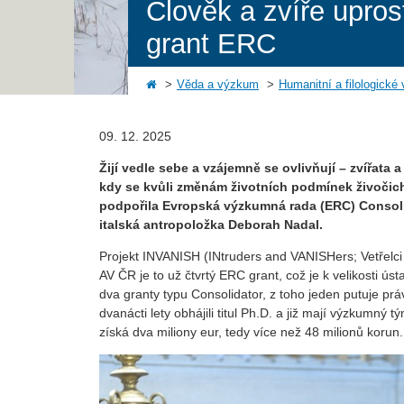
Člověk a zvíře upros
grant ERC
Věda a výzkum
Humanitní a filologické
09. 12. 2025
Žijí vedle sebe a vzájemně se ovlivňují – zvířata a
kdy se kvůli změnám životních podmínek živočic
podpořila Evropská výzkumná rada (ERC) Consol
italská antropoložka Deborah Nadal.
Projekt INVANISH (INtruders and VANISHers; Vetřelci 
AV ČR je to už čtvrtý ERC grant, což je k velikosti 
dva granty typu Consolidator, z toho jeden putuje p
dvanácti lety obhájili titul Ph.D. a již mají výzkumný 
získá dva miliony eur, tedy více než 48 milionů korun.