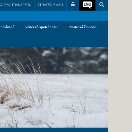
ORTÁL TRANSFERU
STRATEGIE AV21
zdělávání
Vědecké společnosti
Znalecká činnost