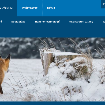
P
A VÝZKUM
VEŘEJNOST
MÉDIA
ně
Spolupráce
Transfer technologií
Mezinárodní vztahy
V