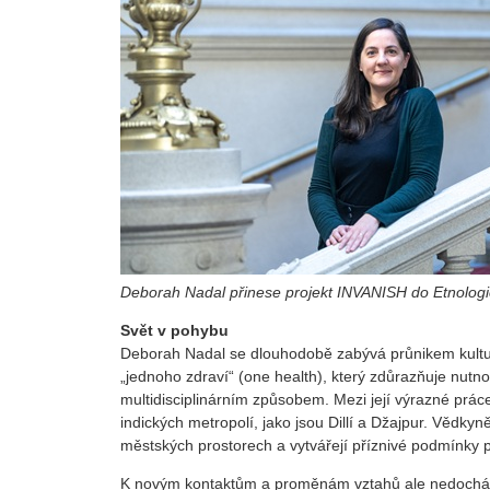
Deborah Nadal přinese projekt INVANISH do Etnolog
Svět v pohybu
Deborah Nadal se dlouhodobě zabývá průnikem kultury,
„jednoho zdraví“ (one health), který zdůrazňuje nutn
multidisciplinárním způsobem. Mezi její výrazné prác
indických metropolí, jako jsou Dillí a Džajpur. Vědkyně
městských prostorech a vytvářejí příznivé podmínky p
K novým kontaktům a proměnám vztahů ale nedochází je