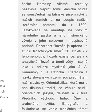
české literatury, včetně literatury
nezávislé. Naproti tomu klasická studia
se soustřeďují na latinské písemnictví v
našich zemích a na soupis našich
literárních památek do r. 1800.
Jazykověda se orientuje na výzkum
národního jazyka a jeho historického
vývoje v jeho spisovné i nespisovné
podobě. Pozornost filozofie je upřena ke
studiu filozofických směrů 20. století - k
fenomenologii, filozofii existence, ale i k
analytické filozofii a teorii vědy - stejně
jako k odkazu myslitelů jako J. A.
Komenský či J. Patočka. Literatura a
jazyky slovanských zemí jsou předmětem
pem
naší slavistiky. Orientalistika, která má u
ým a
nás dlouhou tradici, se věnuje studiu
cích
orientálních jazyků, dějinám a kultuře
aktu v
Předního východu, Indie, Číny a
arabského světa. Etnografie a
folkloristika se vedle tradičních témat
dá