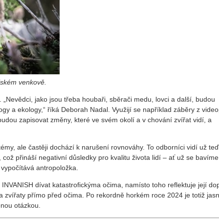
alském venkově.
. „Nevědci, jako jsou třeba houbaři, sběrači medu, lovci a další, budou
y a ekology,“ říká Deborah Nadal. Využijí se například záběry z video
hž budou zapisovat změny, které ve svém okolí a v chování zvířat vidí, a
my, ale častěji dochází k narušení rovnováhy. To odborníci vidí už teď
, což přináší negativní důsledky pro kvalitu života lidí – ať už se bavíme
,“ vypočítává antropoložka.
u INVANISH dívat katastrofickýma očima, namísto toho reflektuje její d
 a zvířaty přímo před očima. Po rekordně horkém roce 2024 je totiž jas
řenou otázkou.