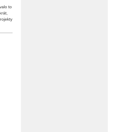
valo to
krát,
rojekty