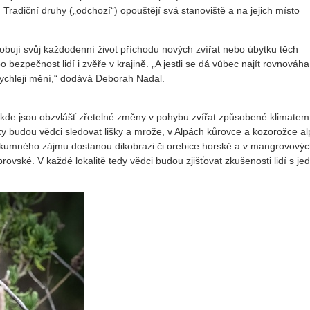
 Tradiční druhy („odchozí“) opouštějí svá stanoviště a na jejich místo
ůsobují svůj každodenní život příchodu nových zvířat nebo úbytku těch
o bezpečnost lidí i zvěře v krajině. „A jestli se dá vůbec najít rovnováh
 rychleji mění,“ dodává Deborah Nadal.
y, kde jsou obzvlášť zřetelné změny v pohybu zvířat způsobené klimatem
ky budou vědci sledovat lišky a mrože, v Alpách kůrovce a kozorožce al
výzkumného zájmu dostanou dikobrazi či orebice horské a v mangrovový
brovské. V každé lokalitě tedy vědci budou zjišťovat zkušenosti lidí s je