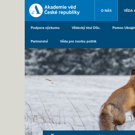
O NÁS
VĚDA 
Podpora výzkumu
Vědecký titul DSc.
Pomoc Ukraji
Partnerství
Věda pro tvorbu politik