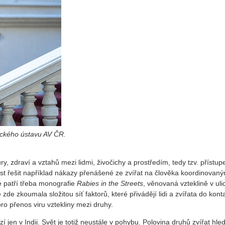
ického ústavu AV ČR.
 zdraví a vztahů mezi lidmi, živočichy a prostředím, tedy tzv. přístu
ost řešit například nákazy přenášené ze zvířat na člověka koordinovan
e patří třeba monografie
Rabies in the Streets
, věnovaná vzteklině v uli
 zde zkoumala složitou síť faktorů, které přivádějí lidi a zvířata do kont
ro přenos viru vztekliny mezi druhy.
n v Indii. Svět je totiž neustále v pohybu. Polovina druhů zvířat hle