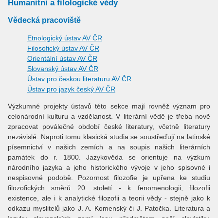
Humanitní a filologické vědy
Vědecká pracoviště
Etnologický ústav AV ČR
Filosofický ústav AV ČR
Orientální ústav AV ČR
Slovanský ústav AV ČR
Ústav pro českou literaturu AV ČR
Ústav pro jazyk český AV ČR
Výzkumné projekty ústavů této sekce mají rovněž význam pro
celonárodní kulturu a vzdělanost. V literární vědě je třeba nově
zpracovat poválečné období české literatury, včetně literatury
nezávislé. Naproti tomu klasická studia se soustřeďují na latinské
písemnictví v našich zemích a na soupis našich literárních
památek do r. 1800. Jazykověda se orientuje na výzkum
národního jazyka a jeho historického vývoje v jeho spisovné i
nespisovné podobě. Pozornost filozofie je upřena ke studiu
filozofických směrů 20. století - k fenomenologii, filozofii
existence, ale i k analytické filozofii a teorii vědy - stejně jako k
odkazu myslitelů jako J. A. Komenský či J. Patočka. Literatura a