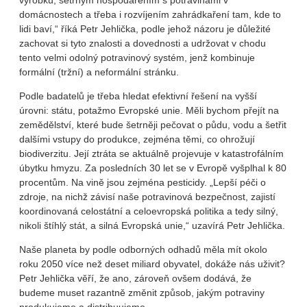
výrobků, šetrným hospodařením s potravinami v
domácnostech a třeba i rozvíjením zahrádkaření tam, kde to
lidi baví,“ říká Petr Jehlička, podle jehož názoru je důležité
zachovat si tyto znalosti a dovednosti a udržovat v chodu
tento velmi odolný potravinový systém, jenž kombinuje
formální (tržní) a neformální stránku.
Podle badatelů je třeba hledat efektivní řešení na vyšší
úrovni: státu, potažmo Evropské unie. Měli bychom přejít na
zemědělství, které bude šetrněji pečovat o půdu, vodu a šetřit
dalšími vstupy do produkce, zejména těmi, co ohrožují
biodiverzitu. Její ztráta se aktuálně projevuje v katastrofálním
úbytku hmyzu. Za posledních 30 let se v Evropě vyšplhal k 80
procentům. Na vině jsou zejména pesticidy. „Lepší péči o
zdroje, na nichž závisí naše potravinová bezpečnost, zajistí
koordinovaná celostátní a celoevropská politika a tedy silný,
nikoli štíhlý stát, a silná Evropská unie,“ uzavírá Petr Jehlička.
Naše planeta by podle odborných odhadů měla mít okolo
roku 2050 více než deset miliard obyvatel, dokáže nás uživit?
Petr Jehlička věří, že ano, zároveň ovšem dodává, že
budeme muset razantně změnit způsob, jakým potraviny