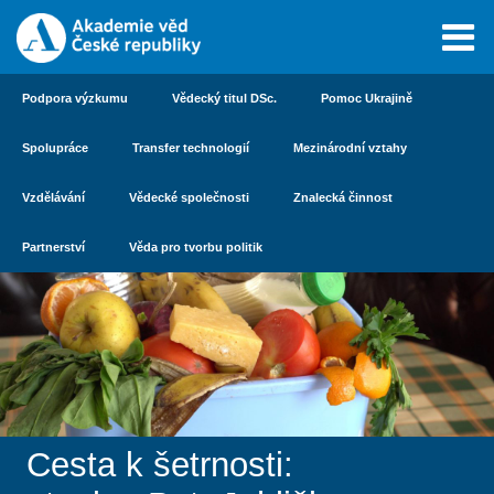
Podpora výzkumu
Vědecký titul DSc.
Pomoc Ukrajině
Spolupráce
Transfer technologií
Mezinárodní vztahy
Vzdělávání
Vědecké společnosti
Znalecká činnost
Partnerství
Věda pro tvorbu politik
Cesta k šetrnosti: