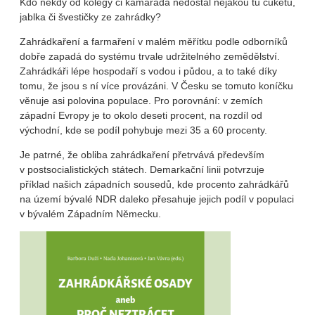
Kdo někdy od kolegy či kamaráda nedostal nějakou tu cuketu,
jablka či švestičky ze zahrádky?
Zahrádkaření a farmaření v malém měřítku podle odborníků
dobře zapadá do systému trvale udržitelného zemědělství.
Zahrádkáři lépe hospodaří s vodou i půdou, a to také díky
tomu, že jsou s ní více provázáni. V Česku se tomuto koníčku
věnuje asi polovina populace. Pro porovnání: v zemích
západní Evropy je to okolo deseti procent, na rozdíl od
východní, kde se podíl pohybuje mezi 35 a 60 procenty.
Je patrné, že obliba zahrádkaření přetrvává především
v postsocialistických státech. Demarkační linii potvrzuje
příklad našich západních sousedů, kde procento zahrádkářů
na území bývalé NDR daleko přesahuje jejich podíl v populaci
v bývalém Západním Německu.