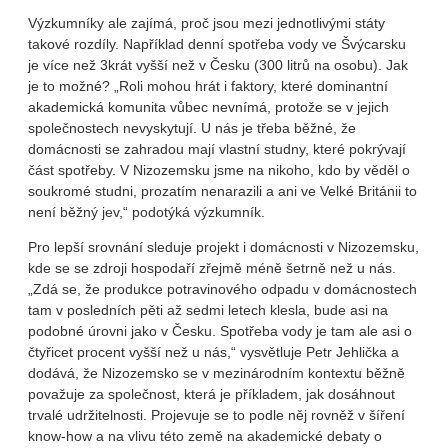
Výzkumníky ale zajímá, proč jsou mezi jednotlivými státy
takové rozdíly. Například denní spotřeba vody ve Švýcarsku
je více než 3krát vyšší než v Česku (300 litrů na osobu). Jak
je to možné? „Roli mohou hrát i faktory, které dominantní
akademická komunita vůbec nevnímá, protože se v jejich
společnostech nevyskytují. U nás je třeba běžné, že
domácnosti se zahradou mají vlastní studny, které pokrývají
část spotřeby. V Nizozemsku jsme na nikoho, kdo by věděl o
soukromé studni, prozatím nenarazili a ani ve Velké Británii to
není běžný jev,“ podotýká výzkumník.
Pro lepší srovnání sleduje projekt i domácnosti v Nizozemsku,
kde se se zdroji hospodaří zřejmě méně šetrně než u nás.
„Zdá se, že produkce potravinového odpadu v domácnostech
tam v posledních pěti až sedmi letech klesla, bude asi na
podobné úrovni jako v Česku. Spotřeba vody je tam ale asi o
čtyřicet procent vyšší než u nás,“ vysvětluje Petr Jehlička a
dodává, že Nizozemsko se v mezinárodním kontextu běžně
považuje za společnost, která je příkladem, jak dosáhnout
trvalé udržitelnosti. Projevuje se to podle něj rovněž v šíření
know-how a na vlivu této země na akademické debaty o