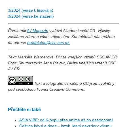
3/2024 (verze k listování)
3/2024 (verze ke stažení)
Čtvrtletník
A / Magazín
vydává Akademie věd ČR. Výtisky
zasíláme zdarma všem zájemcům. Kontaktovat nás můžete
na adrese
predplatne@ssc.cas.cz
.
Text: Markéta Wernerová, Divize vnějších vztahů SSČ AV ČR
Foto: Shutterstock; Jana Plavec, Divize vnějších vztahů SSČ
AV ČR
Text a fotografie označené CC jsou uvolněny
pod svobodnou licencí Creative Commons.
Přečtěte si také
ASIA VIBE: od K-popu přes anime až po gastronomii
Čeština kdysi a dnes – jazyk, který navzdory všemu