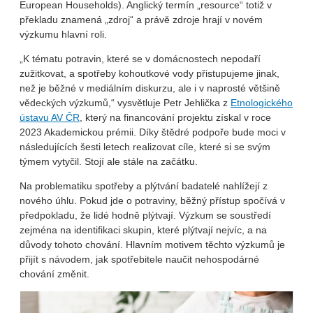
European Households). Anglický termín „resource“ totiž v
překladu znamená „zdroj“ a právě zdroje hrají v novém
výzkumu hlavní roli.
„K tématu potravin, které se v domácnostech nepodaří
zužitkovat, a spotřeby kohoutkové vody přistupujeme jinak,
než je běžné v mediálním diskurzu, ale i v naprosté většině
vědeckých výzkumů,“ vysvětluje Petr Jehlička z
Etnologického
ústavu AV ČR
, který na financování projektu získal v roce
2023 Akademickou prémii. Díky štědré podpoře bude moci v
následujících šesti letech realizovat cíle, které si se svým
týmem vytyčil. Stojí ale stále na začátku.
Na problematiku spotřeby a plýtvání badatelé nahlížejí z
nového úhlu. Pokud jde o potraviny, běžný přístup spočívá v
předpokladu, že lidé hodně plýtvají. Výzkum se soustředí
zejména na identifikaci skupin, které plýtvají nejvíc, a na
důvody tohoto chování. Hlavním motivem těchto výzkumů je
přijít s návodem, jak spotřebitele naučit nehospodárné
chování změnit.