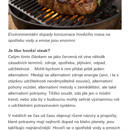
Environmentální dopady konzumace hovězího masa na
spotřebu vody a emise jsou enormní.
Je libo hovězí steak?
Celým tímto článkem se jako červená nit vine několik
zásadních termínů: zdroje, spotřeba, plýtvání, odpad,
udržitelnost… Mohli bychom k nim přidat ještě jeden:
alternativní. Hledají se alternativní zdroje energie (ano, i ta s
otázkou udržitelnosti neodmyslitelně souvisí), alternativní
pohony vozidel, alternativní metody v zemědělství, ale také
alternativní potraviny. Těžko soudit, zda jde jen o módní
trend, nebo zda by v budoucnu mohly sehrát významnou roli
v udržitelném potravinovém systému.
V médiích se čas od času objevují různé názory a propočty,
které potraviny mají nejhorší dopad na blaho planety, jsou
takříkajíc nejnáročnější. Hovoří se o spotřebě vody a emisích