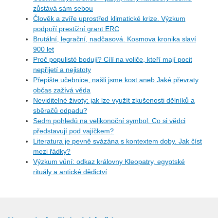
zůstává sám sebou
Člověk a zvíře uprostřed klimatické krize. Výzkum
podpoří prestižní grant ERC
Brutální, legrační, nadčasová. Kosmova kronika slaví
900 let
Proč populisté bodují? Cílí na voliče, kteří mají pocit
nepřijetí a nejistoty
Přepište učebnice, našli jsme kost aneb Jaké převraty
občas zažívá věda
Neviditelné životy: jak lze využít zkušenosti dělníků a
sběračů odpadu?
Sedm pohledů na velikonoční symbol. Co si vědci
představují pod vajíčkem?
Literatura je pevně svázána s kontextem doby. Jak číst
mezi řádky?
Výzkum vůní: odkaz královny Kleopatry, egyptské
rituály a antické dědictví