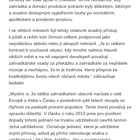
zahrádka a domácí produkce potravin byly důležitým, běžným
a snadno dostupným vyjádřením touhy po normálním,
apolitickém a privátním prostoru.
I ve větších městech byl tehdy relativně snadný přístup
k půdě a režim tuto činnost celkem podporoval jako
nepolitickou aktivitu nebo jí alespoň nebránil. „Je to celkem
kontrast k současné situaci, kdy mnohé radnice hlavně
větších měst a na ně napojení developeři považují
zahrádkářské osady za překážku a zahrádkáře za nepřátele
rozvoje a nechápou, že to je hodnota, která přispívá ke
kvalitnějšímu životu všech občanů města,“ zdůrazňuje
badatel.
„Myslím si, že obliba zahrádkaření obecně narůstá v celé
Evropě a třeba v Česku v posledních pěti letech stoupla ze
čtyřiceti na padesát procent populace. Tento trend považuji za
opravdu důležitý. V článku z roku 2013 jsme pro pozitivní
dopady tohoto jednání na trvalou udržitelnost navrhli termín
‚tichá udržitelnost‘. Označuje jednání, které je udržitelné
svými přínosy, ačkoli jej přímo nemotivuje snaha o
udržitelnost,“ říká Petr Jehlička. Jde o neaktivistické,