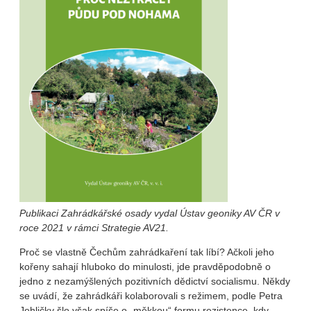
Publikaci Zahrádkářské osady vydal Ústav geoniky AV ČR v
roce 2021 v rámci Strategie AV21.
Proč se vlastně Čechům zahrádkaření tak líbí? Ačkoli jeho
kořeny sahají hluboko do minulosti, jde pravděpodobně o
jedno z nezamýšlených pozitivních dědictví socialismu. Někdy
se uvádí, že zahrádkáři kolaborovali s režimem, podle Petra
Jehličky šlo však spíše o „měkkou“ formu rezistence, kdy