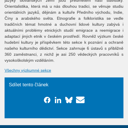
jazyky slovanských zemí jsou předmětem naší slavistiky.
Orientalistika, která má u nás dlouhou tradici, se věnuje studiu
orientálních jazyků, dějinám a kultuře Předního východu, Indie,
Číny a arabského světa. Etnografie a folkloristika se vedle
tradičních témat hmotné a duchovní lidové kultury zabývá i
aktuálními problémy etnických studií emigrace a reemigrace i
adaptací jiných etnik v českém prostředí. Rovněž výzkum české
hudební kultury je příspěvkem této sekce k poznání a ochraně
našeho kulturního dědictví. Sekce zahrnuje 6 ústavů s přibližně
360 zaměstnanci, z nichž je asi 250 vědeckých pracovníků s
vysokoškolským vzděláním.
Všechny výzkumné sekce
Sdílet tento článek