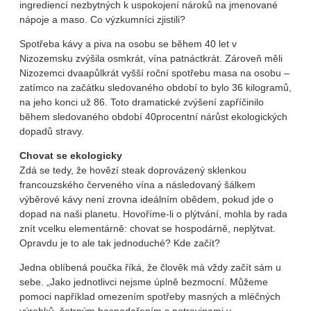
ingrediencí nezbytných k uspokojení nároků na jmenované
nápoje a maso. Co výzkumníci zjistili?
Spotřeba kávy a piva na osobu se během 40 let v
Nizozemsku zvýšila osmkrát, vína patnáctkrát. Zároveň měli
Nizozemci dvaapůlkrát vyšší roční spotřebu masa na osobu –
zatímco na začátku sledovaného období to bylo 36 kilogramů,
na jeho konci už 86. Toto dramatické zvýšení zapříčinilo
během sledovaného období 40procentní nárůst ekologických
dopadů stravy.
Chovat se ekologicky
Zdá se tedy, že hovězí steak doprovázený sklenkou
francouzského červeného vína a následovaný šálkem
výběrové kávy není zrovna ideálním obědem, pokud jde o
dopad na naši planetu. Hovoříme-li o plýtvání, mohla by rada
znít vcelku elementárně: chovat se hospodárně, neplýtvat.
Opravdu je to ale tak jednoduché? Kde začít?
Jedna oblíbená poučka říká, že člověk má vždy začít sám u
sebe. „Jako jednotlivci nejsme úplně bezmocní. Můžeme
pomoci například omezením spotřeby masných a mléčných