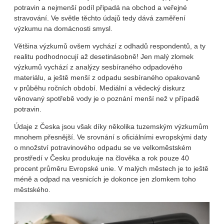
potravin a nejmenší podíl připadá na obchod a veřejné
stravování. Ve světle těchto údajů tedy dává zaměření
výzkumu na domácnosti smysl.
Většina výzkumů ovšem vychází z odhadů respondentů, a ty
realitu podhodnocují až desetinásobně! Jen malý zlomek
výzkumů vychází z analýzy sesbíraného odpadového
materiálu, a ještě menší z odpadu sesbíraného opakovaně
v průběhu ročních období. Mediální a vědecký diskurz
věnovaný spotřebě vody je o poznání menší než v případě
potravin.
Údaje z Česka jsou však díky několika tuzemským výzkumům
mnohem přesnější. Ve srovnání s oficiálními evropskými daty
o množství potravinového odpadu se ve velkoměstském
prostředí v Česku produkuje na člověka a rok pouze 40
procent průměru Evropské unie. V malých městech je to ještě
méně a odpad na vesnicích je dokonce jen zlomkem toho
městského.