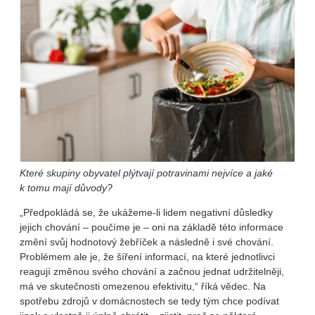
Které skupiny obyvatel plýtvají potravinami nejvíce a jaké
k tomu mají důvody?
„Předpokládá se, že ukážeme-li lidem negativní důsledky
jejich chování – poučíme je – oni na základě této informace
změní svůj hodnotový žebříček a následně i své chování.
Problémem ale je, že šíření informací, na které jednotlivci
reagují změnou svého chování a začnou jednat udržitelněji,
má ve skutečnosti omezenou efektivitu,“ říká vědec. Na
spotřebu zdrojů v domácnostech se tedy tým chce podívat