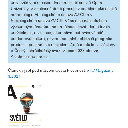
univerzitě v rakouském Innsbrucku či britské Open
University. V současné době pracuje v oddělení ekologické
antropologie Etnologického ústavu AV ČR a v
Sociologickém ústavu AV ČR. Věnuje se následujícím
výzkumným tématům: neformálnost, každodenní trvalá
udržitelnost, rezilience, alternativní potravinové sítě,
outdoorová kultura, environmentální politika či geografie
produkce poznání. Je nositelem Zlaté medaile za Zásluhy
o Český zahrádkářský svaz. V roce 2023 obdržel
Akademickou prémii.
Článek vyšel pod názvem Cesta k šetrnosti v
A / Magazínu
3/2024
.