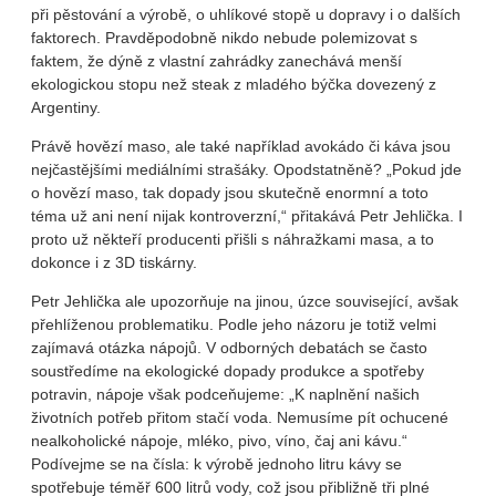
při pěstování a výrobě, o uhlíkové stopě u dopravy i o dalších
faktorech. Pravděpodobně nikdo nebude polemizovat s
faktem, že dýně z vlastní zahrádky zanechává menší
ekologickou stopu než steak z mladého býčka dovezený z
Argentiny.
Právě hovězí maso, ale také například avokádo či káva jsou
nejčastějšími mediálními strašáky. Opodstatněně? „Pokud jde
o hovězí maso, tak dopady jsou skutečně enormní a toto
téma už ani není nijak kontroverzní,“ přitakává Petr Jehlička. I
proto už někteří producenti přišli s náhražkami masa, a to
dokonce i z 3D tiskárny.
Petr Jehlička ale upozorňuje na jinou, úzce související, avšak
přehlíženou problematiku. Podle jeho názoru je totiž velmi
zajímavá otázka nápojů. V odborných debatách se často
soustředíme na ekologické dopady produkce a spotřeby
potravin, nápoje však podceňujeme: „K naplnění našich
životních potřeb přitom stačí voda. Nemusíme pít ochucené
nealkoholické nápoje, mléko, pivo, víno, čaj ani kávu.“
Podívejme se na čísla: k výrobě jednoho litru kávy se
spotřebuje téměř 600 litrů vody, což jsou přibližně tři plné