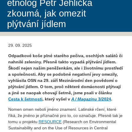
etnolog Petr Jehlička
zkoumá, jak omezit
plýtvání jídlem
29. 09. 2025
Odpadkové koše plné starého pečiva, oschlých salátů či
nahnilé zeleniny. Přesně takto vypadá plýtvání jídlem.
Škodí nejen našim peněženkám, ale i životnímu prostředí
a společnosti. Aby se podobné negativní jevy omezily,
vyhlásila OSN na 29. září Mezinárodní den povědomí o
plýtvání jídlem. O tom, proč některé domácnosti plýtvají
a jiné se naopak chovají šetrně, jsme psali v článku
Cesta k šetrnosti
, který vyšel v
A / Magazínu
3/2024
.
Nomen omen neboli jméno znamení. Latinské rčení, které
říká, že jméno je příznačné pro to, co označuje. Přesně tak je
tomu u projektu
RESOURCE
(Research on Environmental
Sustainability and on the Use of Resources in Central