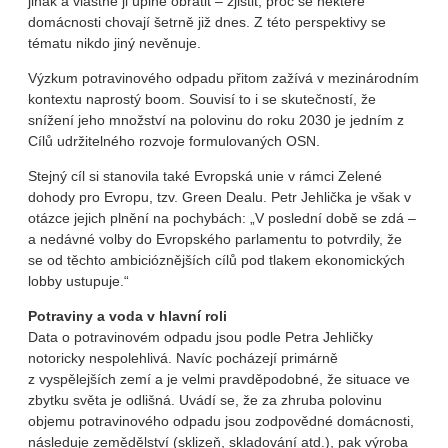
jinak a vlastně ji úplně obrátit – zjistit, proč se některé
domácnosti chovají šetrně již dnes. Z této perspektivy se
tématu nikdo jiný nevěnuje.
Výzkum potravinového odpadu přitom zažívá v mezinárodním
kontextu naprostý boom. Souvisí to i se skutečností, že
snížení jeho množství na polovinu do roku 2030 je jedním z
Cílů udržitelného rozvoje formulovaných OSN.
Stejný cíl si stanovila také Evropská unie v rámci Zelené
dohody pro Evropu, tzv. Green Dealu. Petr Jehlička je však v
otázce jejich plnění na pochybách: „V poslední době se zdá –
a nedávné volby do Evropského parlamentu to potvrdily, že
se od těchto ambicióznějších cílů pod tlakem ekonomických
lobby ustupuje.“
Potraviny a voda v hlavní roli
Data o potravinovém odpadu jsou podle Petra Jehličky
notoricky nespolehlivá. Navíc pocházejí primárně
z vyspělejších zemí a je velmi pravděpodobné, že situace ve
zbytku světa je odlišná. Uvádí se, že za zhruba polovinu
objemu potravinového odpadu jsou zodpovědné domácnosti,
následuje zemědělství (sklizeň, skladování atd.), pak výroba