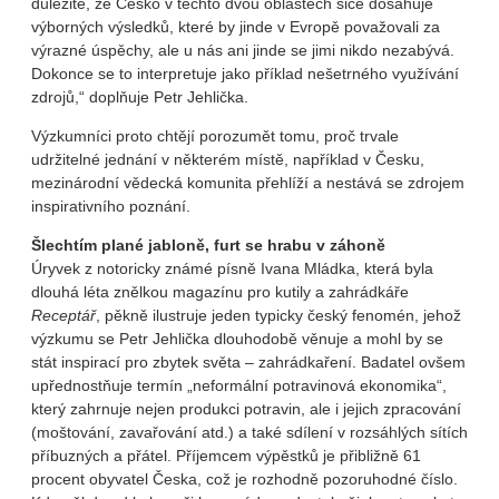
důležité, že Česko v těchto dvou oblastech sice dosahuje
výborných výsledků, které by jinde v Evropě považovali za
výrazné úspěchy, ale u nás ani jinde se jimi nikdo nezabývá.
Dokonce se to interpretuje jako příklad nešetrného využívání
zdrojů,“ doplňuje Petr Jehlička.
Výzkumníci proto chtějí porozumět tomu, proč trvale
udržitelné jednání v některém místě, například v Česku,
mezinárodní vědecká komunita přehlíží a nestává se zdrojem
inspirativního poznání.
Šlechtím plané jabloně, furt se hrabu v záhoně
Úryvek z notoricky známé písně Ivana Mládka, která byla
dlouhá léta znělkou magazínu pro kutily a zahrádkáře
Receptář
, pěkně ilustruje jeden typicky český fenomén, jehož
výzkumu se Petr Jehlička dlouhodobě věnuje a mohl by se
stát inspirací pro zbytek světa – zahrádkaření. Badatel ovšem
upřednostňuje termín „neformální potravinová ekonomika“,
který zahrnuje nejen produkci potravin, ale i jejich zpracování
(moštování, zavařování atd.) a také sdílení v rozsáhlých sítích
příbuzných a přátel. Příjemcem výpěstků je přibližně 61
procent obyvatel Česka, což je rozhodně pozoruhodné číslo.