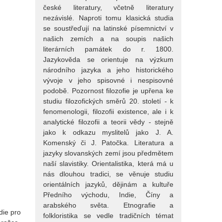
české literatury, včetně literatury
nezávislé. Naproti tomu klasická studia
se soustřeďují na latinské písemnictví v
našich zemích a na soupis našich
literárních památek do r. 1800.
Jazykověda se orientuje na výzkum
národního jazyka a jeho historického
vývoje v jeho spisovné i nespisovné
podobě. Pozornost filozofie je upřena ke
studiu filozofických směrů 20. století - k
fenomenologii, filozofii existence, ale i k
analytické filozofii a teorii vědy - stejně
jako k odkazu myslitelů jako J. A.
Komenský či J. Patočka. Literatura a
jazyky slovanských zemí jsou předmětem
naší slavistiky. Orientalistika, která má u
nás dlouhou tradici, se věnuje studiu
orientálních jazyků, dějinám a kultuře
Předního východu, Indie, Číny a
arabského světa. Etnografie a
die pro
folkloristika se vedle tradičních témat