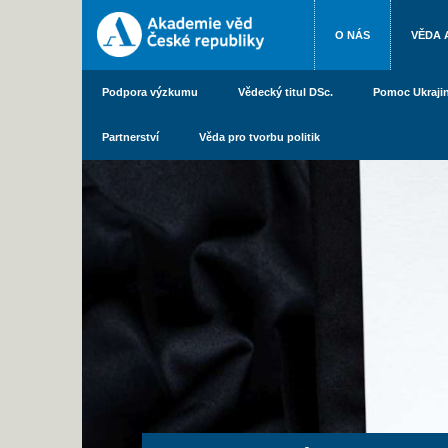
O NÁS
VĚDA 
Podpora výzkumu
Vědecký titul DSc.
Pomoc Ukraji
Partnerství
Věda pro tvorbu politik