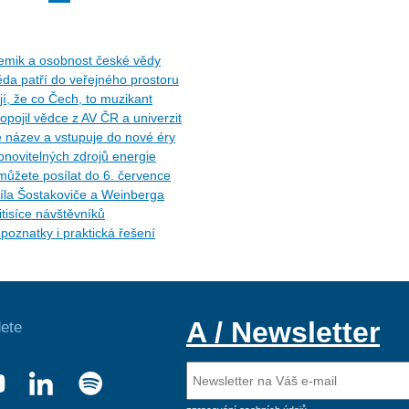
hemik a osobnost české vědy
da patří do veřejného prostoru
, že co Čech, to muzikant
opojil vědce z AV ČR a univerzit
e název a vstupuje do nové éry
novitelných zdrojů energie
můžete posílat do 6. července
díla Šostakoviče a Weinberga
itisíce návštěvníků
oznatky i praktická řešení
A / Newsletter
ete