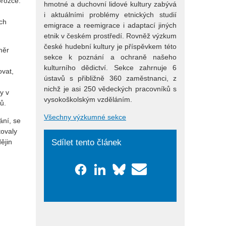
orožce.
hmotné a duchovní lidové kultury zabývá
i aktuálními problémy etnických studií
ých
emigrace a reemigrace i adaptací jiných
etnik v českém prostředí. Rovněž výzkum
české hudební kultury je příspěvkem této
měr
sekce k poznání a ochraně našeho
kulturního dědictví. Sekce zahrnuje 6
ovat,
ústavů s přibližně 360 zaměstnanci, z
nichž je asi 250 vědeckých pracovníků s
y v
vysokoškolským vzděláním.
ů.
Všechny výzkumné sekce
ání, se
tovaly
Sdílet tento článek
ějin