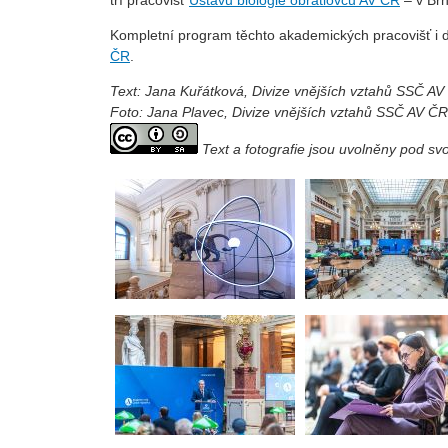
tří pracovišť
Ústavu biologie obratlovců AV ČR
– v Brn
Kompletní program těchto akademických pracovišť i d
ČR
.
Text: Jana Kuřátková, Divize vnějších vztahů SSČ A
Foto: Jana Plavec, Divize vnějších vztahů SSČ AV ČR
Text a fotografie jsou uvolněny pod s