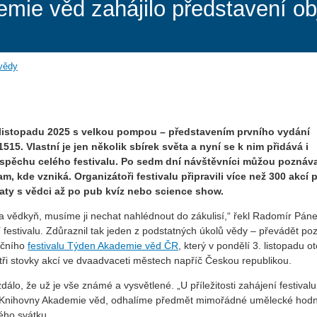
emie věd zahájilo představení o
 vědy
 listopadu 2025 s velkou pompou – představením prvního vydání
515. Vlastní je jen několik sbírek světa a nyní se k nim přidává i
úspěchu celého festivalu. Po sedm dní návštěvníci můžou poznáv
m, kde vzniká. Organizátoři festivalu připravili více než 300 akcí 
aty s vědci až po pub kvíz nebo science show.
 vědkyň, musíme ji nechat nahlédnout do zákulisí,“ řekl Radomír Páne
estivalu. Zdůraznil tak jeden z podstatných úkolů vědy – převádět po
ačního
festivalu Týden Akademie věd ČR
, který v pondělí 3. listopadu ot
ři stovky akcí ve dvaadvaceti městech napříč Českou republikou.
lo, že už je vše známé a vysvětlené. „U příležitosti zahájení festival
aně Knihovny Akademie věd, odhalíme předmět mimořádné umělecké hodn
ého svátku.