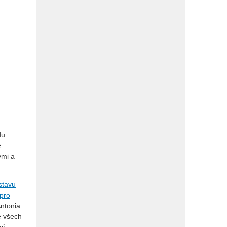
du
é
ými a
stavu
 pro
Antonia
ě všech