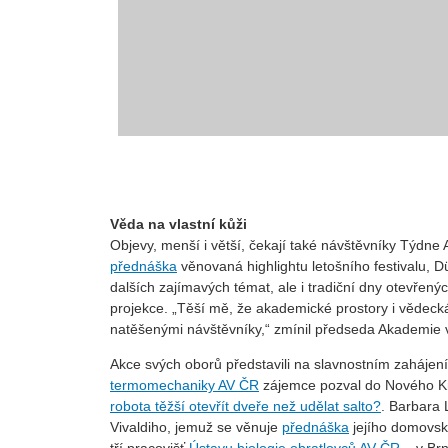
Věda na vlastní kůži
Objevy, menší i větší, čekají také návštěvníky Týd
přednáška
věnovaná highlightu letošního festivalu, 
dalších zajímavých témat, ale i tradiční dny otevřenýc
projekce. „Těší mě, že akademické prostory i vědecká
natěšenými návštěvníky,“ zmínil předseda Akademie
Akce svých oborů představili na slavnostním zahájení i
termomechaniky AV ČR
zájemce pozval do Nového Kn
robota těžší otevřít dveře než udělat salto?
. Barbara 
Vivaldiho, jemuž se věnuje
přednáška
jejího domovs