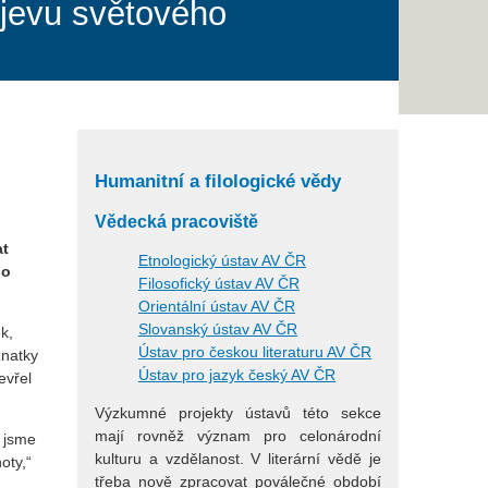
bjevu světového
Humanitní a filologické vědy
Vědecká pracoviště
at
Etnologický ústav AV ČR
po
Filosofický ústav AV ČR
Orientální ústav AV ČR
Slovanský ústav AV ČR
k,
Ústav pro českou literaturu AV ČR
znatky
Ústav pro jazyk český AV ČR
evřel
Výzkumné projekty ústavů této sekce
mají rovněž význam pro celonárodní
u jsme
kulturu a vzdělanost. V literární vědě je
oty,“
třeba nově zpracovat poválečné období