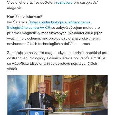
Více o jeho práci se dočtete v
rozhovoru
pro časopis
A /
Magazín
.
Koníček v laboratoři
Ivo Šafařík z
Ústavu půdní biologie a biogeochemie
Biologického centra AV ČR
se zabývá vývojem metod pro
přípravu magneticky modifikovaných (bio)materiálů a jejich
využitím v biochemii, mikrobiologii, (bio)analytické chemii,
environmentálních technologiích a dalších oborech.
Zaměřuje se na využití magnetických materiálů, například pro
odstraňování biologicky aktivních látek a polutantů. Umisťuje
se v žebříčku Elsevier 2 % celosvětově nejcitovanějších
vědců.