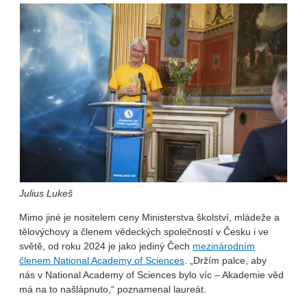
Julius Lukeš
Mimo jiné je nositelem ceny Ministerstva školství, mládeže a
tělovýchovy a členem vědeckých společností v Česku i ve
světě, od roku 2024 je jako jediný Čech
mezinárodním
členem National Academy of Sciences
. „Držím palce, aby
nás v National Academy of Sciences bylo víc – Akademie věd
má na to našlápnuto,“ poznamenal laureát.