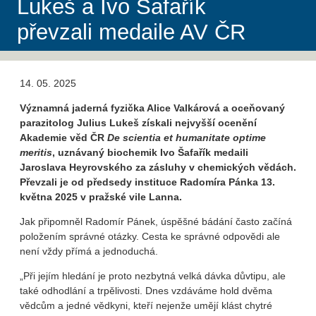
Lukeš a Ivo Šafařík
převzali medaile AV ČR
14. 05. 2025
Významná jaderná fyzička Alice Valkárová a oceňovaný
parazitolog Julius Lukeš získali nejvyšší ocenění
Akademie věd ČR
De scientia et humanitate optime
meritis
, uznávaný biochemik Ivo Šafařík medaili
Jaroslava Heyrovského za zásluhy v chemických vědách.
Převzali je od předsedy instituce Radomíra Pánka 13.
května 2025 v pražské vile Lanna.
Jak připomněl Radomír Pánek, úspěšné bádání často začíná
položením správné otázky. Cesta ke správné odpovědi ale
není vždy přímá a jednoduchá.
„Při jejím hledání je proto nezbytná velká dávka důvtipu, ale
také odhodlání a trpělivosti. Dnes vzdáváme hold dvěma
vědcům a jedné vědkyni, kteří nejenže umějí klást chytré