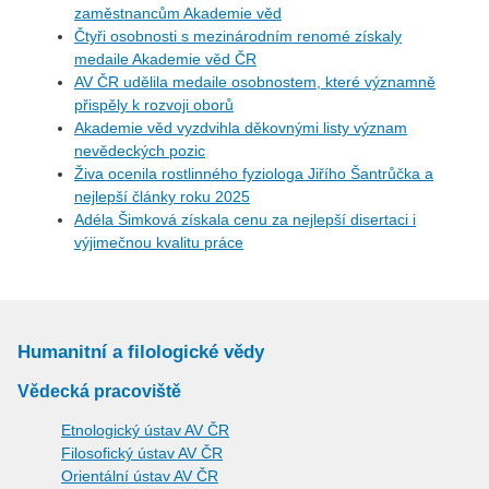
zaměstnancům Akademie věd
Čtyři osobnosti s mezinárodním renomé získaly
medaile Akademie věd ČR
AV ČR udělila medaile osobnostem, které významně
přispěly k rozvoji oborů
Akademie věd vyzdvihla děkovnými listy význam
nevědeckých pozic
Živa ocenila rostlinného fyziologa Jiřího Šantrůčka a
nejlepší články roku 2025
Adéla Šimková získala cenu za nejlepší disertaci i
výjimečnou kvalitu práce
Humanitní a filologické vědy
Vědecká pracoviště
Etnologický ústav AV ČR
Filosofický ústav AV ČR
Orientální ústav AV ČR