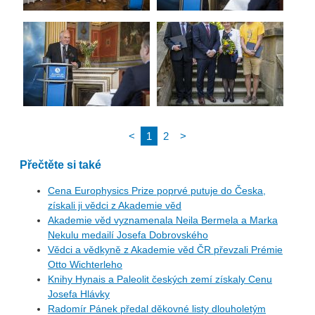
<
1
2
>
Přečtěte si také
Cena Europhysics Prize poprvé putuje do Česka,
získali ji vědci z Akademie věd
Akademie věd vyznamenala Neila Bermela a Marka
Nekulu medailí Josefa Dobrovského
Vědci a vědkyně z Akademie věd ČR převzali Prémie
Otto Wichterleho
Knihy Hynais a Paleolit českých zemí získaly Cenu
Josefa Hlávky
Radomír Pánek předal děkovné listy dlouholetým