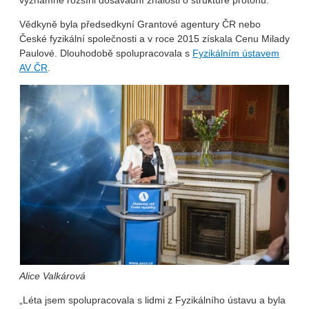
významně rozšířil dosavadní znalosti o struktuře protonu.
Vědkyně byla předsedkyní Grantové agentury ČR nebo
České fyzikální společnosti a v roce 2015 získala Cenu Milady
Paulové. Dlouhodobě spolupracovala s
Fyzikálním ústavem
AV ČR
.
Alice Valkárová
„Léta jsem spolupracovala s lidmi z Fyzikálního ústavu a byla