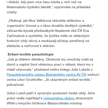
i období, kdy jsem více času trávila u nich než na
Matematicko-fyzikální fakultě,“ vzpomněla na přátelské
vztahy.
„Obdivuji, jak Alice Valkárová skloubila vědeckou a
organizační činnost a v obou dosáhla skvělých výsledků,“
zdůraznila bývalá předsedkyně Akademie věd ČR Eva
Zažímalová a vyzdvihla, že fyzička měla ve vědeckých
funkcích vždy věcný a neokázalý přístup zaměřený na
efektivitu a vstřícnost k vědcům.
Enfant terrible parazitologie
„Jula je dítětem štěstěny. Okolnosti mu umožnily vrátit se
domů a naplnit život vědeckou prací v oblasti, která mu v
mládí učarovala,“ představil svého kolegu Julia Lukeše z
Parazitologického ústavu Biologického centra AV ČR
vedoucí
centra Libor Grubhoffer. „Je ukázněným enfant terrible,“
pokračoval.
Julius Lukeš patří k výrazným postavám české vědy. Jeho
práce vedla například k
výjimečnému objevu
zkrácených
tRNA u hmyzího bičíkovce Blastocrithidia nonstop.