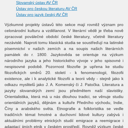
Slovanský ústav AV ČR
Ústav pro českou literaturu AV ČR
Ústav pro jazyk český AV ČR
Výzkumné projekty ústavů této sekce mají rovněž význam pro
celonárodní kulturu a vzdělanost. V literární vědě je třeba nově
zpracovat poválečné období české literatury, včetně literatury
nezávislé. Naproti tomu klasická studia se soustřeďují na latinské
písemnictví v našich zemích a na soupis našich literárních
památek do r. 1800. Jazykověda se orientuje na výzkum
národního jazyka a jeho historického vývoje v jeho spisovné i
nespisovné podobě. Pozornost filozofie je upřena ke studiu
filozofických směrů 20. století - k fenomenologii, filozofii
existence, ale i k analytické filozofii a teorii vědy - stejně jako k
odkazu myslitelů jako J. A. Komenský či J. Patočka. Literatura a
jazyky slovanských zemí jsou předmětem naší slavistiky.
Orientalistika, která má u nás dlouhou tradici, se věnuje studiu
orientálních jazyků, dějinám a kultuře Předního východu, Indie,
Číny a arabského světa. Etnografie a folkloristika se vedle
tradičních témat hmotné a duchovní lidové kultury zabývá i
aktuálními problémy etnických studií emigrace a reemigrace i
adaptací jiných etnik v českém prostředí. Rovněž výzkum české