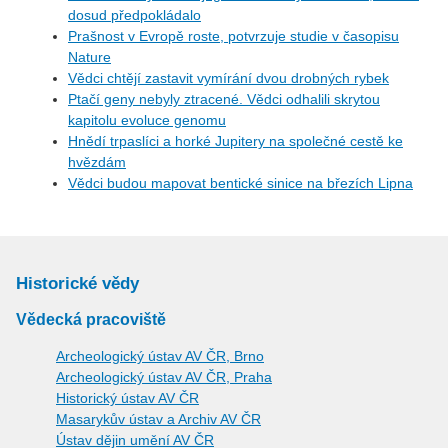
dosud předpokládalo
Prašnost v Evropě roste, potvrzuje studie v časopisu
Nature
Vědci chtějí zastavit vymírání dvou drobných rybek
Ptačí geny nebyly ztracené. Vědci odhalili skrytou
kapitolu evoluce genomu
Hnědí trpaslíci a horké Jupitery na společné cestě ke
hvězdám
Vědci budou mapovat bentické sinice na březích Lipna
Historické vědy
Vědecká pracoviště
Archeologický ústav AV ČR, Brno
Archeologický ústav AV ČR, Praha
Historický ústav AV ČR
Masarykův ústav a Archiv AV ČR
Ústav dějin umění AV ČR