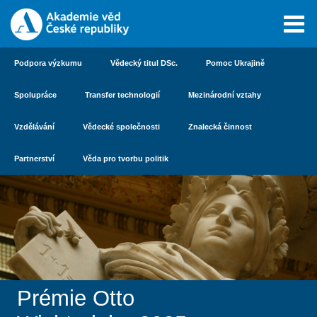
Podpora výzkumu
Vědecký titul DSc.
Pomoc Ukrajině
Spolupráce
Transfer technologií
Mezinárodní vztahy
Vzdělávání
Vědecké společnosti
Znalecká činnost
Partnerství
Věda pro tvorbu politik
Prémie Otto