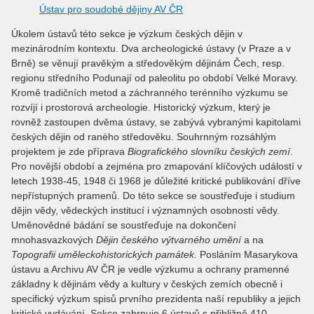
Ústav pro soudobé dějiny AV ČR
Úkolem ústavů této sekce je výzkum českých dějin v
mezinárodním kontextu. Dva archeologické ústavy (v Praze a v
Brně) se věnují pravěkým a středověkým dějinám Čech, resp.
regionu středního Podunají od paleolitu po období Velké Moravy.
Kromě tradičních metod a záchranného terénního výzkumu se
rozvíjí i prostorová archeologie. Historický výzkum, který je
rovněž zastoupen dvěma ústavy, se zabývá vybranými kapitolami
českých dějin od raného středověku. Souhrnným rozsáhlým
projektem je zde příprava
Biografického slovníku českých zemí
.
Pro novější období a zejména pro zmapování klíčových událostí v
letech 1938-45, 1948 či 1968 je důležité kritické publikování dříve
nepřístupných pramenů. Do této sekce se soustřeďuje i studium
dějin vědy, vědeckých institucí i významných osobností vědy.
Uměnovědné bádání se soustřeďuje na dokončení
mnohasvazkových
Dějin českého výtvarného umění
a na
Topografii uměleckohistorických památek
. Posláním Masarykova
ústavu a Archivu AV ČR je vedle výzkumu a ochrany pramenné
základny k dějinám vědy a kultury v českých zemích obecně i
specifický výzkum spisů prvního prezidenta naší republiky a jejich
kritické vydávání. Sekce zahrnuje 6 ústavů s přibližně 410