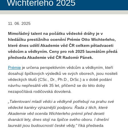
Wichterleho 2025
11. 06. 2025
Mimořádný talent na počátku vědecké dráhy je v
hledáčku prestižního ocenění Prémie
Otto Wichterleho,
které dnes udělí Akademie věd ČR celkem pětadvaceti
vědcům a
vědkyním. Ceny pro rok 2025 laureátům předá
předseda Akademie věd ČR Radomír
Pánek.
Prémie
je určena perspektivním vědcům a vědkyním, kteří
dosahují špičkových výsledků ve svých oborech, jsou nositeli
vědeckých titulů (CSc., Dr., Ph.D., DrSc.) a v době podání
návrhu nepřesáhli věk 35 let, přičemž se do této doby
nezapočítává rodičovská dovolená.
„Talentovaní mladí vědci a vědkyně potřebují na prahu své
vědecké kariéry výraznější podporu. Řada z těch, které
Akademie věd ocenila Wichterleho prémií před deseti
dvanácti lety, dnes stojí na špičce svého oboru. I dnešní
laureáti jsou budoucností české vědy,“
říká předseda