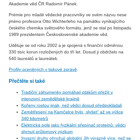
Akademie věd ČR Radomír Pánek.
Prémie pro mladé vědecké pracovníky ve svém názvu nese
jméno profesora Otto Wichterleho na památku vynikajícího
českého chemika světového formátu, jenž se stal po listopadu
1989 prezidentem Československé akademie věd.
Uděluje se od roku 2002 a je spojená s finanční odměnou
330 tisíc korun rozložených do tří let. Dosud ji obdrželo na
540 laureátů a laureátek.
Profily oceněných v tiskové zprávě
.
Přečtěte si také
Tradiční záhumenky pomáhají ptákům přežít v
intenzivní zemědělské krajině
Kořeny rostou jinak, než vědci dosud předpokládali
Zemětřesení na Kamčatce bylo „slyšet“ až ve výšce
340 kilometrů
Elektrická pole jako fyzikální přepínač proteinů: vědci
shrnují průlomový výzkum
Invazní druhy ohrožují globální Jih výrazně více, než se