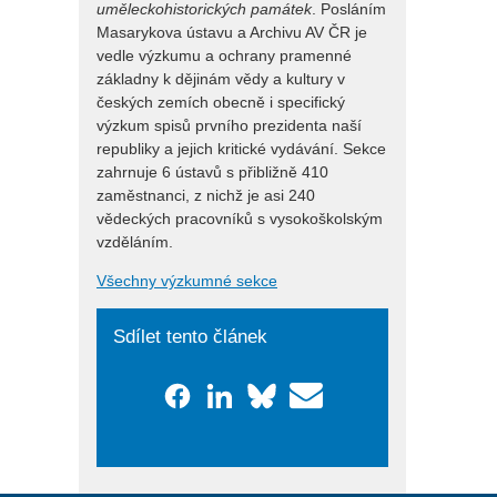
uměleckohistorických památek
. Posláním
Masarykova ústavu a Archivu AV ČR je
vedle výzkumu a ochrany pramenné
základny k dějinám vědy a kultury v
českých zemích obecně i specifický
výzkum spisů prvního prezidenta naší
republiky a jejich kritické vydávání. Sekce
zahrnuje 6 ústavů s přibližně 410
zaměstnanci, z nichž je asi 240
vědeckých pracovníků s vysokoškolským
vzděláním.
Všechny výzkumné sekce
Sdílet tento článek