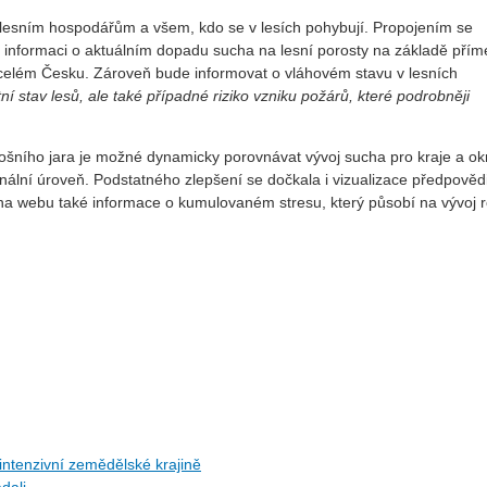
 lesním hospodářům a všem, kdo se v lesích pohybují. Propojením se
 informaci o aktuálním dopadu sucha na lesní porosty na základě pří
 celém Česku. Zároveň bude informovat o vláhovém stavu v lesních
ní stav lesů, ale také případné riziko vzniku požárů, které podrobněji
tošního jara je možné dynamicky porovnávat vývoj sucha pro kraje a ok
onální úroveň. Podstatného zlepšení se dočkala i vizualizace předpověd
na webu také informace o kumulovaném stresu, který působí na vývoj ro
ntenzivní zemědělské krajině