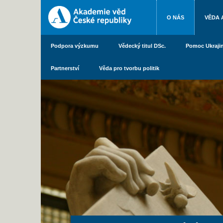
O NÁS
VĚDA 
Podpora výzkumu
Vědecký titul DSc.
Pomoc Ukraji
Partnerství
Věda pro tvorbu politik