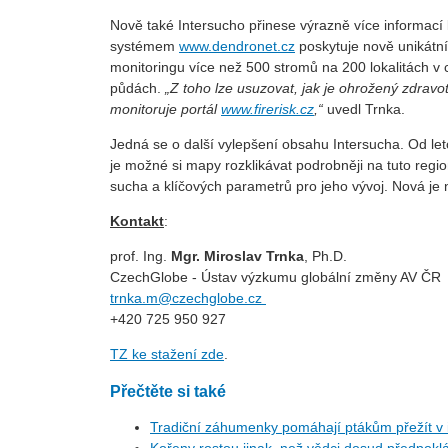
Nově také Intersucho přinese výrazně více informací
systémem
www.dendronet.cz
poskytuje nově unikátní
monitoringu více než 500 stromů na 200 lokalitách v
půdách.
„Z toho lze usuzovat, jak je ohrožený zdravot
monitoruje portál
www.firerisk.cz
,“
uvedl Trnka.
Jedná se o další vylepšení obsahu Intersucha. Od le
je možné si mapy rozklikávat podrobněji na tuto regi
sucha a klíčových parametrů pro jeho vývoj. Nová je 
Kontakt
:
prof. Ing.
Mgr. Miroslav Trnka
, Ph.D.
CzechGlobe - Ústav výzkumu globální změny AV ČR
trnka.m@czechglobe.cz
+420 725 950 927
TZ ke stažení zde
.
Přečtěte si také
Tradiční záhumenky pomáhají ptákům přežít v i