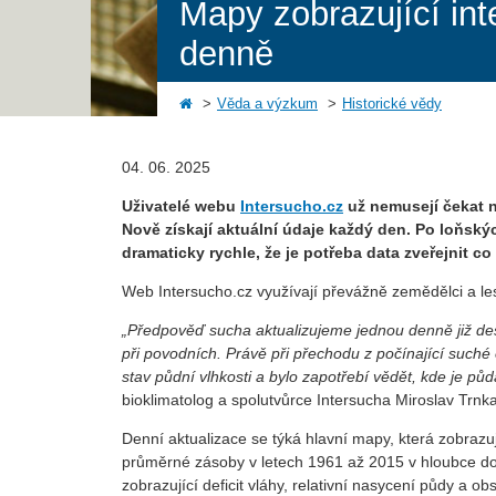
Mapy zobrazující int
denně
Věda a výzkum
Historické vědy
04. 06. 2025
Uživatelé webu
Intersucho.cz
už nemusejí čekat n
Nově získají aktuální údaje každý den. Po loňský
dramaticky rychle, že je potřeba data zveřejnit co
Web Intersucho.cz využívají převážně zemědělci a lesn
„Předpověď sucha aktualizujeme jednou denně již des
při povodních. Právě při přechodu z počínající such
stav půdní vlhkosti a bylo zapotřebí vědět, kde je pů
bioklimatolog a spolutvůrce Intersucha Miroslav Trnka
Denní aktualizace se týká hlavní mapy, která zobrazu
průměrné zásoby v letech 1961 až 2015 v hloubce do
zobrazující deficit vláhy, relativní nasycení půdy a o