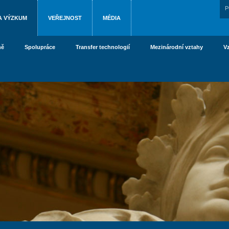
P
A VÝZKUM
VEŘEJNOST
MÉDIA
ně
Spolupráce
Transfer technologií
Mezinárodní vztahy
V