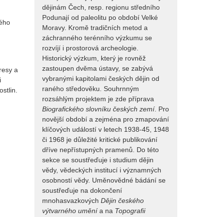
dějinám Čech, resp. regionu středního
Podunají od paleolitu po období Velké
mého
Moravy. Kromě tradičních metod a
záchranného terénního výzkumu se
rozvíjí i prostorová archeologie.
Historický výzkum, který je rovněž
zastoupen dvěma ústavy, se zabývá
resy a
vybranými kapitolami českých dějin od
i
raného středověku. Souhrnným
stlin.
rozsáhlým projektem je zde příprava
Biografického slovníku českých zemí
. Pro
novější období a zejména pro zmapování
klíčových událostí v letech 1938-45, 1948
či 1968 je důležité kritické publikování
dříve nepřístupných pramenů. Do této
sekce se soustřeďuje i studium dějin
vědy, vědeckých institucí i významných
osobností vědy. Uměnovědné bádání se
soustřeďuje na dokončení
mnohasvazkových
Dějin českého
výtvarného umění
a na
Topografii