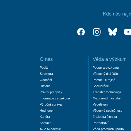
Kde nás najd
O nás
Věda a výzkum
Poslání
Podpora výzkumu
Struktura
Vědecký titul DSc.
Ocenění
Pomoc Ukrajině
Historie
Spolupráce
Právní předpisy
Transfer technologií
Informace ze zákona
Mezinárodní vztahy
Výroční zpráva
Vzdělávání
Hodnocení
Vědecké společnosti
Kariéra
Znalecká činnost
Kontakt
Partnerství
A / Z Akademie
Věda pro tvorbu politik