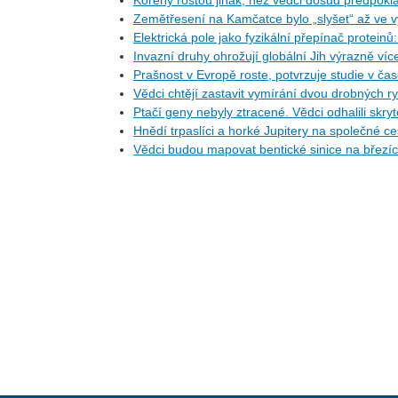
Kořeny rostou jinak, než vědci dosud předpoklá
Zemětřesení na Kamčatce bylo „slyšet“ až ve v
Elektrická pole jako fyzikální přepínač protein
Invazní druhy ohrožují globální Jih výrazně ví
Prašnost v Evropě roste, potvrzuje studie v ča
Vědci chtějí zastavit vymírání dvou drobných r
Ptačí geny nebyly ztracené. Vědci odhalili skr
Hnědí trpaslíci a horké Jupitery na společné 
Vědci budou mapovat bentické sinice na březí