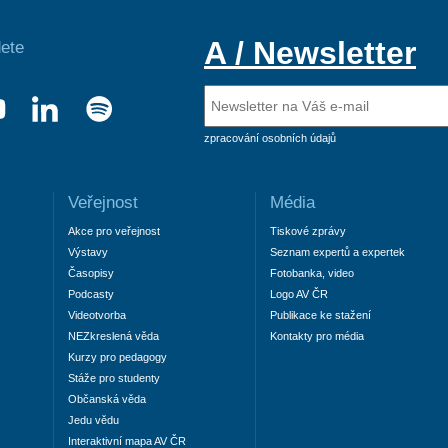
A / Newsletter
ete
zpracování osobních údajů
Veřejnost
Média
Akce pro veřejnost
Tiskové zprávy
Výstavy
Seznam expertů a expertek
Časopisy
Fotobanka, video
Podcasty
Logo AV ČR
Videotvorba
Publikace ke stažení
NEZkreslená věda
Kontakty pro média
Kurzy pro pedagogy
Stáže pro studenty
Občanská věda
Jedu vědu
Interaktivní mapa AV ČR