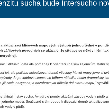
enzitu sucha bude Intersucho no
a aktualizaci klíčových mapových výstupů jednou týdně v ponděl
ch zářijových povodních se ukázalo, že situace se někdy mění tak
 nerychleji.
íci. Aktuální data ale pomáhají k orientaci i dalším zájemcům státní s
et let, ale potřebu aktualizovat denně všechny hlavní mapy jsme si uv
é epizody do povodňové situace se během několika hodin dramaticky zm
da již zcela nasycena, a nezobrazovat několik dní starou mapu,“
vysvětli
.
je aktuální stav sucha. Vyjadřuje poměr aktuální zásoby vody v půdě a
 jednoho metru. Současně s tím budou k dispozici denně aktualizova
bsah vody v půdě.