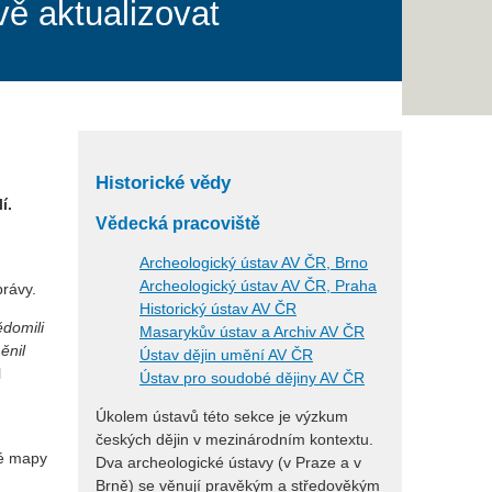
vě aktualizovat
Historické vědy
í.
Vědecká pracoviště
Archeologický ústav AV ČR, Brno
Archeologický ústav AV ČR, Praha
právy.
Historický ústav AV ČR
ědomili
Masarykův ústav a Archiv AV ČR
ěnil
Ústav dějin umění AV ČR
l
Ústav pro soudobé dějiny AV ČR
Úkolem ústavů této sekce je výzkum
českých dějin v mezinárodním kontextu.
né mapy
Dva archeologické ústavy (v Praze a v
Brně) se věnují pravěkým a středověkým