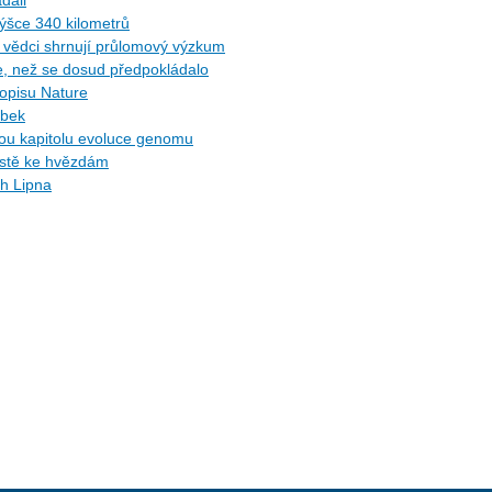
dali
ýšce 340 kilometrů
ů: vědci shrnují průlomový výzkum
ce, než se dosud předpokládalo
sopisu Nature
ybek
ytou kapitolu evoluce genomu
cestě ke hvězdám
ch Lipna