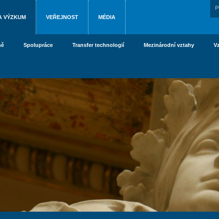
P
A VÝZKUM
VEŘEJNOST
MÉDIA
ně
Spolupráce
Transfer technologií
Mezinárodní vztahy
V