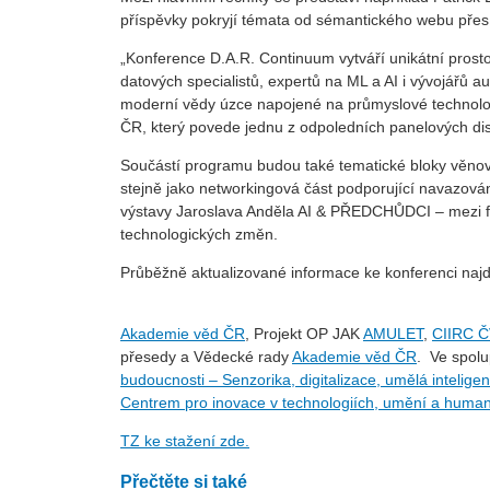
příspěvky pokryjí témata od sémantického webu přes 
„Konference D.A.R. Continuum vytváří unikátní prost
datových specialistů, expertů na ML a AI i vývojářů a
moderní vědy úzce napojené na průmyslové technolog
ČR, který povede jednu z odpoledních panelových dis
Součástí programu budou také tematické bloky věnov
stejně jako networkingová část podporující navazová
výstavy Jaroslava Anděla AI & PŘEDCHŮDCI – mezi fa
technologických změn.
Průběžně aktualizované informace ke konferenci naj
Akademie věd ČR
, Projekt OP JAK
AMULET
,
CIIRC 
přesedy a Vědecké rady
Akademie věd ČR
. Ve spolu
budoucnosti – Senzorika, digitalizace, umělá intelige
Centrem pro inovace v technologiích, umění a human
TZ ke stažení zde.
Přečtěte si také