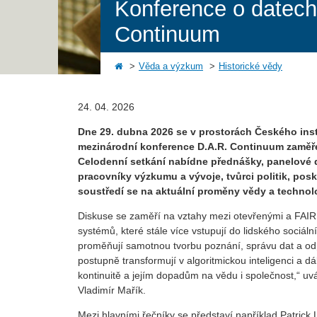
Konference o datech,
Continuum
Věda a výzkum
Historické vědy
24. 04. 2026
Dne 29. dubna 2026 se v prostorách Českého insti
mezinárodní konference D.A.R. Continuum zaměřen
Celodenní setkání nabídne přednášky, panelové di
pracovníky výzkumu a vývoje, tvůrci politik, posky
soustředí se na aktuální proměny vědy a technolo
Diskuse se zaměří na vztahy mezi otevřenými a FAIR
systémů, které stále více vstupují do lidského sociál
proměňují samotnou tvorbu poznání, správu dat a od
postupně transformují v algoritmickou inteligenci a 
kontinuitě a jejím dopadům na vědu i společnost,“ uvá
Vladimír Mařík.
Mezi hlavními řečníky se představí například Patrick