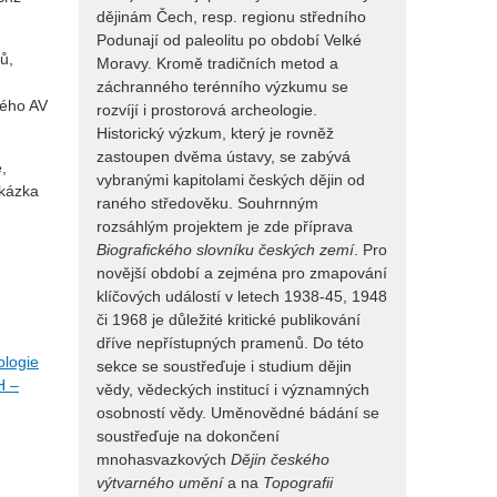
dějinám Čech, resp. regionu středního
Podunají od paleolitu po období Velké
ů,
Moravy. Kromě tradičních metod a
záchranného terénního výzkumu se
kého AV
rozvíjí i prostorová archeologie.
Historický výzkum, který je rovněž
zastoupen dvěma ústavy, se zabývá
,
vybranými kapitolami českých dějin od
ukázka
raného středověku. Souhrnným
rozsáhlým projektem je zde příprava
Biografického slovníku českých zemí
. Pro
novější období a zejména pro zmapování
klíčových událostí v letech 1938-45, 1948
či 1968 je důležité kritické publikování
dříve nepřístupných pramenů. Do této
ologie
sekce se soustřeďuje i studium dějin
H –
vědy, vědeckých institucí i významných
osobností vědy. Uměnovědné bádání se
soustřeďuje na dokončení
mnohasvazkových
Dějin českého
výtvarného umění
a na
Topografii