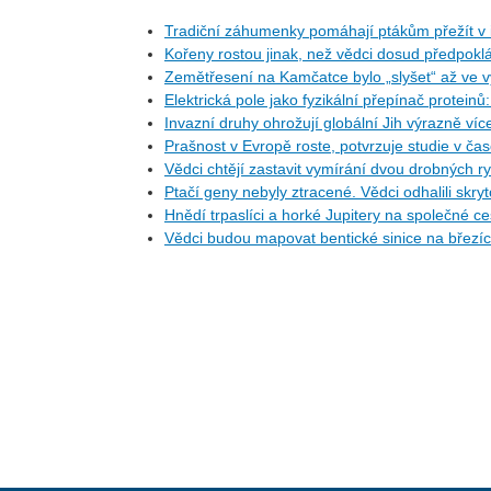
Tradiční záhumenky pomáhají ptákům přežít v i
Kořeny rostou jinak, než vědci dosud předpoklá
Zemětřesení na Kamčatce bylo „slyšet“ až ve v
Elektrická pole jako fyzikální přepínač protein
Invazní druhy ohrožují globální Jih výrazně ví
Prašnost v Evropě roste, potvrzuje studie v ča
Vědci chtějí zastavit vymírání dvou drobných r
Ptačí geny nebyly ztracené. Vědci odhalili skr
Hnědí trpaslíci a horké Jupitery na společné 
Vědci budou mapovat bentické sinice na březí