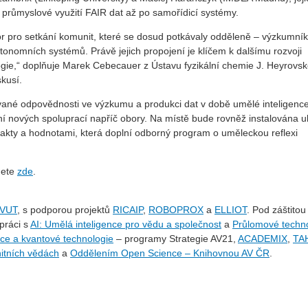
průmyslové využití FAIR dat až po samořídicí systémy.
or pro setkání komunit, které se dosud potkávaly odděleně – výzkumník
utonomních systémů. Právě jejich propojení je klíčem k dalšímu rozvoji
ie,“ doplňuje Marek Cebecauer z Ústavu fyzikální chemie J. Heyrovs
kusí.
ané odpovědnosti ve výzkumu a produkci dat v době umělé inteligence
ní nových spoluprací napříč obory. Na místě bude rovněž instalována 
kty a hodnotami, která doplní odborný program o uměleckou reflexi
dete
zde
.
ČVUT
, s podporou projektů
RICAIP
,
ROBOPROX
a
ELLIOT
. Pod záštitou
práci s
AI: Umělá inteligence pro vědu a společnost
a
Průlomové techn
nce a kvantové technologie
– programy Strategie AV21,
ACADEMIX
,
TA
itních vědách
a
Oddělením Open Science – Knihovnou AV ČR
.