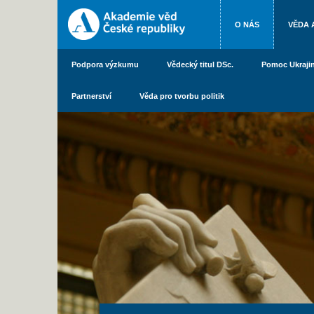
O NÁS
VĚDA 
Podpora výzkumu
Vědecký titul DSc.
Pomoc Ukraji
Partnerství
Věda pro tvorbu politik