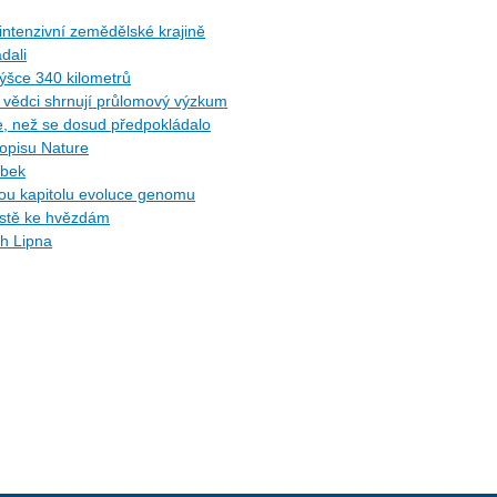
ntenzivní zemědělské krajině
dali
ýšce 340 kilometrů
ů: vědci shrnují průlomový výzkum
ce, než se dosud předpokládalo
sopisu Nature
ybek
ytou kapitolu evoluce genomu
cestě ke hvězdám
ch Lipna