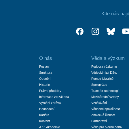
Kde nás najd
O nás
Věda a výzkum
Poslání
Podpora výzkumu
Struktura
Vědecký titul DSc.
Ocenění
Pomoc Ukrajině
Historie
Spolupráce
Právní předpisy
Transfer technologií
Informace ze zákona
Mezinárodní vztahy
Výroční zpráva
Vzdělávání
Hodnocení
Vědecké společnosti
Kariéra
Znalecká činnost
Kontakt
Partnerství
A / Z Akademie
Věda pro tvorbu politik