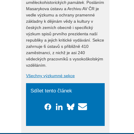
uměleckohistorických památek
. Posláním
Masarykova ústavu a Archivu AV ČR je
vedle výzkumu a ochrany pramenné
základny k dějinám vědy a kultury v
českých zemích obecně i specifický
výzkum spisů prvního prezidenta naší
republiky a jejich kritické vydávání. Sekce
zahrnuje 6 ústavů s přibližně 410
zaměstnanci, z nichž je asi 240
vědeckých pracovníků s vysokoškolským
vzděláním.
Všechny výzkumné sekce
Sdílet tento článek