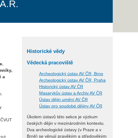
.A.R.
Historické vědy
Vědecká pracoviště
e.
mníky,
Archeologický ústav AV ČR, Brno
ě a
Archeologický ústav AV ČR, Praha
Historický ústav AV ČR
Masarykův ústav a Archiv AV ČR
h
Ústav dějin umění AV ČR
Ústav pro soudobé dějiny AV ČR
y
Úkolem ústavů této sekce je výzkum
ky ČVUT
českých dějin v mezinárodním kontextu.
Dva archeologické ústavy (v Praze a v
Brně) se věnují pravěkým a středověkým
chž