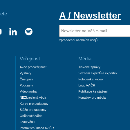
A / Newsletter
ete
zpracování osobních údajů
Veřejnost
Média
Akce pro veřejnost
Tiskové zprávy
Výstavy
Seznam expertů a expertek
Časopisy
Fotobanka, video
Podcasty
Logo AV ČR
Videotvorba
Publikace ke stažení
NEZkreslená věda
Kontakty pro média
Kurzy pro pedagogy
Stáže pro studenty
Občanská věda
Jedu vědu
Interaktivní mapa AV ČR