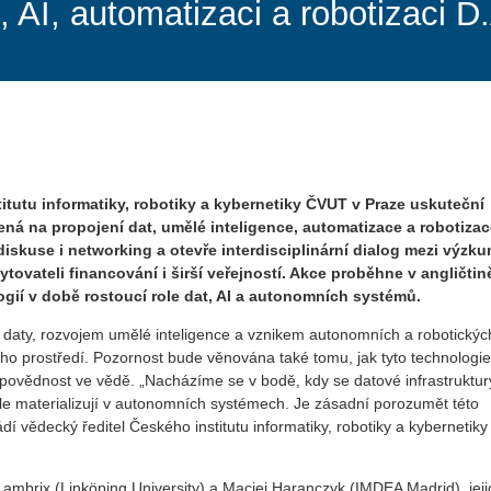
 AI, automatizaci a robotizaci D
tutu informatiky, robotiky a kybernetiky ČVUT v Praze uskuteční
á na propojení dat, umělé inteligence, automatizace a robotizac
skuse i networking a otevře interdisciplinární dialog mezi výzku
tovateli financování i širší veřejností. Akce proběhne v angličtin
gií v době rostoucí role dat, AI a autonomních systémů.
 daty, rozvojem umělé inteligence a vznikem autonomních a robotickýc
ního prostředí. Pozornost bude věnována také tomu, jak tyto technologie
povědnost ve vědě. „Nacházíme se v bodě, kdy se datové infrastruktur
dále materializují v autonomních systémech. Je zásadní porozumět této
dí vědecký ředitel Českého institutu informatiky, robotiky a kyberneti
 Lambrix (Linköping University) a Maciej Haranczyk (IMDEA Madrid), jeji