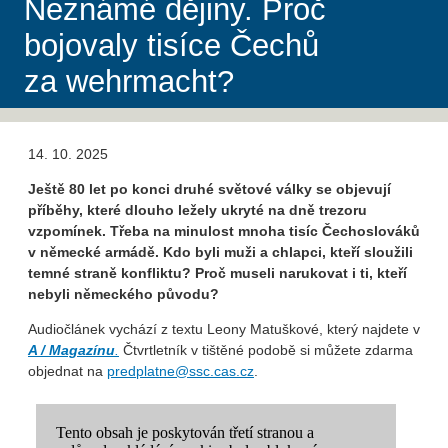
Neznámé dějiny. Proč
bojovaly tisíce Čechů
za wehrmacht?
14. 10. 2025
Ještě 80 let po konci druhé světové války se objevují
příběhy, které dlouho ležely ukryté na dně trezoru
vzpomínek. Třeba na minulost mnoha tisíc Čechoslováků
v německé armádě. Kdo byli muži a chlapci, kteří sloužili
temné straně konfliktu? Proč museli narukovat i ti, kteří
nebyli německého původu?
Audiočlánek vychází z textu Leony Matuškové, který najdete v
A / Magazínu
.
Čtvrtletník v tištěné podobě si můžete zdarma
objednat na ⁠
predplatne@ssc.cas.cz
⁠.