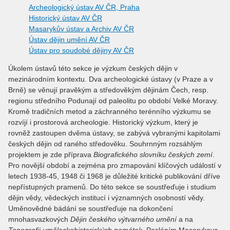
Archeologický ústav AV ČR, Praha
Historický ústav AV ČR
Masarykův ústav a Archiv AV ČR
Ústav dějin umění AV ČR
Ústav pro soudobé dějiny AV ČR
Úkolem ústavů této sekce je výzkum českých dějin v
mezinárodním kontextu. Dva archeologické ústavy (v Praze a v
Brně) se věnují pravěkým a středověkým dějinám Čech, resp.
regionu středního Podunají od paleolitu po období Velké Moravy.
Kromě tradičních metod a záchranného terénního výzkumu se
rozvíjí i prostorová archeologie. Historický výzkum, který je
rovněž zastoupen dvěma ústavy, se zabývá vybranými kapitolami
českých dějin od raného středověku. Souhrnným rozsáhlým
projektem je zde příprava
Biografického slovníku českých zemí
.
Pro novější období a zejména pro zmapování klíčových událostí v
letech 1938-45, 1948 či 1968 je důležité kritické publikování dříve
nepřístupných pramenů. Do této sekce se soustřeďuje i studium
dějin vědy, vědeckých institucí i významných osobností vědy.
Uměnovědné bádání se soustřeďuje na dokončení
mnohasvazkových
Dějin českého výtvarného umění
a na
Topografii uměleckohistorických památek
. Posláním Masarykova