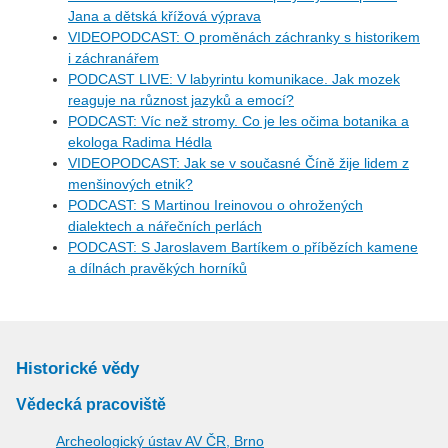
Jana a dětská křížová výprava
VIDEOPODCAST: O proměnách záchranky s historikem
i záchranářem
PODCAST LIVE: V labyrintu komunikace. Jak mozek
reaguje na různost jazyků a emocí?
PODCAST: Víc než stromy. Co je les očima botanika a
ekologa Radima Hédla
VIDEOPODCAST: Jak se v současné Číně žije lidem z
menšinových etnik?
PODCAST: S Martinou Ireinovou o ohrožených
dialektech a nářečních perlách
PODCAST: S Jaroslavem Bartíkem o příbězích kamene
a dílnách pravěkých horníků
Historické vědy
Vědecká pracoviště
Archeologický ústav AV ČR, Brno