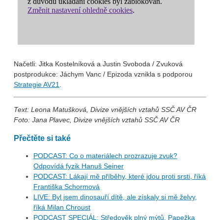
Načetli: Jitka Kostelníková a Justin Svoboda / Zvuková
postprodukce: Jáchym Vanc / Epizoda vznikla s podporou
Strategie AV21
.
Text: Leona Matušková, Divize vnějších vztahů SSČ AV ČR
Foto: Jana Plavec, Divize vnějších vztahů SSČ AV ČR
Přečtěte si také
PODCAST: Co o materiálech prozrazuje zvuk?
Odpovídá fyzik Hanuš Seiner
PODCAST: Lákají mě příběhy, které jdou proti srsti, říká
Františka Schormová
LIVE: Byl jsem dinosauří dítě, ale získaly si mě želvy,
říká Milan Chroust
PODCAST SPECIÁL: Středověk plný mýtů. Papežka