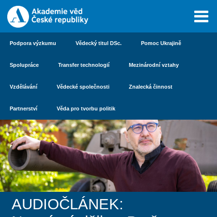
Podpora výzkumu
Vědecký titul DSc.
Pomoc Ukrajině
Spolupráce
Transfer technologií
Mezinárodní vztahy
Vzdělávání
Vědecké společnosti
Znalecká činnost
Partnerství
Věda pro tvorbu politik
AUDIOČLÁNEK: