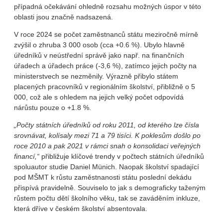
případná očekávání ohledně rozsahu možných úspor v této
oblasti jsou značně nadsazená.
V roce 2024 se počet zaměstnanců státu meziročně mírně
zvýšil o zhruba 3 000 osob (cca +0.6 %). Ubylo hlavně
úředníků v neústřední správě jako např. na finančních
úřadech a úřadech práce (-3,6 %), zatímco jejich počty na
ministerstvech se nezměnily. Výrazně přibylo státem
placených pracovníků v regionálním školství, přibližně o 5
000, což ale s ohledem na jejich velký počet odpovídá
nárůstu pouze o +1.8 %.
„Počty státních úředníků od roku 2011, od kterého lze čísla
srovnávat, kolísaly mezi 71 a 79 tisíci. K poklesům došlo po
roce 2010 a pak 2021 v rámci snah o konsolidaci veřejných
financí,“
přibližuje klíčové trendy v počtech státních úředníků
spoluautor studie Daniel Münich. Naopak školství spadající
pod MŠMT k růstu zaměstnanosti státu poslední dekádu
přispívá pravidelně. Souviselo to jak s demograficky taženým
růstem počtu dětí školního věku, tak se zaváděním inkluze,
která dříve v českém školství absentovala.