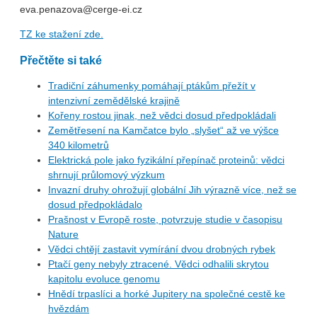
eva.penazova@cerge-ei.cz
TZ ke stažení zde.
Přečtěte si také
Tradiční záhumenky pomáhají ptákům přežít v
intenzivní zemědělské krajině
Kořeny rostou jinak, než vědci dosud předpokládali
Zemětřesení na Kamčatce bylo „slyšet“ až ve výšce
340 kilometrů
Elektrická pole jako fyzikální přepínač proteinů: vědci
shrnují průlomový výzkum
Invazní druhy ohrožují globální Jih výrazně více, než se
dosud předpokládalo
Prašnost v Evropě roste, potvrzuje studie v časopisu
Nature
Vědci chtějí zastavit vymírání dvou drobných rybek
Ptačí geny nebyly ztracené. Vědci odhalili skrytou
kapitolu evoluce genomu
Hnědí trpaslíci a horké Jupitery na společné cestě ke
hvězdám