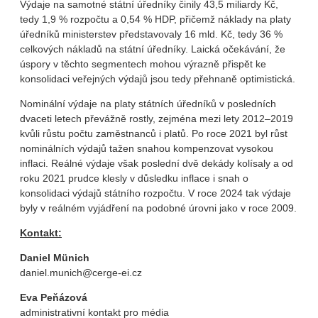
Výdaje na samotné státní úředníky činily 43,5 miliardy Kč,
tedy 1,9 % rozpočtu a 0,54 % HDP, přičemž náklady na platy
úředníků ministerstev představovaly 16 mld. Kč, tedy 36 %
celkových nákladů na státní úředníky. Laická očekávání, že
úspory v těchto segmentech mohou výrazně přispět ke
konsolidaci veřejných výdajů jsou tedy přehnaně optimistická.
Nominální výdaje na platy státních úředníků v posledních
dvaceti letech převážně rostly, zejména mezi lety 2012–2019
kvůli růstu počtu zaměstnanců i platů. Po roce 2021 byl růst
nominálních výdajů tažen snahou kompenzovat vysokou
inflaci. Reálné výdaje však poslední dvě dekády kolísaly a od
roku 2021 prudce klesly v důsledku inflace i snah o
konsolidaci výdajů státního rozpočtu. V roce 2024 tak výdaje
byly v reálném vyjádření na podobné úrovni jako v roce 2009.
Kontakt:
Daniel Münich
daniel.munich@cerge-ei.cz
Eva Peňázová
administrativní kontakt pro média