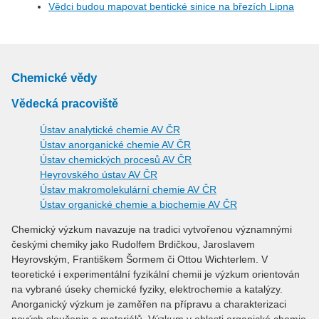
Vědci budou mapovat bentické sinice na březích Lipna
Chemické vědy
Vědecká pracoviště
Ústav analytické chemie AV ČR
Ústav anorganické chemie AV ČR
Ústav chemických procesů AV ČR
Heyrovského ústav AV ČR
Ústav makromolekulární chemie AV ČR
Ústav organické chemie a biochemie AV ČR
Chemický výzkum navazuje na tradici vytvořenou významnými
českými chemiky jako Rudolfem Brdičkou, Jaroslavem
Heyrovským, Františkem Šormem či Ottou Wichterlem. V
teoretické i experimentální fyzikální chemii je výzkum orientován
na vybrané úseky chemické fyziky, elektrochemie a katalýzy.
Anorganický výzkum je zaměřen na přípravu a charakterizaci
nových sloučenin a materiálů. Výzkum v oblasti organické chemie