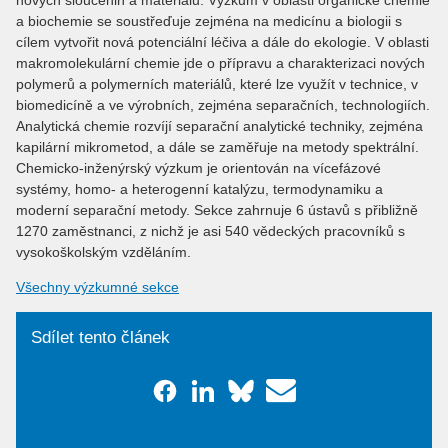
a biochemie se soustřeďuje zejména na medicínu a biologii s
cílem vytvořit nová potenciální léčiva a dále do ekologie. V oblasti
makromolekulární chemie jde o přípravu a charakterizaci nových
polymerů a polymerních materiálů, které lze využít v technice, v
biomedicíně a ve výrobních, zejména separačních, technologiích.
Analytická chemie rozvíjí separační analytické techniky, zejména
kapilární mikrometod, a dále se zaměřuje na metody spektrální.
Chemicko-inženýrský výzkum je orientován na vícefázové
systémy, homo- a heterogenní katalýzu, termodynamiku a
moderní separační metody. Sekce zahrnuje 6 ústavů s přibližně
1270 zaměstnanci, z nichž je asi 540 vědeckých pracovníků s
vysokoškolským vzděláním.
Všechny výzkumné sekce
Sdílet tento článek