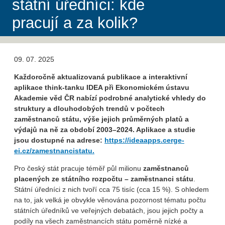
státní úředníci: kde
pracují a za kolik?
09. 07. 2025
Každoročně aktualizovaná publikace a interaktivní
aplikace think-tanku IDEA při Ekonomickém ústavu
Akademie věd ČR nabízí podrobné analytické vhledy do
struktury a dlouhodobých trendů v počtech
zaměstnanců státu, výše jejich průměrných platů a
výdajů na ně za období 2003–2024. Aplikace a studie
jsou dostupné na adrese:
https://ideaapps.cerge-
ei.cz/zamestnancistatu.
Pro český stát pracuje téměř půl milionu
zaměstnanců
placených ze státního rozpočtu – zaměstnanci státu
.
Státní úředníci z nich tvoří cca 75 tisíc (cca 15 %). S ohledem
na to, jak velká je obvykle věnována pozornost tématu počtu
státních úředníků ve veřejných debatách, jsou jejich počty a
podíly na všech zaměstnancích státu poměrně nízké a