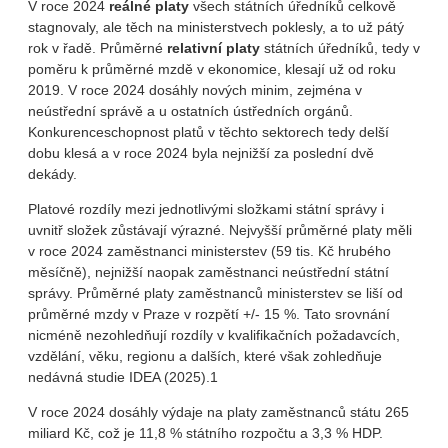
V roce 2024
reálné platy
všech státních úředníků celkově
stagnovaly, ale těch na ministerstvech poklesly, a to už pátý
rok v řadě. Průměrné
relativní platy
státních úředníků, tedy v
poměru k průměrné mzdě v ekonomice, klesají už od roku
2019. V roce 2024 dosáhly nových minim, zejména v
neústřední správě a u ostatních ústředních orgánů.
Konkurenceschopnost platů v těchto sektorech tedy delší
dobu klesá a v roce 2024 byla nejnižší za poslední dvě
dekády.
Platové rozdíly mezi jednotlivými složkami státní správy i
uvnitř složek zůstávají výrazné. Nejvyšší průměrné platy měli
v roce 2024 zaměstnanci ministerstev (59 tis. Kč hrubého
měsíčně), nejnižší naopak zaměstnanci neústřední státní
správy. Průměrné platy zaměstnanců ministerstev se liší od
průměrné mzdy v Praze v rozpětí +/- 15 %. Tato srovnání
nicméně nezohledňují rozdíly v kvalifikačních požadavcích,
vzdělání, věku, regionu a dalších, které však zohledňuje
nedávná studie IDEA (2025).
1
V roce 2024 dosáhly výdaje na platy zaměstnanců státu 265
miliard Kč, což je 11,8 % státního rozpočtu a 3,3 % HDP.