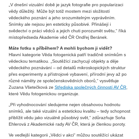
„V dnešní vizuální době je jazyk fotografie pro popularizaci
vědy důležitý. Může být totiž mostem mezi složitostí
vědeckého poznání a jeho srozumitelným vyprávěním.
Snímky ale nejsou jen esteticky působivé. Přinášejí i
svědectví o práci vědců a jejich chuti porozumět světu,“ říká
místopředseda Akademie věd ČR Ondřej Beránek.
Máte fotku s příběhem? A mohli bychom ji vidět?
Hlavní kategorie Věda fotogenická patří tradičně snímkům s
vědeckou tematikou. „Soutěžící zachycují objekty a děje
vědeckého poznávání – od detailů mikroskopických struktur
přes experimenty a přístrojové vybavení, přírodní jevy až po
různé náměty ze společenskovědních oborů,“ vysvětluje
Zuzana Všetečková ze
Střediska společných činností AV ČR
,
které Vědu fotogenickou organizuje.
„Při vyhodnocování sledujeme nejen obsahovou hodnotu
snímků, ale také vizuální a estetickou kvalitu – tedy schopnost
přiblížit vědu jako vizuálně působivý svět,“ zdůrazňuje Soňa
Ehlerová z Akademické rady AV ČR, která je členkou poroty.
Ve vedlejší kategorii „Vědci v akci“ můžou soutěžící ukázat