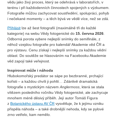
vědu jako živý proces, který se odehrává v laboratořích, v
terénu i při každodenních činnostech spojených s výzkumem.
Fotografie můžou zachycovat soustředění, spolupráci, pohyb
i nečekané momenty – a těch bývá ve vědě více, než se zdá.
Přihlásit
lze až šest fotografií (maximálně tři do každé
kategorie) na webu Vědy fotogenické do
15. června 2026
.
Odborná porota vybere nejlepší snímky do semifinále, z
něhož vzejdou fotografie pro kalendář Akademie věd ČR a
pro výstavu. Cenu získají i nejlepší snímky za každou vědní
oblast. Do soutěže se hlasováním na Facebooku Akademie
věd zapojí také veřejnost.
Inspirovat může i náhoda
Hlubokomořský predátor se sápe po bezbranné, prchající
kořisti – a každou chvíli ji pohltí… Zdánlivě dramatická
fotografie s mystickým názvem
Anglermoss
, která se stala
vítězem posledního ročníku Vědy fotogenické, ale zachycuje
mnohem méně děsivý příběh. Její autor Tomáš Figura
z
Botanického ústavu AV ČR
vysvětluje, že k jejímu vzniku
přispěla náhoda – a také drobnější nehoda, kdy se pylové
zrno vetřelo, kam nemělo.