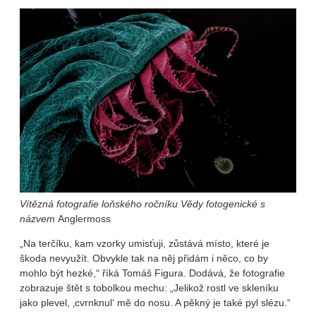
Vítězná fotografie loňského ročníku Vědy fotogenické s
názvem
Anglermoss
„Na terčíku, kam vzorky umisťuji, zůstává místo, které je
škoda nevyužít. Obvykle tak na něj přidám i něco, co by
mohlo být hezké,“ říká Tomáš Figura. Dodává, že fotografie
zobrazuje štět s tobolkou mechu: „Jelikož rostl ve skleníku
jako plevel, ‚cvrnknul‘ mě do nosu. A pěkný je také pyl slézu.“