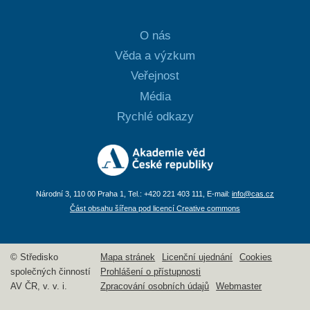
O nás
Věda a výzkum
Veřejnost
Média
Rychlé odkazy
Národní 3, 110 00 Praha 1, Tel.: +420 221 403 111, E-mail:
info@cas.cz
Část obsahu šířena pod licencí Creative commons
© Středisko
Mapa stránek
Licenční ujednání
Cookies
společných činností
Prohlášení o přístupnosti
AV ČR, v. v. i.
Zpracování osobních údajů
Webmaster