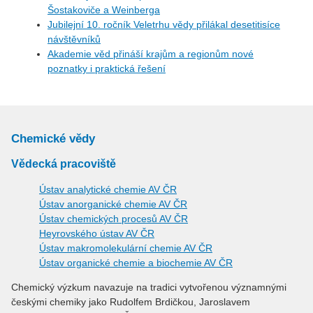
Šostakoviče a Weinberga
Jubilejní 10. ročník Veletrhu vědy přilákal desetitisíce
návštěvníků
Akademie věd přináší krajům a regionům nové
poznatky i praktická řešení
Chemické vědy
Vědecká pracoviště
Ústav analytické chemie AV ČR
Ústav anorganické chemie AV ČR
Ústav chemických procesů AV ČR
Heyrovského ústav AV ČR
Ústav makromolekulární chemie AV ČR
Ústav organické chemie a biochemie AV ČR
Chemický výzkum navazuje na tradici vytvořenou významnými
českými chemiky jako Rudolfem Brdičkou, Jaroslavem