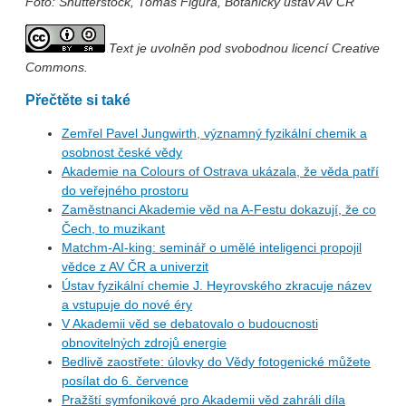
Foto: Shutterstock, Tomáš Figura, Botanický ústav AV ČR
Text je uvolněn pod svobodnou licencí Creative
Commons.
Přečtěte si také
Zemřel Pavel Jungwirth, významný fyzikální chemik a
osobnost české vědy
Akademie na Colours of Ostrava ukázala, že věda patří
do veřejného prostoru
Zaměstnanci Akademie věd na A-Festu dokazují, že co
Čech, to muzikant
Matchm-AI-king: seminář o umělé inteligenci propojil
vědce z AV ČR a univerzit
Ústav fyzikální chemie J. Heyrovského zkracuje název
a vstupuje do nové éry
V Akademii věd se debatovalo o budoucnosti
obnovitelných zdrojů energie
Bedlivě zaostřete: úlovky do Vědy fotogenické můžete
posílat do 6. července
Pražští symfonikové pro Akademii věd zahráli díla