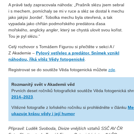
A právě tady zapracovala náhoda: „Prašník slézu jsem sebral
i s mechem, pomíchaly se mi v ruce a sléz se dostal k mechu
jako jakýsi ‚bordel‘. Tobolka mechu byla otevřená, a tak
vypadala jako chřtán podmořského predátora ďasa
mořského, anglicky
angler
, který se chystá ulovit svou kořist.
Tou je pyl slézu.“
Celý rozhovor s Tomášem Figurou si přečtěte v sekci A /
Z Akademie –
Pylový vetřelec a predátor. Snímek vznikl
náhodou, říká vítěz Vědy fotogenické
.
Registrovat se do soutěže Věda fotogenická můžete
zde
.
Rozmanitý svět v Akademii věd
Prvních deset ročníků fotografické soutěže Věda fotogenická sh
2014–2023
.
Vítězné fotografie z loňského ročníku si prohlédněte v článku
Me
ukazuje krásu vědy i její humor
Připravil: Luděk Svoboda, Divize vnějších vztahů SSČ AV ČR