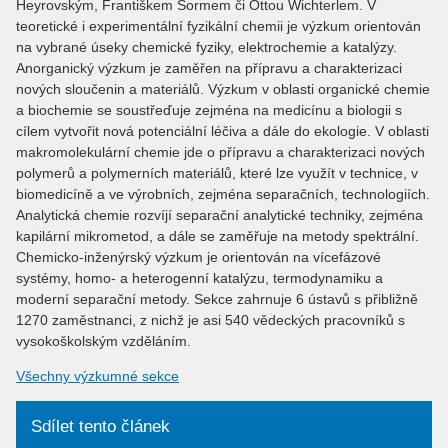
Heyrovským, Františkem Šormem či Ottou Wichterlem. V
teoretické i experimentální fyzikální chemii je výzkum orientován
na vybrané úseky chemické fyziky, elektrochemie a katalýzy.
Anorganický výzkum je zaměřen na přípravu a charakterizaci
nových sloučenin a materiálů. Výzkum v oblasti organické chemie
a biochemie se soustřeďuje zejména na medicínu a biologii s
cílem vytvořit nová potenciální léčiva a dále do ekologie. V oblasti
makromolekulární chemie jde o přípravu a charakterizaci nových
polymerů a polymerních materiálů, které lze využít v technice, v
biomedicíně a ve výrobních, zejména separačních, technologiích.
Analytická chemie rozvíjí separační analytické techniky, zejména
kapilární mikrometod, a dále se zaměřuje na metody spektrální.
Chemicko-inženýrský výzkum je orientován na vícefázové
systémy, homo- a heterogenní katalýzu, termodynamiku a
moderní separační metody. Sekce zahrnuje 6 ústavů s přibližně
1270 zaměstnanci, z nichž je asi 540 vědeckých pracovníků s
vysokoškolským vzděláním.
Všechny výzkumné sekce
Sdílet tento článek