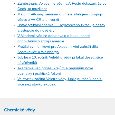
Zaměstnanci Akademie věd na A-Festu dokazují, že co
Čech, to muzikant
Matchm-AI-king: seminář o umělé inteligenci propojil
vědce z AV ČR a univerzit
Ústav fyzikální chemie J. Heyrovského zkracuje název
a vstupuje do nové éry
V Akademii věd se debatovalo o budoucnosti
obnovitelných zdrojů energie
Pražští symfonikové pro Akademii věd zahráli díla
Šostakoviče a Weinberga
Jubilejní 10. ročník Veletrhu vědy přilákal desetitisíce
návštěvníků
Akademie věd přináší krajům a regionům nové
poznatky i praktická řešení
Ve čtvrtek začíná Veletrh vědy, jubilejní ročník nabízí
více než stovku expozic
Chemické vědy