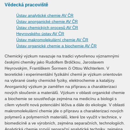
Vědecká pracoviště
Ústav analytické chemie AV ČR
Ústav anorganické chemie AV ČR
Ústav chemických procesů AV ČR
Heyrovského ústav AV ČR
Ústav makromolekulární chemie AV ČR
Ústav organické chemie a biochemie AV ČR
Chemický výzkum navazuje na tradici vytvořenou významnými
českými chemiky jako Rudolfem Brdičkou, Jaroslavem
Heyrovským, Františkem Šormem či Ottou Wichterlem. V
teoretické i experimentální fyzikální chemii je výzkum orientován
na vybrané úseky chemické fyziky, elektrochemie a katalýzy.
Anorganický výzkum je zaměřen na přípravu a charakterizaci
nových sloučenin a materiálů. Výzkum v oblasti organické chemie
a biochemie se soustřeďuje zejména na medicínu a biologii s
cílem vytvořit nová potenciální léčiva a dále do ekologie. V oblasti
makromolekulární chemie jde o přípravu a charakterizaci nových
polymerů a polymerních materiálů, které lze využít v technice, v
biomedicíně a ve výrobních, zejména separačních, technologiích.
Analytická chemie rozvíjí separační analytické techniky, zejména