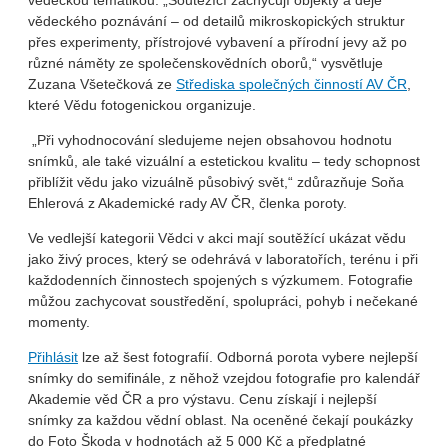
vědeckou tematikou. „Soutěžící zachycují objekty a děje
vědeckého poznávání – od detailů mikroskopických struktur
přes experimenty, přístrojové vybavení a přírodní jevy až po
různé náměty ze společenskovědních oborů,“ vysvětluje
Zuzana Všetečková ze
Střediska společných činností AV ČR
,
které Vědu fotogenickou organizuje.
„Při vyhodnocování sledujeme nejen obsahovou hodnotu
snímků, ale také vizuální a estetickou kvalitu – tedy schopnost
přiblížit vědu jako vizuálně působivý svět,“ zdůrazňuje Soňa
Ehlerová z Akademické rady AV ČR, členka poroty.
Ve vedlejší kategorii Vědci v akci mají soutěžící ukázat vědu
jako živý proces, který se odehrává v laboratořích, terénu i při
každodenních činnostech spojených s výzkumem. Fotografie
můžou zachycovat soustředění, spolupráci, pohyb i nečekané
momenty.
Přihlásit
lze až šest fotografií. Odborná porota vybere nejlepší
snímky do semifinále, z něhož vzejdou fotografie pro kalendář
Akademie věd ČR a pro výstavu. Cenu získají i nejlepší
snímky za každou vědní oblast. Na oceněné čekají poukázky
do Foto Škoda v hodnotách až 5 000 Kč a předplatné