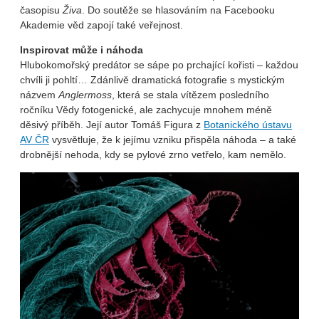
časopisu
Živa
. Do soutěže se hlasováním na Facebooku
Akademie věd zapojí také veřejnost.
Inspirovat může i náhoda
Hlubokomořský predátor se sápe po prchající kořisti – každou
chvíli ji pohltí… Zdánlivě dramatická fotografie s mystickým
názvem
Anglermoss
, která se stala vítězem posledního
ročníku Vědy fotogenické, ale zachycuje mnohem méně
děsivý příběh. Její autor Tomáš Figura z
Botanického ústavu
AV ČR
vysvětluje, že k jejímu vzniku přispěla náhoda – a také
drobnější nehoda, kdy se pylové zrno vetřelo, kam nemělo.