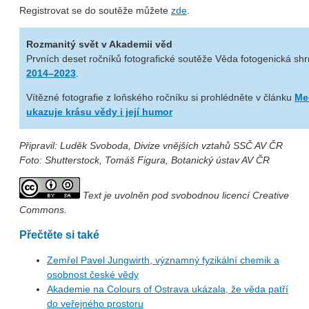
Registrovat se do soutěže můžete
zde
.
Rozmanitý svět v Akademii věd
Prvních deset ročníků fotografické soutěže Věda fotogenická sh
2014–2023
.
Vítězné fotografie z loňského ročníku si prohlédněte v článku
Me
ukazuje krásu vědy i její humor
Připravil: Luděk Svoboda, Divize vnějších vztahů SSČ AV ČR
Foto: Shutterstock, Tomáš Figura, Botanický ústav AV ČR
Text je uvolněn pod svobodnou licencí Creative
Commons.
Přečtěte si také
Zemřel Pavel Jungwirth, významný fyzikální chemik a
osobnost české vědy
Akademie na Colours of Ostrava ukázala, že věda patří
do veřejného prostoru