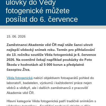
úlovky do Vědy
fotogenické můžete
posílat do 6. července
15. 06. 2026
Zaměstnanci Akademie věd ČR mají stále šanci ulovit
nejlepší vědecký snímek roku. Termín pro přihlašování
do 13. ročníku soutěže Věda fotogenická je 6. července
2026. Na oceněné čekají například poukázky do Foto
Škoda v hodnotách až 5 000 korun a předplatné
časopisu
Živa
.
Věda fotogenická
nabízí objektivem fotoaparátů pohled do
laboratoří, badatelen, výzkumů i každodenní práce nejen
vědců a vědkyň, ale i dalších zaměstnanců z pracovišť
Akademie věd ČR.
Hlavní kategorie Věda fotogenická patří tradičně snímkům s