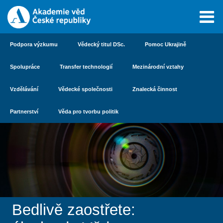
Podpora výzkumu
Vědecký titul DSc.
Pomoc Ukrajině
Spolupráce
Transfer technologií
Mezinárodní vztahy
Vzdělávání
Vědecké společnosti
Znalecká činnost
Partnerství
Věda pro tvorbu politik
Bedlivě zaostřete: