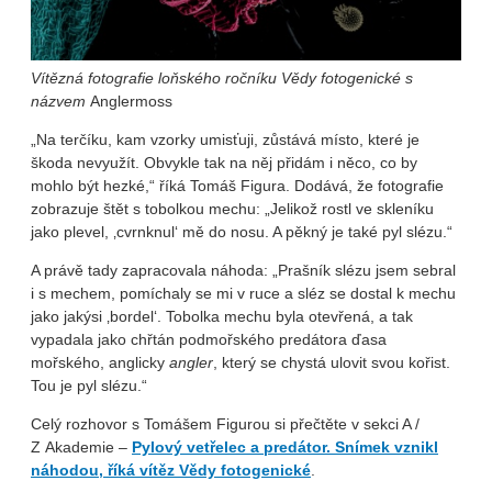
Vítězná fotografie loňského ročníku Vědy fotogenické s
názvem
Anglermoss
„Na terčíku, kam vzorky umisťuji, zůstává místo, které je
škoda nevyužít. Obvykle tak na něj přidám i něco, co by
mohlo být hezké,“ říká Tomáš Figura. Dodává, že fotografie
zobrazuje štět s tobolkou mechu: „Jelikož rostl ve skleníku
jako plevel, ‚cvrnknul‘ mě do nosu. A pěkný je také pyl slézu.“
A právě tady zapracovala náhoda: „Prašník slézu jsem sebral
i s mechem, pomíchaly se mi v ruce a sléz se dostal k mechu
jako jakýsi ‚bordel‘. Tobolka mechu byla otevřená, a tak
vypadala jako chřtán podmořského predátora ďasa
mořského, anglicky
angler
, který se chystá ulovit svou kořist.
Tou je pyl slézu.“
Celý rozhovor s Tomášem Figurou si přečtěte v sekci A /
Z Akademie –
Pylový vetřelec a predátor. Snímek vznikl
náhodou, říká vítěz Vědy fotogenické
.