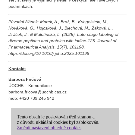
servis, který je výjimečný nejen v českých, ale i světových
podmínkách.
Původní článek: Marek, A., Brož, B., Kriegelstein, M.,
Nováková, G., Hojcsková, J., Blechová, M., Žáková, L.,
Jiráček, J., & Maletínská, L. (2025). Late-stage labeling of
diverse peptides and proteins with iodine-125. Journal of
Pharmaceutical Analysis, 15(7), 101198.
https://doi.org/10.1016/j.jpha.2025.101198
Kontakt:
Barbora Fričová
ÚOCHB – Komunikace
barbora.fricova@uochb.cas.cz
mob: +420 739 245 942