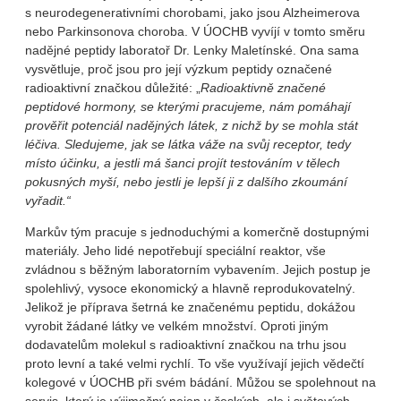
s neurodegenerativními chorobami, jako jsou Alzheimerova
nebo Parkinsonova choroba. V ÚOCHB vyvíjí v tomto směru
nadějné peptidy laboratoř Dr. Lenky Maletínské. Ona sama
vysvětluje, proč jsou pro její výzkum peptidy označené
radioaktivní značkou důležité: „
Radioaktivně značené
peptidové hormony, se kterými pracujeme, nám pomáhají
prověřit potenciál nadějných látek, z nichž by se mohla stát
léčiva. Sledujeme, jak se látka váže na svůj receptor, tedy
místo účinku, a jestli má šanci projít testováním v tělech
pokusných myší, nebo jestli je lepší ji z dalšího zkoumání
vyřadit.“
Markův tým pracuje s jednoduchými a komerčně dostupnými
materiály. Jeho lidé nepotřebují speciální reaktor, vše
zvládnou s běžným laboratorním vybavením. Jejich postup je
spolehlivý, vysoce ekonomický a hlavně reprodukovatelný.
Jelikož je příprava šetrná ke značenému peptidu, dokážou
vyrobit žádané látky ve velkém množství. Oproti jiným
dodavatelům molekul s radioaktivní značkou na trhu jsou
proto levní a také velmi rychlí. To vše využívají jejich vědečtí
kolegové v ÚOCHB při svém bádání. Můžou se spolehnout na