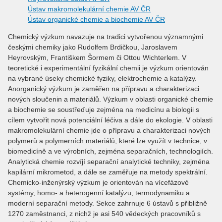
Ústav makromolekulární chemie AV ČR
Ústav organické chemie a biochemie AV ČR
Chemický výzkum navazuje na tradici vytvořenou významnými
českými chemiky jako Rudolfem Brdičkou, Jaroslavem
Heyrovským, Františkem Šormem či Ottou Wichterlem. V
teoretické i experimentální fyzikální chemii je výzkum orientován
na vybrané úseky chemické fyziky, elektrochemie a katalýzy.
Anorganický výzkum je zaměřen na přípravu a charakterizaci
nových sloučenin a materiálů. Výzkum v oblasti organické chemie
a biochemie se soustřeďuje zejména na medicínu a biologii s
cílem vytvořit nová potenciální léčiva a dále do ekologie. V oblasti
makromolekulární chemie jde o přípravu a charakterizaci nových
polymerů a polymerních materiálů, které lze využít v technice, v
biomedicíně a ve výrobních, zejména separačních, technologiích.
Analytická chemie rozvíjí separační analytické techniky, zejména
kapilární mikrometod, a dále se zaměřuje na metody spektrální.
Chemicko-inženýrský výzkum je orientován na vícefázové
systémy, homo- a heterogenní katalýzu, termodynamiku a
moderní separační metody. Sekce zahrnuje 6 ústavů s přibližně
1270 zaměstnanci, z nichž je asi 540 vědeckých pracovníků s