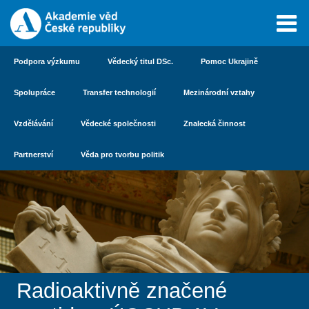
Podpora výzkumu
Vědecký titul DSc.
Pomoc Ukrajině
Spolupráce
Transfer technologií
Mezinárodní vztahy
Vzdělávání
Vědecké společnosti
Znalecká činnost
Partnerství
Věda pro tvorbu politik
Radioaktivně značené