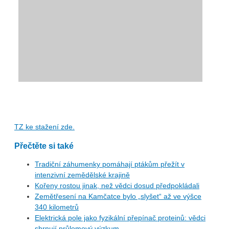
TZ ke stažení zde.
Přečtěte si také
Tradiční záhumenky pomáhají ptákům přežít v
intenzivní zemědělské krajině
Kořeny rostou jinak, než vědci dosud předpokládali
Zemětřesení na Kamčatce bylo „slyšet“ až ve výšce
340 kilometrů
Elektrická pole jako fyzikální přepínač proteinů: vědci
shrnují průlomový výzkum