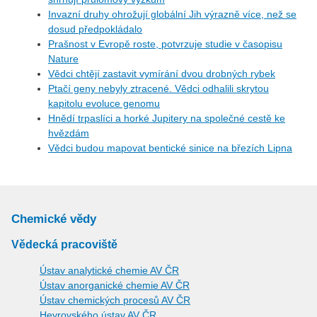
Invazní druhy ohrožují globální Jih výrazně více, než se
dosud předpokládalo
Prašnost v Evropě roste, potvrzuje studie v časopisu
Nature
Vědci chtějí zastavit vymírání dvou drobných rybek
Ptačí geny nebyly ztracené. Vědci odhalili skrytou
kapitolu evoluce genomu
Hnědí trpaslíci a horké Jupitery na společné cestě ke
hvězdám
Vědci budou mapovat bentické sinice na březích Lipna
Chemické vědy
Vědecká pracoviště
Ústav analytické chemie AV ČR
Ústav anorganické chemie AV ČR
Ústav chemických procesů AV ČR
Heyrovského ústav AV ČR