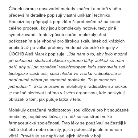
Článek shrnuje dosavadní metody značení a autoři v něm
především detailně popisují vlastní unikátní techniku.
Radioizotop připojují k peptidům či proteinům až na konci
celého procesu, kdy jsou biomolekuly hotové, tedy plně
syntetizované. Tento způsob chrání molekuly před
poškozením a je vhodný pro širokou škálu látek od krátkých
peptidů až po velké proteiny. Vedoucí vědecké skupiny z
ÚOCHB Aleš Marek popisuje:
„Jde nám o to, aby bylo možné
při pokusech sledovat aktivitu vybrané látky. Jelikož se nám
daří, aby si i po označení radioizotopem jodu zachovala své
biologické vlastnosti, stačí hledat ve vzorku radioaktivitu a
není nutné pátrat po samotné molekule. To je mnohem
jednoduší.“
Takto připravené molekuly s radioaktivní značkou
je možné sledovat i přímo v živém organismu, kde poskytují
obrázek o tom, jak putuje látka v těle.
Molekuly označené radioizotopy jsou klíčové pro hit současné
medicíny, peptidová léčiva, na něž se soustředí velké
farmaceutické společnosti. Tyto léky se používají nejčastěji k
léčbě diabetu nebo obezity, jejich potenciál je ale mnohem
větší. Prověřuje se například jejich účinek v boji