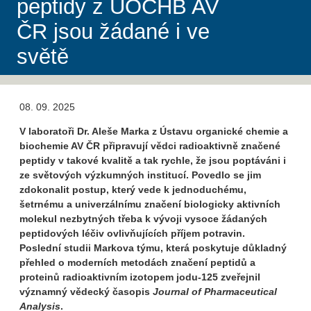
peptidy z ÚOCHB AV
ČR jsou žádané i ve
světě
08. 09. 2025
V laboratoři Dr. Aleše Marka z Ústavu organické chemie a
biochemie AV ČR připravují vědci radioaktivně značené
peptidy v takové kvalitě a tak rychle, že jsou poptáváni i
ze světových výzkumných institucí. Povedlo se jim
zdokonalit postup, který vede k jednoduchému,
šetrnému a univerzálnímu značení biologicky aktivních
molekul nezbytných třeba k vývoji vysoce žádaných
peptidových léčiv ovlivňujících příjem potravin.
Poslední studii Markova týmu, která poskytuje důkladný
přehled o moderních metodách značení peptidů a
proteinů radioaktivním izotopem jodu-125 zveřejnil
významný vědecký časopis
Journal of Pharmaceutical
Analysis
.