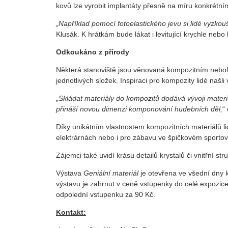
kovů lze vyrobit implantáty přesně na míru konkrétní
„Například pomocí fotoelastického jevu si lidé vyzko
Klusák. K hrátkám bude lákat i levitující krychle nebo
Odkoukáno z přírody
Některá stanoviště jsou věnovaná kompozitním neboli 
jednotlivých složek. Inspiraci pro kompozity lidé našli
„
Skládat materiály do kompozitů dodává vývoji materi
přináší novou dimenzi komponování hudebních děl,
“
Díky unikátním vlastnostem kompozitních materiálů li
elektrárnách nebo i pro zábavu ve špičkovém sporto
Zájemci také uvidí krásu detailů krystalů či vnitřní s
Výstava
Geniální materiál
je otevřena ve všední dny 
výstavu je zahrnut v ceně vstupenky do celé expozic
odpolední vstupenku za 90 Kč.
Kontakt: