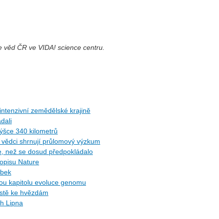
e věd ČR ve VIDA! science centru.
ntenzivní zemědělské krajině
dali
ýšce 340 kilometrů
ů: vědci shrnují průlomový výzkum
ce, než se dosud předpokládalo
sopisu Nature
ybek
ytou kapitolu evoluce genomu
cestě ke hvězdám
ch Lipna