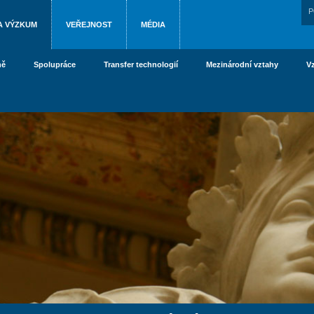
P
A VÝZKUM
VEŘEJNOST
MÉDIA
ně
Spolupráce
Transfer technologií
Mezinárodní vztahy
V