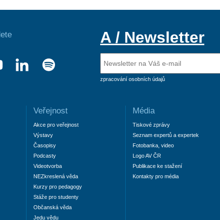
A / Newsletter
ete
zpracování osobních údajů
Veřejnost
Média
Akce pro veřejnost
Tiskové zprávy
Výstavy
Seznam expertů a expertek
Časopisy
Fotobanka, video
Podcasty
Logo AV ČR
Videotvorba
Publikace ke stažení
NEZkreslená věda
Kontakty pro média
Kurzy pro pedagogy
Stáže pro studenty
Občanská věda
Jedu vědu