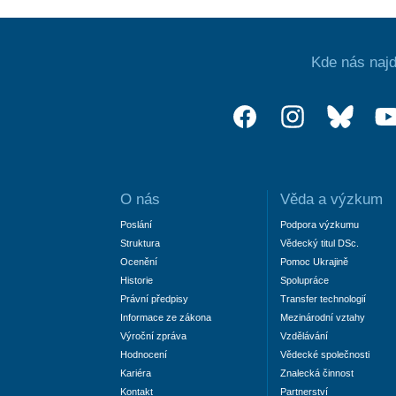
Kde nás najd
O nás
Věda a výzkum
Poslání
Podpora výzkumu
Struktura
Vědecký titul DSc.
Ocenění
Pomoc Ukrajině
Historie
Spolupráce
Právní předpisy
Transfer technologií
Informace ze zákona
Mezinárodní vztahy
Výroční zpráva
Vzdělávání
Hodnocení
Vědecké společnosti
Kariéra
Znalecká činnost
Kontakt
Partnerství