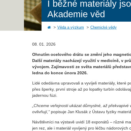
I běžné materiály js
Akademie věd
Věda a výzkum
Chemické vědy
08. 01. 2026
Ohnutím ocelového drátu se změní jeho magnetické 
Další materiály nacházejí využití v medicíně, v pr
vývojem. Zajímavosti ze světa materiálů představ
ledna do konce února 2026.
Lidé odedávna upravovali a vyvíjeli materiály, které pou
přes šperky, první stroje až po lopatky turbín odoláva
jadernou fúzi.
„Chceme veřejnosti ukázat důmyslné, až překvapivé v
ovlivňují,“
popisuje Jan Klusák z Ústavu fyziky materiá
Návštěvníci na výstavě uvidí 18 exponátů – různé mate
jen rez, ale i materiál vyvíjený pro léčbu nádorovýc