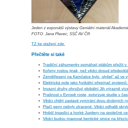
Jeden z exponátů výstavy Geniální materiál Akademi
FOTO: Jana Plavec, SSČ AV ČR
TZ ke stažení zde.
Přečtěte si také
Tradiční záhumenky pomáhají ptákům přežít v i
Kořeny rostou jinak, než vědci dosud předpoklá
Zemětřesení na Kamčatce bylo „slyšet“ až ve v
Elektrická pole jako fyzikální přepínač protein
Invazní druhy ohrožují globální Jih výrazně ví
Prašnost v Evropě roste, potvrzuje studie v ča
Vědci chtějí zastavit vymírání dvou drobných r
Ptačí geny nebyly ztracené. Vědci odhalili skr
Hnědí trpaslíci a horké Jupitery na společné 
Vědci budou mapovat bentické sinice na březí