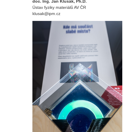
doc. Ing. Jan Klusák, Ph.D.
Ústav fyziky materiálů AV ČR
klusak@ipm.cz