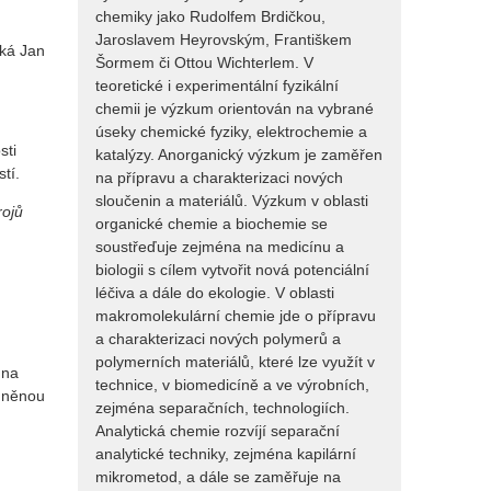
chemiky jako Rudolfem Brdičkou,
Jaroslavem Heyrovským, Františkem
ká Jan
Šormem či Ottou Wichterlem. V
teoretické i experimentální fyzikální
chemii je výzkum orientován na vybrané
úseky chemické fyziky, elektrochemie a
sti
katalýzy. Anorganický výzkum je zaměřen
tí.
na přípravu a charakterizaci nových
sloučenin a materiálů. Výzkum v oblasti
rojů
organické chemie a biochemie se
soustřeďuje zejména na medicínu a
biologii s cílem vytvořit nová potenciální
h
léčiva a dále do ekologie. V oblasti
makromolekulární chemie jde o přípravu
a charakterizaci nových polymerů a
polymerních materiálů, které lze využít v
 na
technice, v biomedicíně a ve výrobních,
odněnou
zejména separačních, technologiích.
Analytická chemie rozvíjí separační
analytické techniky, zejména kapilární
mikrometod, a dále se zaměřuje na