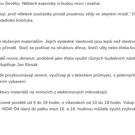
mu člověku. Některé exponáty si budou moci i osahat.
ušejí, proč některé součástky prostě prasknou vždy ve stejném místě,“
ří
 kladívko koloťuka.
složeným materiálům. Jejich výsledné vlastnosti jsou lepší než vlastno
 v přírodě. Stačí se podívat na strukturu dřeva, šnečí ulity nebo třeba kos
álů novou dimenzi, podobně jako třeba využití různých hudebních nást
 doplňuje Jan Klusák.
dé prozkoumávají vesmír, využívají je v leteckém průmyslu, v jadernýc
vním vybavení.
truktury materiálů na snímcích z elektronových mikroskopů.
kromě pondělí od 9 do 18 hodin, o víkendech od 10 do 18 hodin. Vstup
e VIDA! Od úterý do pátku mezi 16. a 18. hodinou můžete využít zvýh