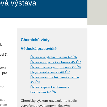
ová výstava
Chemické vědy
í.
Vědecká pracoviště
od 7.
Ústav analytické chemie AV ČR
Ústav anorganické chemie AV ČR
Ústav chemických procesů AV ČR
lovu
Heyrovského ústav AV ČR
i pro
Ústav makromolekulární chemie
AV ČR
ímo
Ústav organické chemie a
biochemie AV ČR
jsou
Chemický výzkum navazuje na tradici
iskem
vytvořenou významnými českými