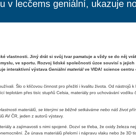
ou v lecčems geniální, ukazuje n
vlastnosti. Jiný drát si svůj tvar pamatuje a vždy se do něj vrát
ůmyslu, ve sportu. Rozvoj lidské společnosti úzce souvisí s jejich
uje interaktivní výstava
Geniální materiál
ve VIDA! science centru 
žívali. Šlo o klíčovou činnost pro přežití i kvalitu života. Od nástrojů k 
jící teplotám přes tisíc stupňů Celsia, materiály pro uchovávání vodíku č
lastnosti materiálů, se kterými se běžně setkáváme nebo náš život př
lů AV ČR, jeden z autorů výstavy.
riály a zajímavosti s nimi spojené. Dozví se třeba, že oxidy železa ne
h onemocnění. Že únava materiálů přelomí i nápravu vlaku nebo že 3D t