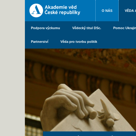
O NÁS
VĚDA 
Podpora výzkumu
Vědecký titul DSc.
Pomoc Ukraji
Partnerství
Věda pro tvorbu politik