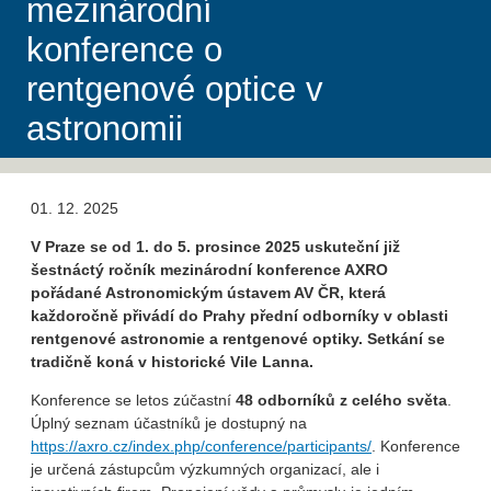
mezinárodní
konference o
rentgenové optice v
astronomii
01. 12. 2025
V Praze se od 1. do 5. prosince 2025 uskuteční již
šestnáctý ročník mezinárodní konference AXRO
pořádané Astronomickým ústavem AV ČR, která
každoročně přivádí do Prahy přední odborníky v oblasti
rentgenové astronomie a rentgenové optiky. Setkání se
tradičně koná v historické Vile Lanna.
Konference se letos zúčastní
48 odborníků z celého světa
.
Úplný seznam účastníků je dostupný na
https://axro.cz/index.php/conference/participants/
. Konference
je určená zástupcům výzkumných organizací, ale i