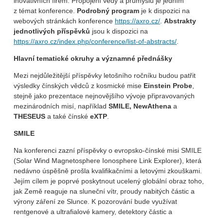
inovativních firem. Propojení vědy a průmyslu je jedním
z témat konference.
Podrobný program
je k dispozici na
webových stránkách konference
https://axro.cz/
.
Abstrakty
jednotlivých příspěvků
jsou k dispozici na
https://axro.cz/index.php/conference/list-of-abstracts/
.
Hlavní tematické okruhy a významné přednášky
Mezi nejdůležitější příspěvky letošního ročníku budou patřit
výsledky čínských vědců z kosmické mise
Einstein Probe
,
stejně jako prezentace nejnovějšího vývoje připravovaných
mezinárodních misí, například
SMILE, NewAthena
a
THESEUS
a také čínské
eXTP
.
SMILE
Na konferenci zazní příspěvky o evropsko-čínské misi SMILE
(Solar Wind Magnetosphere Ionosphere Link Explorer), která
nedávno úspěšně prošla kvalifikačními a letovými zkouškami.
Jejím cílem je poprvé poskytnout ucelený globální obraz toho,
jak Země reaguje na sluneční vítr, proudy nabitých částic a
výrony záření ze Slunce. K pozorování bude využívat
rentgenové a ultrafialové kamery, detektory částic a