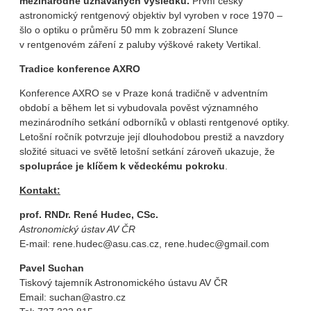
mezinárodně uznávaných výsledků.
První český
astronomický rentgenový objektiv byl vyroben v roce 1970 –
šlo o optiku o průměru 50 mm k zobrazení Slunce
v rentgenovém záření z paluby výškové rakety Vertikal.
Tradice konference AXRO
Konference AXRO se v Praze koná tradičně v adventním
období a během let si vybudovala pověst významného
mezinárodního setkání odborníků v oblasti rentgenové optiky.
Letošní ročník potvrzuje její dlouhodobou prestiž a navzdory
složité situaci ve světě letošní setkání zároveň ukazuje, že
spolupráce je klíčem k vědeckému pokroku
.
Kontakt:
prof. RNDr. René Hudec, CSc.
Astronomický ústav AV ČR
E-mail: rene.hudec@asu.cas.cz, rene.hudec@gmail.com
Pavel Suchan
Tiskový tajemník Astronomického ústavu AV ČR
Email: suchan@astro.cz