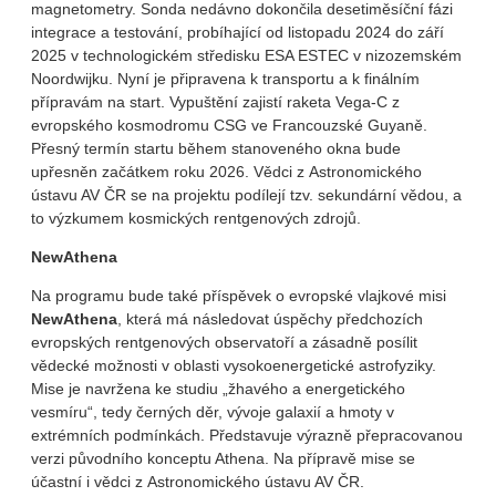
magnetometry. Sonda nedávno dokončila desetiměsíční fázi
integrace a testování, probíhající od listopadu 2024 do září
2025 v technologickém středisku ESA ESTEC v nizozemském
Noordwijku. Nyní je připravena k transportu a k finálním
přípravám na start. Vypuštění zajistí raketa Vega-C z
evropského kosmodromu CSG ve Francouzské Guyaně.
Přesný termín startu během stanoveného okna bude
upřesněn začátkem roku 2026. Vědci z Astronomického
ústavu AV ČR se na projektu podílejí tzv. sekundární vědou, a
to výzkumem kosmických rentgenových zdrojů.
NewAthena
Na programu bude také příspěvek o evropské vlajkové misi
NewAthena
, která má následovat úspěchy předchozích
evropských rentgenových observatoří a zásadně posílit
vědecké možnosti v oblasti vysokoenergetické astrofyziky.
Mise je navržena ke studiu „žhavého a energetického
vesmíru“, tedy černých děr, vývoje galaxií a hmoty v
extrémních podmínkách. Představuje výrazně přepracovanou
verzi původního konceptu Athena. Na přípravě mise se
účastní i vědci z Astronomického ústavu AV ČR.