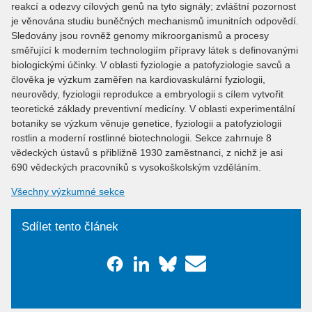
reakcí a odezvy cílových genů na tyto signály; zvláštní pozornost
je věnována studiu buněčných mechanismů imunitních odpovědí.
Sledovány jsou rovněž genomy mikroorganismů a procesy
směřující k moderním technologiím přípravy látek s definovanými
biologickými účinky. V oblasti fyziologie a patofyziologie savců a
člověka je výzkum zaměřen na kardiovaskulární fyziologii,
neurovědy, fyziologii reprodukce a embryologii s cílem vytvořit
teoretické základy preventivní medicíny. V oblasti experimentální
botaniky se výzkum věnuje genetice, fyziologii a patofyziologii
rostlin a moderní rostlinné biotechnologii. Sekce zahrnuje 8
vědeckých ústavů s přibližně 1930 zaměstnanci, z nichž je asi
690 vědeckých pracovníků s vysokoškolským vzděláním.
Všechny výzkumné sekce
Sdílet tento článek