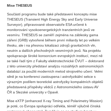
Mise THESEUS
Součástí programu bude také představení konceptu mise
THESEUS (Transient High Energy Sky and Early Universe
Surveyor), připravované observatoře ESA určené k
monitorování vysokoenergetických tranzientních jevů ve
vesmíru. THESEUS se zaměří zejména na záblesky gama
záření (GRB) vytvořené během první miliardy let po velkém
třesku, ale i na přesnou lokalizaci zdrojů gravitačních vln,
neutrin a dalších přechodných vesmírných jevů. Na projektu
spolupracuje široké konsorcium evropských institucí, mezi ně
se také řadí tým z Fakulty elektrotechnické ČVUT – doktorand
z této univerzity představí analýzu rozsáhlých astronomických
databází za použiti moderních metod strojového učení. Velmi
silně je na konferenci zastoupena i astrofyzikální sekce s
výrazným podílem teoretické astrofyziky kompaktních objektů
představená příspěvky vědců z Astronomického ústavu AV
ČR a Slezské univerzity v Opavě.
Mise eXTP (enhanced X-ray Timing and Polarimetry Mission)
je poté, co Evropa spolupráci odřekla, téměř výlučně čínská