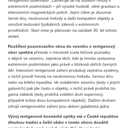
rentgenová observatoř. Zaměřuje se na studium hmoty v
extrémních podmínkách – při vysoké hustotě, silné gravitaci a
intenzivních magnetických polích. Jejím cílem je zkoumat
černé díry, neutronové hvězdy a další kompaktní objekty a
umožnit testování fyzikálních zákonů v extrémních
prostředích. Start mise je plánován na začátek 30. let tohoto
století.
Rozšíření pozorovacího okna do vesmíru o rentgenový
obor spektra
přineslo v minulosti zcela klíčové poznatky
o dějích ve vesmíru, zejména těch, kde je hmota vystavena
extrémním podmínkám jako právě v blízkosti obřích černých
děr. Intenzivní rentgenové záření produkují zejména systémy,
v nichž proudí hmota na neutronovou hvězdu, černou díru
nebo na bílého trpaslíka. Ve vzdáleném vesmíru (tedy v jiných
galaxiích) pak jde často o objekty, v nichž právě probíhá tzv.
gama záblesk (tedy probíhá zvláštní druh supernovy,
případně kolize dvou kompaktních objektů). Dalším druhem
zdrojů rentgenového záření jsou aktivní galaktická jádra.
Vývoj rentgenové kosmické optiky má v České republice
dlouhou tradici a čeští vědci v tomto oboru dosáhli