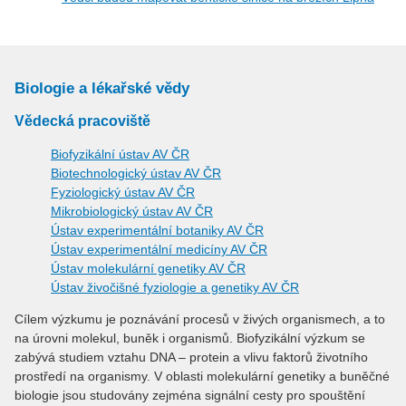
Biologie a lékařské vědy
Vědecká pracoviště
Biofyzikální ústav AV ČR
Biotechnologický ústav AV ČR
Fyziologický ústav AV ČR
Mikrobiologický ústav AV ČR
Ústav experimentální botaniky AV ČR
Ústav experimentální medicíny AV ČR
Ústav molekulární genetiky AV ČR
Ústav živočišné fyziologie a genetiky AV ČR
Cílem výzkumu je poznávání procesů v živých organismech, a to
na úrovni molekul, buněk i organismů. Biofyzikální výzkum se
zabývá studiem vztahu DNA – protein a vlivu faktorů životního
prostředí na organismy. V oblasti molekulární genetiky a buněčné
biologie jsou studovány zejména signální cesty pro spouštění