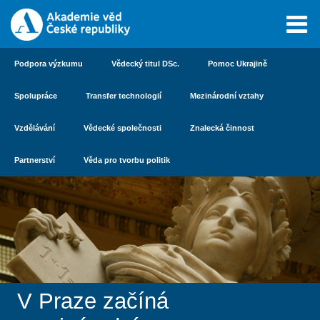
Podpora výzkumu
Vědecký titul DSc.
Pomoc Ukrajině
Spolupráce
Transfer technologií
Mezinárodní vztahy
Vzdělávání
Vědecké společnosti
Znalecká činnost
Partnerství
Věda pro tvorbu politik
V Praze začíná