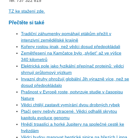
Tel: 737 322 815
TZ ke stažení zde.
Přečtěte si také
Tradiční záhumenky pomáhají ptákům přežít v
intenzivní zemědělské krajině
Kořeny rostou jinak, než vědci dosud předpokládali
Zemětřesení na Kamčatce bylo „slyšet“ až ve výšce
340 kilometrů
Elektrická pole jako fyzikální přepínač proteinů: vědci
shrnují průlomový výzkum
Invazní druhy ohrožují globální Jih výrazně více, než se
dosud předpokládalo
Prašnost v Evropě roste, potvrzuje studie v časopisu
Nature
Vědci chtějí zastavit vymírání dvou drobných rybek
Ptačí geny nebyly ztracené. Vědci odhalili skrytou
kapitolu evoluce genomu
Hnědí trpaslíci a horké Jupitery na společné cestě ke
hvězdám
Vědci budou mapovat bentické sinice na březích Lipna