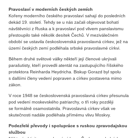
Pravoslaví v moderních českých zemích
Kořeny moderního českého pravoslaví sahají do posledních
dekád 19. století. Tehdy se u nás začali objevovat bohatí
návštěvníci z Ruska a k pravoslaví pod vlivem panslavismu
přestoupilo také několik desítek Čechů. V meziválečném
období se ustavila československá pravoslavná církev, jež na
území českých zemí podléhala srbské pravoslavné církvi.
Během druhé světové války někteří její členové ukrývali
parašutisty, kteří provedli atentát na zastupujícího říšského
protektora Reinharda Heydricha. Biskup Gorazd byl spolu
s dalšími členy vedení popraven a církev postavena mimo
zákon.
V roce 1948 se československá pravoslavná církev přesunula
pod vedení moskevského patriarchy, o tři roky později
se formálně osamostatnila. Pravoslavná církev však ve
skutečnosti nadále podléhala přímému vlivu Moskvy.
Podezřelé převody i spolupráce s ruskou zpravodajskou
službou