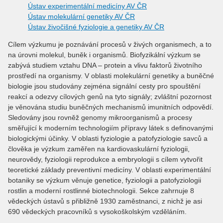
Ústav experimentální medicíny AV ČR
Ústav molekulární genetiky AV ČR
Ústav živočišné fyziologie a genetiky AV ČR
Cílem výzkumu je poznávání procesů v živých organismech, a to
na úrovni molekul, buněk i organismů. Biofyzikální výzkum se
zabývá studiem vztahu DNA – protein a vlivu faktorů životního
prostředí na organismy. V oblasti molekulární genetiky a buněčné
biologie jsou studovány zejména signální cesty pro spouštění
reakcí a odezvy cílových genů na tyto signály; zvláštní pozornost
je věnována studiu buněčných mechanismů imunitních odpovědí.
Sledovány jsou rovněž genomy mikroorganismů a procesy
směřující k moderním technologiím přípravy látek s definovanými
biologickými účinky. V oblasti fyziologie a patofyziologie savců a
člověka je výzkum zaměřen na kardiovaskulární fyziologii,
neurovědy, fyziologii reprodukce a embryologii s cílem vytvořit
teoretické základy preventivní medicíny. V oblasti experimentální
botaniky se výzkum věnuje genetice, fyziologii a patofyziologii
rostlin a moderní rostlinné biotechnologii. Sekce zahrnuje 8
vědeckých ústavů s přibližně 1930 zaměstnanci, z nichž je asi
690 vědeckých pracovníků s vysokoškolským vzděláním.