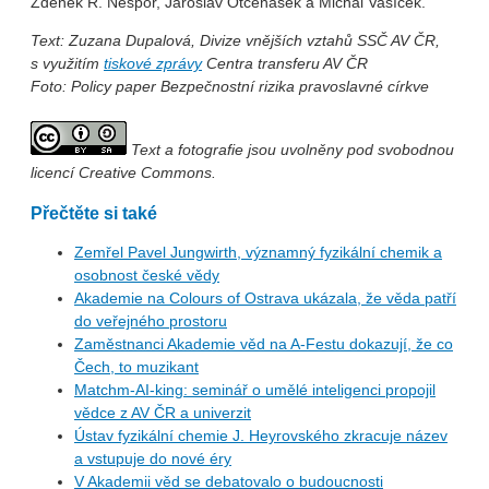
Zdeněk R. Nešpor, Jaroslav Otčenášek a Michal Vašíček.
Text: Zuzana Dupalová, Divize vnějších vztahů SSČ AV ČR,
s využitím
tiskové zprávy
Centra transferu AV ČR
Foto: Policy paper Bezpečnostní rizika pravoslavné církve
Text a fotografie jsou uvolněny pod svobodnou
licencí Creative Commons.
Přečtěte si také
Zemřel Pavel Jungwirth, významný fyzikální chemik a
osobnost české vědy
Akademie na Colours of Ostrava ukázala, že věda patří
do veřejného prostoru
Zaměstnanci Akademie věd na A-Festu dokazují, že co
Čech, to muzikant
Matchm-AI-king: seminář o umělé inteligenci propojil
vědce z AV ČR a univerzit
Ústav fyzikální chemie J. Heyrovského zkracuje název
a vstupuje do nové éry
V Akademii věd se debatovalo o budoucnosti