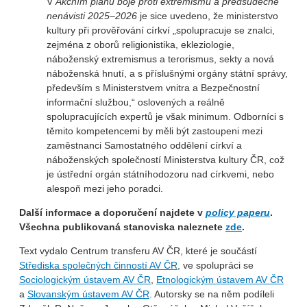
V
Akčním plánu boje proti extremismu a předsudečné
nenávisti 2025–2026
je sice uvedeno, že ministerstvo
kultury při prověřování církví „spolupracuje se znalci,
zejména z oborů religionistika, ekleziologie,
náboženský extremismus a terorismus, sekty a nová
náboženská hnutí, a s příslušnými orgány státní správy,
především s Ministerstvem vnitra a Bezpečnostní
informační službou,“ oslovených a reálně
spolupracujících expertů je však minimum. Odborníci s
těmito kompetencemi by měli být zastoupeni mezi
zaměstnanci Samostatného oddělení církví a
náboženských společností Ministerstva kultury ČR, což
je ústřední orgán státníhodozoru nad církvemi, nebo
alespoň mezi jeho poradci.
Další informace a doporučení najdete v
policy paperu
.
Všechna publikovaná stanoviska naleznete
zde
.
Text vydalo Centrum transferu AV ČR, které je součástí
Střediska společných činností AV ČR
, ve spolupráci se
Sociologickým ústavem AV ČR
,
Etnologickým ústavem AV ČR
a
Slovanským ústavem AV ČR
. Autorsky se na něm podíleli