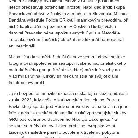
Některé aktivity pravoslavné církve v Česku v posledních
letech představují potenciální hrozbu. Například arcibiskupa
Pravoslavné církve v českých zemích a na Slovensku Michala
Dandára vyšetřuje Policie ČR kvůli majetkovým převodům, při
nichž kapli a dům s pozemkem v Českých Budějovicích
daroval Pravoslavnému spolku svatých Cyrila a Metoděje.
Tuto akci ovšem jihočeský okružní arciděkanát neprojednal
ani neschválil.
Michal Dandár a někteří další členové vedení církve se také
fotografovali společně se zástupci ruského nacionalistického
motorkářského gangu Noční vlci, který má silné vazby na
Vladimira Putina. Církev snímek umístila na svůj oficiální
facebookový profil.
Jako bezpečnostní riziko označila česká tajná služba události
z roku 2022, kdy došlo v karlovarském kostele sv. Petra a
Pavla, který spadá pod Ruskou pravoslavnou církev, i na jeho
faře k několika setkání důstojníků ruské zpravodajské služby
GRU pod ochranou duchovního Nikolaje Liščenjuka. Na
setkání se měly plánovat akce proti jiné evropské zemi.
Liščenjuk následně přišel o povolení k trvalému pobytu a