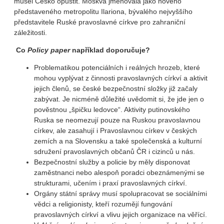
musel Česko opustit. Moskva jmenovala jako nového
představeného metropolitu Ilariona, bývalého nejvyššího
představitele Ruské pravoslavné církve pro zahraniční
záležitosti.
Co
Policy paper
například doporučuje?
Problematikou potenciálních i reálných hrozeb, které
mohou vyplývat z činnosti pravoslavných církví a aktivit
jejich členů, se české bezpečnostní složky již začaly
zabývat. Je nicméně důležité uvědomit si, že jde jen o
pověstnou „špičku ledovce“. Aktivity putinovského
Ruska se neomezují pouze na Ruskou pravoslavnou
církev, ale zasahují i Pravoslavnou církev v českých
zemích a na Slovensku a také společenská a kulturní
sdružení pravoslavných občanů ČR i cizinců u nás.
Bezpečnostní služby a policie by měly disponovat
zaměstnanci nebo alespoň poradci obeznámenými se
strukturami, učením i praxí pravoslavných církví.
Orgány státní správy musí spolupracovat se sociálními
vědci a religionisty, kteří rozumějí fungování
pravoslavných církví a vlivu jejich organizace na věřící.