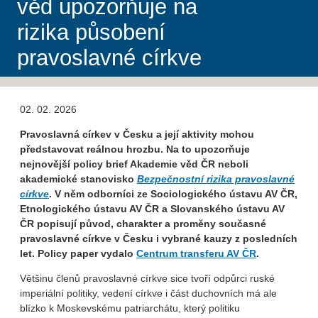
věd upozorňuje na
rizika působení
pravoslavné církve
02. 02. 2026
Pravoslavná církev v Česku a její aktivity mohou
představovat reálnou hrozbu. Na to upozorňuje
nejnovější policy brief Akademie věd ČR neboli
akademické stanovisko
Bezpečnostní rizika pravoslavné
církve
. V něm odborníci ze Sociologického ústavu AV ČR,
Etnologického ústavu AV ČR a Slovanského ústavu AV
ČR popisují původ, charakter a proměny současné
pravoslavné církve v Česku i vybrané kauzy z posledních
let.
Policy paper vydalo
Centrum transferu AV ČR
.
Většinu členů pravoslavné církve sice tvoří odpůrci ruské
imperiální politiky, vedení církve i část duchovních má ale
blízko k Moskevskému patriarchátu, který politiku