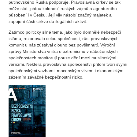
putinovského Ruska podporuje. Pravoslavná církev se tak
může stát „pátou kolonou“ ruských zájmů a agenturního
působení i v Česku. Její vliv násobí značný majetek a
zapojení části církve do ilegálních aktivit.
Zatímco politicky silné téma, jako bylo domnělé nebezpečí
islámu, rezonovalo celou společností, růst pravoslavných
komunit u nás zůstával dlouho bez povšimnutí. Výroční
zprávy Ministerstva vnitra o extremismu v náboženských
společnostech monitorují pouze dění mezi muslimskými
věřícími. Některá pravoslavná společenství přitom tvoří svými
společenskými vazbami, mocenským vlivem i ekonomickým
zázemím závažné bezpečnostní riziko.