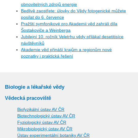
obnovitelných zdrojů energie
Bedlivě zaostřete: úlovky do Vědy fotogenické můžete
posílat do 6. července
Pražští symfonikové pro Akademii věd zahráli díla
Šostakoviče a Weinberga
Jubilejní 10. ročník Veletrhu vědy přilákal desetitisíce
návštěvníků
Akademie věd přináší krajům a regionům nové
poznatky i praktická řešení
Biologie a lékařské vědy
Vědecká pracoviště
Biofyzikální ústav AV ČR
Biotechnologický ústav AV ČR
Fyziologický ústav AV ČR
Mikrobiologický ústav AV ČR
Ústav experimentální botaniky AV ČR