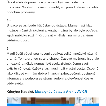
Účast vřele doporučuji – prostředí bylo inspirativní a
přátelské. Workshopy nám pomohly rozproudit diskuzi a sdílet
podobné problémy.
4 –
Situace se asi bude lišit ústav od ústavu. Máme například
možnost různých školení a kurzů, možná by ale bylo potřeba
jejich nabídku rozšířit či upravit – někdy i na míru danému
vědnímu oboru.
5 –
Mladí čeští vědci jsou nuceni podávat velké množství návrhů
grantů. To na druhou stranu chápu. Časové možnosti jsou ale
omezené a někdy nemusí být zcela zřejmé, čemu svoji
aktivitu věnovat. Každý si asi musí najít vlastní cestu. Osobně
jako klíčové vnímám dobré finanční zabezpečení, dostupné
informace a podporu ze strany vedení a otevřenost české
vědy světu.
Kristýna Kaucká,
Masarykův ústav a Archiv AV ČR