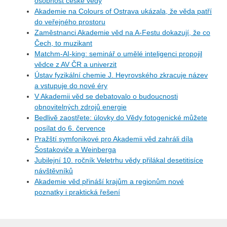
osobnost české vědy
Akademie na Colours of Ostrava ukázala, že věda patří
do veřejného prostoru
Zaměstnanci Akademie věd na A-Festu dokazují, že co
Čech, to muzikant
Matchm-AI-king: seminář o umělé inteligenci propojil
vědce z AV ČR a univerzit
Ústav fyzikální chemie J. Heyrovského zkracuje název
a vstupuje do nové éry
V Akademii věd se debatovalo o budoucnosti
obnovitelných zdrojů energie
Bedlivě zaostřete: úlovky do Vědy fotogenické můžete
posílat do 6. července
Pražští symfonikové pro Akademii věd zahráli díla
Šostakoviče a Weinberga
Jubilejní 10. ročník Veletrhu vědy přilákal desetitisíce
návštěvníků
Akademie věd přináší krajům a regionům nové
poznatky i praktická řešení