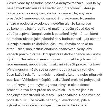
České vědě by zásadně prospěla debyrokratizace. Snížila by
nejen byrokratickou zátěž vědeckých pracovníků, která je
obírá o elán a cenný čas, ale třeba i umožnila, aby více
prostředků směrovalo do samotného výzkumu. Rozumím
snaze o podporu excelence, nevěřím ale, že kumulace
velkého množství prostředků malému počtu vědců české
vědě prospívá. Naopak vede k potlačení jiných témat, která
se mohou ukázat jako zásadní až v budoucnosti – jak ostatně
ukazuje historie základního výzkumu. Stavím se také na
stranu silnějšího institucionálního financování vědy, aby
vědečtí pracovníci měli k dispozici základní finance na vlastní
výzkum. Náklady spojené s přípravou projektových návrhů
jsou enormní, neboť jí všichni aktivní vědečtí pracovníci tráví
přinejmenším měsíc své pracovní doby a často i volného
času každý rok. Tento měsíc nevěnují výzkumu nebo přípravě
publikací. Vzhledem k úspěšnosti získání projektů pohybující
se u různých grantových agentur obvykle okolo deseti
procent, drtivá část práce na návrzích – a mimo jiné s ní
spojených prostředků na mzdy – přijde vniveč. Ráda bych se
podělila o víru, že skvělé nápady, cílevědomost, píle a
vytrvalost jsou klíčem k úspěchu ve vědecké kariéře.