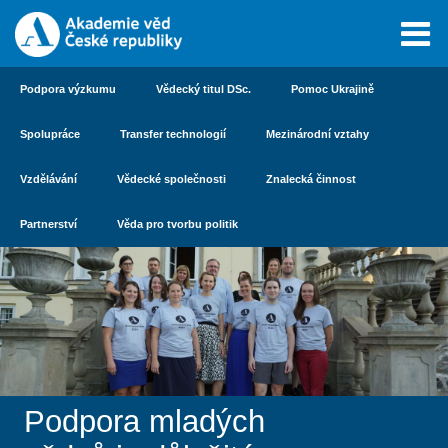
Podpora výzkumu
Vědecký titul DSc.
Pomoc Ukrajině
Spolupráce
Transfer technologií
Mezinárodní vztahy
Vzdělávání
Vědecké společnosti
Znalecká činnost
Partnerství
Věda pro tvorbu politik
Podpora mladých