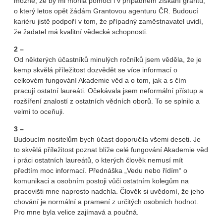
možné, že by mi mohla pomoci i v případném získání grantu,
o který letos opět žádám Grantovou agenturu ČR. Budoucí
kariéru jistě podpoří v tom, že případný zaměstnavatel uvidí,
že žadatel má kvalitní vědecké schopnosti.
2 –
Od některých účastníků minulých ročníků jsem věděla, že je
kemp skvělá příležitost dozvědět se více informací o
celkovém fungování Akademie věd a o tom, jak a s čím
pracují ostatní laureáti. Očekávala jsem neformální přístup a
rozšíření znalostí z ostatních vědních oborů. To se splnilo a
velmi to oceňuji.
3 –
Budoucím nositelům bych účast doporučila všemi deseti. Je
to skvělá příležitost poznat blíže celé fungování Akademie věd
i práci ostatních laureátů, o kterých člověk nemusí mít
předtím moc informací. Přednáška „Vedu nebo řídím“ o
komunikaci a osobním postoji vůči ostatním kolegům na
pracovišti mne naprosto nadchla. Člověk si uvědomí, že jeho
chování je normální a pramení z určitých osobních hodnot.
Pro mne byla velice zajímavá a poučná.