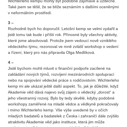
Wichterleho kempu mohly být podobně zajímavé a užitečné.
Také jsem se těšil, že se blíže seznámím s dalšími oceněnými
v neformálním prostředí.
3 –
Rozhodně bych ho doporučil. Letošní kemp se velmi vydařil a
jistě tomu tak bude i příští rok. Přínosné byly všechny aktivity,
které jsme absolvovali. Protože jsem vedoucí nově vzniklého
vědeckého týmu, rezonoval ve mně zvlášť workshop o vedení
a řízení, který pro nás připravila Olga Medlíková.
4 –
Jistě bychom mohli mluvit o finanční podpoře zacílené na
zakládání nových týmů, rozvíjení mezinárodních spoluprací
nebo na spojování vědecké práce s rodičovstvím. Wichterleho
kemp mi ale ukázal ještě další aspekt. To, jak je důležité, když
Akademie věd dává najevo svůj zájem o vědecký „dorost“ a
jeho všestranný rozvoj. Bylo by tedy skvělé, kdyby podobné
workshopy zaměřené na mladé vědce a vědkyně pokračovaly
i mimo Wichterleho kemp. Vše výše uvedené by v očích
mladých badatelů a badatelek z Česka i zahraničí dále zvýšilo
atraktivitu Akademie věd jako instituce, která jim může