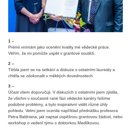
1 –
Prémii vnímám jako ocenění kvality mé vědecké práce.
Věřím, že mi pomůže uspět v grantové soutěži.
2 –
Těšila jsem se na setkání a diskuze s ostatními laureáty a
chtěla se zdokonalit v měkkých dovednostech.
3 –
Účast všem doporučuji. V diskuzích s ostatními jsem zjistila,
že všichni v současné rané fázi vědecké kariéry řešíme
podobné problémy, a bylo inspirativní vidět různé úhly
pohledu. Velmi jsem ocenila například přednášku profesora
Petra Baldriana, jak napsat úspěšnou grantovou žádost, nebo
workshop o vedení týmu s doktorkou Medlíkovou.