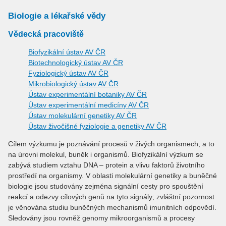
Biologie a lékařské vědy
Vědecká pracoviště
Biofyzikální ústav AV ČR
Biotechnologický ústav AV ČR
Fyziologický ústav AV ČR
Mikrobiologický ústav AV ČR
Ústav experimentální botaniky AV ČR
Ústav experimentální medicíny AV ČR
Ústav molekulární genetiky AV ČR
Ústav živočišné fyziologie a genetiky AV ČR
Cílem výzkumu je poznávání procesů v živých organismech, a to
na úrovni molekul, buněk i organismů. Biofyzikální výzkum se
zabývá studiem vztahu DNA – protein a vlivu faktorů životního
prostředí na organismy. V oblasti molekulární genetiky a buněčné
biologie jsou studovány zejména signální cesty pro spouštění
reakcí a odezvy cílových genů na tyto signály; zvláštní pozornost
je věnována studiu buněčných mechanismů imunitních odpovědí.
Sledovány jsou rovněž genomy mikroorganismů a procesy