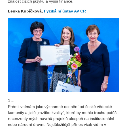
znalost cizích jazyků a vyšší finance.
Lenka Kubíčková,
Fyzikální ústav AV ČR
1 –
Prémii vnímám jako významné ocenění od české vědecké
komunity a jisté „razítko kvality“, které by mohlo trochu potěšit
recenzenty mých návrhů projektů alespoň na institucionální
nebo národní úrovni. Nejdůležitější přínos však vidím v