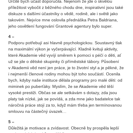
Určitě bych účast doporučila. Nejenom že jde o skvělou
příležitost vybočit z běžného chodu dne, inspirativní jsou také
diskuze s dalšími účastníky o vědě, rodině, ale i světě jako
takovém. Nejvíce mne oslovila přednáška Petra Baldriana,
jeho osvětlení fungování Grantové agentury bylo super.
4 –
Podporu potřebují asi hlavně psychologickou. Soustavný tlak
na maximální výkon je vyčerpávající. Kladně kvituji aktivity,
které Akademie věd vyvíjí směrem k pomoci s péčí o děti, ať
už se jde o dětské skupinky či příměstské tábory. Působení
v Akademii věd není jen práce, je to životní styl a je pěkné, že
i nejmenší členové rodiny mohou být toho součástí. Ocenila
bych, kdyby naše instituce dělala programy pro malé děti: od
miminek po puberťáky. Myslím, že se Akademie věd těší
vysoké prestiži. Občas se ale setkávám s dotazy, zda jsou
platy tak nízké, jak se povídá, a zda mne jako badatelce tak
náročná práce stojí za to, když mám třeba jen termínovanou
smlouvu na částečný úvazek…
5 –
Důležitá je motivace a zvídavost. Obecně by prospěla lepší