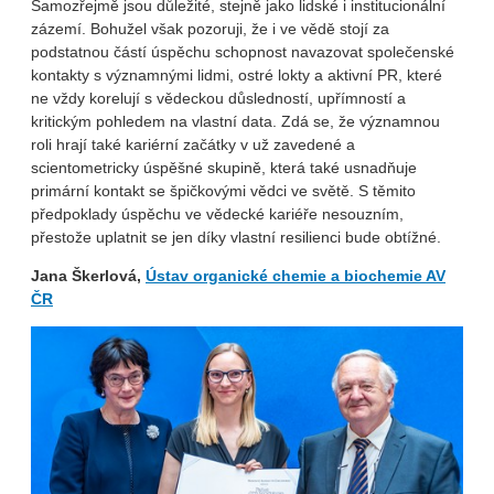
Samozřejmě jsou důležité, stejně jako lidské i institucionální
zázemí. Bohužel však pozoruji, že i ve vědě stojí za
podstatnou částí úspěchu schopnost navazovat společenské
kontakty s významnými lidmi, ostré lokty a aktivní PR, které
ne vždy korelují s vědeckou důsledností, upřímností a
kritickým pohledem na vlastní data. Zdá se, že významnou
roli hrají také kariérní začátky v už zavedené a
scientometricky úspěšné skupině, která také usnadňuje
primární kontakt se špičkovými vědci ve světě. S těmito
předpoklady úspěchu ve vědecké kariéře nesouzním,
přestože uplatnit se jen díky vlastní resilienci bude obtížné.
Jana Škerlová,
Ústav organické chemie a biochemie AV
ČR