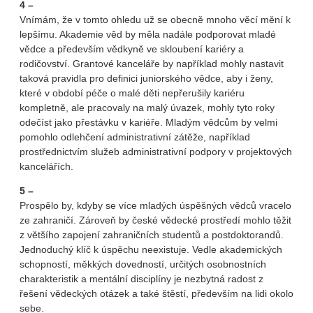
4 –
Vnímám, že v tomto ohledu už se obecně mnoho věcí mění k
lepšímu. Akademie věd by měla nadále podporovat mladé
vědce a především vědkyně ve skloubení kariéry a
rodičovství. Grantové kanceláře by například mohly nastavit
taková pravidla pro definici juniorského vědce, aby i ženy,
které v období péče o malé děti nepřerušily kariéru
kompletně, ale pracovaly na malý úvazek, mohly tyto roky
odečíst jako přestávku v kariéře. Mladým vědcům by velmi
pomohlo odlehčení administrativní zátěže, například
prostřednictvím služeb administrativní podpory v projektových
kancelářích.
5 –
Prospělo by, kdyby se více mladých úspěšných vědců vracelo
ze zahraničí. Zároveň by české vědecké prostředí mohlo těžit
z většího zapojení zahraničních studentů a postdoktorandů.
Jednoduchý klíč k úspěchu neexistuje. Vedle akademických
schopností, měkkých dovedností, určitých osobnostních
charakteristik a mentální disciplíny je nezbytná radost z
řešení vědeckých otázek a také štěstí, především na lidi okolo
sebe.