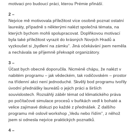
motivaci pro budoucí práci, kterou Prémie přináší.
2 –
Nejvíce mě motivovala příležitost více osobně poznat ostatní
laureáty, případně s některými nalézt společná témata, na
kterých bychom mohli spolupracovat. Doplňkovou motivací
byla také příležitost vyrazit do krásných Nových Hradů a
vyzkoušet si „bydlení na zámku“. Jiná očekávání jsem neměla
a nechávala se příjemně překvapit organizátory.
3 –
Účast bych obecně doporučila. Nicméně chápu, že nalézt v
nabitém programu – jak vědeckém, tak rodičovském – prostor
na třídenní akci není jednoduché. Skvělý bod programu tvořily
úvodní přednášky laureátů o jejich práci a širších
souvislostech. Rozsáhlý záběr témat od klimatického práva
po počítačové simulace procesů v buňkách vedl k bohaté a
velice zajímavé diskuzi po každé z přednášek. Z dalšího
programu mě oslovil workshop „Vedu nebo řídím“, z něhož
jsem si odnesla nejvíce praktických poznatků.
4 –