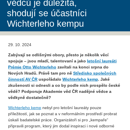
vědců je důležitá,
shodují se účastníci
Wichterleho kempu
29. 10. 2024
Zabývají se odlišnými obory, přesto je několik věcí
spojuje – jsou mladí, talentovaní a jako
letošní laureáti
Prémie Otto Wichterleho
zavítali na konci srpna do
Nových Hradů. Právě tam pro ně
Středisko společných
činností AV ČR
uspořádalo
Wichterleho kemp
. Jaké
zkušenosti si odnesli a co by podle nich prospělo české
vědě? Podporuje Akademie věd ČR nadějné vědce a
vědkyně dostatečně?
Wichterleho kemp
nebyl pro letošní laureáty pouze
příležitostí, jak se poznat a v neformálním prostředí probrat
úskalí badatelské práce. Organizátoři si pro „kempaře“
připravili program, který jim dodal inspiraci i nové odborné