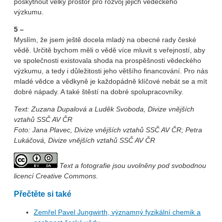
poskytnout velký prostor pro rozvoj jejich vědeckého
výzkumu.
5 –
Myslím, že jsem ještě docela mladý na obecné rady české
vědě. Určitě bychom měli o vědě více mluvit s veřejností, aby
ve společnosti existovala shoda na prospěšnosti vědeckého
výzkumu, a tedy i důležitosti jeho většího financování. Pro nás
mladé vědce a vědkyně je každopádně klíčové nebát se a mít
dobré nápady. A také štěstí na dobré spolupracovníky.
Text:
Zuzana Dupalová a Luděk Svoboda
, Divize vnějších
vztahů SSČ AV ČR
Foto: Jana Plavec, Divize vnějších vztahů SSČ AV ČR; Petra
Lukáčová, Divize vnějších vztahů SSČ AV ČR
Text a fotografie jsou uvolněny pod svobodnou
licencí Creative Commons.
Přečtěte si také
Zemřel Pavel Jungwirth, významný fyzikální chemik a