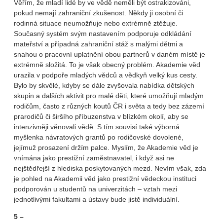
Věřím, že mladí lidé by ve vědě neměli být ostrakizováni,
pokud nemají zahraniční zkušenost. Někdy ji osobní či
rodinná situace neumožňuje nebo extrémně ztěžuje.
Současný systém svým nastavením podporuje odkládání
mateřství a případná zahraniční stáž s malými dětmi a
snahou o pracovní uplatnění obou partnerů v daném místě je
extrémně složitá. To je však obecný problém. Akademie věd
urazila v podpoře mladých vědců a vědkyň velký kus cesty.
Bylo by skvělé, kdyby se dále zvyšovala nabídka dětských
skupin a dalších aktivit pro malé děti, které umožňují mladým
rodičům, často z různých koutů ČR i světa a tedy bez zázemí
prarodičů či širšího příbuzenstva v blízkém okolí, aby se
intenzivněji věnovali vědě. S tím souvisí také výborná
myšlenka návratových grantů po rodičovské dovolené,
jejímuž prosazení držím palce. Myslím, že Akademie věd je
vnímána jako prestižní zaměstnavatel, i když asi ne
nejštědřejší z hlediska poskytovaných mezd. Nevím však, zda
je pohled na Akademii věd jako prestižní vědeckou instituci
podporován u studentů na univerzitách – vztah mezi
jednotlivými fakultami a ústavy bude jistě individuální.
5 –