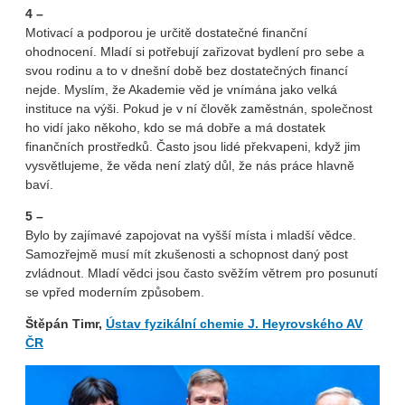
4 –
Motivací a podporou je určitě dostatečné finanční
ohodnocení. Mladí si potřebují zařizovat bydlení pro sebe a
svou rodinu a to v dnešní době bez dostatečných financí
nejde. Myslím, že Akademie věd je vnímána jako velká
instituce na výši. Pokud je v ní člověk zaměstnán, společnost
ho vidí jako někoho, kdo se má dobře a má dostatek
finančních prostředků. Často jsou lidé překvapeni, když jim
vysvětlujeme, že věda není zlatý důl, že nás práce hlavně
baví.
5 –
Bylo by zajímavé zapojovat na vyšší místa i mladší vědce.
Samozřejmě musí mít zkušenosti a schopnost daný post
zvládnout. Mladí vědci jsou často svěžím větrem pro posunutí
se vpřed moderním způsobem.
Štěpán Timr,
Ústav fyzikální chemie J. Heyrovského AV
ČR