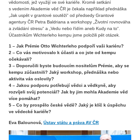
vědomosti, jež využijí ve své kariéře. Kromě setkání
s vedením Akademie věd ČR je čekala například přednáška
„Jak uspět v grantové soutěži“ od předsedy Grantové
agentury ČR Petra Baldriana a workshopy „Životní rovnováha
a zvládání stresu“ a „Vedu nebo řídím aneb Kudy na to“.
Účastníkům Wichterleho kempu jsme položili pět otázek.
1 – Jak Prémie Otto Wichterleho podpoří vaši kariéru?
2 – Co vás motivovalo k účasti a co jste od kempu
očekávali?
3 – Doporučili byste budoucím nositelům Prémie, aby se
kempu zúčastnili? Jaký workshop, přednáška nebo
aktivita vás oslovily?
4 – Jakou podporu potřebují vědci a vědkyně, aby
rozvíjeli svůj potenciál? Jak by jim mohla Akademie věd
více pomáhat?
5 – Co by prospělo české vědě? Jaký je klíč k úspěchu
ve vědecké kariéře?
Eva Balounová,
Ústav státu a práva AV ČR