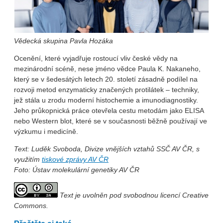
Vědecká skupina Pavla Hozáka
Ocenění, které vyjadřuje rostoucí vliv české vědy na
mezinárodní scéně, nese jméno vědce Paula K. Nakaneho,
který se v šedesátých letech 20. století zásadně podílel na
rozvoji metod enzymaticky značených protilátek – techniky,
jež stála u zrodu moderní histochemie a imunodiagnostiky.
Jeho průkopnická práce otevřela cestu metodám jako ELISA
nebo Western blot, které se v současnosti běžně používají ve
výzkumu i medicíně.
Text: Luděk Svoboda, Divize vnějších vztahů SSČ AV ČR, s
využitím
tiskové zprávy AV ČR
Foto: Ústav molekulární genetiky AV ČR
Text je uvolněn pod svobodnou licencí Creative
Commons.