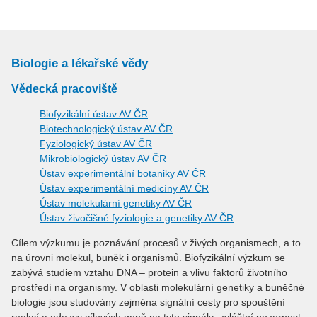
Biologie a lékařské vědy
Vědecká pracoviště
Biofyzikální ústav AV ČR
Biotechnologický ústav AV ČR
Fyziologický ústav AV ČR
Mikrobiologický ústav AV ČR
Ústav experimentální botaniky AV ČR
Ústav experimentální medicíny AV ČR
Ústav molekulární genetiky AV ČR
Ústav živočišné fyziologie a genetiky AV ČR
Cílem výzkumu je poznávání procesů v živých organismech, a to
na úrovni molekul, buněk i organismů. Biofyzikální výzkum se
zabývá studiem vztahu DNA – protein a vlivu faktorů životního
prostředí na organismy. V oblasti molekulární genetiky a buněčné
biologie jsou studovány zejména signální cesty pro spouštění