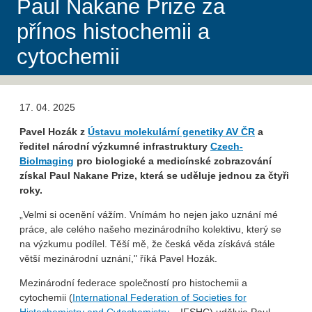
Paul Nakane Prize za
přínos histochemii a
cytochemii
17. 04. 2025
Pavel Hozák z
Ústavu molekulární genetiky AV ČR
a
ředitel národní výzkumné infrastruktury
Czech-
BioImaging
pro biologické a medicínské zobrazování
získal Paul Nakane Prize, která se uděluje jednou za čtyři
roky.
„Velmi si ocenění vážím. Vnímám ho nejen jako uznání mé
práce, ale celého našeho mezinárodního kolektivu, který se
na výzkumu podílel. Těší mě, že česká věda získává stále
větší mezinárodní uznání," říká Pavel Hozák.
Mezinárodní federace společností pro histochemii a
cytochemii (
International Federation of Societies for