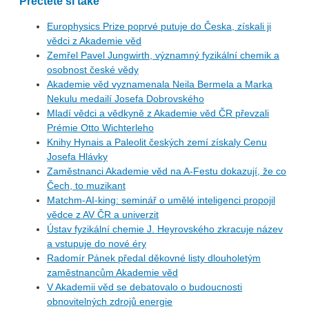
Přečtěte si také
Europhysics Prize poprvé putuje do Česka, získali ji
vědci z Akademie věd
Zemřel Pavel Jungwirth, významný fyzikální chemik a
osobnost české vědy
Akademie věd vyznamenala Neila Bermela a Marka
Nekulu medailí Josefa Dobrovského
Mladí vědci a vědkyně z Akademie věd ČR převzali
Prémie Otto Wichterleho
Knihy Hynais a Paleolit českých zemí získaly Cenu
Josefa Hlávky
Zaměstnanci Akademie věd na A-Festu dokazují, že co
Čech, to muzikant
Matchm-AI-king: seminář o umělé inteligenci propojil
vědce z AV ČR a univerzit
Ústav fyzikální chemie J. Heyrovského zkracuje název
a vstupuje do nové éry
Radomír Pánek předal děkovné listy dlouholetým
zaměstnancům Akademie věd
V Akademii věd se debatovalo o budoucnosti
obnovitelných zdrojů energie