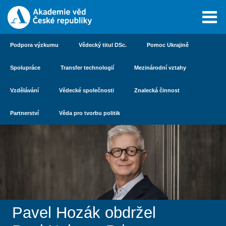
Podpora výzkumu
Vědecký titul DSc.
Pomoc Ukrajině
Spolupráce
Transfer technologií
Mezinárodní vztahy
Vzdělávání
Vědecké společnosti
Znalecká činnost
Partnerství
Věda pro tvorbu politik
Pavel Hozák obdržel