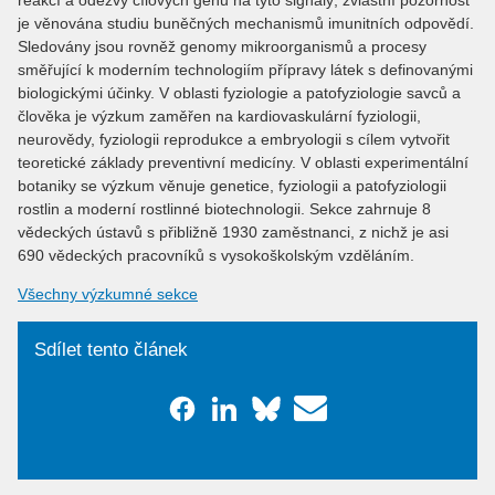
reakcí a odezvy cílových genů na tyto signály; zvláštní pozornost
je věnována studiu buněčných mechanismů imunitních odpovědí.
Sledovány jsou rovněž genomy mikroorganismů a procesy
směřující k moderním technologiím přípravy látek s definovanými
biologickými účinky. V oblasti fyziologie a patofyziologie savců a
člověka je výzkum zaměřen na kardiovaskulární fyziologii,
neurovědy, fyziologii reprodukce a embryologii s cílem vytvořit
teoretické základy preventivní medicíny. V oblasti experimentální
botaniky se výzkum věnuje genetice, fyziologii a patofyziologii
rostlin a moderní rostlinné biotechnologii. Sekce zahrnuje 8
vědeckých ústavů s přibližně 1930 zaměstnanci, z nichž je asi
690 vědeckých pracovníků s vysokoškolským vzděláním.
Všechny výzkumné sekce
Sdílet tento článek