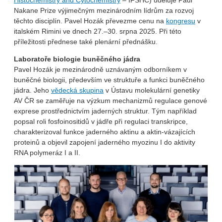
Histochemistry and Cytochemistry
– IFSHC) uděluje Paul
Nakane Prize výjimečným mezinárodním lídrům za rozvoj
těchto disciplín. Pavel Hozák převezme cenu na
kongresu
v
italském Rimini ve dnech 27.–30. srpna 2025. Při této
příležitosti přednese také plenární přednášku.
Laboratoře biologie buněčného jádra
Pavel Hozák je mezinárodně uznávaným odborníkem v
buněčné biologii, především ve struktuře a funkci buněčného
jádra. Jeho
vědecká skupina
v Ústavu molekulární genetiky
AV ČR se zaměřuje na výzkum mechanizmů regulace genové
exprese prostřednictvím jaderných struktur. Tým například
popsal roli fosfoinositidů v jádře při regulaci transkripce,
charakterizoval funkce jaderného aktinu a aktin-vázajících
proteinů a objevil zapojení jaderného myozinu I do aktivity
RNA polymeráz I a II.