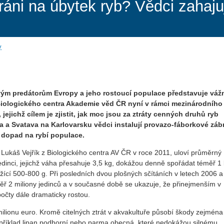
ráni na úbytek ryb? Vědci zahajuj
y
vým predátorům Evropy a jeho rostoucí populace představuje vá
Biologického centra Akademie věd ČR nyní v rámci mezinárodního
jejichž cílem je zjistit, jak moc jsou za ztráty cenných druhů ryb
la a Svatava na Karlovarsku vědci instalují provazo-fáborkové záb
h dopad na rybí populace.
a Lukáš Vejřík z Biologického centra AV ČR v roce 2011, uloví průměrný
edinci, jejichž váha přesahuje 3,5 kg, dokážou denně spořádat téměř 1 
ážící 500-800 g. Při posledních dvou plošných sčítáních v letech 2006 
ř 2 miliony jedinců a v současné době se ukazuje, že přinejmenším v
počty dále dramaticky rostou.
ilionu euro. Kromě citelných ztrát v akvakultuře působí škody zejména
apříklad lipan podhorní nebo parma obecná, které nedokážou silnému