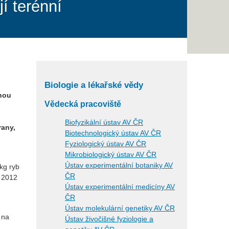
í terénní
Biologie a lékařské vědy
žnou
Vědecká pracoviště
Biofyzikální ústav AV ČR
rany,
Biotechnologický ústav AV ČR
Fyziologický ústav AV ČR
Mikrobiologický ústav AV ČR
Ústav experimentální botaniky AV
kg ryb
ČR
a 2012
Ústav experimentální medicíny AV
ČR
Ústav molekulární genetiky AV ČR
 na
Ústav živočišné fyziologie a