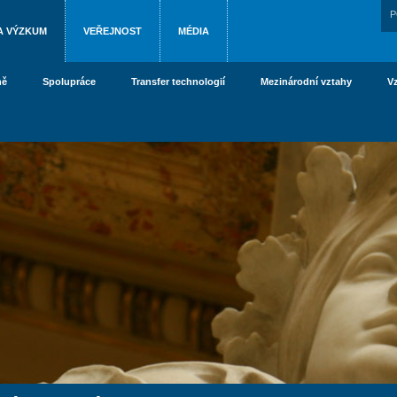
P
A VÝZKUM
VEŘEJNOST
MÉDIA
ně
Spolupráce
Transfer technologií
Mezinárodní vztahy
V