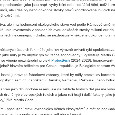
m predátorům, jako jsou např. vydry říční nebo ledňáčci říční, totiž kor
edinců, ale i desítky nebo dokonce stovky ptáků koordinovaně lovících n
ýt extrémní.
stva, ale i na hodnocení ekologického stavu vod podle Rámcové směrn
á unie investovala v posledních dvou dekádách stovky milionů eur do
na těch nejcennějších druhů, se nezlepšuje – někde je dokonce horší 
některých úsecích řek může jeho lov výrazně ovlivnit rybí společenstva
do jaké míry je za úbytek ryb skutečně zodpovědný,“ vysvětluje Martin 
m se věnuje mezinárodní projekt
ProtectFish
(2024-2028), financovaný
ehož hlavním řešitelem pro Českou republiku je Biologické centrum A
nstalují provazo-fáborkové zábrany, které by měly omezit lov kormorá
evropských zemích, například v Dánsku, Německu, Rakousku nebo Polsk
ábran jako dlouhodobé řešení, ale na základě tvrdých dat přesně vyho
druhů ryb v evropských řekách a jakou roli hrají i další faktory, jako js
vy,“ říká Martin Čech.
ivnímu posouzení stavu evropských říčních ekosystémů a stát se podkla
anagementu populace kormorána velkého v Evropě.