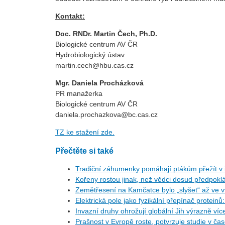
Kontakt:
Doc. RNDr. Martin Čech, Ph.D.
Biologické centrum AV ČR
Hydrobiologický ústav
martin.cech@hbu.cas.cz
Mgr. Daniela Procházková
PR manažerka
Biologické centrum AV ČR
daniela.prochazkova@bc.cas.cz
TZ ke stažení zde.
Přečtěte si také
Tradiční záhumenky pomáhají ptákům přežít v i
Kořeny rostou jinak, než vědci dosud předpoklá
Zemětřesení na Kamčatce bylo „slyšet“ až ve v
Elektrická pole jako fyzikální přepínač protein
Invazní druhy ohrožují globální Jih výrazně ví
Prašnost v Evropě roste, potvrzuje studie v ča