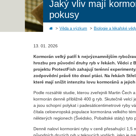
Jaký vliv mají kormo
pokusy
Věda a výzkum
Biologie a lékařské věd
13. 01. 2026
Kormorán velký patří k nejvýznamnějším rybožra
hrozbu pro původní druhy ryb v řekách. Vědci z 
projektu ProtectFish zahajují terénní experimenty, 
zodpovědní právě tito draví ptáci. Na řekách Stře
které mají snížit intenzitu lovu kormoránů a jejic
Podle rozsáhlé studie, kterou zveřejnili Martin Čech 
kormorán denně přibližně 400 g ryb. Skutečně velcí j
a jsou schopní polykat i padesáticentimetrové ryby v
čítala celoevropská populace kormorána velkého témě
některých regionech (Švédsko, Pobaltské státy) tyto 
Denně naloví kormoráni ryby v ceně přesahující 1,5 m
původních druzích ryb v tekoucích vodách, jako je n