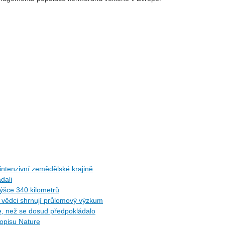
ntenzivní zemědělské krajině
dali
ýšce 340 kilometrů
ů: vědci shrnují průlomový výzkum
ce, než se dosud předpokládalo
sopisu Nature