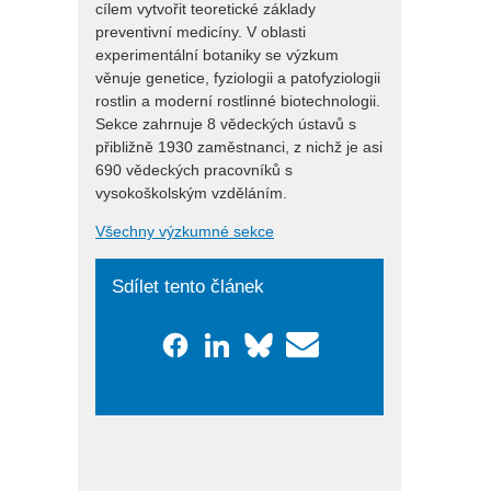
cílem vytvořit teoretické základy
preventivní medicíny. V oblasti
experimentální botaniky se výzkum
věnuje genetice, fyziologii a patofyziologii
rostlin a moderní rostlinné biotechnologii.
Sekce zahrnuje 8 vědeckých ústavů s
přibližně 1930 zaměstnanci, z nichž je asi
690 vědeckých pracovníků s
vysokoškolským vzděláním.
Všechny výzkumné sekce
Sdílet tento článek