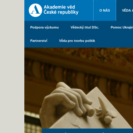
O NÁS
VĚDA 
Podpora výzkumu
Vědecký titul DSc.
Pomoc Ukraji
Partnerství
Věda pro tvorbu politik