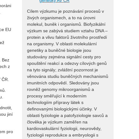
genetiky AV ČR
moráni
Cílem výzkumu je poznávání procesů v
a
živých organismech, a to na úrovni
molekul, buněk i organismů. Biofyzikální
ice EU
výzkum se zabývá studiem vztahu DNA –
protein a vlivu faktorů životního prostředí
než
na organismy. V oblasti molekulární
genetiky a buněčné biologie jsou
studovány zejména signální cesty pro
. Bez
spouštění reakcí a odezvy cílových genů
Čech z
na tyto signály; zvláštní pozornost je
věnována studiu buněčných mechanismů
V ČR.
imunitních odpovědí. Sledovány jsou
rovněž genomy mikroorganismů a
nů.
procesy směřující k moderním
u.
technologiím přípravy látek s
dnotit,
definovanými biologickými účinky. V
ou jiní
oblasti fyziologie a patofyziologie savců a
člověka je výzkum zaměřen na
kardiovaskulární fyziologii, neurovědy,
dem pro
fyziologii reprodukce a embryologii s