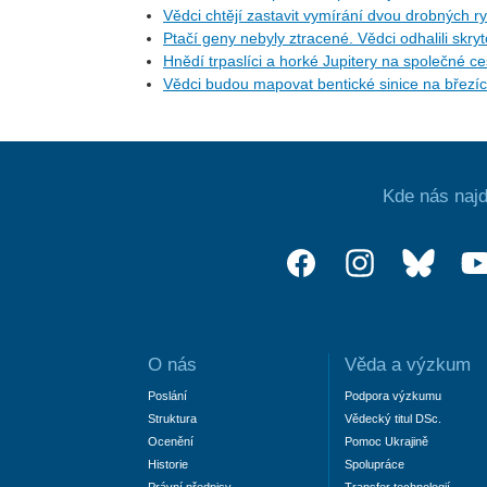
Vědci chtějí zastavit vymírání dvou drobných r
Ptačí geny nebyly ztracené. Vědci odhalili skr
Hnědí trpaslíci a horké Jupitery na společné 
Vědci budou mapovat bentické sinice na březí
Kde nás najd
O nás
Věda a výzkum
Poslání
Podpora výzkumu
Struktura
Vědecký titul DSc.
Ocenění
Pomoc Ukrajině
Historie
Spolupráce