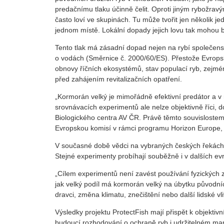
predačnímu tlaku účinně čelit. Oproti jiným rybožravý
často loví ve skupinách. Tu může tvořit jen několik j
jednom místě. Lokální dopady jejich lovu tak mohou b
Tento tlak má zásadní dopad nejen na rybí společen
o vodách (Směrnice č. 2000/60/ES). Přestože Evropsk
obnovy říčních ekosystémů, stav populací ryb, zejmé
před zahájením revitalizačních opatření.
„Kormorán velký je mimořádně efektivní predátor a v 
srovnávacích experimentů ale nelze objektivně říci, 
Biologického centra AV ČR. Právě těmto souvisloste
Evropskou komisí v rámci programu Horizon Europe, j
V současné době vědci na vybraných českých řekách i
Stejné experimenty probíhají souběžně i v dalších 
„Cílem experimentů není zavést používání fyzických z
jak velký podíl má kormorán velký na úbytku původních 
dravci, změna klimatu, znečištění nebo další lidské vli
Výsledky projektu ProtectFish mají přispět k objekt
budoucí rozhodování o ochraně ryb i udržitelném m