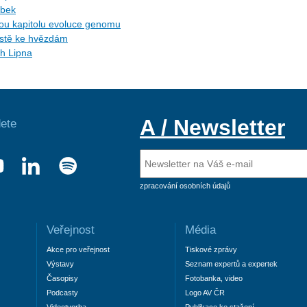
ybek
ytou kapitolu evoluce genomu
cestě ke hvězdám
ch Lipna
A / Newsletter
ete
zpracování osobních údajů
Veřejnost
Média
Akce pro veřejnost
Tiskové zprávy
Výstavy
Seznam expertů a expertek
Časopisy
Fotobanka, video
Podcasty
Logo AV ČR