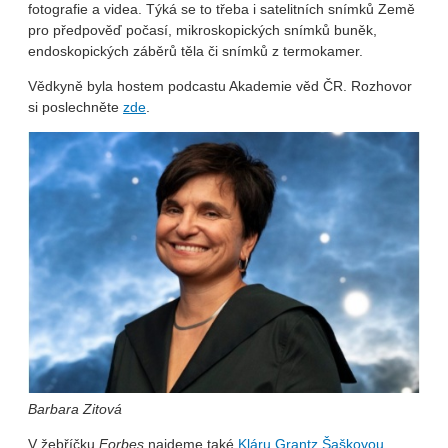
fotografie a videa. Týká se to třeba i satelitních snímků Země
pro předpověď počasí, mikroskopických snímků buněk,
endoskopických záběrů těla či snímků z termokamer.
Vědkyně byla hostem podcastu Akademie věd ČR. Rozhovor
si poslechněte
zde
.
Barbara Zitová
V žebříčku
Forbes
najdeme také
Kláru Grantz Šaškovou
,