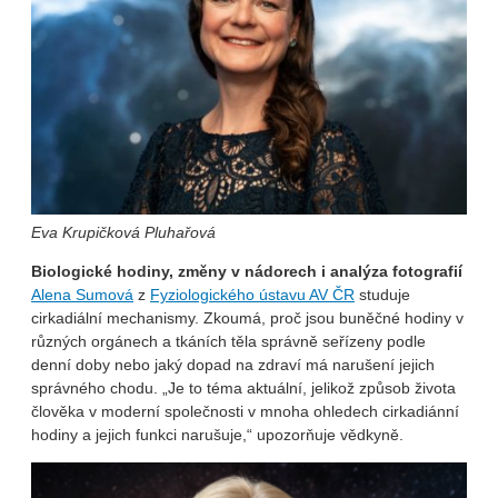
Eva Krupičková Pluhařová
Biologické hodiny, změny v nádorech i analýza fotografií
Alena Sumová
z
Fyziologického ústavu AV ČR
studuje
cirkadiální mechanismy. Zkoumá, proč jsou buněčné hodiny v
různých orgánech a tkáních těla správně seřízeny podle
denní doby nebo jaký dopad na zdraví má narušení jejich
správného chodu. „Je to téma aktuální, jelikož způsob života
člověka v moderní společnosti v mnoha ohledech cirkadiánní
hodiny a jejich funkci narušuje,“ upozorňuje vědkyně.