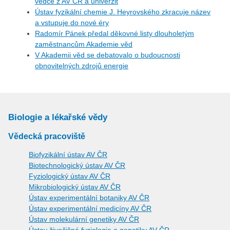
vědce z AV ČR a univerzit
Ústav fyzikální chemie J. Heyrovského zkracuje název
a vstupuje do nové éry
Radomír Pánek předal děkovné listy dlouholetým
zaměstnancům Akademie věd
V Akademii věd se debatovalo o budoucnosti
obnovitelných zdrojů energie
Biologie a lékařské vědy
Vědecká pracoviště
Biofyzikální ústav AV ČR
Biotechnologický ústav AV ČR
Fyziologický ústav AV ČR
Mikrobiologický ústav AV ČR
Ústav experimentální botaniky AV ČR
Ústav experimentální medicíny AV ČR
Ústav molekulární genetiky AV ČR