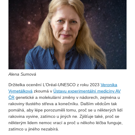
Alena Sumová
Držitelka ocenění L’Oréal-UNESCO z roku 2023
Veronika
Vymetálková
zkoumá v
Ústavu experimentální medicíny AV
ČR
genetické a molekulární změny v nádorech, zejména u
rakoviny tlustého střeva a konečníku. Dalším vědcům tak
pomáhá, aby lépe porozuměli tomu, proč se u některých lidí
rakovina vyvine, zatímco u jiných ne. Zjišťuje také, proč se
některým lidem nemoc vrací a proč u někoho léčba funguje,
zatímco u jiného nezabírá.