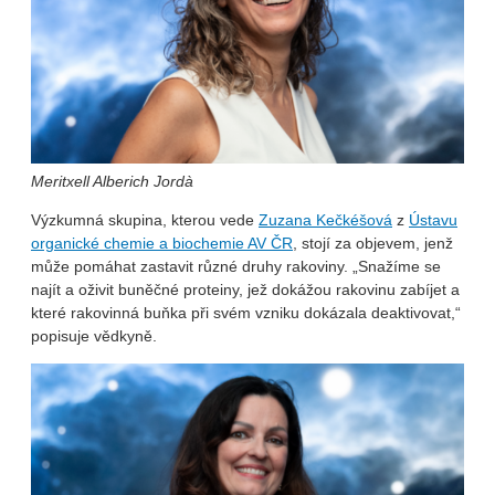
Meritxell Alberich Jordà
Výzkumná skupina, kterou vede
Zuzana Kečkéšová
z
Ústavu
organické chemie a biochemie AV ČR
, stojí za objevem, jenž
může pomáhat zastavit různé druhy rakoviny. „Snažíme se
najít a oživit buněčné proteiny, jež dokážou rakovinu zabíjet a
které rakovinná buňka při svém vzniku dokázala deaktivovat,“
popisuje vědkyně.