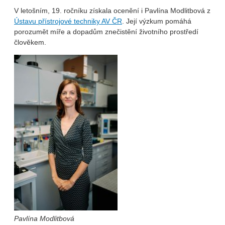
V letošním, 19. ročníku získala ocenění i Pavlína Modlitbová z
Ústavu přístrojové techniky AV ČR
. Její výzkum pomáhá
porozumět míře a dopadům znečistění životního prostředí
člověkem.
Pavlína Modlitbová