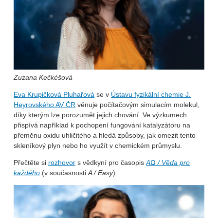
Zuzana Kečkéšová
Eva Krupičková Pluhařová
se v
Ústavu fyzikální chemie J.
Heyrovského AV ČR
věnuje počítačovým simulacím molekul,
díky kterým lze porozumět jejich chování. Ve výzkumech
přispívá například k pochopení fungování katalyzátoru na
přeměnu oxidu uhličitého a hledá způsoby, jak omezit tento
skleníkový plyn nebo ho využít v chemickém průmyslu.
Přečtěte si
rozhovor
s vědkyní pro časopis
AΩ / Věda pro
každého
(v současnosti
A / Easy
).