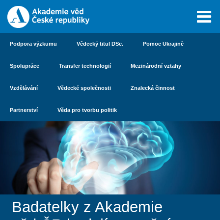
Podpora výzkumu
Vědecký titul DSc.
Pomoc Ukrajině
Spolupráce
Transfer technologií
Mezinárodní vztahy
Vzdělávání
Vědecké společnosti
Znalecká činnost
Partnerství
Věda pro tvorbu politik
Badatelky z Akademie