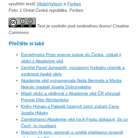
využitím textů
VědaVýzkum
a
Forbes
Foto: L'Oréal Česká republika, Forbes
Text je uvolněn pod svobodnou licencí Creative
Commons.
Přečtěte si také
Europhysics Prize poprvé putuje do Česka, získali ji
vědci z Akademie věd
Zemřel Pavel Jungwirth, významný fyzikální chemik a
osobnost české vědy
Akademie věd vyznamenala Neila Bermela a Marka
Nekulu medailí Josefa Dobrovského
Mladí vědci a vědkyně z Akademie věd ČR převzali
Prémie Otto Wichterleho
Knihy Hynais a Paleolit českých zemí získaly Cenu
Josefa Hlávky
Zaměstnanci Akademie věd na A-Festu dokazují, že co
Čech, to muzikant
Matchm-AI-king: seminář o umělé inteligenci propojil