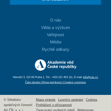
O nás
Věda a výzkum
Veřejnost
Média
Rychlé odkazy
Národní 3, 110 00 Praha 1, Tel.: +420 221 403 111, E-mail:
info@cas.cz
Část obsahu šířena pod licencí Creative commons
© Středisko
Mapa stránek
Licenční ujednání
Cookies
společných činností
Prohlášení o přístupnosti
AV ČR, v. v. i.
Zpracování osobních údajů
Webmaster