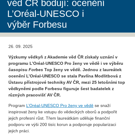
věd ČR bodují: ocenění
L’Oréal-UNESCO i
výběr Forbesu
26. 09. 2025
Výzkumy vědkyň z Akademie věd ČR získaly uznání v
programu L’Oréal-UNESCO Pro ženy ve vědě i ve výběru
časopisu
Forbes
Top ženy ve vědě. Jednou z laureátek
ocenění L’Oréal-UNESCO se stala Pavlína Modlitbová z
Ústavu přístrojové techniky AV ČR, mezi 25 letošními top
vědkyněmi podle Forbesu figuruje šest badatelek z
různých pracovišť AV ČR.
Program
L’Oréal-UNESCO Pro ženy ve vědě
se snaží
inspirovat ženy ke vstupu do vědeckých oborů a podpořit
jejich profesní růst. Třem laureátkám uděluje finanční
podporu ve výši 200 tisíc korun a podporuje popularizaci
jejich práci.