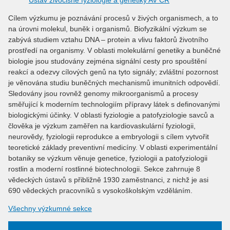
Ústav živočišné fyziologie a genetiky AV ČR
Cílem výzkumu je poznávání procesů v živých organismech, a to
na úrovni molekul, buněk i organismů. Biofyzikální výzkum se
zabývá studiem vztahu DNA – protein a vlivu faktorů životního
prostředí na organismy. V oblasti molekulární genetiky a buněčné
biologie jsou studovány zejména signální cesty pro spouštění
reakcí a odezvy cílových genů na tyto signály; zvláštní pozornost
je věnována studiu buněčných mechanismů imunitních odpovědí.
Sledovány jsou rovněž genomy mikroorganismů a procesy
směřující k moderním technologiím přípravy látek s definovanými
biologickými účinky. V oblasti fyziologie a patofyziologie savců a
člověka je výzkum zaměřen na kardiovaskulární fyziologii,
neurovědy, fyziologii reprodukce a embryologii s cílem vytvořit
teoretické základy preventivní medicíny. V oblasti experimentální
botaniky se výzkum věnuje genetice, fyziologii a patofyziologii
rostlin a moderní rostlinné biotechnologii. Sekce zahrnuje 8
vědeckých ústavů s přibližně 1930 zaměstnanci, z nichž je asi
690 vědeckých pracovníků s vysokoškolským vzděláním.
Všechny výzkumné sekce