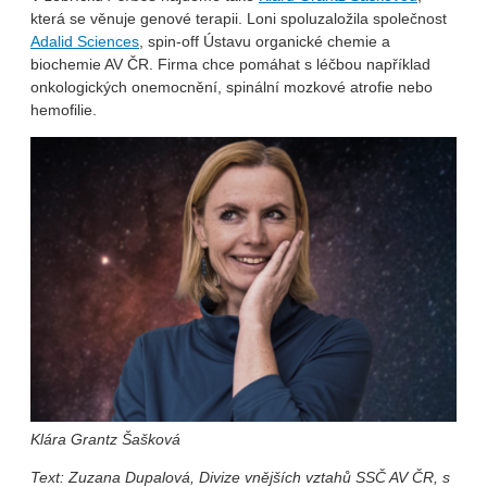
která se věnuje genové terapii. Loni spoluzaložila společnost
Adalid Sciences
, spin-off Ústavu organické chemie a
biochemie AV ČR. Firma chce pomáhat s léčbou například
onkologických onemocnění, spinální mozkové atrofie nebo
hemofilie.
Klára Grantz Šašková
Text: Zuzana Dupalová, Divize vnějších vztahů SSČ AV ČR, s