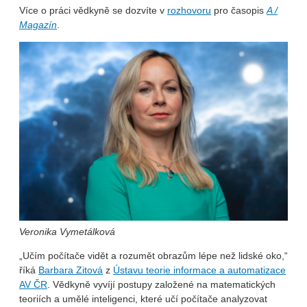
Více o práci vědkyně se dozvíte v
rozhovoru
pro časopis
A /
Magazín
.
Veronika Vymetálková
„Učím počítače vidět a rozumět obrazům lépe než lidské oko,“
říká
Barbara Zitová
z
Ústavu teorie informace a automatizace
AV ČR
. Vědkyně vyvíjí postupy založené na matematických
teoriích a umělé inteligenci, které učí počítače analyzovat