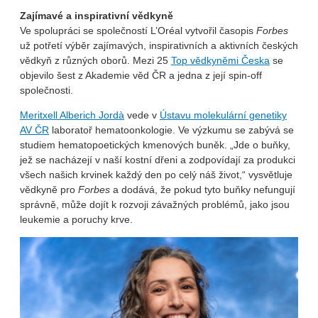
Zajímavé a inspirativní vědkyně
Ve spolupráci se společností L’Oréal vytvořil časopis
Forbes
už potřetí výběr zajímavých, inspirativních a aktivních českých
vědkyň z různých oborů. Mezi 25
Top vědkyněmi Česka
se
objevilo šest z Akademie věd ČR a jedna z její spin-off
společnosti.
Meritxell Alberich Jordà
vede v
Ústavu molekulární genetiky
AV ČR
laboratoř hematoonkologie. Ve výzkumu se zabývá se
studiem hematopoetických kmenových buněk. „Jde o buňky,
jež se nacházejí v naší kostní dřeni a zodpovídají za produkci
všech našich krvinek každý den po celý náš život,“ vysvětluje
vědkyně pro
Forbes
a dodává, že pokud tyto buňky nefungují
správně, může dojít k rozvoji závažných problémů, jako jsou
leukemie a poruchy krve.