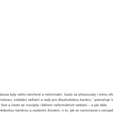
skuse byly velmi otevřené a neformální, často se přesouvaly i mimo ofic
 motivaci, zvládání selhání a rady pro dlouhodobou kariéru,“ pokračuje 
živé a často se rozvíjely i během neformálních setkání – a jak dále
 vědeckou kariérou a osobním životem, o to, jak se vyrovnávat s neús