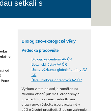
dau setkali s
Biologicko-ekologické vědy
Vědecká pracoviště
mecku
odařilo
Biologické centrum AV ČR
Botanický ústav AV ČR
Ústav výzkumu globální změny AV
aná od
ČR
ů
Ústav biologie obratlovců AV ČR
a
Petra
Výzkum v této oblasti je zaměřen na
studium vztahů jak mezi organismy a
prostředím, tak i mezi jednotlivými
organismy; výsledky jsou využitelné v
péči o životní prostředí. Studium zahrnuje