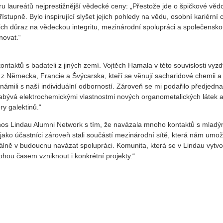
 laureátů nejprestižnější vědecké ceny: „Přestože jde o špičkové věd
tupně. Bylo inspirující slyšet jejich pohledy na vědu, osobní kariérní c
ejich důraz na vědeckou integritu, mezinárodní spolupráci a společensk
novat.“
ntaktů s badateli z jiných zemí. Vojtěch Hamala v této souvislosti vyzd
 z Německa, Francie a Švýcarska, kteří se věnují sacharidové chemii a
námili s naší individuální odborností. Zároveň se mi podařilo předjedna
zabývá elektrochemickými vlastnostmi nových organometalických látek 
ry galektinů.“
os Lindau Alumni Network s tím, že navázala mnoho kontaktů s mladý
 jako účastníci zároveň stali součástí mezinárodní sítě, která nám umo
ciálně v budoucnu navázat spolupráci. Komunita, která se v Lindau vytvoř
ohou časem vzniknout i konkrétní projekty.“