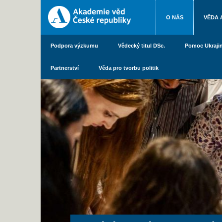
O NÁS
VĚDA 
Podpora výzkumu
Vědecký titul DSc.
Pomoc Ukraji
Partnerství
Věda pro tvorbu politik