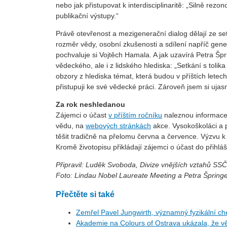
nebo jak přistupovat k interdisciplinaritě: „Silně rez
publikační výstupy.“
Právě otevřenost a mezigenerační dialog dělají ze s
rozměr vědy, osobní zkušenosti a sdílení napříč gene
pochvaluje si Vojtěch Hamala. A jak uzavírá Petra Špr
vědeckého, ale i z lidského hlediska: „Setkání s tolika
obzory z hlediska témat, která budou v příštích letec
přistupuji ke své vědecké práci. Zároveň jsem si ujasn
Za rok neshledanou
Zájemci o účast
v příštím ročníku
naleznou informace,
vědu, na
webových stránkách
akce. Vysokoškoláci a p
těšit tradičně na přelomu června a července. Výzvu k
Kromě životopisu přikládají zájemci o účast do přihláš
Připravil: Luděk Svoboda, Divize vnějších vztahů SS
Foto: Lindau Nobel Laureate Meeting a Petra Špring
Přečtěte si také
Zemřel Pavel Jungwirth, významný fyzikální c
Akademie na Colours of Ostrava ukázala, že vě