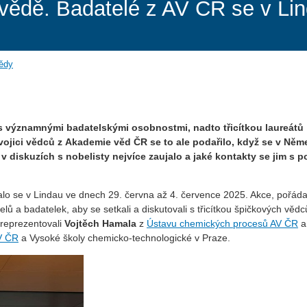
 vědě. Badatelé z AV ČR se v Lin
vědy
s významnými badatelskými osobnostmi, nadto třicítkou laureátů
vojici vědců z Akademie věd ČR se to ale podařilo, když se v Ně
e v diskuzích s nobelisty nejvíce zaujalo a jaké kontakty se jim s p
onalo se v Lindau ve dnech 29. června až 4. července 2025. Akce, pořád
lů a badatelek, aby se setkali a diskutovali s třicítkou špičkových vědc
reprezentovali
Vojtěch Hamala
z
Ústavu chemických procesů AV ČR
V ČR
a Vysoké školy chemicko-technologické v Praze.