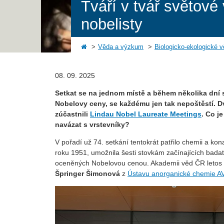
Tváří v tvář světové
nobelisty
Věda a výzkum
Biologicko-ekologické 
08. 09. 2025
Setkat se na jednom místě a během několika dní 
Nobelovy ceny, se každému jen tak nepoštěstí. D
zúčastnili
Lindau Nobel Laureate Meetings
. Co j
navázat s vrstevníky?
V pořadí už 74. setkání tentokrát patřilo chemii a k
roku 1951, umožnila šesti stovkám začínajících badate
oceněných Nobelovou cenou. Akademii věd ČR letos 
Špringer Šimonová
z
Ústavu anorganické chemie A