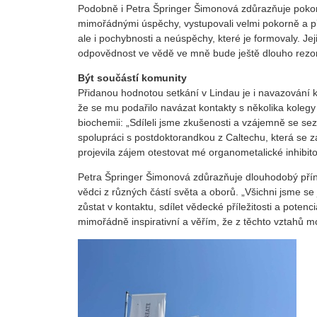
Podobně i Petra Špringer Šimonová zdůrazňuje pokoru
mimořádnými úspěchy, vystupovali velmi pokorně a přís
ale i pochybnosti a neúspěchy, které je formovaly. J
odpovědnost ve vědě ve mně bude ještě dlouho rezo
Být součástí komunity
Přidanou hodnotou setkání v Lindau je i navazování ko
že se mu podařilo navázat kontakty s několika kolegy
biochemii: „Sdíleli jsme zkušenosti a vzájemně se sez
spolupráci s postdoktorandkou z Caltechu, která se 
projevila zájem otestovat mé organometalické inhibito
Petra Špringer Šimonová zdůrazňuje dlouhodobý přín
vědci z různých částí světa a oborů. „Všichni jsme se
zůstat v kontaktu, sdílet vědecké příležitosti a poten
mimořádně inspirativní a věřím, že z těchto vztahů m