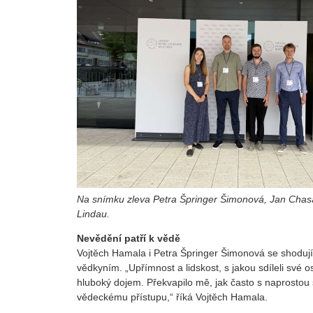
Na snímku zleva Petra Špringer Šimonová, Jan Chasák,
Lindau.
Nevědění patří k vědě
Vojtěch Hamala i Petra Špringer Šimonová se shodují
vědkyním. „Upřímnost a lidskost, s jakou sdíleli své
hluboký dojem. Překvapilo mě, jak často s naprostou s
vědeckému přístupu,“ říká Vojtěch Hamala.