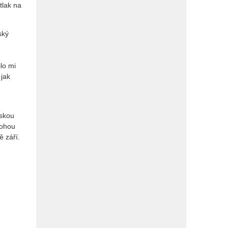
tlak na
ský
ilo mi
 jak
eskou
mohou
ě září.