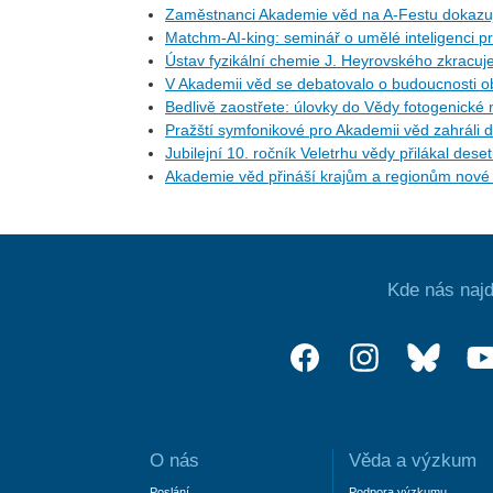
Zaměstnanci Akademie věd na A-Festu dokazují
Matchm-AI-king: seminář o umělé inteligenci pr
Ústav fyzikální chemie J. Heyrovského zkracuj
V Akademii věd se debatovalo o budoucnosti ob
Bedlivě zaostřete: úlovky do Vědy fotogenické 
Pražští symfonikové pro Akademii věd zahráli 
Jubilejní 10. ročník Veletrhu vědy přilákal deset
Akademie věd přináší krajům a regionům nové p
Kde nás najd
O nás
Věda a výzkum
Poslání
Podpora výzkumu