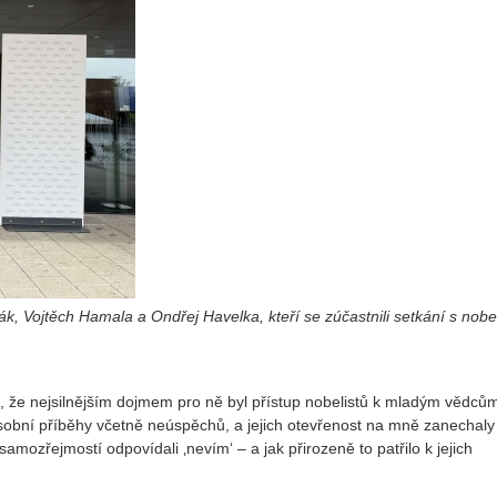
 Vojtěch Hamala a Ondřej Havelka, kteří se zúčastnili setkání s nobel
, že nejsilnějším dojmem pro ně byl přístup nobelistů k mladým vědců
 osobní příběhy včetně neúspěchů, a jejich otevřenost na mně zanechaly
amozřejmostí odpovídali ‚nevím‘ – a jak přirozeně to patřilo k jejich