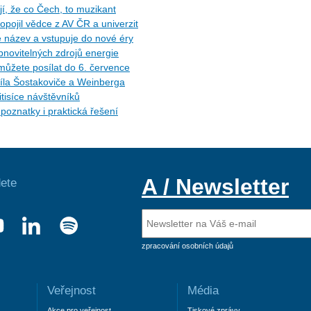
, že co Čech, to muzikant
opojil vědce z AV ČR a univerzit
e název a vstupuje do nové éry
novitelných zdrojů energie
můžete posílat do 6. července
díla Šostakoviče a Weinberga
itisíce návštěvníků
oznatky i praktická řešení
A / Newsletter
ete
zpracování osobních údajů
Veřejnost
Média
Akce pro veřejnost
Tiskové zprávy