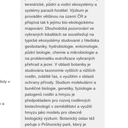
terestrické, půdní a vodní ekosystémy a
systémy parazit-hostitel. Výzkum je
prováděn většinou na území ČR a
přispívá tak k jejímu bio-ekologickému
mapování. Dlouhodobá pozorování ve
vybraných lokalitách se soustřeďují na
typické ekosystémy studované z hlediska
geobotaniky, hydrobiologie, entomologie,
půdní biologie, chemie a mikrobiologie a
na problematiku eutrofizace vybraných
přehrad a jezer. V oblasti botaniky je
studována taxonomie vyšších a nižších
rostlin, zvláště řas, s využitím v oblasti
isty v
ochrany přírody. Studium molekulární a
buněčné biologie, genetiky, fyziologie a
patogenů rostlin a hmyzu je
předpokladem pro rozvoj rostlinných
m a
biotechnologií v zemědělství a využití
hmyzu jako modelu pro obecně
biologický výzkum. Botanický ústav též
pečuje o Průhonický park, který je