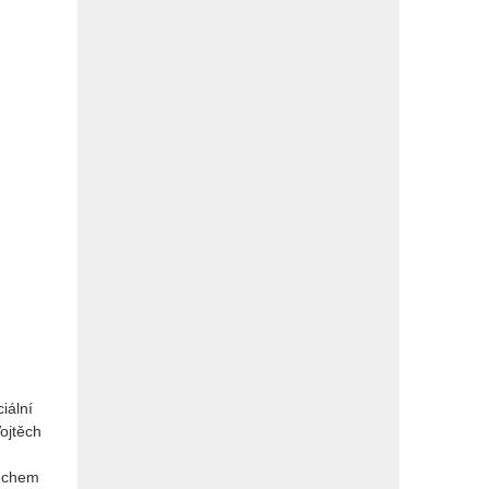
iální
Vojtěch
pěchem