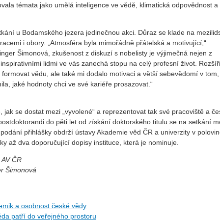
onovala témata jako umělá inteligence ve vědě, klimatická odpovědnost a 
etkání u Bodamského jezera jedinečnou akci. Důraz se klade na mezilid
racemi i obory. „Atmosféra byla mimořádně přátelská a motivující,“
inger Šimonová, zkušenost z diskuzí s nobelisty je výjimečná nejen z
 inspirativními lidmi ve vás zanechá stopu na celý profesní život. Rozšíř
h formovat vědu, ale také mi dodalo motivaci a větší sebevědomí v tom,
ila, jaké hodnoty chci ve své kariéře prosazovat.“
 jak se dostat mezi „vyvolené“ a reprezentovat tak své pracoviště a č
ostdoktorandi do pěti let od získání doktorského titulu se na setkání 
 podání přihlášky obdrží ústavy Akademie věd ČR a univerzity v polovin
ky až dva doporučující dopisy instituce, která je nominuje.
Č AV ČR
er Šimonová
hemik a osobnost české vědy
da patří do veřejného prostoru