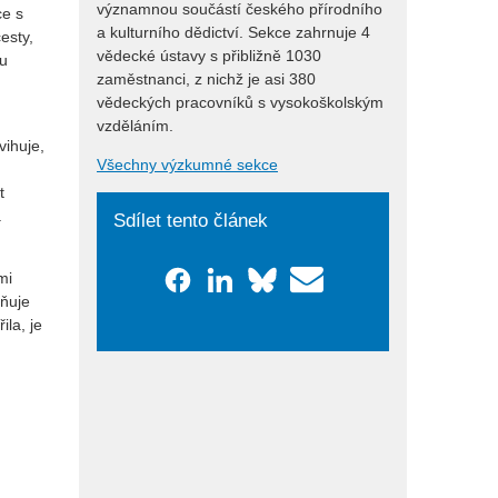
významnou součástí českého přírodního
ce s
a kulturního dědictví. Sekce zahrnuje 4
esty,
vědecké ústavy s přibližně 1030
ou
zaměstnanci, z nichž je asi 380
vědeckých pracovníků s vysokoškolským
vzděláním.
vihuje,
Všechny výzkumné sekce
t
a
Sdílet tento článek
mi
žňuje
ila, je