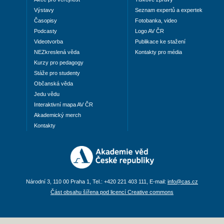
Výstavy
Seznam expertů a expertek
Časopisy
Fotobanka, video
Podcasty
Logo AV ČR
Videotvorba
Publikace ke stažení
NEZkreslená věda
Kontakty pro média
Kurzy pro pedagogy
Stáže pro studenty
Občanská věda
Jedu vědu
Interaktivní mapa AV ČR
Akademický merch
Kontakty
Národní 3, 110 00 Praha 1, Tel.: +420 221 403 111, E-mail:
info@cas.cz
Část obsahu šířena pod licencí Creative commons