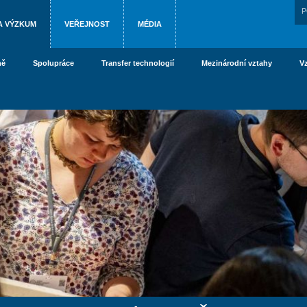
P
A VÝZKUM
VEŘEJNOST
MÉDIA
ně
Spolupráce
Transfer technologií
Mezinárodní vztahy
V