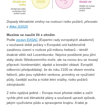
Dopady klimatické změny na rostoucí riziko požárů, převzato
z
AVex 3/2025
Musíme se naučit žít s ohněm
Podle
zprávy EASAC
(Expertní rady evropských akademií)
v současné době požáry v Evropské unii každoročně
zasáhnou území o rozloze půl milionu hektarů – téměř
dvakrát větší než Lucembursko. Nejvíce postižené jsou jižní
státy okolo Středozemního moře, ale na novou éru se musejí
připravit i kontinentální, alpské a boreální oblasti. Evropští
odborníci předpokládají, že do roku 2100 se vlivem mnoha
faktorů, jako jsou vylidnění venkova, proměny ve využívání
půdy, častější sucha a nízké letní srážky, riziko požárů
zdvojnásobí.
Z toho vyplývá jediné – Evropa musí přestat otálet a začít
rychle plnit své klimatické plány a současně upravit způsob,
jakým využíváme půdu a spravujeme krajinu. A také je