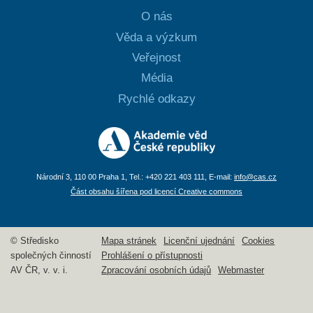
O nás
Věda a výzkum
Veřejnost
Média
Rychlé odkazy
Národní 3, 110 00 Praha 1, Tel.: +420 221 403 111, E-mail:
info@cas.cz
Část obsahu šířena pod licencí Creative commons
© Středisko
Mapa stránek
Licenční ujednání
Cookies
společných činností
Prohlášení o přístupnosti
AV ČR, v. v. i.
Zpracování osobních údajů
Webmaster