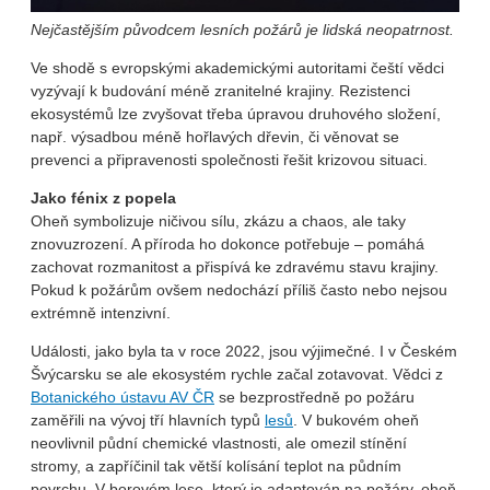
Nejčastějším původcem lesních požárů je lidská neopatrnost.
Ve shodě s evropskými akademickými autoritami čeští vědci
vyzývají k budování méně zranitelné krajiny. Rezistenci
ekosystémů lze zvyšovat třeba úpravou druhového složení,
např. výsadbou méně hořlavých dřevin, či věnovat se
prevenci a připravenosti společnosti řešit krizovou situaci.
Jako fénix z popela
Oheň symbolizuje ničivou sílu, zkázu a chaos, ale taky
znovuzrození. A příroda ho dokonce potřebuje – pomáhá
zachovat rozmanitost a přispívá ke zdravému stavu krajiny.
Pokud k požárům ovšem nedochází příliš často nebo nejsou
extrémně intenzivní.
Události, jako byla ta v roce 2022, jsou výjimečné. I v Českém
Švýcarsku se ale ekosystém rychle začal zotavovat. Vědci z
Botanického ústavu AV ČR
se bezprostředně po požáru
zaměřili na vývoj tří hlavních typů
lesů
. V bukovém oheň
neovlivnil půdní chemické vlastnosti, ale omezil stínění
stromy, a zapříčinil tak větší kolísání teplot na půdním
povrchu. V borovém lese, který je adaptován na požáry, oheň