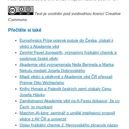
Text je uvolněn pod svobodnou licencí Creative
Commons.
Přečtěte si také
Europhysics Prize poprvé putuje do Česka, získali ji
vědci z Akademie věd
Zemřel Pavel Jungwirth, významný fyzikální chemik a
osobnost české vědy
Akademie věd vyznamenala Neila Bermela a Marka
Nekulu medailí Josefa Dobrovského
Mladí vědci a vědkyně z Akademie věd ČR převzali
Prémie Otto Wichterleho
Knihy Hynais a Paleolit českých zemí získaly Cenu
Josefa Hlávky
Zaměstnanci Akademie věd na A-Festu dokazují, že co
Čech, to muzikant
Matchm-AI-king: seminář o umělé inteligenci propojil
vědce z AV ČR a univerzit
Ústav fyzikální chemie J. Heyrovského zkracuje název