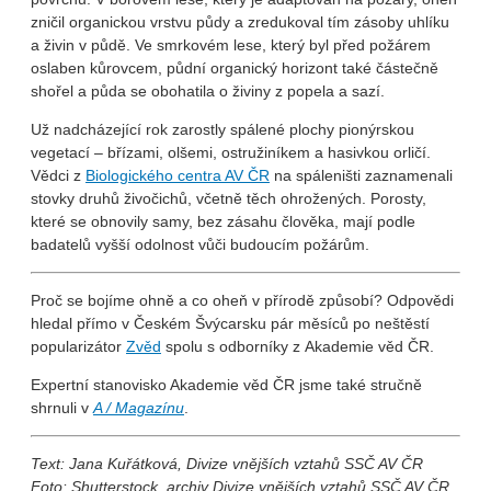
zničil organickou vrstvu půdy a zredukoval tím zásoby uhlíku
a živin v půdě. Ve smrkovém lese, který byl před požárem
oslaben kůrovcem, půdní organický horizont také částečně
shořel a půda se obohatila o živiny z popela a sazí.
Už nadcházející rok zarostly spálené plochy pionýrskou
vegetací – břízami, olšemi, ostružiníkem a hasivkou orličí.
Vědci z
Biologického centra AV ČR
na spáleništi zaznamenali
stovky druhů živočichů, včetně těch ohrožených. Porosty,
které se obnovily samy, bez zásahu člověka, mají podle
badatelů vyšší odolnost vůči budoucím požárům.
Proč se bojíme ohně a co oheň v přírodě způsobí? Odpovědi
hledal přímo v Českém Švýcarsku pár měsíců po neštěstí
popularizátor
Zvěd
spolu s odborníky z Akademie věd ČR.
Expertní stanovisko Akademie věd ČR jsme také stručně
shrnuli v
A / Magazínu
.
Text: Jana Kuřátková
, Divize vnějších vztahů SSČ AV ČR
Foto: Shutterstock, archiv Divize vnějších vztahů SSČ AV ČR