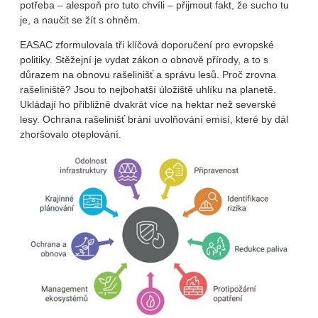
potřeba – alespoň pro tuto chvíli – přijmout fakt, že sucho tu
je, a naučit se žít s ohněm.
EASAC zformulovala tři klíčová doporučení pro evropské
politiky. Stěžejní je vydat zákon o obnově přírody, a to s
důrazem na obnovu rašelinišť a správu lesů. Proč zrovna
rašeliniště? Jsou to nejbohatší úložiště uhlíku na planetě.
Ukládají ho přibližně dvakrát více na hektar než severské
lesy. Ochrana rašelinišť brání uvolňování emisí, které by dál
zhoršovalo oteplování.