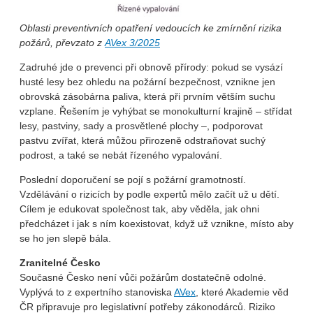
Oblasti preventivních opatření vedoucích ke zmírnění rizika
požárů, převzato z
AVex 3/2025
Zadruhé jde o prevenci při obnově přírody: pokud se vysází
husté lesy bez ohledu na požární bezpečnost, vznikne jen
obrovská zásobárna paliva, která při prvním větším suchu
vzplane. Řešením je vyhýbat se monokulturní krajině – střídat
lesy, pastviny, sady a prosvětlené plochy –, podporovat
pastvu zvířat, která můžou přirozeně odstraňovat suchý
podrost, a také se nebát řízeného vypalování.
Poslední doporučení se pojí s požární gramotností.
Vzdělávání o rizicích by podle expertů mělo začít už u dětí.
Cílem je edukovat společnost tak, aby věděla, jak ohni
předcházet i jak s ním koexistovat, když už vznikne, místo aby
se ho jen slepě bála.
Zranitelné Česko
Současné Česko není vůči požárům dostatečně odolné.
Vyplývá to z expertního stanoviska
AVex
, které Akademie věd
ČR připravuje pro legislativní potřeby zákonodárců. Riziko