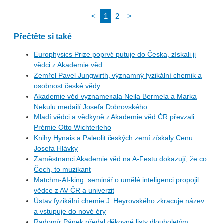
<
1
2
>
Přečtěte si také
Europhysics Prize poprvé putuje do Česka, získali ji
vědci z Akademie věd
Zemřel Pavel Jungwirth, významný fyzikální chemik a
osobnost české vědy
Akademie věd vyznamenala Neila Bermela a Marka
Nekulu medailí Josefa Dobrovského
Mladí vědci a vědkyně z Akademie věd ČR převzali
Prémie Otto Wichterleho
Knihy Hynais a Paleolit českých zemí získaly Cenu
Josefa Hlávky
Zaměstnanci Akademie věd na A-Festu dokazují, že co
Čech, to muzikant
Matchm-AI-king: seminář o umělé inteligenci propojil
vědce z AV ČR a univerzit
Ústav fyzikální chemie J. Heyrovského zkracuje název
a vstupuje do nové éry
Radomír Pánek předal děkovné listy dlouholetým