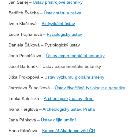
Jan Šarlej –
Ústav přístrojové techniky
Bedřich Švácha –
Ústav státu a práva
Iveta Klašková –
Biofyzikální ústav
Lucie Trajhanová –
Fyziologický ústav
Daniela Šálková – Fyziologický ústav
Jana Pospíšilová –
Ústav experimentální botaniky
Josef Bartoněk – Ústav experimentální botaniky
Jitka Prokopová –
Ústav výzkumu globální změny
Jaroslava Šupolíková –
Ústav živočišné fyziologie a genetiky
Lenka Katolická –
Archeologický ústav, Brno
Ivana Herglová –
Archeologický ústav, Praha
Jana Pánková –
Ústav dějin umění
Hana Filiačová –
Kancelář Akademie věd ČR