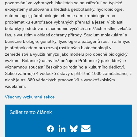
pozorování ve vybraných lokalitách se soustřeďují na typické
ekosystémy studované z hlediska geobotaniky, hydrobiologie,
entomologie, půdní biologie, chemie a mikrobiologie a na
problematiku eutrofizace vybraných přehrad a jezer. V oblasti
botaniky je studována taxonomie vyšších a nižších rostlin, zvláště
řas, s využitím v oblasti ochrany přírody. Studium molekulární a
buněčné biologie, genetiky, fyziologie a patogenů rostlin a hmyzu
je předpokladem pro rozvoj rostlinných biotechnologií v
zemědělství a využití hmyzu jako modelu pro obecně biologický
výzkum. Botanický ústav též pečuje o Průhonický park, který je
významnou součástí českého přírodního a kulturního dědictví.
Sekce zahrnuje 4 vědecké ústavy s přibližně 1030 zaměstnanci, z
nichž je asi 380 vědeckých pracovníků s vysokoškolským
vzděláním.
Všechny výzkumné sekce
Sdílet tento článek