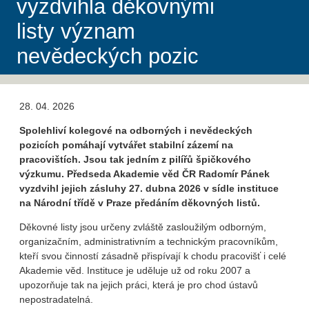
vyzdvihla děkovnými
listy význam
nevědeckých pozic
28. 04. 2026
Spolehliví kolegové na odborných i nevědeckých
pozicích pomáhají vytvářet stabilní zázemí na
pracovištích. Jsou tak jedním z pilířů špičkového
výzkumu. Předseda Akademie věd ČR Radomír Pánek
vyzdvihl jejich zásluhy 27. dubna 2026 v sídle instituce
na Národní třídě v Praze předáním děkovných listů.
Děkovné listy jsou určeny zvláště zasloužilým odborným,
organizačním, administrativním a technickým pracovníkům,
kteří svou činností zásadně přispívají k chodu pracovišť i celé
Akademie věd. Instituce je uděluje už od roku 2007 a
upozorňuje tak na jejich práci, která je pro chod ústavů
nepostradatelná.