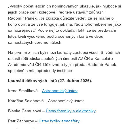
„Vysoký počet letošních nominovaných ukazuje, jak hluboce si
jejich práce cení kolegové i ředitelé ústavů,“ zdůraznil
Radomír Pánek. „Je zkrátka důležité vědět, že se máme o
koho opřít a že vše funguje, jak má. Nic z toho nebereme jako
samozřejmost.“ Podle něj to dokládá i fakt, že se předávání
letos kvůli vysokému počtu oceněných koná ve dvou
samostatných ceremoniálech.
Na prvním z nich byli mezi laureáty zástupci všech tří vědních
oblastí i Střediska společných činností AV ČR a Kanceláře
Akademie věd ČR. Děkovné listy jim předal Radomír Pánek
společně s místopředsedy instituce.
Laureáti děkovných listů (27. dubna 2026):
Irena Smolíková –
Astronomický ústav
Kateřina Soldánová – Astronomický ústav
Blanka Čemusová –
Ústav fotoniky a elektroniky
Petr Zacharov –
Ústav fyziky atmosféry