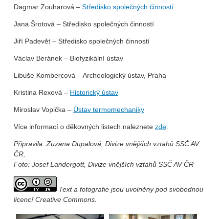
Dagmar Zouharová –
Středisko společných činností
Jana Šrotová – Středisko společných činností
Jiří Padevět – Středisko společných činností
Václav Beránek – Biofyzikální ústav
Libuše Kombercová – Archeologický ústav, Praha
Kristina Rexová –
Historický ústav
Miroslav Vopička –
Ústav termomechaniky
Více informací o děkovných listech naleznete
zde
.
Připravila: Zuzana Dupalová, Divize vnějších vztahů SSČ AV
ČR,
Foto: Josef Landergott, Divize vnějších vztahů SSČ AV ČR
Text a fotografie jsou uvolněny pod svobodnou
licencí Creative Commons.