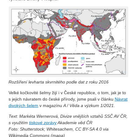
Rozšíření levharta skvrnitého podle dat z roku 2016
Velké kočkovité šelmy žijí i v České republice, o tom, jak je to
s jejich návratem do české přírody, jsme psali v článku
Návrat
divokých šelem
v magazínu
A / Věda a výzkum
1/2021
.
Text: Markéta Wernerová, Divize vnějších vztahů SSČ AV ČR,
s využitím
tiskové zprávy
Akademie věd ČR
Foto: Shutterstock; Whitesachem, CC BY-SA 4.0 via
Wikimedia Commons (mapa)