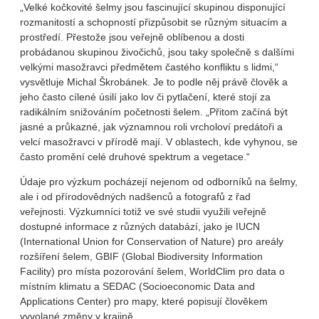
„Velké kočkovité šelmy jsou fascinující skupinou disponující
rozmanitostí a schopností přizpůsobit se různým situacím a
prostředí. Přestože jsou veřejně oblíbenou a dosti
probádanou skupinou živočichů, jsou taky společně s dalšími
velkými masožravci předmětem častého konfliktu s lidmi,“
vysvětluje Michal Škrobánek. Je to podle něj právě člověk a
jeho často cílené úsilí jako lov či pytlačení, které stojí za
radikálním snižováním početnosti šelem. „Přitom začíná být
jasné a průkazné, jak významnou roli vrcholoví predátoři a
velcí masožravci v přírodě mají. V oblastech, kde vyhynou, se
často promění celé druhové spektrum a vegetace.“
Údaje pro výzkum pocházejí nejenom od odborníků na šelmy,
ale i od přírodovědných nadšenců a fotografů z řad
veřejnosti. Výzkumníci totiž ve své studii využili veřejně
dostupné informace z různých databází, jako je IUCN
(International Union for Conservation of Nature) pro areály
rozšíření šelem, GBIF (Global Biodiversity Information
Facility) pro místa pozorování šelem, WorldClim pro data o
místním klimatu a SEDAC (Socioeconomic Data and
Applications Center) pro mapy, které popisují člověkem
vyvolané změny v krajině.