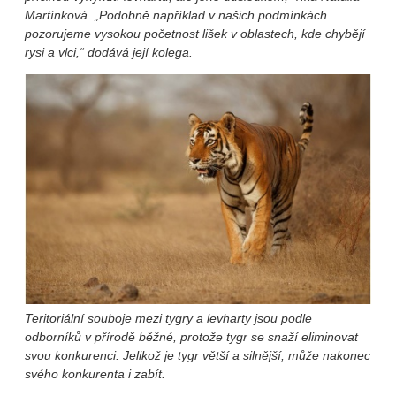
Martínková. „Podobně například v našich podmínkách
pozorujeme vysokou početnost lišek v oblastech, kde chybějí
rysi a vlci,“ dodává její kolega.
Teritoriální souboje mezi tygry a levharty jsou podle
odborníků v přírodě běžné, protože tygr se snaží eliminovat
svou konkurenci. Jelikož je tygr větší a silnější, může nakonec
svého konkurenta i zabít.