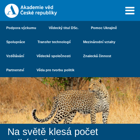
Podpora výzkumu
Vědecký titul DSc.
Pomoc Ukrajině
Spolupráce
Transfer technologií
Mezinárodní vztahy
Vzdělávání
Vědecké společnosti
Znalecká činnost
Partnerství
Věda pro tvorbu politik
Na světě klesá počet