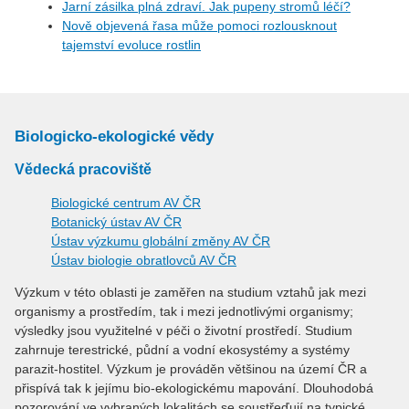
Jarní zásilka plná zdraví. Jak pupeny stromů léčí?
Nově objevená řasa může pomoci rozlousknout
tajemství evoluce rostlin
Biologicko-ekologické vědy
Vědecká pracoviště
Biologické centrum AV ČR
Botanický ústav AV ČR
Ústav výzkumu globální změny AV ČR
Ústav biologie obratlovců AV ČR
Výzkum v této oblasti je zaměřen na studium vztahů jak mezi
organismy a prostředím, tak i mezi jednotlivými organismy;
výsledky jsou využitelné v péči o životní prostředí. Studium
zahrnuje terestrické, půdní a vodní ekosystémy a systémy
parazit-hostitel. Výzkum je prováděn většinou na území ČR a
přispívá tak k jejímu bio-ekologickému mapování. Dlouhodobá
pozorování ve vybraných lokalitách se soustřeďují na typické