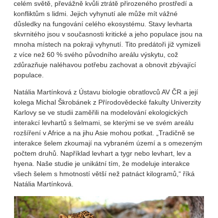
celém světě, převážně kvůli ztrátě přirozeného prostředí a
konfliktům s lidmi. Jejich vyhynutí ale může mít vážné
důsledky na fungování celého ekosystému. Stavy levharta
skvrnitého jsou v současnosti kritické a jeho populace jsou na
mnoha místech na pokraji vyhynutí. Tito predátoři již vymizeli
z více než 60 % svého původního areálu výskytu, což
zdůrazňuje naléhavou potřebu zachovat a obnovit zbývající
populace.
Natália Martínková z Ústavu biologie obratlovců AV ČR a její
kolega Michal Škrobánek z Přírodovědecké fakulty Univerzity
Karlovy se ve studii zaměřili na modelování ekologických
interakcí levhartů s šelmami, se kterými se ve svém areálu
rozšíření v Africe a na jihu Asie mohou potkat. „Tradičně se
interakce šelem zkoumají na vybraném území a s omezeným
počtem druhů. Například levhart a tygr nebo levhart, lev a
hyena. Naše studie je unikátní tím, že modeluje interakce
všech šelem s hmotností větší než patnáct kilogramů,“ říká
Natália Martínková.