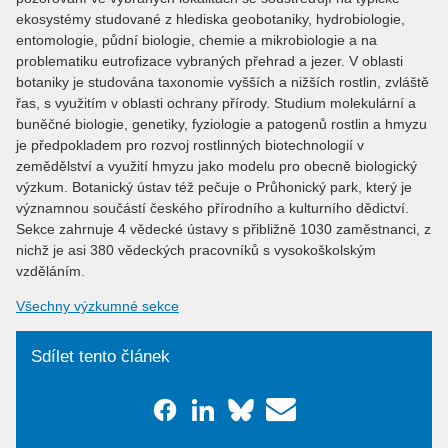
ekosystémy studované z hlediska geobotaniky, hydrobiologie,
entomologie, půdní biologie, chemie a mikrobiologie a na
problematiku eutrofizace vybraných přehrad a jezer. V oblasti
botaniky je studována taxonomie vyšších a nižších rostlin, zvláště
řas, s využitím v oblasti ochrany přírody. Studium molekulární a
buněčné biologie, genetiky, fyziologie a patogenů rostlin a hmyzu
je předpokladem pro rozvoj rostlinných biotechnologií v
zemědělství a využití hmyzu jako modelu pro obecně biologický
výzkum. Botanický ústav též pečuje o Průhonický park, který je
významnou součástí českého přírodního a kulturního dědictví.
Sekce zahrnuje 4 vědecké ústavy s přibližně 1030 zaměstnanci, z
nichž je asi 380 vědeckých pracovníků s vysokoškolským
vzděláním.
Všechny výzkumné sekce
Sdílet tento článek