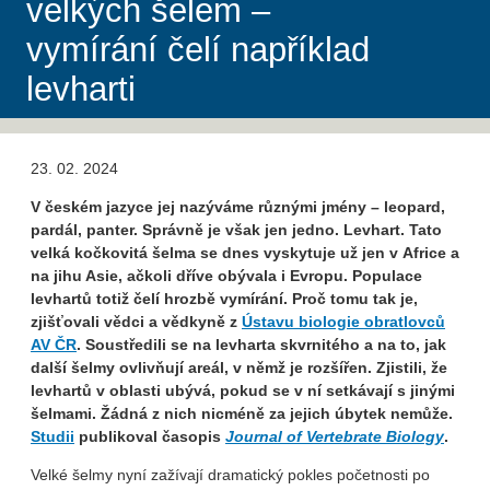
velkých šelem –
vymírání čelí například
levharti
23. 02. 2024
V českém jazyce jej nazýváme různými jmény – leopard,
pardál, panter. Správně je však jen jedno. Levhart. Tato
velká kočkovitá šelma se dnes vyskytuje už jen v Africe a
na jihu Asie, ačkoli dříve obývala i Evropu. Populace
levhartů totiž čelí hrozbě vymírání. Proč tomu tak je,
zjišťovali vědci a vědkyně z
Ústavu biologie obratlovců
AV ČR
. Soustředili se na levharta skvrnitého a na to, jak
další šelmy ovlivňují areál, v němž je rozšířen. Zjistili, že
levhartů v oblasti ubývá, pokud se v ní setkávají s jinými
šelmami. Žádná z nich nicméně za jejich úbytek nemůže.
Studii
publikoval časopis
Journal of Vertebrate Biology
.
Velké šelmy nyní zažívají dramatický pokles početnosti po