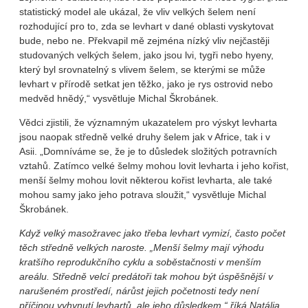
statistický model ale ukázal, že vliv velkých šelem není
rozhodující pro to, zda se levhart v dané oblasti vyskytovat
bude, nebo ne. Překvapil mě zejména nízký vliv nejčastěji
studovaných velkých šelem, jako jsou lvi, tygři nebo hyeny,
který byl srovnatelný s vlivem šelem, se kterými se může
levhart v přírodě setkat jen těžko, jako je rys ostrovid nebo
medvěd hnědý,“ vysvětluje Michal Škrobánek.
Vědci zjistili, že významným ukazatelem pro výskyt levharta
jsou naopak středně velké druhy šelem jak v Africe, tak i v
Asii. „Domníváme se, že je to důsledek složitých potravních
vztahů. Zatímco velké šelmy mohou lovit levharta i jeho kořist,
menší šelmy mohou lovit některou kořist levharta, ale také
mohou samy jako jeho potrava sloužit,“ vysvětluje Michal
Škrobánek.
Když velký masožravec jako třeba levhart vymizí, často počet
těch středně velkých naroste. „Menší šelmy mají výhodu
kratšího reprodukčního cyklu a soběstačnosti v menším
areálu. Středně velcí predátoři tak mohou být úspěšnější v
narušeném prostředí, nárůst jejich početnosti tedy není
příčinou vyhynutí levhartů, ale jeho důsledkem,“ říká Natália