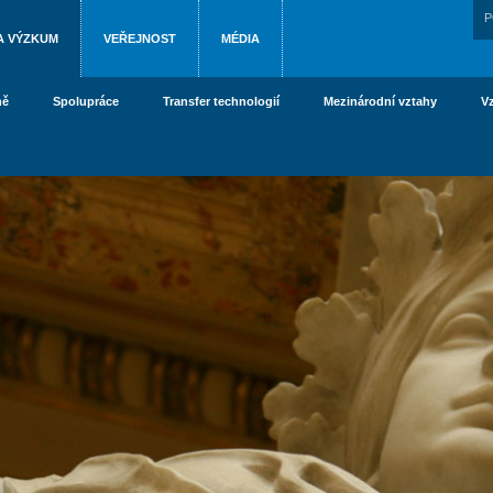
P
A VÝZKUM
VEŘEJNOST
MÉDIA
ně
Spolupráce
Transfer technologií
Mezinárodní vztahy
V