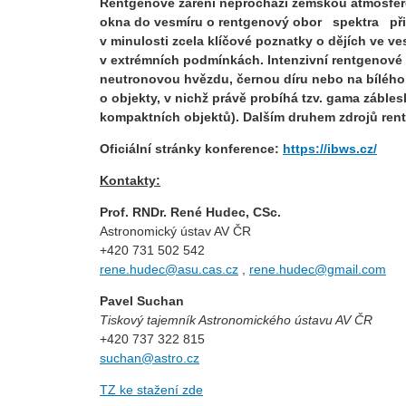
Rentgenové záření
neprochází zemskou atmosféro
okna do vesmíru o rentgenový obor spektra př
v minulosti zcela klíčové poznatky o dějích ve ve
v extrémních podmínkách. Intenzivní rentgenové 
neutronovou hvězdu, černou díru nebo na bílého t
o objekty, v nichž právě probíhá tzv. gama záble
kompaktních objektů). Dalším druhem zdrojů rentg
Oficiální stránky konference:
https://ibws.cz/
Kontakty:
Prof. RNDr. René Hudec, CSc.
Astronomický ústav AV ČR
+420 731 502 542
rene.hudec@asu.cas.cz
,
rene.hudec@gmail.com
Pavel Suchan
Tiskový tajemník Astronomického ústavu AV ČR
+420 737 322 815
suchan@astro.cz
TZ ke stažení zde