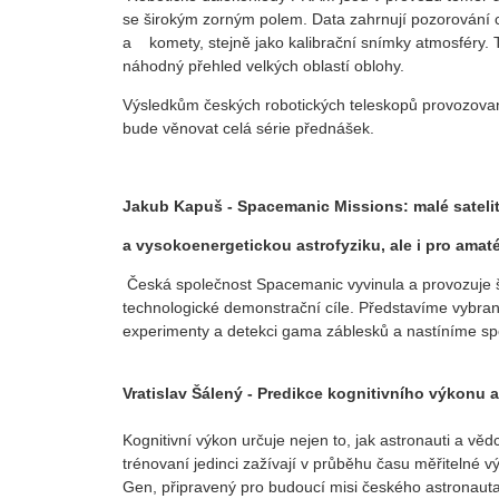
se širokým zorným polem. Data zahrnují pozorování 
a komety, stejně jako kalibrační snímky atmosféry. T
náhodný přehled velkých oblastí oblohy.
Výsledkům českých robotických teleskopů provozova
bude věnovat celá série přednášek.
Jakub Kapuš - Spacemanic Missions: malé sateli
a vysokoenergetickou astrofyziku, ale i pro amat
Česká společnost Spacemanic vyvinula a provozuje šir
technologické demonstrační cíle. Představíme vybr
experimenty a detekci gama záblesků a nastíníme spol
Vratislav Šálený - Predikce kognitivního výkonu 
Kognitivní výkon určuje nejen to, jak astronauti a věd
trénovaní jedinci zažívají v průběhu času měřiteln
Gen, připravený pro budoucí misi českého astronauta