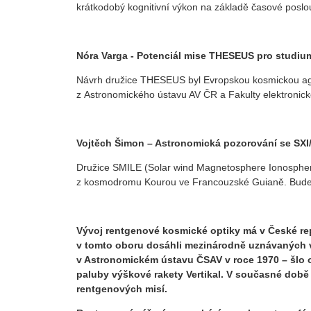
krátkodobý kognitivní výkon na základě časové poslo
Nóra Varga - Potenciál mise THESEUS pro studi
Návrh družice THESEUS byl Evropskou kosmickou agentu
z Astronomického ústavu AV ČR a Fakulty elektronic
Vojtěch Šimon – Astronomická pozorování se SXI
Družice SMILE (Solar wind Magnetosphere Ionosphere
z kosmodromu Kourou ve Francouzské Guianě. Bude 
Vývoj rentgenové kosmické optiky
má v České rep
v tomto oboru dosáhli mezinárodně uznávaných 
v Astronomickém ústavu ČSAV v roce 1970 – šlo 
paluby výškové rakety Vertikal. V současné době
rentgenových misí.