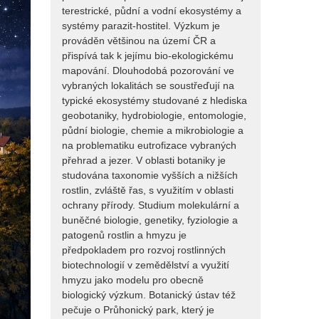
terestrické, půdní a vodní ekosystémy a
systémy parazit-hostitel. Výzkum je
prováděn většinou na území ČR a
přispívá tak k jejímu bio-ekologickému
mapování. Dlouhodobá pozorování ve
vybraných lokalitách se soustřeďují na
typické ekosystémy studované z hlediska
geobotaniky, hydrobiologie, entomologie,
půdní biologie, chemie a mikrobiologie a
na problematiku eutrofizace vybraných
přehrad a jezer. V oblasti botaniky je
studována taxonomie vyšších a nižších
rostlin, zvláště řas, s využitím v oblasti
ochrany přírody. Studium molekulární a
buněčné biologie, genetiky, fyziologie a
patogenů rostlin a hmyzu je
předpokladem pro rozvoj rostlinných
biotechnologií v zemědělství a využití
hmyzu jako modelu pro obecně
biologický výzkum. Botanický ústav též
pečuje o Průhonický park, který je