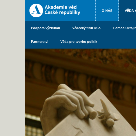
O NÁS
VĚDA 
Podpora výzkumu
Vědecký titul DSc.
Pomoc Ukraji
Partnerství
Věda pro tvorbu politik