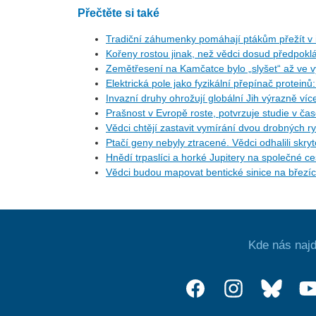
Přečtěte si také
Tradiční záhumenky pomáhají ptákům přežít v i
Kořeny rostou jinak, než vědci dosud předpoklá
Zemětřesení na Kamčatce bylo „slyšet“ až ve v
Elektrická pole jako fyzikální přepínač protein
Invazní druhy ohrožují globální Jih výrazně ví
Prašnost v Evropě roste, potvrzuje studie v ča
Vědci chtějí zastavit vymírání dvou drobných r
Ptačí geny nebyly ztracené. Vědci odhalili skr
Hnědí trpaslíci a horké Jupitery na společné 
Vědci budou mapovat bentické sinice na březí
Kde nás najd