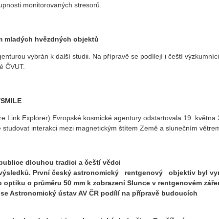
upnosti monitorovaných stresorů.
um mladých hvězdných objektů
rou vybrán k další studii. Na přípravě se podílejí i čeští výzkumníci
ké ČVUT.
/SMILE
 Link Explorer) Evropské kosmické agentury odstartovala 19. května
studovat interakci mezi magnetickým štítem Země a slunečním větre
ublice dlouhou tradici a čeští vědci
výsledků. První český astronomický rentgenový objektiv byl vy
o optiku o průměru 50 mm k zobrazení Slunce v rentgenovém zářen
 se Astronomický ústav AV ČR podílí na přípravě budoucích