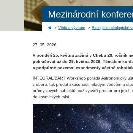
Mezinárodní konfere
Věda a výzkum
Biologicko-ekologické 
27. 05. 2026
V pondělí 25. května začíná v Chebu 20. ročník
pokračovat až do 29. května 2026. Tématem konfer
a podpůrné pozemní experimenty včetně robotic
INTEGRAL/BART Workshop pořádá Astronomický ústav
z oboru, tak předat zkušenosti mladým vědcům a stud
průmyslových subjektů, což vytváří prostor pro jejic
do kosmických misí.