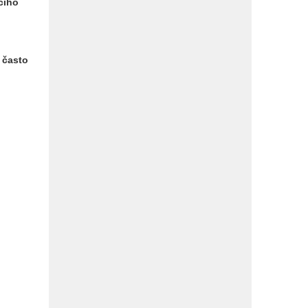
cího
 často