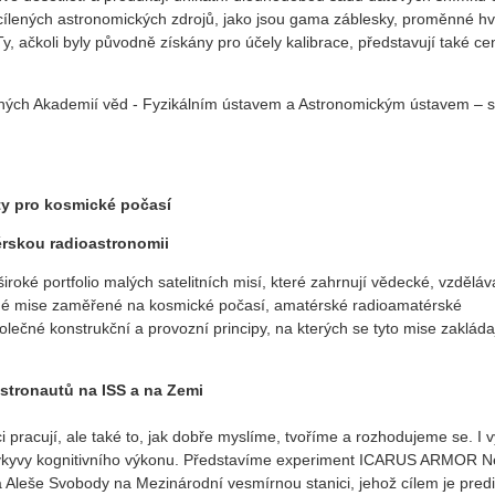
cílených astronomických zdrojů, jako jsou gama záblesky, proměnné h
y, ačkoli byly původně získány pro účely kalibrace, představují také ce
ných Akademií věd - Fyzikálním ústavem a Astronomickým ústavem – 
ty pro kosmické počasí
érskou radioastronomii
oké portfolio malých satelitních misí, které zahrnují vědecké, vzděláv
ané mise zaměřené na kosmické počasí, amatérské radioamatérské
ečné konstrukční a provozní principy, na kterých se tyto mise zakládaj
astronautů na ISS a na Zemi
ci pracují, ale také to, jak dobře myslíme, tvoříme a rozhodujeme se. I 
é výkyvy kognitivního výkonu. Představíme experiment ICARUS ARMOR N
 Aleše Svobody na Mezinárodní vesmírnou stanici, jehož cílem je pred