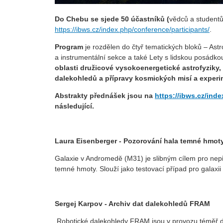
Do Chebu
se sjede 50 účastníků (
vědců a studentů
https://ibws.cz/index.php/conference/participants/
.
Program
je rozdělen do čtyř tematických bloků – Astr
a instrumentální sekce a také Lety s lidskou posádko
oblasti družicové vysokoenergetické astrofyziky
dalekohledů a přípravy kosmických misí a exper
Abstrakty přednášek jsou na
https://ibws.cz/inde
následující.
Laura Eisenberger - Pozorování hala temné hmo
Galaxie v Andromedě (M31) je slibným cílem pro nep
temné hmoty. Slouží jako testovací případ pro galax
Sergej Karpov - Archiv dat dalekohledů FRAM
Robotické dalekohledy FRAM jsou v provozu téměř dv