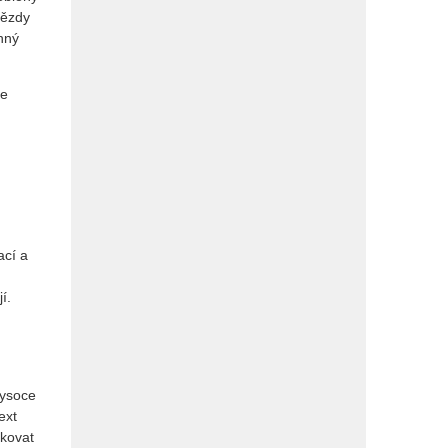
vězdy
nný
se
ací a
í.
vysoce
ext
ikovat