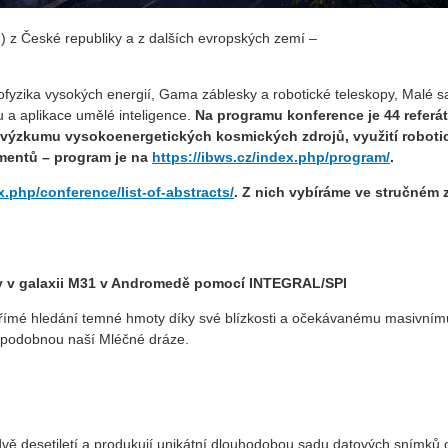
) z České republiky a z dalších evropských zemí –
ofyzika vysokých energií, Gama záblesky a robotické teleskopy, Malé sa
u a aplikace umělé inteligence.
Na programu konference je 44 referát
, výzkumu vysokoenergetických kosmických zdrojů, využití robot
imentů – program je na
https://ibws.cz/index.php/program/
.
x.php/conference/list-of-abstracts/
. Z nich vybíráme ve stručném 
ty v galaxii M31 v Andromedě pomocí INTEGRAL/SPI
římé hledání temné hmoty díky své blízkosti a očekávanému masivním
ii podobnou naší Mléčné dráze.
ě desetiletí a produkují unikátní dlouhodobou sadu datových snímků 