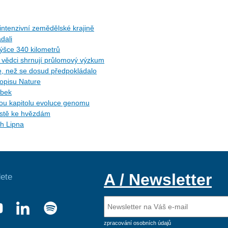
ntenzivní zemědělské krajině
dali
ýšce 340 kilometrů
ů: vědci shrnují průlomový výzkum
ce, než se dosud předpokládalo
sopisu Nature
ybek
ytou kapitolu evoluce genomu
cestě ke hvězdám
ch Lipna
A / Newsletter
ete
zpracování osobních údajů