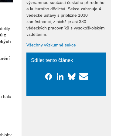
významnou součástí českého přírodního
a kulturního dědictví. Sekce zahrnuje 4
vědecké ústavy s přibližně 1030
zaměstnanci, z nichž je asi 380
vědeckých pracovníků s vysokoškolským
telity
vzděláním.
ů z
ických
Všechny výzkumné sekce
znění
Sdílet tento článek
u halu
oblohy