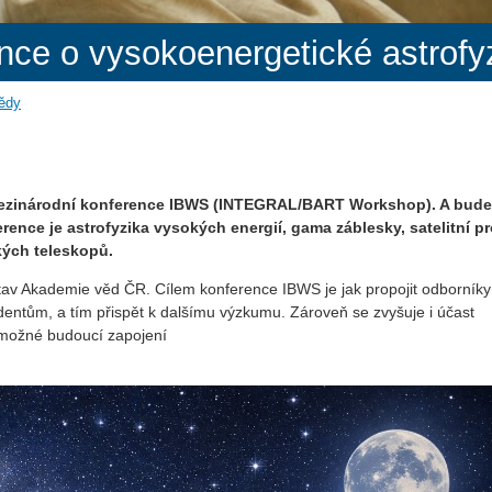
nce o vysokoenergetické astrof
vědy
 mezinárodní konference IBWS (INTEGRAL/BART Workshop). A bude
ence je astrofyzika vysokých energií, gama záblesky, satelitní pr
kých teleskopů.
 Akademie věd ČR. Cílem konference IBWS je jak propojit odborníky
entům, a tím přispět k dalšímu výzkumu. Zároveň se zvyšuje i účast
h možné budoucí zapojení