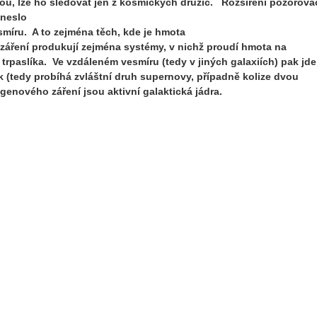
u, lze ho sledovat jen z kosmických družic.
Rozšíření pozorova
ineslo
smíru. A to zejména těch, kde je hmota
záření produkují zejména systémy, v nichž proudí hmota na
rpaslíka. Ve vzdáleném vesmíru (tedy v jiných galaxiích) pak jde
sk (tedy probíhá zvláštní druh supernovy, případně kolize dvou
enového záření jsou aktivní galaktická jádra.