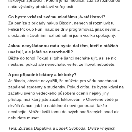
tiskových zprávách. Potom je na médiích, zda se rozhodnou
naše výsledky představit veřejnosti.
Co byste vzkázal svému mladšímu já-stážistovi?
Za peníze z brigády nakup Bitcoin, nenech si rozmluvit tu
Felicii Pick-up Fun, nauč se dřív programovat, jinak nevím…
s ostatními životními rozhodnutími jsem vcelku spokojený.
Jakou nevyžádanou radu byste dal těm, kteří o stážích
uvažují, ale ještě se nerozhodli?
Běžte do toho! Pokud si tuhle šanci necháte ujít, asi se nic
nestane, pokud ale nenecháte, věřte, že litovat nebudete.
A pro případné lektory a lektorky?
Je škoda, abyste nevyužili, že můžete pro vědu nadchnout
zapálené studenty a studentky. Pokud cítíte, že byste kdysi na
začátku svého vědeckého působení ocenili nějaký jiný
přístup, než který jste zažili, lektorování v Otevřené vědě je
skvělá šance, jak ho nabídnout nové generaci. Takže
neváhejte. Vrážet kvůli tomu do svých nadřízených snad ale
nebudete muset.
Text:
Zuzana Dupalová a Luděk Svoboda
, Divize vnějších