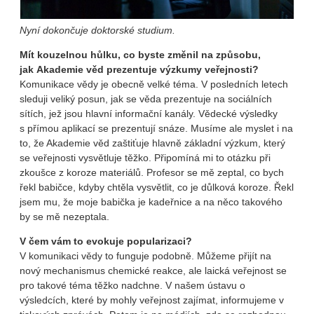
Nyní dokončuje doktorské studium.
Mít kouzelnou hůlku, co byste změnil na způsobu,
jak Akademie věd prezentuje výzkumy veřejnosti?
Komunikace vědy je obecně velké téma. V posledních letech
sleduji veliký posun, jak se věda prezentuje na sociálních
sítích, jež jsou hlavní informační kanály. Vědecké výsledky
s přímou aplikací se prezentují snáze. Musíme ale myslet i na
to, že Akademie věd zaštiťuje hlavně základní výzkum, který
se veřejnosti vysvětluje těžko. Připomíná mi to otázku při
zkoušce z koroze materiálů. Profesor se mě zeptal, co bych
řekl babičce, kdyby chtěla vysvětlit, co je důlková koroze. Řekl
jsem mu, že moje babička je kadeřnice a na něco takového
by se mě nezeptala.
V čem vám to evokuje popularizaci?
V komunikaci vědy to funguje podobně. Můžeme přijít na
nový mechanismus chemické reakce, ale laická veřejnost se
pro takové téma těžko nadchne. V našem ústavu o
výsledcích, které by mohly veřejnost zajímat, informujeme v