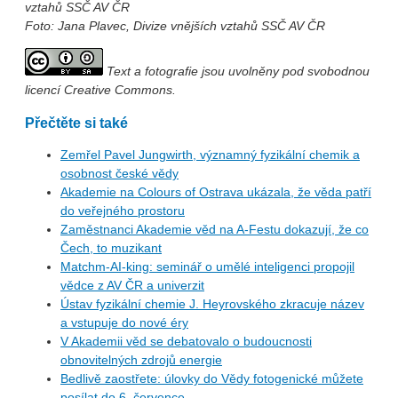
vztahů SSČ AV ČR
Foto: Jana Plavec, Divize vnějších vztahů SSČ AV ČR
Text a fotografie jsou uvolněny pod svobodnou
licencí Creative Commons.
Přečtěte si také
Zemřel Pavel Jungwirth, významný fyzikální chemik a
osobnost české vědy
Akademie na Colours of Ostrava ukázala, že věda patří
do veřejného prostoru
Zaměstnanci Akademie věd na A-Festu dokazují, že co
Čech, to muzikant
Matchm-AI-king: seminář o umělé inteligenci propojil
vědce z AV ČR a univerzit
Ústav fyzikální chemie J. Heyrovského zkracuje název
a vstupuje do nové éry
V Akademii věd se debatovalo o budoucnosti
obnovitelných zdrojů energie
Bedlivě zaostřete: úlovky do Vědy fotogenické můžete
posílat do 6. července