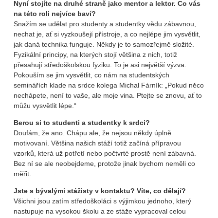
Nyní stojíte na druhé straně jako mentor a lektor. Co vás
na této roli nejvíce baví?
Snažím se udělat pro studenty a studentky vědu zábavnou,
nechat je, ať si vyzkoušejí přístroje, a co nejlépe jim vysvětlit,
jak daná technika funguje. Někdy je to samozřejmě složité.
Fyzikální principy, na kterých stojí většina z nich, totiž
přesahují středoškolskou fyziku. To je asi největší výzva.
Pokouším se jim vysvětlit, co nám na studentských
seminářích klade na srdce kolega Michal Fárník: „Pokud něco
nechápete, není to vaše, ale moje vina. Ptejte se znovu, ať to
můžu vysvětlit lépe.“
Berou si to studenti a studentky k srdci?
Doufám, že ano. Chápu ale, že nejsou někdy úplně
motivovaní. Většina našich stáží totiž začíná přípravou
vzorků, která už potřetí nebo počtvrté prostě není zábavná.
Bez ní se ale neobejdeme, protože jinak bychom neměli co
měřit.
Jste s bývalými stážisty v kontaktu? Víte, co dělají?
Všichni jsou zatím středoškoláci s výjimkou jednoho, který
nastupuje na vysokou školu a ze stáže vypracoval celou