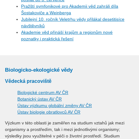
Pražští symfonikové pro Akademii věd zahráli díla
Šostakoviče a Weinberga
Jubilejní 10. ročník Veletrhu vědy přilákal desetitisíce
návštěvníků
Akademie věd přináší krajům a regionům nové
poznatky i praktická řešení
Biologicko-ekologické vědy
Vědecká pracoviště
Biologické centrum AV ČR
Botanický ústav AV ČR
Ústav výzkumu globální změny AV ČR
Ústav biologie obratlovců AV ČR
Výzkum v této oblasti je zaměřen na studium vztahů jak mezi
organismy a prostředím, tak i mezi jednotlivými organismy;
výsledky jsou využitelné v péči o životní prostředí. Studium