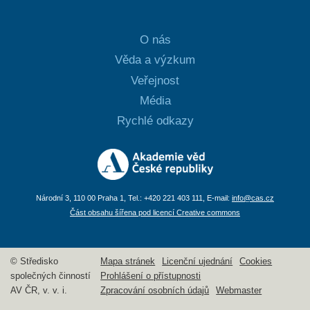
O nás
Věda a výzkum
Veřejnost
Média
Rychlé odkazy
Národní 3, 110 00 Praha 1, Tel.: +420 221 403 111, E-mail:
info@cas.cz
Část obsahu šířena pod licencí Creative commons
© Středisko
Mapa stránek
Licenční ujednání
Cookies
společných činností
Prohlášení o přístupnosti
AV ČR, v. v. i.
Zpracování osobních údajů
Webmaster