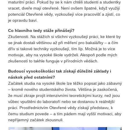
maturitní práci. Pokud by se k nám chtěli studenti a studentky
vracet, dveře mají otevřené. Není ovšem špatné, když využijí
potenciál Otevřené vědy, vyzkoušejí více pracovišť a zjistí, co
je opravdu baví.
Co hlavního tedy stáže přinášejí?
Zkušenosti. Na stážích si všichni vyzkoušejí práci, ke které by
se jinak dostali většinou až při měření pro bakalářky – a čím
dřív si takové techniky vyzkoušejí, tím líp. Možná je to více
motivuje, aby na vysoké škole vydrželi. Alespoň podle mých
zkušeností to takhle funguje v přírodních vědách.
Budoucí vysokoškoláci tak získají důležité základy i
náskok před ostatními?
Začátek studia na vysoké škole lze těžko popsat jako zábavný
– kromě nového studentského života. Většina je zaskočená,
že musí zkraje projít intenzivními teoretickými kurzy, než jsou
vůbec vpuštěni do laboratoří nebo se dostanou k reálnější
práci. Prostřednictvím Otevřené vědy získají představu, k
čemu studium povede – a tím pádem mají vyšší motivaci, aby
nepříjemný začátek zkousnuli.