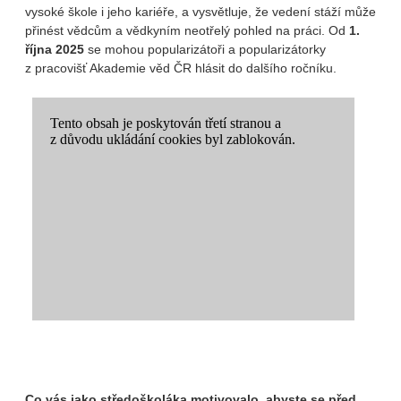
vysoké škole i jeho kariéře, a vysvětluje, že vedení stáží může
přinést vědcům a vědkyním neotřelý pohled na práci. Od
1.
října 2025
se mohou popularizátoři a popularizátorky
z pracovišť Akademie věd ČR hlásit do dalšího ročníku.
Co vás jako středoškoláka motivovalo, abyste se před