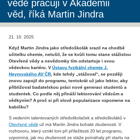
vědě pracuji v Akademii
věd, říká Martin Jindra
21. 10. 2025
Když Martin Jindra jako středoškolák srazil na chodbě
učitelku chemie, netušil, že se kvůli tomu stane stážistou
Otevřené vědy a nevědomky tím odstartuje i svou
vědeckou kariéru. V
Ústavu fyzikální chemie J.
Heyrovského AV ČR
, kde tehdy „stážoval“, se později
znovu zapojil do programu, tentokrát už jako lektor, aby
přibližoval badatelskou práci nové generaci studentů a
studentek. Co podle něj přináší lektorování vědcům a
vědkyním? A proč si při slově popularizace vzpomene na
babičku?
S vedením talentovaných středoškolaček a středoškoláků v
Otevřené vědě
už má Martin Jindra bohaté zkušenosti. V
rozhovoru, který vznikl loni při příležitosti 20 let programu,
vzpomíná, jak mu zkušenosti ze stáže pomáhaly při startu na