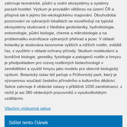
zahrnuje terestrické, půdní a vodní ekosystémy a systémy
parazit-hostitel. Výzkum je prováděn většinou na území ČR a
přispívá tak k jejímu bio-ekologickému mapování. Dlouhodobá
pozorování ve vybraných lokalitách se soustřeďují na typické
ekosystémy studované z hlediska geobotaniky, hydrobiologie,
entomologie, půdní biologie, chemie a mikrobiologie a na
problematiku eutrofizace vybraných přehrad a jezer. V oblasti
botaniky je studována taxonomie vyšších a nižších rostlin, zvláště
řas, s využitím v oblasti ochrany přírody. Studium molekulární a
buněčné biologie, genetiky, fyziologie a patogenů rostlin a hmyzu
je předpokladem pro rozvoj rostlinných biotechnologií v
zemědělství a využití hmyzu jako modelu pro obecně biologický
výzkum. Botanický ústav též pečuje o Průhonický park, který je
významnou součástí českého přírodního a kulturního dědictví.
Sekce zahrnuje 4 vědecké ústavy s přibližně 1030 zaměstnanci, z
nichž je asi 380 vědeckých pracovníků s vysokoškolským
vzděláním.
Všechny výzkumné sekce
Sdílet tento článek