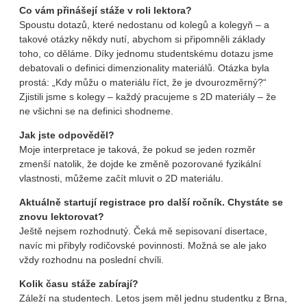
Co vám přinášejí stáže v roli lektora?
Spoustu dotazů, které nedostanu od kolegů a kolegyň – a
takové otázky někdy nutí, abychom si připomněli základy
toho, co děláme. Díky jednomu studentskému dotazu jsme
debatovali o definici dimenzionality materiálů. Otázka byla
prostá: „Kdy můžu o materiálu říct, že je dvourozměrný?“
Zjistili jsme s kolegy – každý pracujeme s 2D materiály – že
ne všichni se na definici shodneme.
Jak jste odpověděl?
Moje interpretace je taková, že pokud se jeden rozměr
zmenší natolik, že dojde ke změně pozorované fyzikální
vlastnosti, můžeme začít mluvit o 2D materiálu.
Aktuálně startují registrace pro další ročník. Chystáte se
znovu lektorovat?
Ještě nejsem rozhodnutý. Čeká mě sepisovaní disertace,
navíc mi přibyly rodičovské povinnosti. Možná se ale jako
vždy rozhodnu na poslední chvíli.
Kolik času stáže zabírají?
Záleží na studentech. Letos jsem měl jednu studentku z Brna,