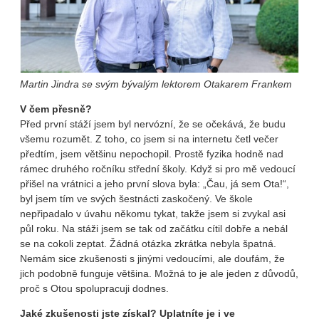
Martin Jindra se svým bývalým lektorem Otakarem Frankem
V čem přesně?
Před první stáží jsem byl nervózní, že se očekává, že budu
všemu rozumět. Z toho, co jsem si na internetu četl večer
předtím, jsem většinu nepochopil. Prostě fyzika hodně nad
rámec druhého ročníku střední školy. Když si pro mě vedoucí
přišel na vrátnici a jeho první slova byla: „Čau, já sem Ota!“,
byl jsem tím ve svých šestnácti zaskočený. Ve škole
nepřipadalo v úvahu někomu tykat, takže jsem si zvykal asi
půl roku. Na stáži jsem se tak od začátku cítil dobře a nebál
se na cokoli zeptat. Žádná otázka zkrátka nebyla špatná.
Nemám sice zkušenosti s jinými vedoucími, ale doufám, že
jich podobně funguje většina. Možná to je ale jeden z důvodů,
proč s Otou spolupracuji dodnes.
Jaké zkušenosti jste získal? Uplatníte je i ve