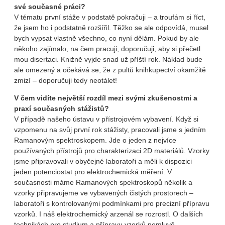
své současné práci?
V tématu první stáže v podstatě pokračuji – a troufám si říct,
že jsem ho i podstatně rozšířil. Těžko se ale odpovídá, musel
bych vypsat vlastně všechno, co nyní dělám. Pokud by ale
někoho zajímalo, na čem pracuji, doporučuji, aby si přečetl
mou disertaci. Knižně vyjde snad už příští rok. Náklad bude
ale omezený a očekává se, že z pultů knihkupectví okamžitě
zmizí – doporučuji tedy neotálet!
V čem vidíte největší rozdíl mezi svými zkušenostmi a
praxí současných stážistů?
V případě našeho ústavu v přístrojovém vybavení. Když si
vzpomenu na svůj první rok stážisty, pracovali jsme s jedním
Ramanovým spektroskopem. Jde o jeden z nejvíce
používaných přístrojů pro charakterizaci 2D materiálů. Vzorky
jsme připravovali v obyčejné laboratoři a měli k dispozici
jeden potenciostat pro elektrochemická měření. V
současnosti máme Ramanových spektroskopů několik a
vzorky připravujeme ve vybavených čistých prostorech –
laboratoři s kontrolovanými podmínkami pro precizní přípravu
vzorků. I náš elektrochemický arzenál se rozrostl. O dalších
technikách pro studium a přípravu vzorků nemluvě.