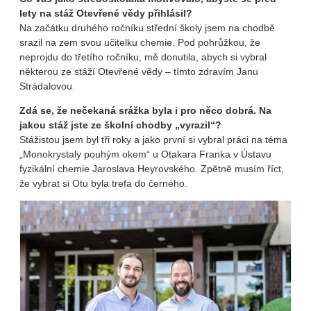
lety na stáž Otevřené vědy přihlásil?
Na začátku druhého ročníku střední školy jsem na chodbě
srazil na zem svou učitelku chemie. Pod pohrůžkou, že
neprojdu do třetího ročníku, mě donutila, abych si vybral
některou ze stáží Otevřené vědy – tímto zdravím Janu
Strádalovou.
Zdá se, že nečekaná srážka byla i pro něco dobrá. Na
jakou stáž jste ze školní chodby „vyrazil“?
Stážistou jsem byl tři roky a jako první si vybral práci na téma
„Monokrystaly pouhým okem“ u Otakara Franka v Ústavu
fyzikální chemie Jaroslava Heyrovského. Zpětně musím říct,
že vybrat si Otu byla trefa do černého.