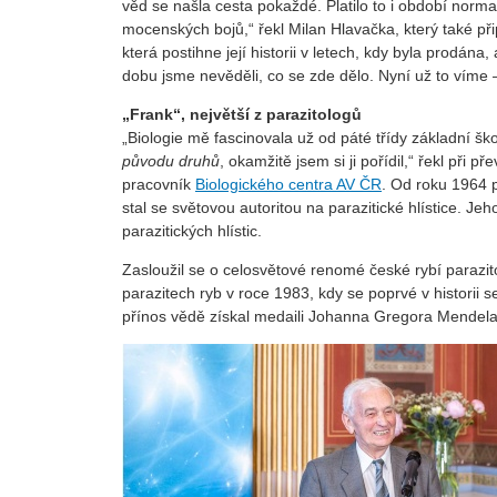
věd se našla cesta pokaždé. Platilo to i období normal
mocenských bojů,“ řekl Milan Hlavačka, který také při
která postihne její historii v letech, kdy byla prodán
dobu jsme nevěděli, co se zde dělo. Nyní už to víme 
„Frank“, největší z parazitologů
„Biologie mě fascinovala už od páté třídy základní š
původu druhů
, okamžitě jsem si ji pořídil,“ řekl při
pracovník
Biologického centra AV ČR
. Od roku 1964 
stal se světovou autoritou na parazitické hlístice. Je
parazitických hlístic.
Zasloužil se o celosvětové renomé české rybí parazi
parazitech ryb v roce 1983, kdy se poprvé v historii s
přínos vědě získal medaili Johanna Gregora Mendela 