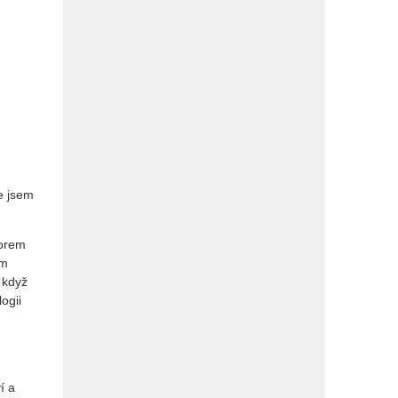
e jsem
torem
ím
 když
ogii
í a