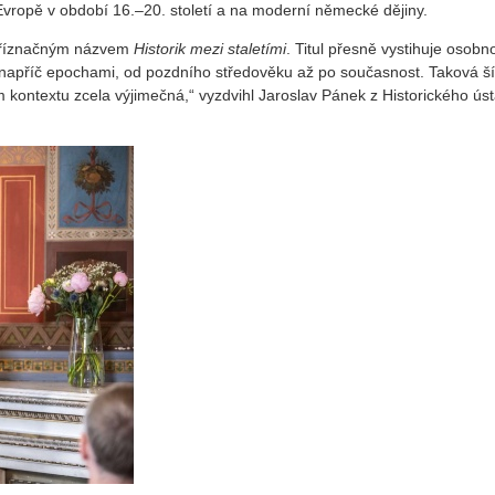
Evropě v období 16.–20. století a na moderní německé dějiny.
 příznačným názvem
Historik mezi staletími
. Titul přesně vystihuje osobn
e napříč epochami, od pozdního středověku až po současnost. Taková š
 kontextu zcela výjimečná,“ vyzdvihl Jaroslav Pánek z Historického ús