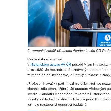
Ceremoniál zahájil předseda Akademie věd ČR Rado
Cesta v Akademii věd
V
Historickém ústavu AV ČR
působí Milan Hlavačka, je
roku 1980. Je mezinárodně uznávaným odborníkem na p
zejména na dějiny dopravy a
Family business history
„Profesor Hlavačka patří mezi historiky, kteří se ne
obsáhl škálu témat i žánrů. Je autorem vědeckých publ
uvedla v laudatiu Magdaléna Pokorná z Historického ú
ročníky základních a středních škol a jeho dlouholet
formuje nastupující generaci badatelů.