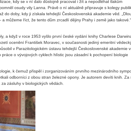
izace, kdy se v ní dalo důstojně pracovat i žít a nepodléhat tlakům
pomněl osudy vily Lanna. Právě o ní aktuálně připravuje s kolegy publik
a, až do doby, kdy ji získala tehdejší Československá akademie věd. „Dl
– a můžeme říct, že tento dům zrcadlí dějiny Prahy i země jako takové.
koly, a když v roce 1953 vyšlo první české vydání knihy Charlese Darwi
 převzetí ocenění František Moravec, v současnosti jediný emeritní vědeck
působil v Parazitologickém ústavu tehdejší Československé akademie 
ho práce o vývojových cyklech hlístic jsou zásadní k pochopení biologie
tologie, k čemuž přispěl i zorganizováním prvního mezinárodního symp
etkali odborníci z obou stran železné opony. Je autorem devíti knih. Za 
za zásluhy v biologických vědách.