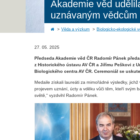
Akademie věd udělil
uznávaným vědcům
Věda a výzkum
Biologicko-ekologické 
27. 05. 2025
Předseda Akademie věd ČR Radomír Pánek předal 
z Historického ústavu AV ČR a Jiřímu Peškovi z U
Biologického centra AV ČR. Ceremoniál se uskuteč
Medaile získali laureáti za mimořádné výsledky, jich
projevem uznání, úcty a vděku vůči těm, kteří svým ba
světě,“ vyzdvihl Radomír Pánek.