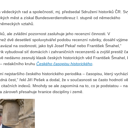
 vědeckých rad a společností, mj. předsedal Sdružení historiků ČR. S
věkých měst a získal Bundesverdienstkreuz I. stupně od německého
o-německých vztahů.
ků, ale zvláštní pozornost zasluhuje jeho recenzní činnosti. V
 než dvě desetiletí spoluvytvářel podobu recenzní rubriky, dosáhl výjim
navázal na osobnosti, jako byli Josef Pekař nebo František Šmahel,“
ik vybudoval síť domácích i zahraničních recenzentů a zvýšil prestiž č
vě nedávno zesnulý klasik českých historických věd František Šmahel,
o – redakčního kruhu
Českého časopisu historického
.
ení nejstaršího českého historického periodika – časopisu, který vychází
dná čest,“ řekl Jiří Pešek a dodal, že v současnosti se často hodnotí 
a citačních indexů. Mnohdy se ale zapomíná na to, co je podstatou – na 
a zároveň přesahuje hranice disciplíny i země.