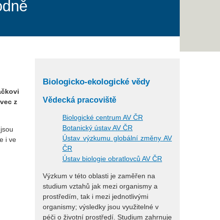
odně
Biologicko-ekologické vědy
ačkovi
Vědecká pracoviště
avec z
Biologické centrum AV ČR
Botanický ústav AV ČR
 jsou
Ústav výzkumu globální změny AV
e i ve
ČR
Ústav biologie obratlovců AV ČR
Výzkum v této oblasti je zaměřen na
studium vztahů jak mezi organismy a
prostředím, tak i mezi jednotlivými
organismy; výsledky jsou využitelné v
péči o životní prostředí. Studium zahrnuje