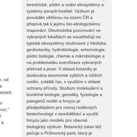
terestrické, půdní a vodní ekosystémy a
systémy parazit-hostitel. Výzkum je
prováděn většinou na území ČR a
přispívá tak k jejímu bio-ekologickému
mapování. Dlouhodobá pozorování ve
vybraných lokalitách se soustřeďují na
typické ekosystémy studované z hlediska
geobotaniky, hydrobiologie, entomologie,
půdní biologie, chemie a mikrobiologie a
na problematiku eutrofizace vybraných
přehrad a jezer. V oblasti botaniky je
studována taxonomie vyšších a nižších
h, od
rostlin, zvláště řas, s využitím v oblasti
se
ochrany přírody. Studium molekulární a
toletí.
buněčné biologie, genetiky, fyziologie a
patogenů rostlin a hmyzu je
ní
předpokladem pro rozvoj rostlinných
nzí,“
biotechnologií v zemědělství a využití
í
hmyzu jako modelu pro obecně
 a
biologický výzkum. Botanický ústav též
pečuje o Průhonický park, který je