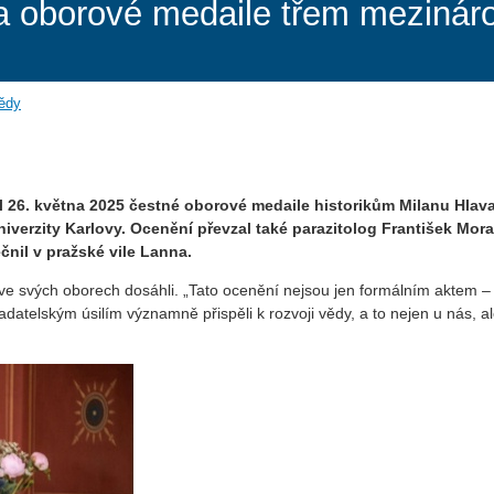
a oborové medaile třem mezinár
vědy
26. května 2025 čestné oborové medaile historikům Milanu Hlav
niverzity Karlovy. Ocenění převzal také parazitolog František Mor
nil v pražské vile Lanna.
ž ve svých oborech dosáhli. „Tato ocenění nejsou jen formálním aktem –
datelským úsilím významně přispěli k rozvoji vědy, a to nejen u nás, al