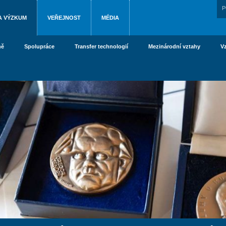
P
A VÝZKUM
VEŘEJNOST
MÉDIA
ně
Spolupráce
Transfer technologií
Mezinárodní vztahy
V