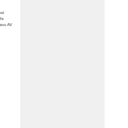
ost
íře
tavu AV