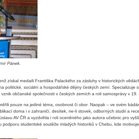
mír Pánek.
nž získal medaili Františka Palackého za zásluhy v historických vědác
olitické, sociální a hospodářské dějiny českých zemí. Specializuje 
, vznik občanské společnosti v českých zemích a roli samosprávy v 19. s
zaměřili pouze na jediné téma, osobnost či obor. Naopak – ve svém bádá
ikací doma i v zahraničí, desítek, ne-li stovek, odborných studií a rece
stavu AV ČR a vyzdvihla i roli oceněného jako autora učebnic pro vyšš
ou podporu studentské soutěže mladých historiků v Chebu, kde motivuje