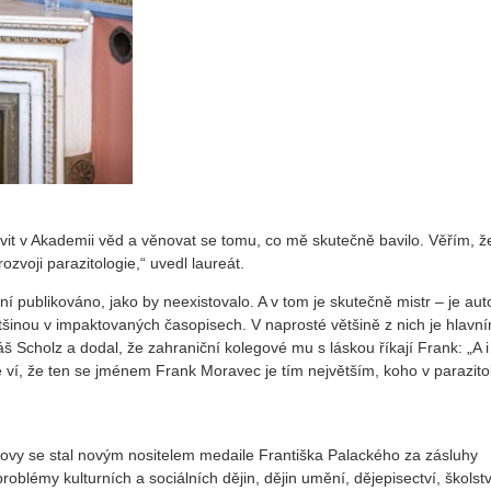
rávit v Akademii věd a věnovat se tomu, co mě skutečně bavilo. Věřím, ž
zvoji parazitologie,“ uvedl laureát.
 publikováno, jako by neexistovalo. A v tom je skutečně mistr – je au
šinou v impaktovaných časopisech. V naprosté většině z nich je hlavn
Scholz a dodal, že zahraniční kolegové mu s láskou říkají Frank: „A i
ví, že ten se jménem Frank Moravec je tím největším, koho v parazitol
arlovy se stal novým nositelem medaile Františka Palackého za zásluhy
blémy kulturních a sociálních dějin, dějin umění, dějepisectví, školstv