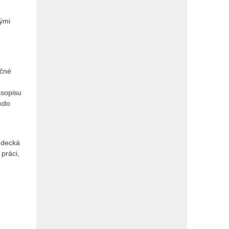
vými
ečné
asopisu
 kdo
vědecká
práci,