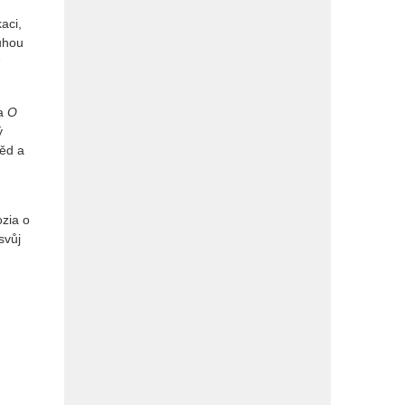
aci,
ouhou
“
na
O
ý
věd a
ozia o
svůj