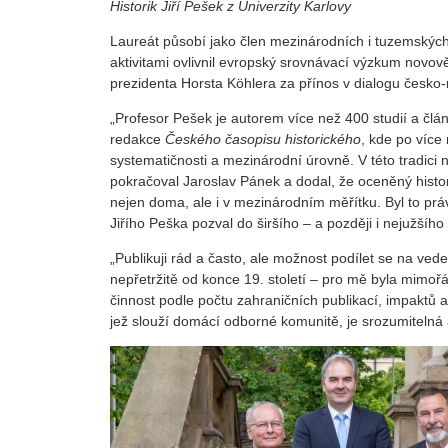
Historik Jiří Pešek z Univerzity Karlovy
Laureát působí jako člen mezinárodních i tuzemských
aktivitami ovlivnil evropský srovnávací výzkum novo
prezidenta Horsta Köhlera za přínos v dialogu česk
„Profesor Pešek je autorem více než 400 studií a člán
redakce
Českého časopisu historického
, kde po více
systematičnosti a mezinárodní úrovně. V této tradici 
pokračoval Jaroslav Pánek a dodal, že oceněný histor
nejen doma, ale i v mezinárodním měřítku. Byl to prá
Jiřího Peška pozval do širšího – a později i nejužšíh
„Publikuji rád a často, ale možnost podílet se na ved
nepřetržitě od konce 19. století – pro mě byla mimořá
činnost podle počtu zahraničních publikací, impaktů 
jež slouží domácí odborné komunitě, je srozumitelná 