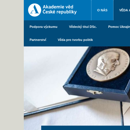
O NÁS
VĚDA 
Podpora výzkumu
Vědecký titul DSc.
Pomoc Ukraji
Partnerství
Věda pro tvorbu politik