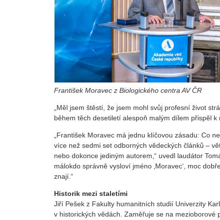
František Moravec z Biologického centra AV ČR
„Měl jsem štěstí, že jsem mohl svůj profesní život st
během těch desetiletí alespoň malým dílem přispěl k ro
„František Moravec má jednu klíčovou zásadu: Co není
více než sedmi set odborných vědeckých článků – vět
nebo dokonce jediným autorem,“ uvedl laudátor Tomáš 
málokdo správně vysloví jméno ‚Moravec‘, moc dobře 
znají.“
Historik mezi staletími
Jiří Pešek z Fakulty humanitních studií Univerzity K
v historických vědách. Zaměřuje se na mezioborové pro