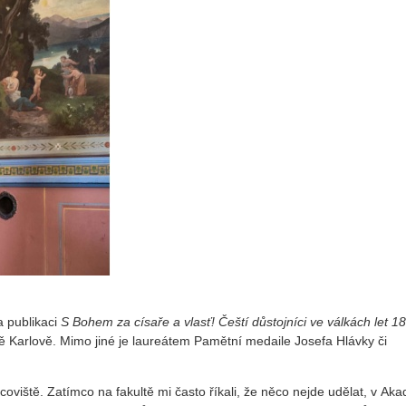
a publikaci
S Bohem za císaře a vlasť! Čeští důstojníci ve válkách let 1
ě Karlově. Mimo jiné je laureátem Pamětní medaile Josefa Hlávky či
iště. Zatímco na fakultě mi často říkali, že něco nejde udělat, v Aka