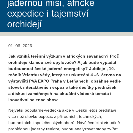
jadernou misi, africké
expedice i tajemství
orchidejí
01. 06. 2026
Jak vzniká terénní výzkum v afrických savanách? Proč
orchideje klamou své opylovače? A jak bude vypadat
budoucnost české jaderné energetiky? Jubilejní, 10.
ročník Veletrhu vědy, který se uskuteční 4.–6. června na
výstavišti PVA EXPO Praha v Letňanech, obsáhne vedle
stovek interaktivních expozic také desítky přednášek
a diskusí zaměřených na aktuální vědecká témata i
inovativní science show.
Největší populárně-vědecká akce v Česku letos představí
více než stovku expozic z přírodních, technických,
humanitních i společenských oborů. Návštěvníci si virtuálně
prohlédnou jaderný reaktor, budou analyzovat stopy zvířat