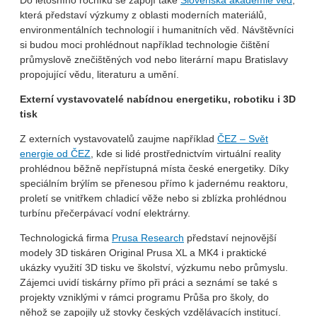
Do letošního ročníku se zapojí také
Slovenská akademie věd
,
která představí výzkumy z oblasti moderních materiálů,
environmentálních technologií i humanitních věd. Návštěvníci
si budou moci prohlédnout například technologie čištění
průmyslově znečištěných vod nebo literární mapu Bratislavy
propojující vědu, literaturu a umění.
Externí vystavovatelé nabídnou energetiku, robotiku i 3D
tisk
Z externích vystavovatelů zaujme například
ČEZ – Svět
energie od ČEZ
, kde si lidé prostřednictvím virtuální reality
prohlédnou běžně nepřístupná místa české energetiky. Díky
speciálním brýlím se přenesou přímo k jadernému reaktoru,
proletí se vnitřkem chladicí věže nebo si zblízka prohlédnou
turbínu přečerpávací vodní elektrárny.
Technologická firma
Prusa Research
představí nejnovější
modely 3D tiskáren Original Prusa XL a MK4 i praktické
ukázky využití 3D tisku ve školství, výzkumu nebo průmyslu.
Zájemci uvidí tiskárny přímo při práci a seznámí se také s
projekty vzniklými v rámci programu Průša pro školy, do
něhož se zapojily už stovky českých vzdělávacích institucí.