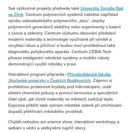
Své výzkumné projekty předvede také
Univerzita Tomáše Bati
ve Zlíně
. Centrum polymerních systémů nabídne například
výrobu viskoelastického polymerního „slizu“, ukázky
polymerních generátorů elektřiny nebo experimenty s baterií
z ovoce a zeleniny. Centrum výzkumu obouvání představí
moderní materiály a technologie využívané při výrobě a
recyklaci obuvi a příchozí si budou moci prohlédnout také
diagnostiku pohybového aparátu. Centrum CEBIA-Tech
přiveze inteligentní robotické systémy a mobilní roboty
demonstrující využití robotiky v praxi.
Interaktivní program připravila i
Přírodovědecká fakulta
Jihočeské univerzity v Českých Budějovicích
. Zájemci si
prohlédnou proteinové krystaly pod mikroskopem, uvidí
efektní chemické pokusy a pomocí termovize a speciálních
čidel zjistí, jak různé materiály ve městech zadržují teplo.
Expozice přiblíží také význam městské zeleně při zmírňování
dopadů přehřívání městského prostředí.
Chybět nebudou ani science show, interaktivní workshopy a
setkání s vědci a vědkyněmi napříč obory.