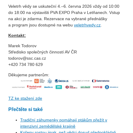
Veletrh vědy se uskuteční 4.–6. června 2026 vždy od 10:00
do 18:00 na výstavišti PVA EXPO Praha v Letňanech. Vstup
na akci je zdarma. Rezervace na vybrané přednášky
a program jsou dostupné na webu
veletrhvedy.cz
.
Kontakt:
Marek Todorov
Středisko společných činností AV ČR
todorov@ssc.cas.cz
+420 734 780 629
Děkujeme partnerům:
TZ ke stažení zde
Přečtěte si také
Tradiční záhumenky pomáhají ptákům přežít v
intenzivní zemědělské krajině
Kořeny rostou jinak, než vědci dosud předpokládali