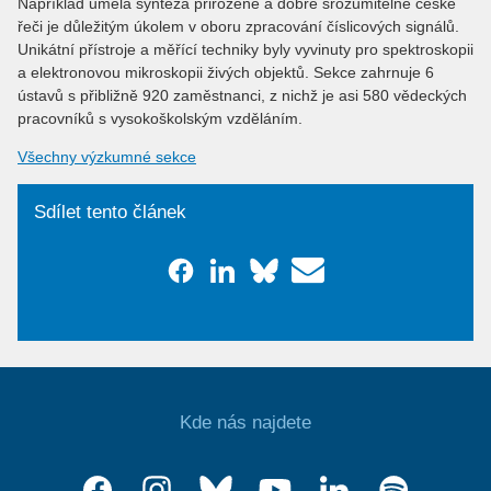
Například umělá syntéza přirozené a dobře srozumitelné české
řeči je důležitým úkolem v oboru zpracování číslicových signálů.
Unikátní přístroje a měřící techniky byly vyvinuty pro spektroskopii
a elektronovou mikroskopii živých objektů. Sekce zahrnuje 6
ústavů s přibližně 920 zaměstnanci, z nichž je asi 580 vědeckých
pracovníků s vysokoškolským vzděláním.
Všechny výzkumné sekce
Sdílet tento článek
Kde nás najdete