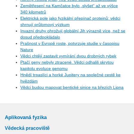
Zemětřesení na Kamčatce bylo „slyšet“ až ve výšce
340 kilometrů
Elektrická pole jako fyzikální přepínač proteinů: vědci
shrnují průlomový výzkum
Invazní druhy ohrožují globální Jih výrazně více, než se
dosud předpokládalo
Prašnost v Evropě roste, potvrzuje studie v časopisu
Nature
Vědci chtějí zastavit vymírání dvou drobných rybek
Ptačí geny nebyly ztracené. Vědci odhalili skrytou
kapitolu evoluce genomu
Hnědí trpaslíci a horké Jupitery na společné cestě ke
hvězdám
Vědci budou mapovat bentické sinice na březích Lipna
Aplikovaná fyzika
Vědecká pracoviště