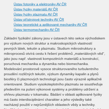
Ústav fotoniky a elektroniky AV ČR
Ústav fyziky materiálů AV ČR
Ústav fyziky plazmatu AV ČR
Ústav přístrojové techniky AV ČR
Ústav teoretické a aplikované mechaniky AV ČR
Ústav termomechaniky AV ČR
Základní fyzikální zákony jsou v ústavech této sekce východiskem
pro výzkum nových struktur a makroskopických vlastností
pevných látek, tekutin a plazmatu. Studium mikrostruktury a
mikroprocesů otvírá cestu k řešení problémů „materiálových věd“,
jako jsou např. vlastnosti kompozitních materiálů a konstrukcí,
poruchová mechanika a dynamika nebo biomechanika.
Modelování prostorově vysoce strukturovaného turbulentního
proudění rozličných tekutin, výzkum dynamiky kapalin a plynů
biosféry či plazmových technologií jsou často výrazně aplikačně
orientované. Studium vysokoteplotního plazmatu se soustřeďuje
především na pulsní výkonové systémy a problémy udržení a
ohřevu plazmatu v tokamaku. Bádání v oblasti aplikované fyziky
má často interdisciplinární charakter a jeho výsledky také
nacházejí použití v nejrůznějších oblastech vědy a techniky.