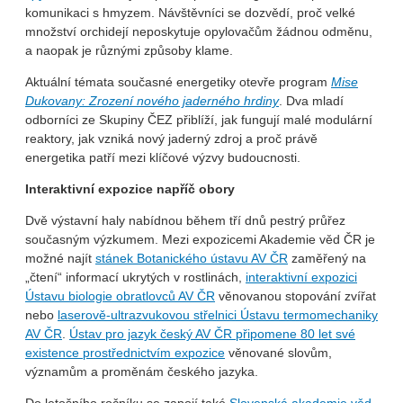
komunikaci s hmyzem. Návštěvníci se dozvědí, proč velké
množství orchidejí neposkytuje opylovačům žádnou odměnu,
a naopak je různými způsoby klame.
Aktuální témata současné energetiky otevře program
Mise
Dukovany: Zrození nového jaderného hrdiny
. Dva mladí
odborníci ze Skupiny ČEZ přiblíží, jak fungují malé modulární
reaktory, jak vzniká nový jaderný zdroj a proč právě
energetika patří mezi klíčové výzvy budoucnosti.
Interaktivní expozice napříč obory
Dvě výstavní haly nabídnou během tří dnů pestrý průřez
současným výzkumem. Mezi expozicemi Akademie věd ČR je
možné najít
stánek Botanického ústavu AV ČR
zaměřený na
„čtení“ informací ukrytých v rostlinách,
interaktivní expozici
Ústavu biologie obratlovců AV ČR
věnovanou stopování zvířat
nebo
laserově-ultrazvukovou střelnici Ústavu termomechaniky
AV ČR
.
Ústav pro jazyk český AV ČR připomene 80 let své
existence prostřednictvím expozice
věnované slovům,
významům a proměnám českého jazyka.