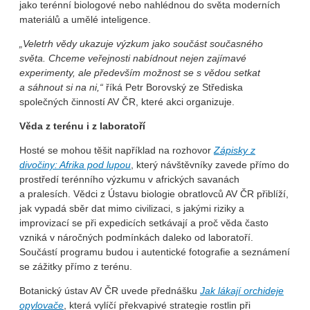
jako terénní biologové nebo nahlédnou do světa moderních
materiálů a umělé inteligence.
„Veletrh vědy ukazuje výzkum jako součást současného
světa. Chceme veřejnosti nabídnout nejen zajímavé
experimenty, ale především možnost se s vědou setkat
a sáhnout si na ni,“
říká Petr Borovský ze Střediska
společných činností AV ČR, které akci organizuje.
Věda z terénu i z laboratoří
Hosté se mohou těšit například na rozhovor
Zápisky z
divočiny: Afrika pod lupou
, který návštěvníky zavede přímo do
prostředí terénního výzkumu v afrických savanách
a pralesích. Vědci z Ústavu biologie obratlovců AV ČR přiblíží,
jak vypadá sběr dat mimo civilizaci, s jakými riziky a
improvizací se při expedicích setkávají a proč věda často
vzniká v náročných podmínkách daleko od laboratoří.
Součástí programu budou i autentické fotografie a seznámení
se zážitky přímo z terénu.
Botanický ústav AV ČR uvede přednášku
Jak lákají orchideje
opylovače
, která vylíčí překvapivé strategie rostlin při